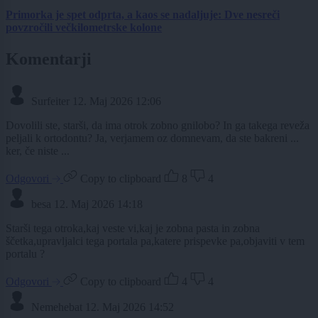
Primorka je spet odprta, a kaos se nadaljuje: Dve nesreči
povzročili večkilometrske kolone
Komentarji
Surfeiter
12. Maj 2026 12:06
Dovolili ste, starši, da ima otrok zobno gnilobo? In ga takega reveža
peljali k ortodontu? Ja, verjamem oz domnevam, da ste bakreni ...
ker, če niste ...
Odgovori
Copy to clipboard
8
4
besa
12. Maj 2026 14:18
Starši tega otroka,kaj veste vi,kaj je zobna pasta in zobna
ščetka,upravljalci tega portala pa,katere prispevke pa,objaviti v tem
portalu ?
Odgovori
Copy to clipboard
4
4
Nemehebat
12. Maj 2026 14:52