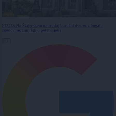
FOTO: Na Štajerskem naprodaj baročni dvorec z bogato
zgodovino, zanj želijo pol milijona