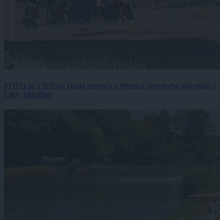
FOTO in VIDEO: Huda nesreča v Pesnici, eno osebo odpeljali v
UKC Maribor