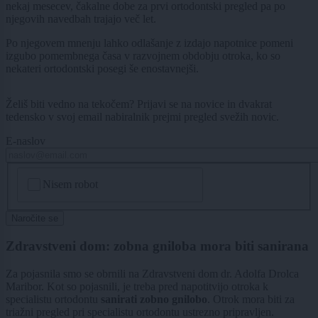
nekaj mesecev, čakalne dobe za prvi ortodontski pregled pa po
njegovih navedbah trajajo več let.
Po njegovem mnenju lahko odlašanje z izdajo napotnice pomeni
izgubo pomembnega časa v razvojnem obdobju otroka, ko so
nekateri ortodontski posegi še enostavnejši.
Želiš biti vedno na tekočem? Prijavi se na novice in dvakrat
tedensko v svoj email nabiralnik prejmi pregled svežih novic.
E-naslov
CAPTCHA
Nisem robot
Naročite se
Zdravstveni dom: zobna gniloba mora biti sanirana
Za pojasnila smo se obrnili na Zdravstveni dom dr. Adolfa Drolca
Maribor. Kot so pojasnili, je treba pred napotitvijo otroka k
specialistu ortodontu
sanirati zobno gnilobo
. Otrok mora biti za
triažni pregled pri specialistu ortodontu ustrezno pripravljen.