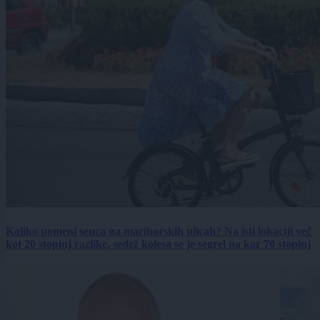
Koliko pomeni senca na mariborskih ulicah? Na isti lokaciji več
kot 20 stopinj razlike, sedež kolesa se je segrel na kar 70 stopinj