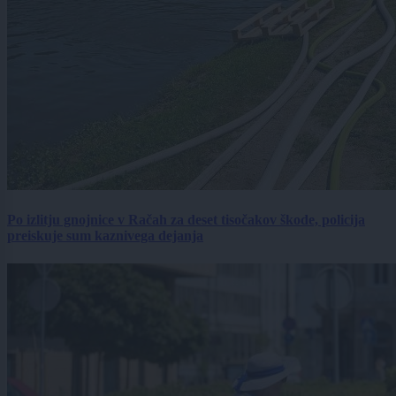
Po izlitju gnojnice v Račah za deset tisočakov škode, policija
preiskuje sum kaznivega dejanja