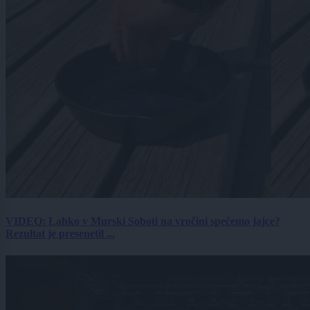
VIDEO: Lahko v Murski Soboti na vročini spečemo jajce?
Rezultat je presenetil ...