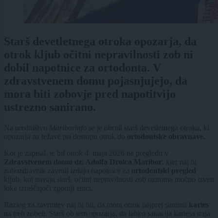
Starš devetletnega otroka opozarja, da
otrok kljub očitni nepravilnosti zob ni
dobil napotnice za ortodonta. V
zdravstvenem domu pojasnjujejo, da
mora biti zobovje pred napotitvijo
ustrezno sanirano.
Na uredništvo
Mariborinfo
se je obrnil starš devetletnega otroka, ki
opozarja na težave pri dostopu otrok do
ortodontske obravnave.
Kot je zapisal, je bil otrok 4. maja 2026 na pregledu v
Zdravstvenem domu dr. Adolfa Drolca Maribor
, kjer naj bi
zobozdravnik zavrnil izdajo napotnice za
ortodontski pregled
kljub, kot navaja starš, očitni nepravilnosti zob oziroma močno izven
loka izraščajoči zgornji enici.
Razlog za zavrnitev naj bi bil, da mora otrok najprej sanirati
karies
na treh zobeh. Starš ob tem opozarja, da lahko sanacija kariesa traja