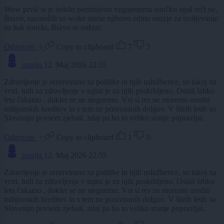
Wow prvič si je nekdo permisivno vzgojenemu sončku upal rečt ne,
Bravo, razorožili so woke starse njihovo edino orozje za izsiljevanje
so itak soncki, Bravo se enkrat.
Odgovori
Copy to clipboard
7
5
nutrija
12. Maj 2026 22:55
Zdravljenje je rezervirano za politike in njih uslužbence, so takoj na
vrsti, tudi za zdravljenje v tujini je za njih poskrbljeno. Ostali lahko
leta čakamo , dokler se ne stegnemo. Vsi si res ne moremo urediti
milijonskih kreditov in s tem ne poravnanih dolgov. V štirih letih so
Slovenijo povsem zjebali, zdaj pa bo to veliko sranje popravljat.
Odgovori
Copy to clipboard
1
0
nutrija
12. Maj 2026 22:55
Zdravljenje je rezervirano za politike in njih uslužbence, so takoj na
vrsti, tudi za zdravljenje v tujini je za njih poskrbljeno. Ostali lahko
leta čakamo , dokler se ne stegnemo. Vsi si res ne moremo urediti
milijonskih kreditov in s tem ne poravnanih dolgov. V štirih letih so
Slovenijo povsem zjebali, zdaj pa bo to veliko sranje popravljat.