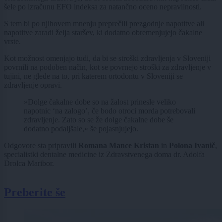
šele po izračunu EFO indeksa za natančno oceno nepravilnosti.
S tem bi po njihovem mnenju preprečili prezgodnje napotitve ali
napotitve zaradi želja staršev, ki dodatno obremenjujejo čakalne
vrste.
Kot možnost omenjajo tudi, da bi se stroški zdravljenja v Sloveniji
povrnili na podoben način, kot se povrnejo stroški za zdravljenje v
tujini, ne glede na to, pri katerem ortodontu v Sloveniji se
zdravljenje opravi.
»Dolge čakalne dobe so na žalost prinesle veliko
napotnic ‘na zalogo’, če bodo otroci morda potrebovali
zdravljenje. Zato so se že dolge čakalne dobe še
dodatno podaljšale,« še pojasnjujejo.
Odgovore sta pripravili
Romana Mance Kristan
in
Polona Ivanič
,
specialistki dentalne medicine iz Zdravstvenega doma dr. Adolfa
Drolca Maribor.
Preberite še