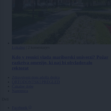
Lokalno
|
2 komentarjev
Kdo v resnici vlada mariborski univerzi? Požar
razkriva omrežje, ki naj bi obvladovalo
rektorat
Zdravstveni dom adolfa drolca
ORTODONTSKI PREGLED
Čakalne dobe
Napotnica
Deli
Facebook