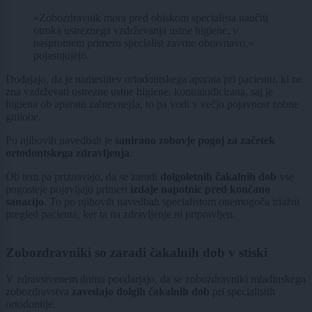
»Zobozdravnik mora pred obiskom specialista naučiti
otroka ustreznega vzdrževanja ustne higiene, v
nasprotnem primeru specialist zavrne obravnavo,«
pojasnjujejo.
Dodajajo, da je namestitev ortodontskega aparata pri pacientu, ki ne
zna vzdrževati ustrezne ustne higiene, kontraindicirana, saj je
higiena ob aparatu zahtevnejša, to pa vodi v večjo pojavnost zobne
gnilobe.
Po njihovih navedbah je
sanirano zobovje pogoj za začetek
ortodontskega zdravljenja
.
Ob tem pa priznavajo, da se zaradi
dolgoletnih čakalnih dob
vse
pogosteje pojavljajo primeri
izdaje napotnic pred končano
sanacijo
. To po njihovih navedbah specialistom onemogoča triažni
pregled pacienta, ker ta na zdravljenje ni pripravljen.
Zobozdravniki so zaradi čakalnih dob v stiski
V zdravstvenem domu poudarjajo, da se zobozdravniki mladinskega
zobozdravstva
zavedajo dolgih čakalnih dob
pri specialistih
ortodontije.