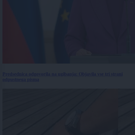
Predsednica odgovorila na ugibanja: Objavila vse tri strani
odpustnega pisma