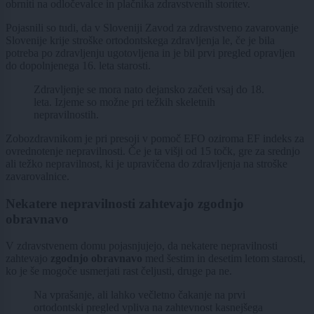
obrniti na odločevalce in plačnika zdravstvenih storitev.
Pojasnili so tudi, da v Sloveniji Zavod za zdravstveno zavarovanje
Slovenije krije stroške ortodontskega zdravljenja le, če je bila
potreba po zdravljenju ugotovljena in je bil prvi pregled opravljen
do dopolnjenega 16. leta starosti.
Zdravljenje se mora nato dejansko začeti vsaj do 18.
leta. Izjeme so možne pri težkih skeletnih
nepravilnostih.
Zobozdravnikom je pri presoji v pomoč EFO oziroma EF indeks za
ovrednotenje nepravilnosti. Če je ta višji od 15 točk, gre za srednjo
ali težko nepravilnost, ki je upravičena do zdravljenja na stroške
zavarovalnice.
Nekatere nepravilnosti zahtevajo zgodnjo
obravnavo
V zdravstvenem domu pojasnjujejo, da nekatere nepravilnosti
zahtevajo
zgodnjo obravnavo
med šestim in desetim letom starosti,
ko je še mogoče usmerjati rast čeljusti, druge pa ne.
Na vprašanje, ali lahko večletno čakanje na prvi
ortodontski pregled vpliva na zahtevnost kasnejšega