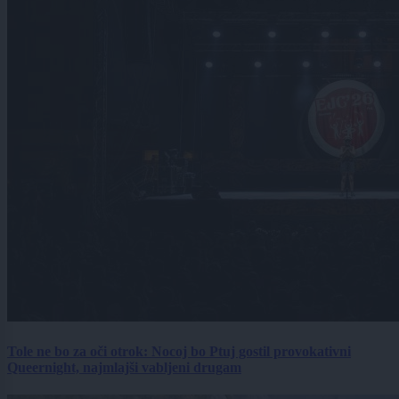
Tole ne bo za oči otrok: Nocoj bo Ptuj gostil provokativni
Queernight, najmlajši vabljeni drugam