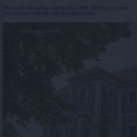
Pitno vodo jim vozijo s cisternami: V delu Maribora še vedno
brez javnega vodovoda, občina odprla malho