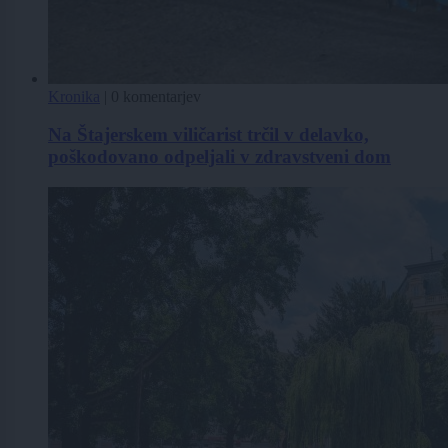
Kronika
|
0 komentarjev
Na Štajerskem viličarist trčil v delavko,
poškodovano odpeljali v zdravstveni dom