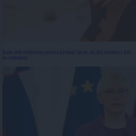
Kam sodi odslužena sončna krema? In ne, ne gre (nujno) v koš
za embalažo