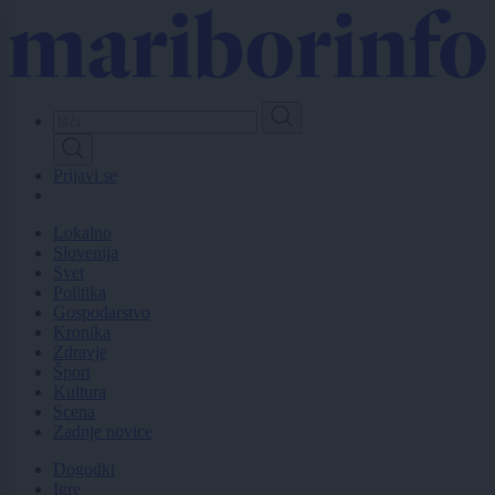
Skip
to
main
content
Prijavi se
Lokalno
Slovenija
Svet
Politika
Gospodarstvo
Kronika
Zdravje
Šport
Kultura
Scena
Zadnje novice
Dogodki
Igre