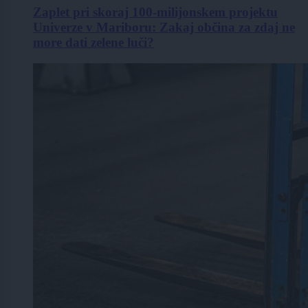
Zaplet pri skoraj 100-milijonskem projektu
Univerze v Mariboru: Zakaj občina za zdaj ne
more dati zelene luči?