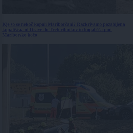
Kje so se nekoč kopali Mariborčani? Razkrivamo pozabljena
kopališča, od Drave do Treh ribnikov in kopališča pod
Mariborsko kočo