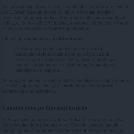
Kot pojasnjujejo, jim to otežuje spremljanje nepravilnosti v realnem
času. Zaradi čakalnih dob so po njihovih besedah prisiljeni
ocenjevati, ali bo nepravilnost pri otroku v določenem času dovolj
velika, da bo dosegel EFO indeks, ki omogoča zdravljenje v breme
Zavoda za zdravstveno zavarovanje Slovenije.
Ob tem opozarjajo tudi na
pritiske staršev
.
»Stiska se pojavi tudi zaradi tega, ker se zaradi
nenormalno dolgih čakalnih dob pojavljajo na njih
nevzdržni pritiski staršev, ki želijo, da se za otroka izda
napotnica, kljub temu da v tistem trenutku napotitev ni
utemeljena,« so zapisali.
Po njihovem mnenju se s tem dodatno podaljšujejo čakalne dobe, saj
v vrsti čakajo tudi pacienti, pri katerih obravnava na stroške
zavarovalnice ni utemeljena.
Čakalne dobe po Sloveniji kritične
V Zdravstvenem domu dr. Adolfa Drolca Maribor pravijo, da so
dolge čakalne dobe prisotne po vsej Sloveniji, sami pa na njih
nimajo vpliva. Za konkretne rešitve bi se bilo treba, kot navajajo,