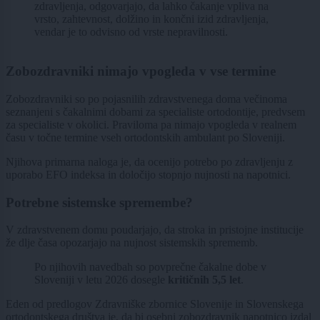
zdravljenja, odgovarjajo, da lahko čakanje vpliva na
vrsto, zahtevnost, dolžino in končni izid zdravljenja,
vendar je to odvisno od vrste nepravilnosti.
Zobozdravniki nimajo vpogleda v vse termine
Zobozdravniki so po pojasnilih zdravstvenega doma večinoma
seznanjeni s čakalnimi dobami za specialiste ortodontije, predvsem
za specialiste v okolici. Praviloma pa nimajo vpogleda v realnem
času v točne termine vseh ortodontskih ambulant po Sloveniji.
Njihova primarna naloga je, da ocenijo potrebo po zdravljenju z
uporabo EFO indeksa in določijo stopnjo nujnosti na napotnici.
Potrebne sistemske spremembe?
V zdravstvenem domu poudarjajo, da stroka in pristojne institucije
že dlje časa opozarjajo na nujnost sistemskih sprememb.
Po njihovih navedbah so povprečne čakalne dobe v
Sloveniji v letu 2026 dosegle
kritičnih 5,5 let
.
Eden od predlogov Zdravniške zbornice Slovenije in Slovenskega
ortodontskega društva je, da bi osebni zobozdravnik napotnico izdal