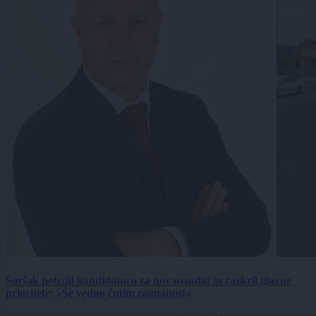
Soršak potrdil kandidaturo za nov mandat in razkril glavne
prioritete: »Še vedno čutim zagnanost«