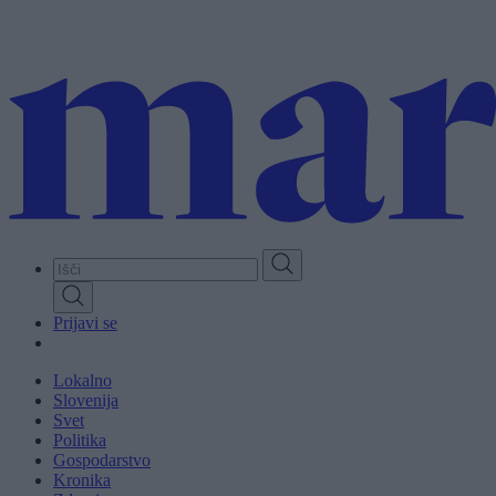
Skip
to
main
content
Prijavi se
Lokalno
Slovenija
Svet
Politika
Gospodarstvo
Kronika