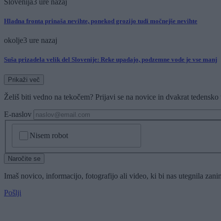
Slovenija
3 ure nazaj
Hladna fronta prinaša nevihte, ponekod grozijo tudi močnejše nevihte
okolje
3 ure nazaj
Suša prizadela velik del Slovenije: Reke upadajo, podzemne vode je vse manj
Prikaži več
Želiš biti vedno na tekočem? Prijavi se na novice in dvakrat tedensko 
E-naslov
CAPTCHA
Nisem robot
Naročite se
Imaš novico, informacijo, fotografijo ali video, ki bi nas utegnila zan
Pošlji