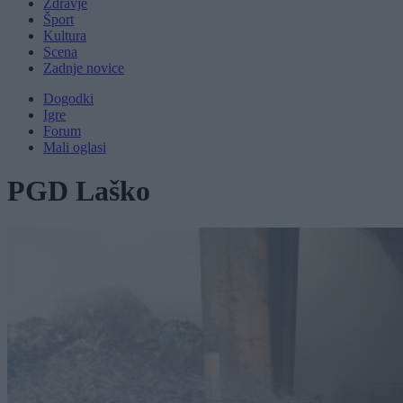
Zdravje
Šport
Kultura
Scena
Zadnje novice
Dogodki
Igre
Forum
Mali oglasi
PGD Laško