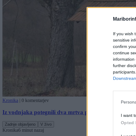
Mariborin
If you wish 
sensitive in
confirm you
continue se
information 
further disc
participants
Downstream 
Kronika
|
0 komentarjev
Persona
Iz vodnjaka potegnili dva mrtva psa
I want t
Opted 
Zadnje objavljeno
V živo
Kronika
6 minut nazaj