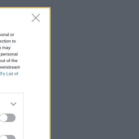
sonal or
ection to
ou may
 personal
out of the
 downstream
B’s List of
×