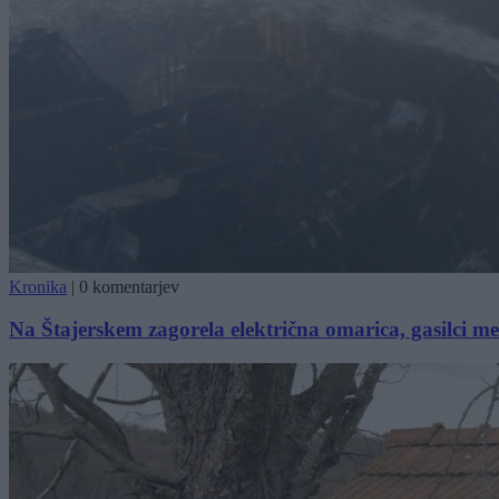
Kronika
|
0 komentarjev
Na Štajerskem zagorela električna omarica, gasilci med