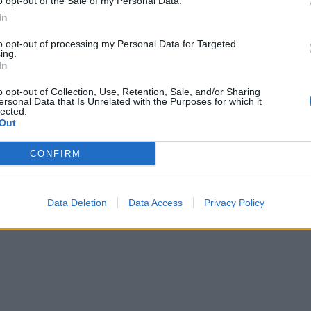
o opt-out of the Sale of my Personal Data.
In
to opt-out of processing my Personal Data for Targeted
ing.
In
e zapore
o opt-out of Collection, Use, Retention, Sale, and/or Sharing
ersonal Data that Is Unrelated with the Purposes for which it
lected.
Out
peval k razvoju mesta«
CONFIRM
podravske občine?
Data Deletion
Data Access
Privacy Policy