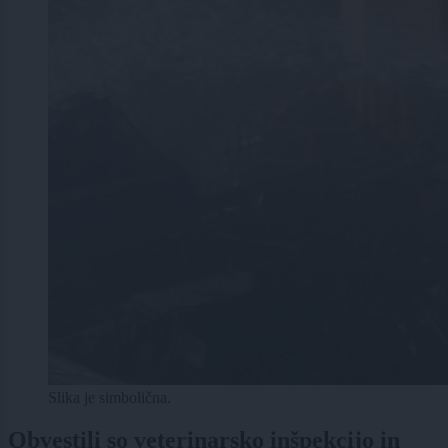
Slika je simbolična.
Obvestili so veterinarsko inšpekcijo in