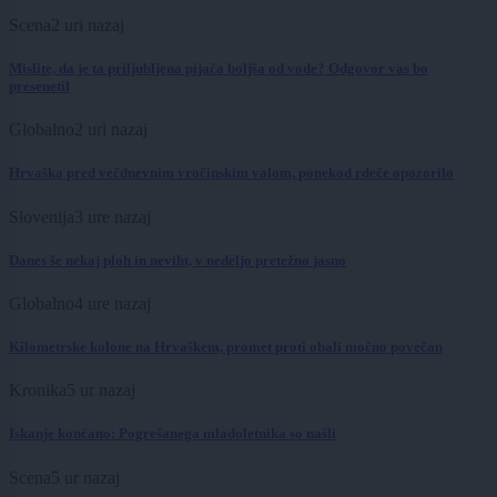
Scena
2 uri nazaj
Mislite, da je ta priljubljena pijača boljša od vode? Odgovor vas bo
presenetil
Globalno
2 uri nazaj
Hrvaška pred večdnevnim vročinskim valom, ponekod rdeče opozorilo
Slovenija
3 ure nazaj
Danes še nekaj ploh in neviht, v nedeljo pretežno jasno
Globalno
4 ure nazaj
Kilometrske kolone na Hrvaškem, promet proti obali močno povečan
Kronika
5 ur nazaj
Iskanje končano: Pogrešanega mladoletnika so našli
Scena
5 ur nazaj