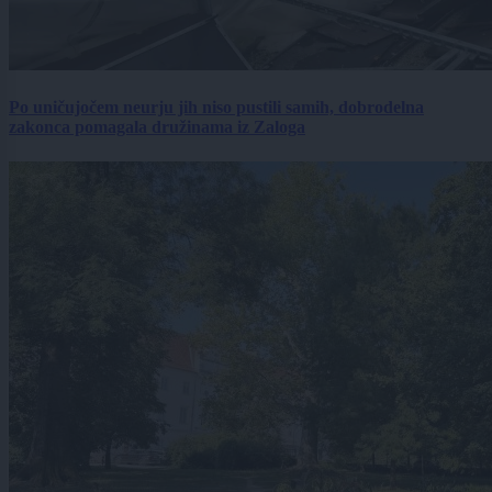
Po uničujočem neurju jih niso pustili samih, dobrodelna
zakonca pomagala družinama iz Zaloga