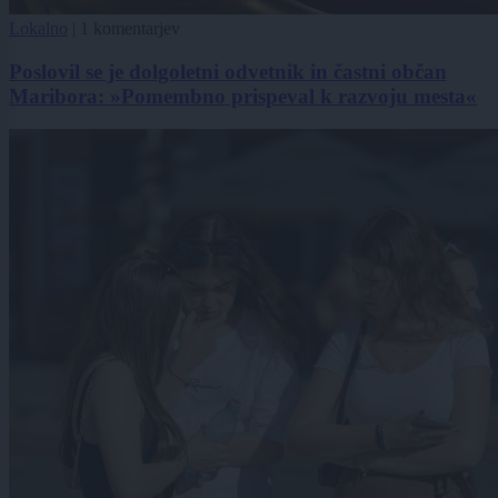
Lokalno
|
1 komentarjev
Poslovil se je dolgoletni odvetnik in častni občan
Maribora: »Pomembno prispeval k razvoju mesta«