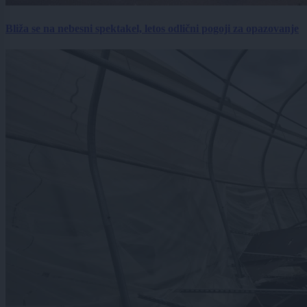
Bliža se na nebesni spektakel, letos odlični pogoji za opazovanje