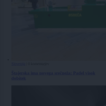
Slovenija
|
0 komentarjev
Štajerska ima novega srečneža: Padel visok
dobitek