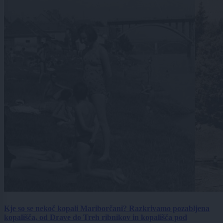
Kje so se nekoč kopali Mariborčani? Razkrivamo pozabljena
kopališča, od Drave do Treh ribnikov in kopališča pod