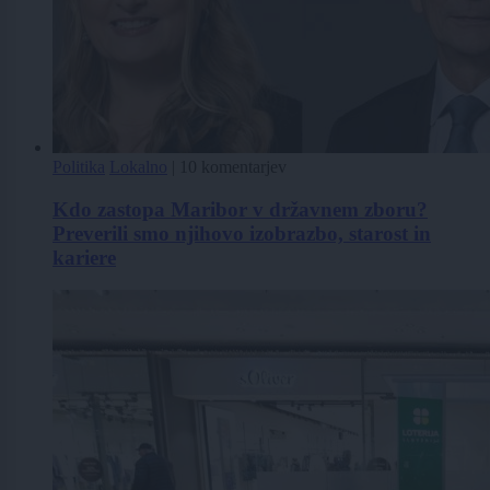
Politika
Lokalno
|
10 komentarjev
Kdo zastopa Maribor v državnem zboru?
Preverili smo njihovo izobrazbo, starost in
kariere