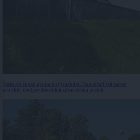
Štajerski župan gre po tretji mandat: Dokončati želi začete
projekte, med prednostnimi zdravstvena postaja