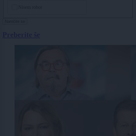
CAPTCHA
Nisem robot
Naročite se
Preberite še