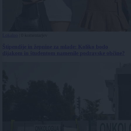
Lokalno
|
0 komentarjev
Štipendije in žepnine za mlade: Koliko bodo
dijakom in študentom namenile podravske občine?