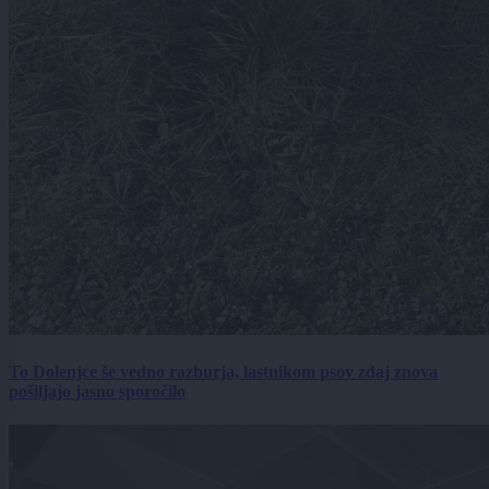
To Dolenjce še vedno razburja, lastnikom psov zdaj znova
pošiljajo jasno sporočilo