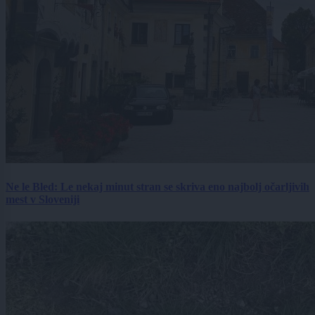
Ne le Bled: Le nekaj minut stran se skriva eno najbolj očarljivih
mest v Sloveniji