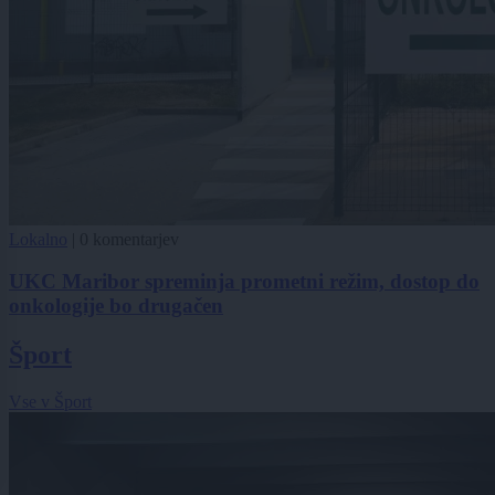
Lokalno
|
0 komentarjev
UKC Maribor spreminja prometni režim, dostop do
onkologije bo drugačen
Šport
Vse v Šport