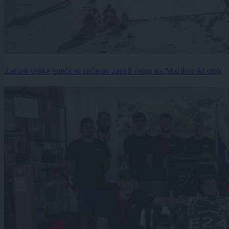
Zaradi velike gneče so začasno zaprli vstop na Mariborski otok