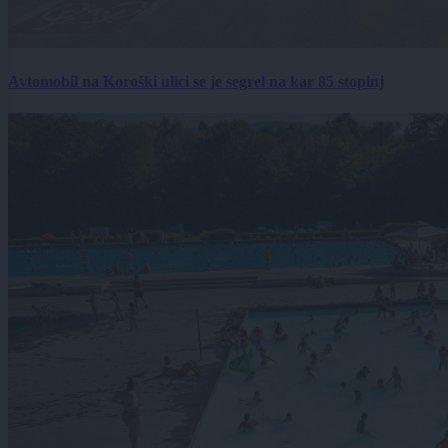
Avtomobil na Koroški ulici se je segrel na kar 85 stopinj