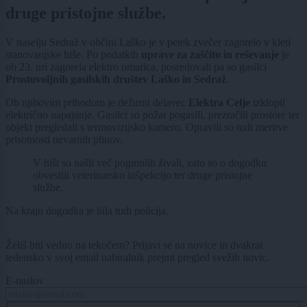
druge pristojne službe.
V naselju Sedraž v občini Laško je v petek zvečer zagorelo v kleti
stanovanjske hiše. Po podatkih
uprave za zaščito in reševanje
je
ob 23. uri zagorela elektro omarica, posredovali pa so gasilci
Prostovoljnih gasilskih društev Laško in Sedraž
.
Ob njihovim prihodom je dežurni delavec
Elektra Celje
izklopil
električno napajanje. Gasilci so požar pogasili, prezračili prostore ter
objekt pregledali s termovizijsko kamero. Opravili so tudi meritve
prisotnosti nevarnih plinov.
V hiši so našli več poginulih živali, zato so o dogodku
obvestili veterinarsko inšpekcijo ter druge pristojne
službe.
Na kraju dogodka je bila tudi policija.
Želiš biti vedno na tekočem? Prijavi se na novice in dvakrat
tedensko v svoj email nabiralnik prejmi pregled svežih novic.
E-naslov