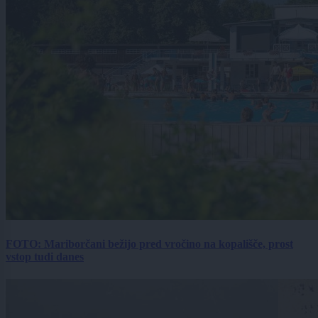
FOTO: Mariborčani bežijo pred vročino na kopališče, prost
vstop tudi danes