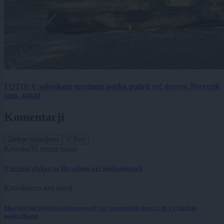
FOTO: V soboškem mestnem parku podrli več dreves. Preverili
smo, zakaj
Komentarji
Zadnje objavljeno
V živo
Kronika
35 minut nazaj
V trčenju vlakov na Hrvaškem več poškodovanih
Kronika
eno uro nazaj
Mariborski policisti obravnavali več prometnih nesreč, dve s hudimi
poškodbami