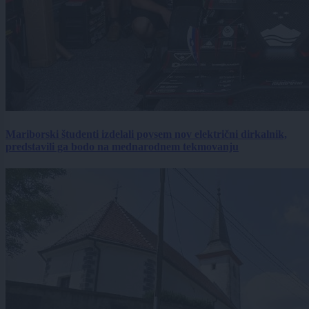
Mariborski študenti izdelali povsem nov električni dirkalnik,
predstavili ga bodo na mednarodnem tekmovanju