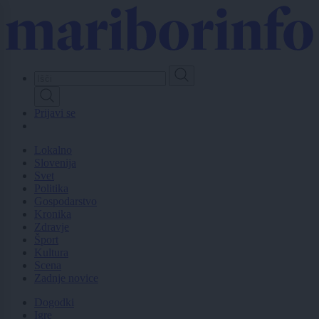
Skip
to
main
content
Prijavi se
Lokalno
Slovenija
Svet
Politika
Gospodarstvo
Kronika
Zdravje
Šport
Kultura
Scena
Zadnje novice
Dogodki
Igre