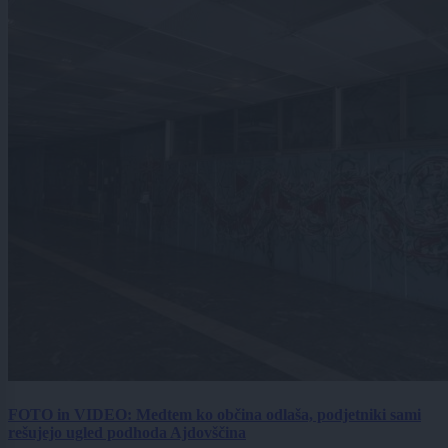
FOTO in VIDEO: Medtem ko občina odlaša, podjetniki sami
rešujejo ugled podhoda Ajdovščina