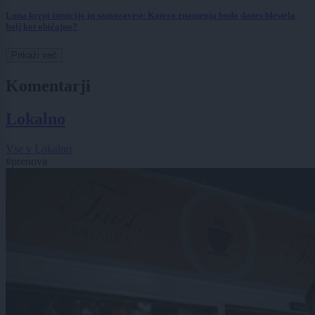
Luna krepi intuicijo in samozavest: Katera znamenja bodo danes blestela
bolj kot običajno?
Prikaži več
Komentarji
Lokalno
Vse v Lokalno
#prenova