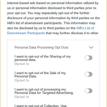
interest-based ads based on personal information utilized by
tvidea.si
us or personal information disclosed to third parties prior to
Vse pravice pridržane © 2026
your opt-out. You may separately opt-out of the further
disclosure of your personal information by third parties on the
Tematike
IAB’s list of downstream participants. This information may
also be disclosed by us to third parties on the
IAB’s List of
Lokalno
Downstream Participants
that may further disclose it to other
Slovenija
third parties.
Svet
Politika
Personal Data Processing Opt Outs
Gospodarstvo
Kronika
I want to opt-out of the Sharing of my
Zdravje
personal data.
Šport
Opted In
Kultura
Scena
I want to opt-out of the Sale of my
Zadnje novice
Personal Data.
Opted In
Rubrike
I want to opt-out of processing my
Dogodki
Personal Data for Targeted Advertising.
Opted In
Igre
Forum
Mali oglasi
I want to opt-out of Collection, Use,