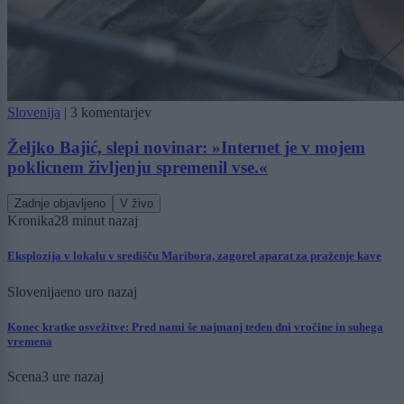
Slovenija
|
3 komentarjev
Željko Bajić, slepi novinar: »Internet je v mojem
poklicnem življenju spremenil vse.«
Zadnje objavljeno
V živo
Kronika
28 minut nazaj
Eksplozija v lokalu v središču Maribora, zagorel aparat za praženje kave
Slovenija
eno uro nazaj
Konec kratke osvežitve: Pred nami še najmanj teden dni vročine in suhega
vremena
Scena
3 ure nazaj