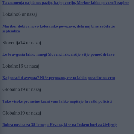
Ta znamenja naj danes pazijo, kaj govorijo, Merkur lahko povzroči zaplete
Lokalno
6 ur nazaj
Maribor dobiva novo kolesarsko povezavo, dela naj bi se začela že
septembra
Slovenija
14 ur nazaj
Le še avgusta lahko mnogi Slovenci izkoristijo višjo pomoč države
Lokalno
16 ur nazaj
Kaj posaditi avgusta? Ni še prepozno, vse to lahko posadite na vrtu
Globalno
19 ur nazaj
Tako visoke prometne kazni vam lahko napišejo hrvaški policisti
Globalno
19 ur nazaj
Dobra novica za 38-letnega Hrvata, ki se na Irskem bori za življenje