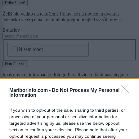
Prikaži več
Želiš biti vedno na tekočem? Prijavi se na novice in dvakrat
tedensko v svoj email nabiralnik prejmi pregled svežih novic.
E-naslov
CAPTCHA
Nisem robot
Naročite se
Imaš novico, informacijo, fotografijo ali video, ki bi nas utegnila
zanimati? Najboljše nagradimo.
Mariborinfo.com -
Do Not Process My Personal
Pošlji
Information
If you wish to opt-out of the sale, sharing to third parties, or
processing of your personal or sensitive information for
Moji Mediji d.o.o.
targeted advertising by us, please use the below opt-out
section to confirm your selection. Please note that after your
sobotainfo.com
•
mariborinfo.com
•
ptujinfo.com
•
pomurec.com
•
opt-out request is processed you may continue seeing
dolenjskainfo.com
•
ljubljanainfo.com
•
gorenjskainfo.com
•