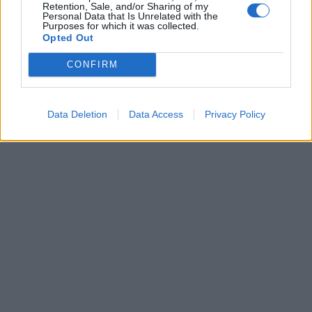
Retention, Sale, and/or Sharing of my
Personal Data that Is Unrelated with the
Več
Purposes for which it was collected.
Opted Out
Kdo smo
Oglaševanje
CONFIRM
Izjava o dostopnosti
Vse pravice pridržane © 2026
Data Deletion
Data Access
Privacy Policy