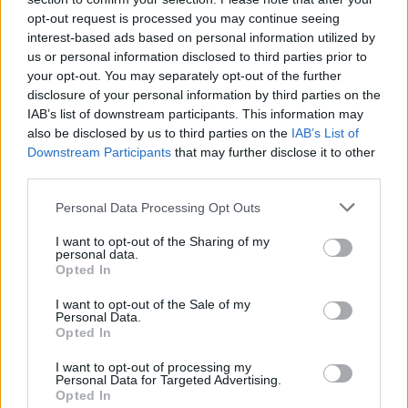
Kronika
7 ur nazaj
opt-out request is processed you may continue seeing
interest-based ads based on personal information utilized by
Filmski pregon na Hrvaškem: 19-letnik bežal pred policisti
us or personal information disclosed to third parties prior to
your opt-out. You may separately opt-out of the further
Globalno
8 ur nazaj
disclosure of your personal information by third parties on the
IAB’s list of downstream participants. This information may
Bo država omejila višino najemnin? Prvi na vrsti prestolnica in obala, za
also be disclosed by us to third parties on the
IAB’s List of
neplačnike pa bi garantirala država
Prijavi se na cajtng
Downstream Participants
that may further disclose it to other
Slovenija
9 ur nazaj
third parties.
Koline dobile mesto v registru slovenske nesnovne kulturne dediščine
Personal Data Processing Opt Outs
okolje
9 ur nazaj
I want to opt-out of the Sharing of my
personal data.
Opted In
Visoke temperature ogrožajo življenje v slovenskih rekah, zaradi vročine že
omejujejo ribolov
I want to opt-out of the Sale of my
Personal Data.
Scena
11 ur nazaj
Opted In
Od Dončića naj bi zahtevala 40 milijonov dolarjev: v javnost prišle nove
I want to opt-out of processing my
podrobnosti spora
Personal Data for Targeted Advertising.
Opted In