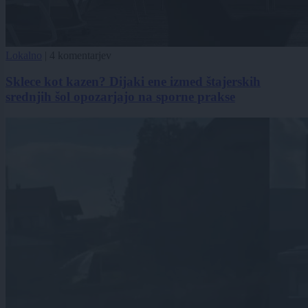
Lokalno
|
4 komentarjev
Sklece kot kazen? Dijaki ene izmed štajerskih
srednjih šol opozarjajo na sporne prakse