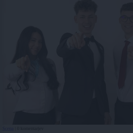
Scena
|
0 komentarjev