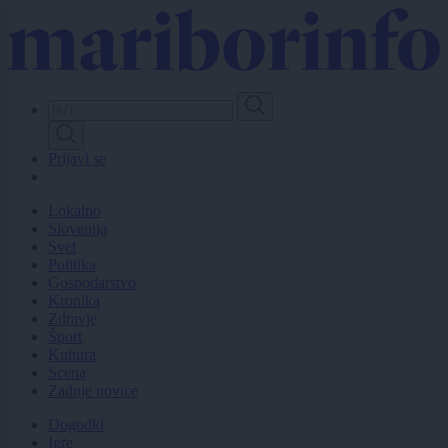
Skip
to
main
content
Prijavi se
Lokalno
Slovenija
Svet
Politika
Gospodarstvo
Kronika
Zdravje
Šport
Kultura
Scena
Zadnje novice
Dogodki
Igre