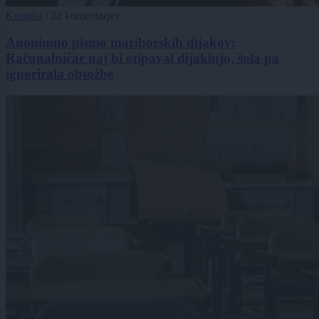
Kronika
|
22 komentarjev
Anonimno pismo mariborskih dijakov:
Računalničar naj bi otipaval dijakinjo, šola pa
ignorirala obtožbe