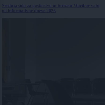
Srednja šola za gostinstvo in turizem Maribor vabi
na informativne dneve 2026