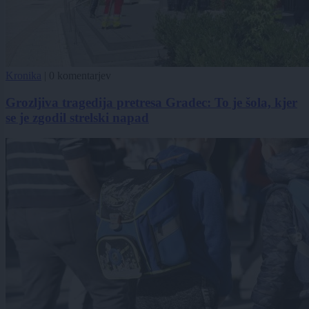
Kronika
|
0 komentarjev
Grozljiva tragedija pretresa Gradec: To je šola, kjer
se je zgodil strelski napad