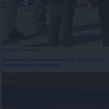
Slovenija
|
0 komentarjev
Osnovno šolo lani uspešno zaključilo manj učencev:
Presenečenje pri srednješolcih