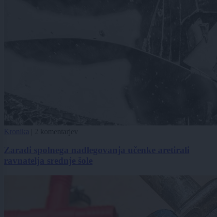
Kronika
|
2 komentarjev
Zaradi spolnega nadlegovanja učenke aretirali
ravnatelja srednje šole