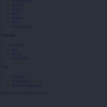
Gospodarstvo
Kronika
Zdravje
Šport
Kultura
Scena
Zadnje novice
Rubrike
Dogodki
Igre
Forum
Mali oglasi
Več
Kdo smo
Oglaševanje
Izjava o dostopnosti
Vse pravice pridržane © 2026