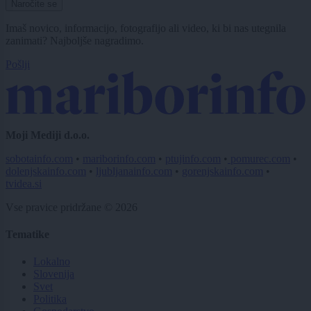
Naročite se
Imaš novico, informacijo, fotografijo ali video, ki bi nas utegnila
zanimati? Najboljše nagradimo.
Pošlji
Moji Mediji d.o.o.
sobotainfo.com
•
mariborinfo.com
•
ptujinfo.com
•
pomurec.com
•
dolenjskainfo.com
•
ljubljanainfo.com
•
gorenjskainfo.com
•
tvidea.si
Vse pravice pridržane © 2026
Tematike
Lokalno
Slovenija
Svet
Politika