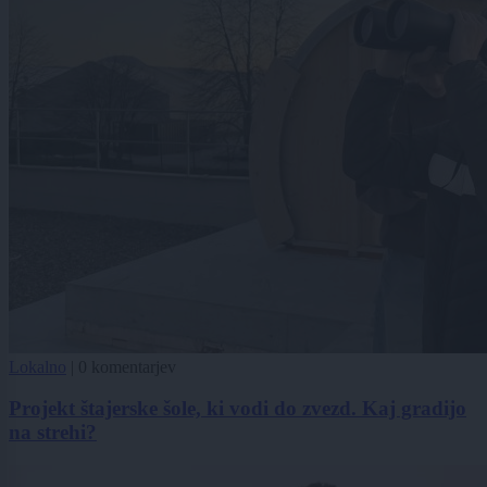
Lokalno
|
0 komentarjev
Projekt štajerske šole, ki vodi do zvezd. Kaj gradijo
na strehi?