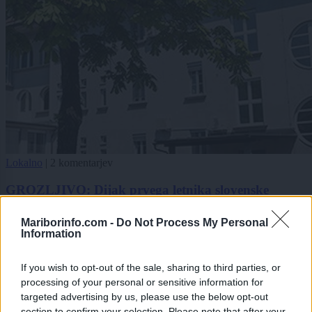
Lokalno
|
2 komentarjev
GROZLJIVO: Dijak prvega letnika slovenske
srednje šole napovedal strelski pohod
Mariborinfo.com -
Do Not Process My Personal
1
Information
2
3
If you wish to opt-out of the sale, sharing to third parties, or
processing of your personal or sensitive information for
targeted advertising by us, please use the below opt-out
Zadnje objavljeno
V živo
section to confirm your selection. Please note that after your