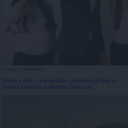
Lokalno
|
0 komentarjev
Dijaki vabijo v svet poklicev prihodnosti: Rok za
prijavo vse bližje, priložnost čaka nate