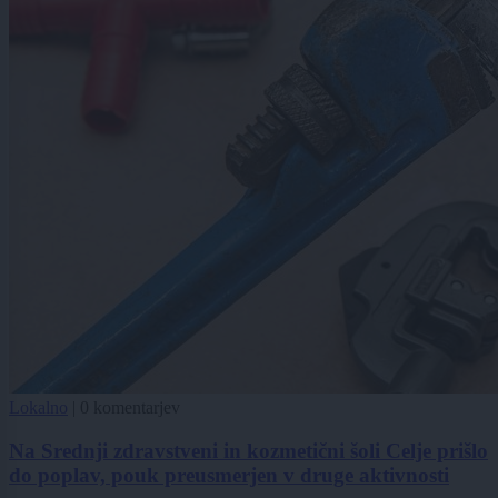
Lokalno
|
0 komentarjev
Na Srednji zdravstveni in kozmetični šoli Celje prišlo
do poplav, pouk preusmerjen v druge aktivnosti