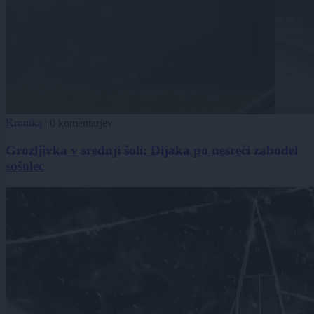
Kronika
|
0 komentarjev
Grozljivka v srednji šoli: Dijaka po nesreči zabodel
sošolec