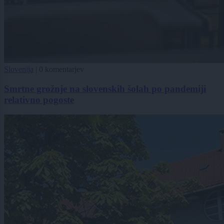
Slovenija
|
0 komentarjev
Smrtne grožnje na slovenskih šolah po pandemiji
relativno pogoste