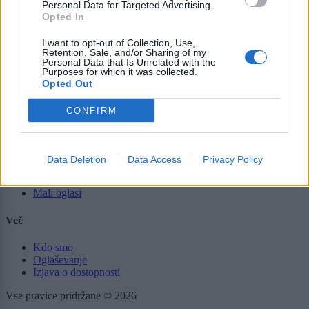
Svet
Personal Data for Targeted Advertising.
Politika
Opted In
Gospodarstvo
Kronika
I want to opt-out of Collection, Use,
Zdravje
Retention, Sale, and/or Sharing of my
Personal Data that Is Unrelated with the
Šport
Purposes for which it was collected.
Kultura
Opted Out
Scena
Zadnje novice
CONFIRM
Rubrike
Dogodki
Data Deletion
Data Access
Privacy Policy
Igre
Forum
Mali oglasi
Več
Kdo smo
Oglaševanje
Izjava o dostopnosti
Vse pravice pridržane © 2026