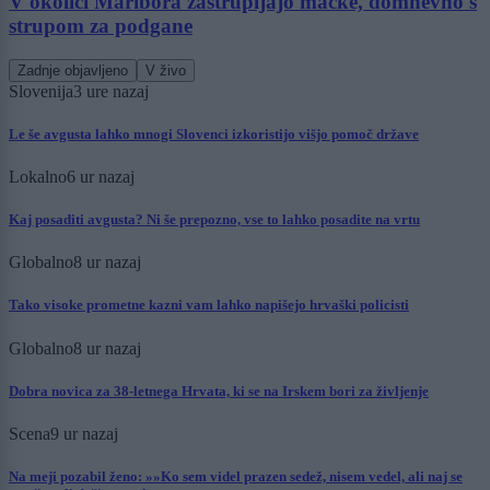
V okolici Maribora zastrupljajo mačke, domnevno s
strupom za podgane
Zadnje objavljeno
V živo
Slovenija
3 ure nazaj
Le še avgusta lahko mnogi Slovenci izkoristijo višjo pomoč države
Lokalno
6 ur nazaj
Kaj posaditi avgusta? Ni še prepozno, vse to lahko posadite na vrtu
Globalno
8 ur nazaj
Tako visoke prometne kazni vam lahko napišejo hrvaški policisti
Globalno
8 ur nazaj
Dobra novica za 38-letnega Hrvata, ki se na Irskem bori za življenje
Scena
9 ur nazaj
Na meji pozabil ženo: »»Ko sem videl prazen sedež, nisem vedel, ali naj se