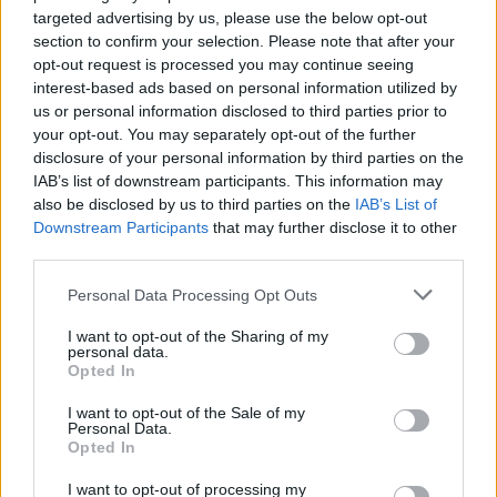
targeted advertising by us, please use the below opt-out
section to confirm your selection. Please note that after your
Naročite se
opt-out request is processed you may continue seeing
Imaš novico, informacijo, fotografijo ali video, ki bi nas utegnila
interest-based ads based on personal information utilized by
zanimati? Najboljše nagradimo.
us or personal information disclosed to third parties prior to
your opt-out. You may separately opt-out of the further
Pošlji
disclosure of your personal information by third parties on the
IAB’s list of downstream participants. This information may
also be disclosed by us to third parties on the
IAB’s List of
Prijavi se na cajtng
Downstream Participants
that may further disclose it to other
third parties.
Moji Mediji d.o.o.
Personal Data Processing Opt Outs
sobotainfo.com
•
mariborinfo.com
•
ptujinfo.com
•
pomurec.com
•
dolenjskainfo.com
•
ljubljanainfo.com
•
gorenjskainfo.com
•
tvidea.si
I want to opt-out of the Sharing of my
personal data.
Opted In
Vse pravice pridržane © 2026
I want to opt-out of the Sale of my
Tematike
Personal Data.
Opted In
Lokalno
Slovenija
I want to opt-out of processing my