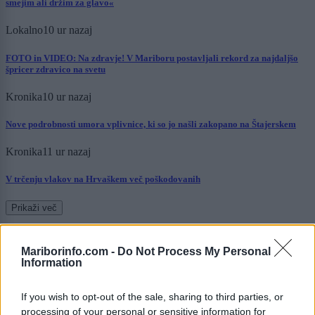
smejim ali držim za glavo«
Lokalno
10 ur nazaj
FOTO in VIDEO: Na zdravje! V Mariboru postavljali rekord za najdaljšo
špricer zdravico na svetu
Kronika
10 ur nazaj
Nove podrobnosti umora vplivnice, ki so jo našli zakopano na Štajerskem
Kronika
11 ur nazaj
V trčenju vlakov na Hrvaškem več poškodovanih
Prikaži več
Želiš biti vedno na tekočem? Prijavi se na novice in dvakrat
tedensko v svoj email nabiralnik prejmi pregled svežih novic.
Mariborinfo.com -
Do Not Process My Personal
Information
E-naslov
If you wish to opt-out of the sale, sharing to third parties, or
CAPTCHA
processing of your personal or sensitive information for
Nisem robot