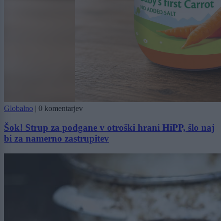
Globalno
|
0 komentarjev
Šok! Strup za podgane v otroški hrani HiPP, šlo naj
bi za namerno zastrupitev