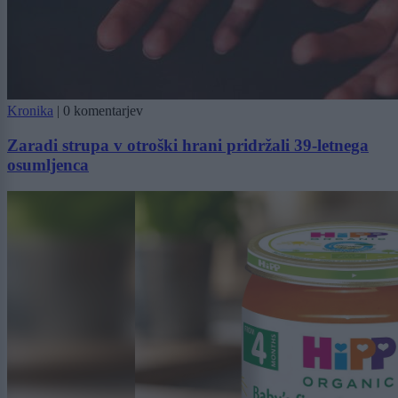
Kronika
|
0 komentarjev
Zaradi strupa v otroški hrani pridržali 39-letnega
osumljenca