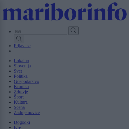
Skip
to
main
content
Prijavi se
Lokalno
Slovenija
Svet
Politika
Gospodarstvo
Kronika
Zdravje
Šport
Kultura
Scena
Zadnje novice
Dogodki
Igre