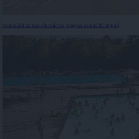
Avtomobil na Koroški ulici se je segrel na kar 85 stopinj