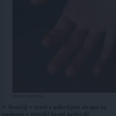
Slika je simbolična.
V Avstriji v zvezi z odkritjem strupa za
podgane v otroški hrani aretirali