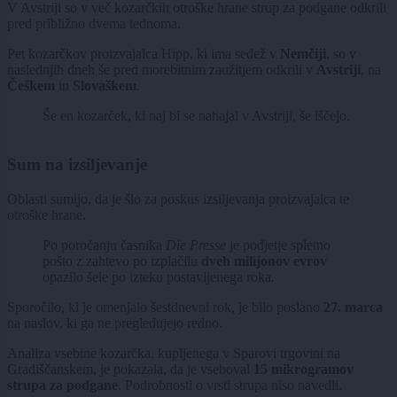
V Avstriji so v več kozarčkih otroške hrane strup za podgane odkrili
pred približno dvema tednoma.
Pet kozarčkov proizvajalca Hipp, ki ima sedež v
Nemčiji
, so v
naslednjih dneh še pred morebitnim zaužitjem odkrili v
Avstriji
, na
Češkem
in
Slovaškem
.
Še en kozarček, ki naj bi se nahajal v Avstriji, še iščejo.
Sum na izsiljevanje
Oblasti sumijo, da je šlo za poskus izsiljevanja proizvajalca te
otroške hrane.
Po poročanju časnika
Die Presse
je podjetje spletno
pošto z zahtevo po izplačilu
dveh milijonov evrov
opazilo šele po izteku postavljenega roka.
Sporočilo, ki je omenjalo šestdnevni rok, je bilo poslano
27. marca
na naslov, ki ga ne pregledujejo redno.
Analiza vsebine kozarčka, kupljenega v Sparovi trgovini na
Gradiščanskem, je pokazala, da je vseboval
15 mikrogramov
strupa za podgane
. Podrobnosti o vrsti strupa niso navedli.