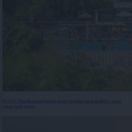
FOTO: Mariborčani bežijo pred vročino na kopališče, prost
vstop tudi danes