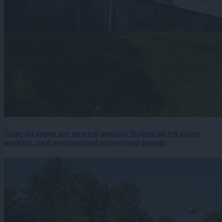
Štajerski župan gre po tretji mandat: Dokončati želi začete
projekte, med prednostnimi zdravstvena postaja