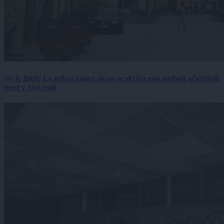
Ne le Bled: Le nekaj minut stran se skriva eno najbolj očarljivih
mest v Sloveniji