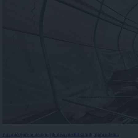
Po uničujočem neurju jih niso pustili samih, dobrodelna