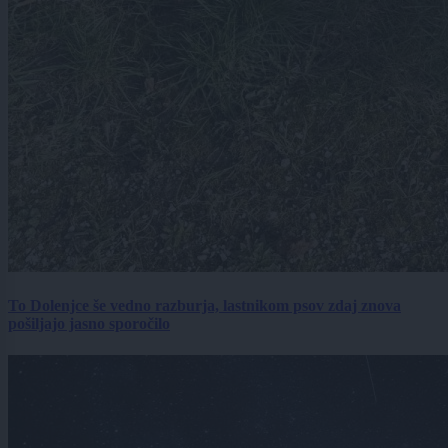
To Dolenjce še vedno razburja, lastnikom psov zdaj znova
pošiljajo jasno sporočilo