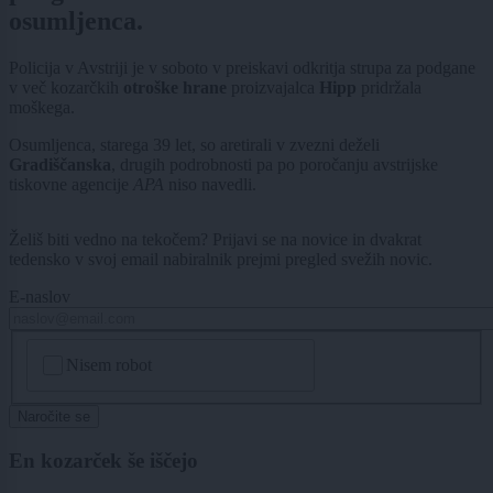
osumljenca.
Policija v Avstriji je v soboto v preiskavi odkritja strupa za podgane
v več kozarčkih
otroške hrane
proizvajalca
Hipp
pridržala
moškega.
Osumljenca, starega 39 let, so aretirali v zvezni deželi
Gradiščanska
, drugih podrobnosti pa po poročanju avstrijske
tiskovne agencije
APA
niso navedli.
Želiš biti vedno na tekočem? Prijavi se na novice in dvakrat
tedensko v svoj email nabiralnik prejmi pregled svežih novic.
E-naslov
CAPTCHA
Nisem robot
Naročite se
En kozarček še iščejo