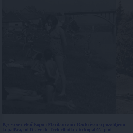
Kje so se nekoč kopali Mariborčani? Razkrivamo pozabljena
kopališča, od Drave do Treh ribnikov in kopališča pod