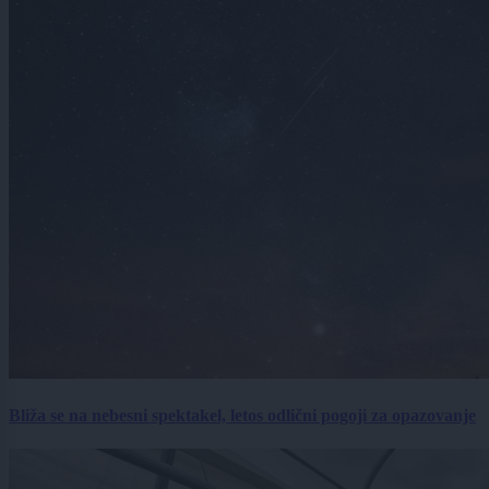
Bliža se na nebesni spektakel, letos odlični pogoji za opazovanje