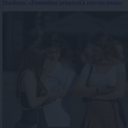
Maribora: »Pomembno prispeval k razvoju mesta«