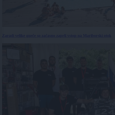
Zaradi velike gneče so začasno zaprli vstop na Mariborski otok