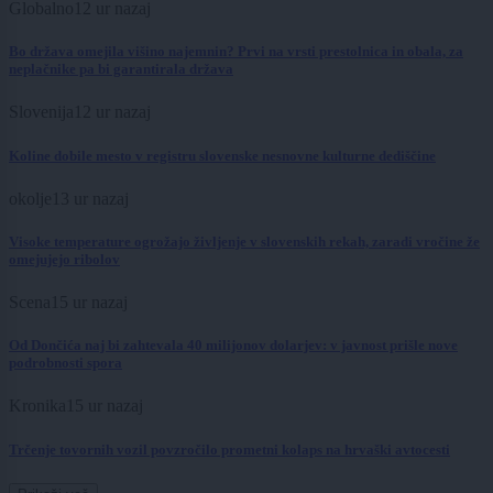
Globalno
12 ur nazaj
Bo država omejila višino najemnin? Prvi na vrsti prestolnica in obala, za
neplačnike pa bi garantirala država
Slovenija
12 ur nazaj
Koline dobile mesto v registru slovenske nesnovne kulturne dediščine
okolje
13 ur nazaj
Visoke temperature ogrožajo življenje v slovenskih rekah, zaradi vročine že
omejujejo ribolov
Scena
15 ur nazaj
Od Dončića naj bi zahtevala 40 milijonov dolarjev: v javnost prišle nove
podrobnosti spora
Kronika
15 ur nazaj
Trčenje tovornih vozil povzročilo prometni kolaps na hrvaški avtocesti