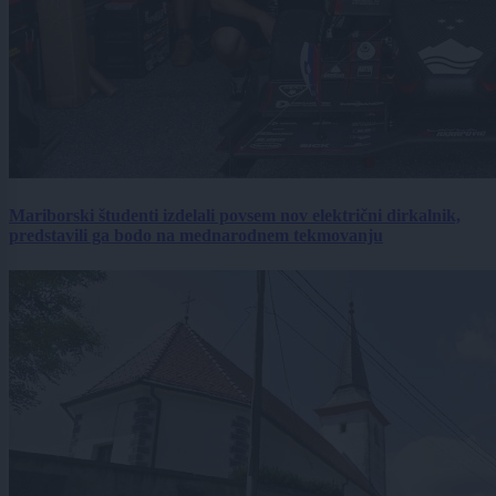
Mariborski študenti izdelali povsem nov električni dirkalnik,
predstavili ga bodo na mednarodnem tekmovanju