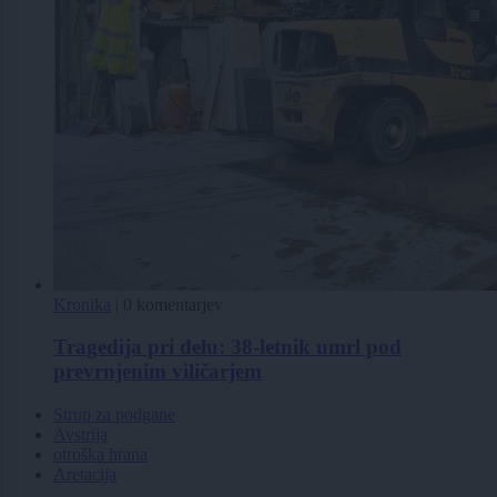
Kronika
|
0 komentarjev
Tragedija pri delu: 38-letnik umrl pod
prevrnjenim viličarjem
Strup za podgane
Avstrija
otroška hrana
Aretacija