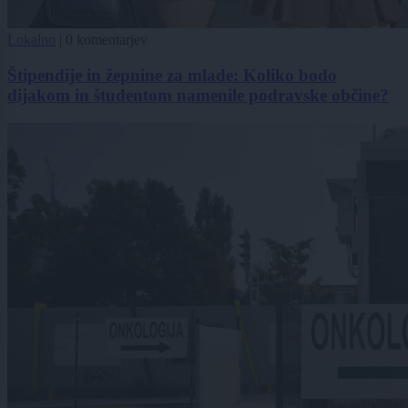
Lokalno
|
0 komentarjev
Štipendije in žepnine za mlade: Koliko bodo
dijakom in študentom namenile podravske občine?