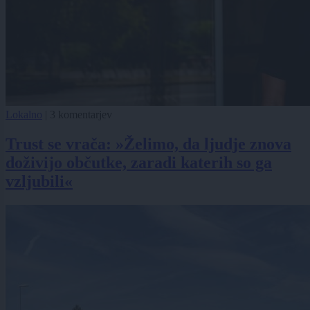
Lokalno
|
3 komentarjev
Trust se vrača: »Želimo, da ljudje znova
doživijo občutke, zaradi katerih so ga
vzljubili«