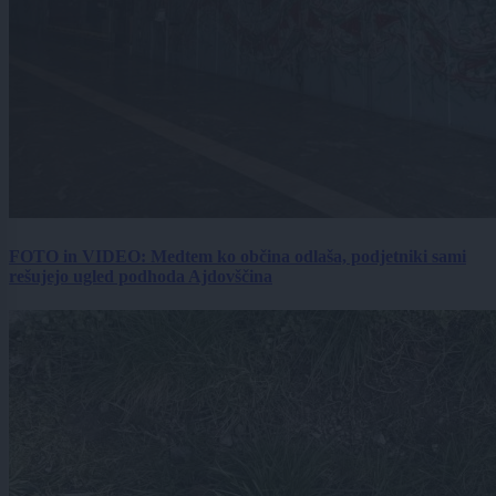
FOTO in VIDEO: Medtem ko občina odlaša, podjetniki sami
rešujejo ugled podhoda Ajdovščina