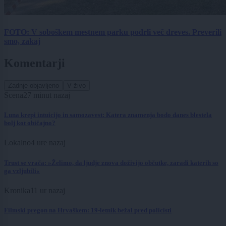
FOTO: V soboškem mestnem parku podrli več dreves. Preverili
smo, zakaj
Komentarji
Zadnje objavljeno
V živo
Scena
27 minut nazaj
Luna krepi intuicijo in samozavest: Katera znamenja bodo danes blestela
bolj kot običajno?
Lokalno
4 ure nazaj
Trust se vrača: »Želimo, da ljudje znova doživijo občutke, zaradi katerih so
ga vzljubili«
Kronika
11 ur nazaj
Filmski pregon na Hrvaškem: 19-letnik bežal pred policisti