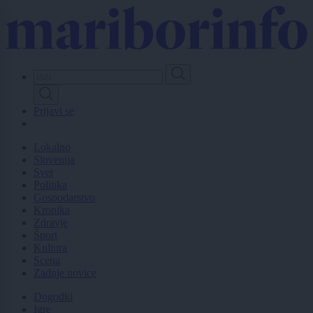
Skip
to
main
content
Prijavi se
Lokalno
Slovenija
Svet
Politika
Gospodarstvo
Kronika
Zdravje
Šport
Kultura
Scena
Zadnje novice
Dogodki
Igre