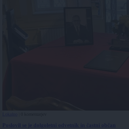
Lokalno
|
0 komentarjev
Poslovil se je dolgoletni odvetnik in častni občan