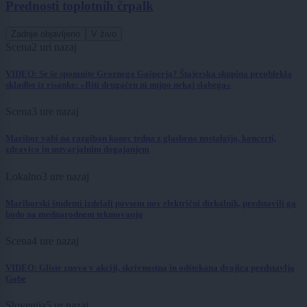
Prednosti toplotnih črpalk
Zadnje objavljeno
V živo
Scena
2 uri nazaj
VIDEO: Se še spomnite Groznega Gašperja? Štajerska skupina preoblekla
skladbo iz risanke: »Biti drugačen ni nujno nekaj slabega«
Scena
3 ure nazaj
Maribor vabi na razgiban konec tedna z glasbeno nostalgijo, koncerti,
zdravico in ustvarjalnim dogajanjem
Lokalno
3 ure nazaj
Mariborski študenti izdelali povsem nov električni dirkalnik, predstavili ga
bodo na mednarodnem tekmovanju
Scena
4 ure nazaj
VIDEO: Gliste znova v akciji, skrivnostna in odštekana dvojica predstavlja
Gobe
Slovenija
5 ur nazaj