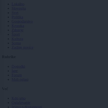
Lokalno
Slovenija
Svet
Politika
Gospodarstvo
Kronika
Zdravje
Šport
Kultura
Scena
Zadnje novice
Rubrike
Dogodki
Igre
Forum
Mali oglasi
Več
Kdo smo
Oglaševanje
Izjava o dostopnosti