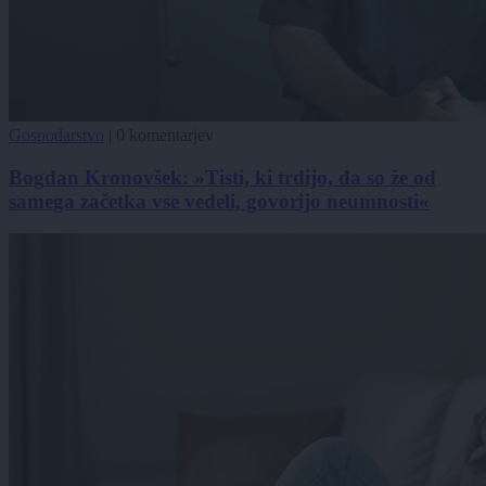
Gospodarstvo
|
0 komentarjev
Bogdan Kronovšek: »Tisti, ki trdijo, da so že od
samega začetka vse vedeli, govorijo neumnosti«