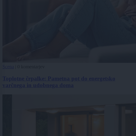
Scena
|
0 komentarjev
Toplotne črpalke: Pametna pot do energetsko
varčnega in udobnega doma