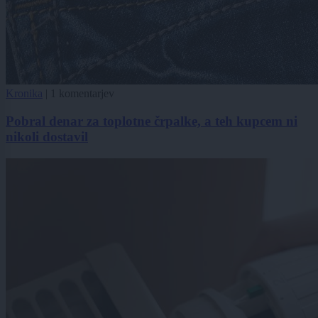
Kronika
|
1 komentarjev
Pobral denar za toplotne črpalke, a teh kupcem ni
nikoli dostavil