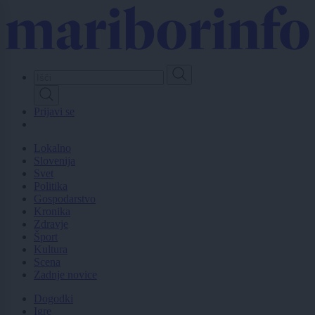
Skip
to
main
content
Prijavi se
Lokalno
Slovenija
Svet
Politika
Gospodarstvo
Kronika
Zdravje
Šport
Kultura
Scena
Zadnje novice
Dogodki
Igre