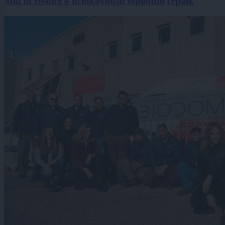
Miti in resnice o učinkovitosti toplotnih črpalk