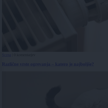
Scena
|
0 komentarjev
Različne vrste ogrevanja – katero je najboljše?