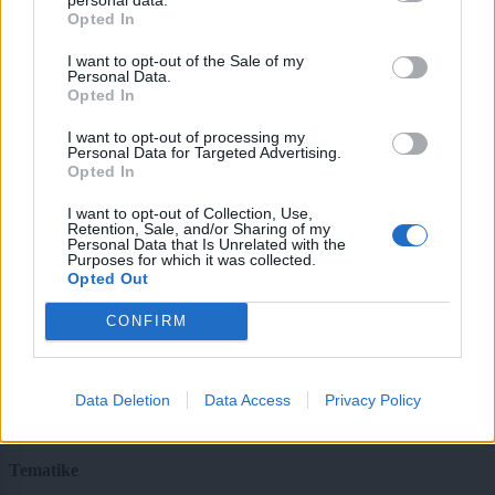
Opted In
CAPTCHA
Nisem robot
I want to opt-out of the Sale of my
Personal Data.
Opted In
Naročite se
I want to opt-out of processing my
Imaš novico, informacijo, fotografijo ali video, ki bi nas utegnila
Personal Data for Targeted Advertising.
zanimati? Najboljše nagradimo.
Opted In
Pošlji
I want to opt-out of Collection, Use,
Retention, Sale, and/or Sharing of my
Personal Data that Is Unrelated with the
Purposes for which it was collected.
Opted Out
Moji Mediji d.o.o.
CONFIRM
sobotainfo.com
•
mariborinfo.com
•
ptujinfo.com
•
pomurec.com
•
dolenjskainfo.com
•
ljubljanainfo.com
•
gorenjskainfo.com
•
tvidea.si
Data Deletion
Data Access
Privacy Policy
Vse pravice pridržane © 2026
Tematike