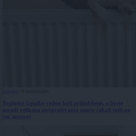
Lokalno
|
0 komentarjev
Toplotne črpalke vedno bolj priljubljene, a boste
zaradi velikega povpraševanja nanjo čakali tudi po
več mesecev