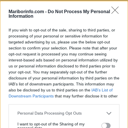
Vročinski val dosegel vrhunec: preverite, koliko stopinj je bilo v Mariboru
Mariborinfo.com -
Do Not Process My Personal
Information
Lokalno
6 ur nazaj
If you wish to opt-out of the sale, sharing to third parties, or
Vsaka pomoč šteje: Mama samohranilka s tremi otroki potrebuje pomoč pri
processing of your personal or sensitive information for
nakupu šolskih potrebščin
targeted advertising by us, please use the below opt-out
section to confirm your selection. Please note that after your
Lokalno
6 ur nazaj
opt-out request is processed you may continue seeing
interest-based ads based on personal information utilized by
Zaradi velike gneče so začasno zaprli vstop na Mariborski otok
us or personal information disclosed to third parties prior to
Lokalno
7 ur nazaj
your opt-out. You may separately opt-out of the further
disclosure of your personal information by third parties on the
Štajerski župan gre po tretji mandat: Dokončati želi začete projekte, med
IAB’s list of downstream participants. This information may
prednostnimi zdravstvena postaja
also be disclosed by us to third parties on the
IAB’s List of
Prijavi se na cajtng
Downstream Participants
that may further disclose it to other
Prikaži več
third parties.
Želiš biti vedno na tekočem? Prijavi se na novice in dvakrat
Personal Data Processing Opt Outs
tedensko v svoj email nabiralnik prejmi pregled svežih novic.
E-naslov
I want to opt-out of the Sharing of my
personal data.