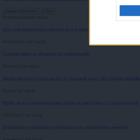
Zadnje objavljeno
V živo
Kronika
3 minute nazaj
Nove podrobnosti umora vplivnice, ki so jo našli zakopano na Štajerskem
Kronika
eno uro nazaj
V trčenju vlakov na Hrvaškem več poškodovanih
Kronika
2 uri nazaj
Mariborski policisti obravnavali več prometnih nesreč, dve s hudimi poškod
Scena
2 uri nazaj
Mislite, da je ta priljubljena pijača boljša od vode? Odgovor vas bo presenetil
Globalno
3 ure nazaj
Hrvaška pred večdnevnim vročinskim valom, ponekod rdeče opozorilo
Slovenija
4 ure nazaj