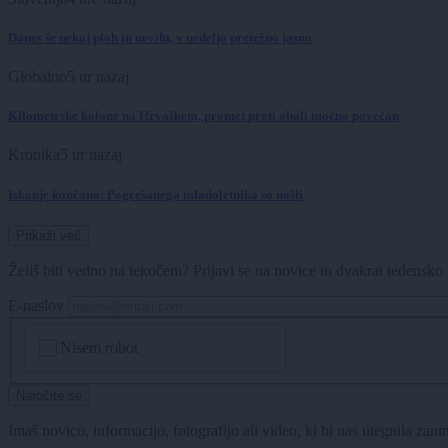
Danes še nekaj ploh in neviht, v nedeljo pretežno jasno
Globalno
5 ur nazaj
Kilometrske kolone na Hrvaškem, promet proti obali močno povečan
Kronika
5 ur nazaj
Iskanje končano: Pogrešanega mladoletnika so našli
Prikaži več
Želiš biti vedno na tekočem? Prijavi se na novice in dvakrat tedensko 
E-naslov
CAPTCHA
Nisem robot
Naročite se
Imaš novico, informacijo, fotografijo ali video, ki bi nas utegnila zan