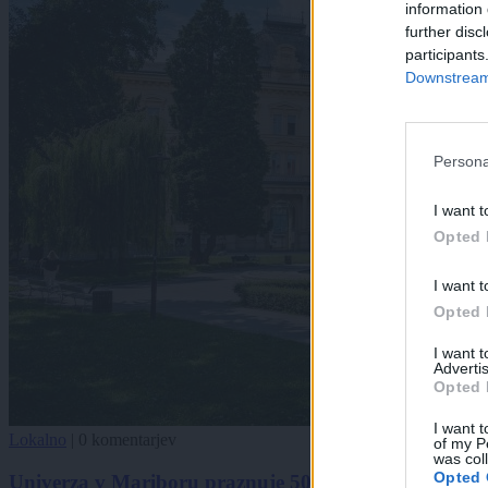
information 
further disc
participants
Downstream 
Persona
I want t
Opted 
I want t
Opted 
I want 
Advertis
Opted 
I want t
Lokalno
|
0 komentarjev
of my P
was col
Opted 
Univerza v Mariboru praznuje 50. obletnico ustanovi