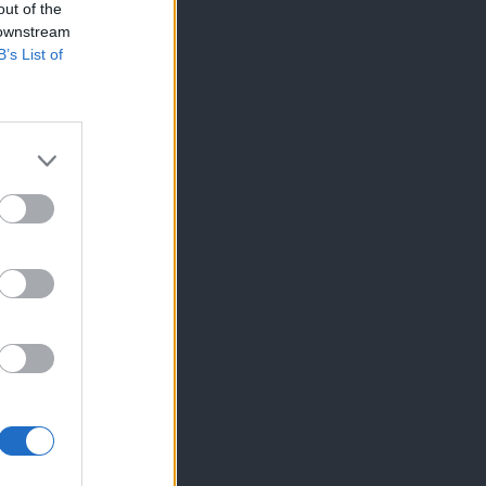
out of the
 downstream
B’s List of
×