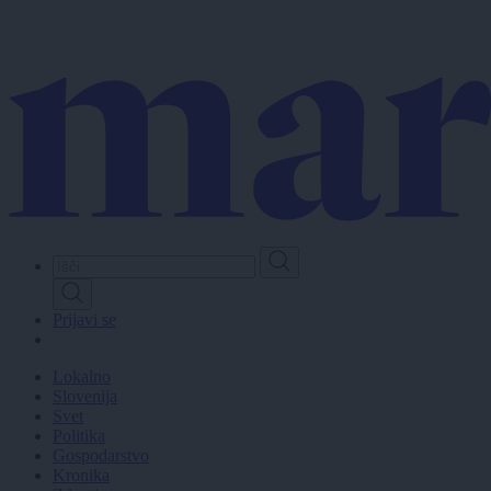
Skip
to
main
content
Prijavi se
Lokalno
Slovenija
Svet
Politika
Gospodarstvo
Kronika