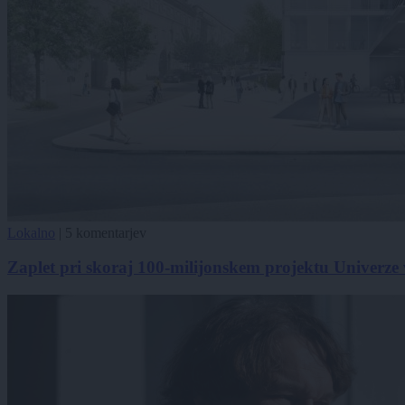
Lokalno
|
5 komentarjev
Zaplet pri skoraj 100-milijonskem projektu Univerze 