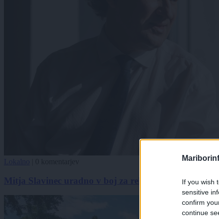
Mariborin
Lokalno
|
0 komentarjev
Mitja Slavinec uradno v boj za rektorja Univerze v 
If you wish 
sensitive in
confirm you
continue se