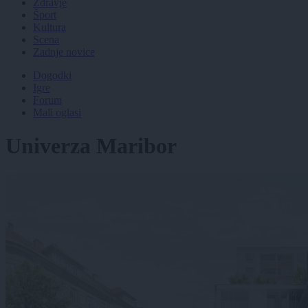
Zdravje
Šport
Kultura
Scena
Zadnje novice
Dogodki
Igre
Forum
Mali oglasi
Univerza Maribor