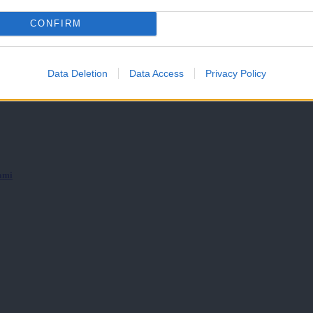
CONFIRM
Data Deletion
Data Access
Privacy Policy
bami