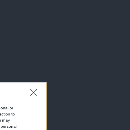
sonal or
ection to
ou may
 personal