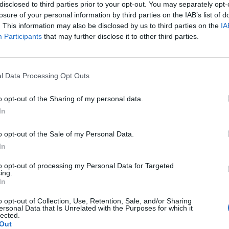
disclosed to third parties prior to your opt-out. You may separately opt-
losure of your personal information by third parties on the IAB’s list of
. This information may also be disclosed by us to third parties on the
IA
Participants
that may further disclose it to other third parties.
Prijavi se na cajtng
l Data Processing Opt Outs
o opt-out of the Sharing of my personal data.
In
o opt-out of the Sale of my Personal Data.
In
to opt-out of processing my Personal Data for Targeted
ing.
In
o opt-out of Collection, Use, Retention, Sale, and/or Sharing
ersonal Data that Is Unrelated with the Purposes for which it
lected.
Out
tve