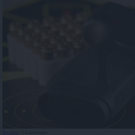
Kronika
|
2 komentarjev