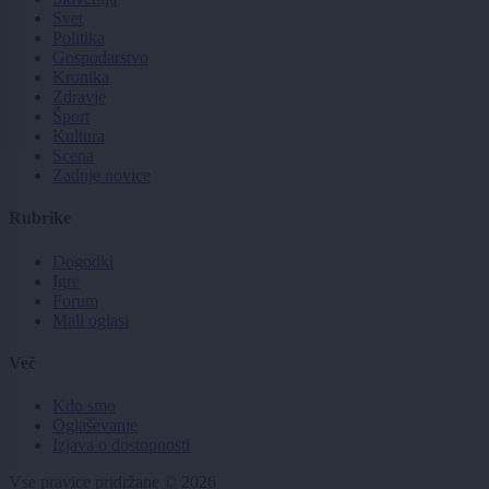
Svet
Politika
Gospodarstvo
Kronika
Zdravje
Šport
Kultura
Scena
Zadnje novice
Rubrike
Dogodki
Igre
Forum
Mali oglasi
Več
Kdo smo
Oglaševanje
Izjava o dostopnosti
Vse pravice pridržane © 2026