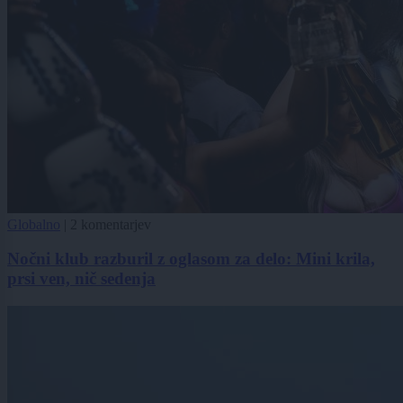
Globalno
|
2 komentarjev
Nočni klub razburil z oglasom za delo: Mini krila,
prsi ven, nič sedenja