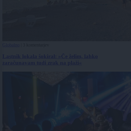
Globalno
|
3 komentarjev
Lastnik lokala šokiral: »Če želim, lahko
zaračunavam tudi zrak na plaži«