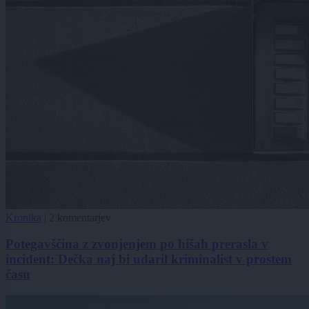
Kronika
|
2 komentarjev
Potegavščina z zvonjenjem po hišah prerasla v
incident: Dečka naj bi udaril kriminalist v prostem
času