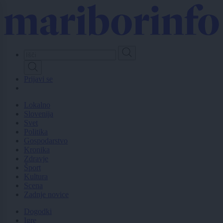
Skip
to
main
content
Prijavi se
Lokalno
Slovenija
Svet
Politika
Gospodarstvo
Kronika
Zdravje
Šport
Kultura
Scena
Zadnje novice
Dogodki
Igre