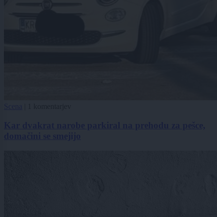
Scena
|
1 komentarjev
Kar dvakrat narobe parkiral na prehodu za pešce,
domačini se smejijo