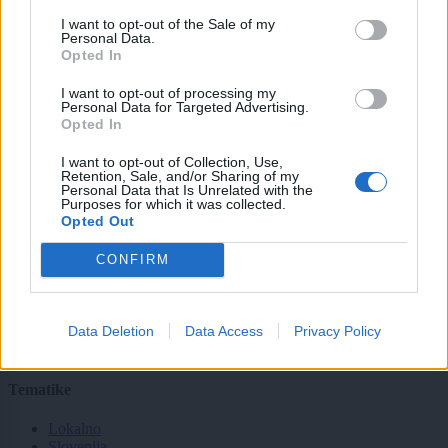
Nisem robot
I want to opt-out of the Sale of my
Personal Data.
Opted In
Naročite se
Imaš novico, informacijo, fotografijo ali video, ki bi nas utegnila
I want to opt-out of processing my
Personal Data for Targeted Advertising.
zanimati? Najboljše nagradimo.
Opted In
Pošlji
I want to opt-out of Collection, Use,
Retention, Sale, and/or Sharing of my
Personal Data that Is Unrelated with the
Purposes for which it was collected.
Opted Out
Moji Mediji d.o.o.
CONFIRM
sobotainfo.com
•
mariborinfo.com
•
ptujinfo.com
•
pomurec.com
•
dolenjskainfo.com
•
ljubljanainfo.com
•
gorenjskainfo.com
•
tvidea.si
Data Deletion
Data Access
Privacy Policy
Vse pravice pridržane © 2026
Tematike
Lokalno
Slovenija