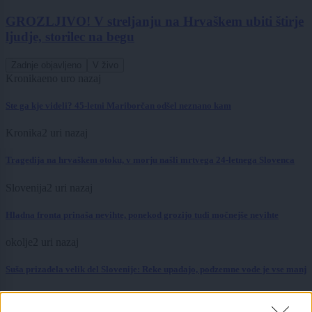
GROZLJIVO! V streljanju na Hrvaškem ubiti štirje
ljudje, storilec na begu
Zadnje objavljeno
V živo
Kronika
eno uro nazaj
Ste ga kje videli? 45-letni Mariborčan odšel neznano kam
Kronika
2 uri nazaj
Tragedija na hrvaškem otoku, v morju našli mrtvega 24-letnega Slovenca
Slovenija
2 uri nazaj
Hladna fronta prinaša nevihte, ponekod grozijo tudi močnejše nevihte
okolje
2 uri nazaj
Suša prizadela velik del Slovenije: Reke upadajo, podzemne vode je vse manj
Lokalno
3 ure nazaj