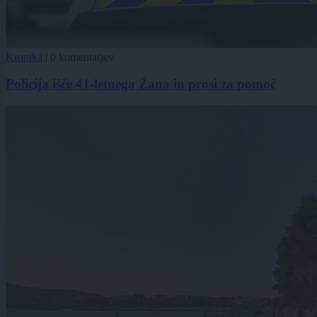
Kronika
|
0 komentarjev
Policija išče 41-letnega Žana in prosi za pomoč