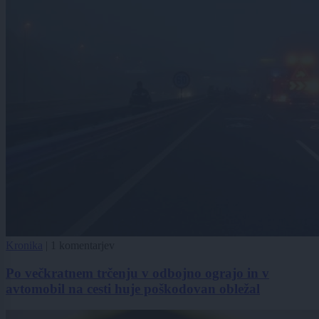
Kronika
|
1 komentarjev
Po večkratnem trčenju v odbojno ograjo in v
avtomobil na cesti huje poškodovan obležal