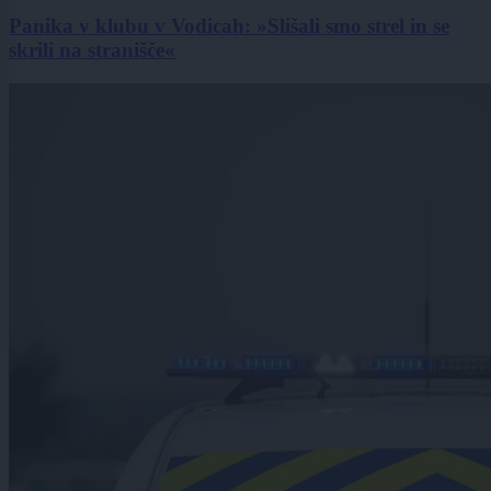
Panika v klubu v Vodicah: »Slišali smo strel in se
skrili na stranišče«