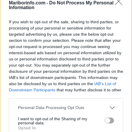
Mariborinfo.com -
Do Not Process My Personal
UKC Maribor spreminja prometni režim, dostop do onkologije bo drugačen
Information
Lokalno
3 ure nazaj
If you wish to opt-out of the sale, sharing to third parties, or
processing of your personal or sensitive information for
FOTO in VIDEO: Pokukali smo na gradbišče Centra Rotovž, največji izziv
bo ureditev osrednjega trga
targeted advertising by us, please use the below opt-out
section to confirm your selection. Please note that after your
Lokalno
4 ure nazaj
opt-out request is processed you may continue seeing
interest-based ads based on personal information utilized by
Deset novih polnilnic v Mariboru, polnile bodo tudi mestne minibuse Maister
us or personal information disclosed to third parties prior to
your opt-out. You may separately opt-out of the further
Lokalno
4 ure nazaj
disclosure of your personal information by third parties on the
IAB’s list of downstream participants. This information may
VIDEO: Kako na Posestvu Valdek v vročini hladijo pujske?
also be disclosed by us to third parties on the
IAB’s List of
Prijavi se na cajtng
Downstream Participants
that may further disclose it to other
Prikaži več
third parties.
Želiš biti vedno na tekočem? Prijavi se na novice in dvakrat
tedensko v svoj email nabiralnik prejmi pregled svežih novic.
Personal Data Processing Opt Outs
E-naslov
I want to opt-out of the Sharing of my
personal data.
Opted In
CAPTCHA