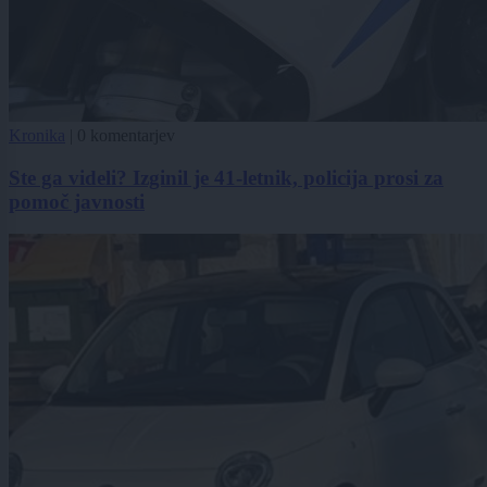
Kronika
|
0 komentarjev
Ste ga videli? Izginil je 41-letnik, policija prosi za
pomoč javnosti