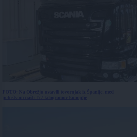
FOTO: Na Obrežju ustavili tovornjak iz Španije, med
pohištvom našli 177 kilogramov konoplje