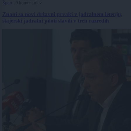
Šport
|
0 komentarjev
Znani so novi državni prvaki v jadralnem letenju,
štajerski jadralni piloti slavili v treh razredih