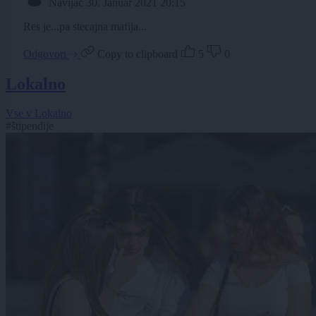
Navijac
30. Januar 2021 20:15
Res je...pa stecajna mafija...
Odgovori
Copy to clipboard
5
0
Lokalno
Vse v Lokalno
#štipendije