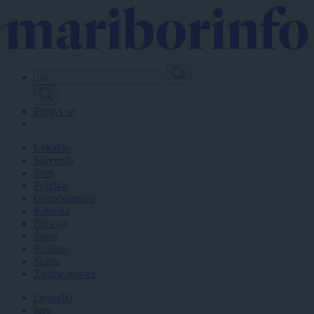
Skip
to
main
content
Prijavi se
Lokalno
Slovenija
Svet
Politika
Gospodarstvo
Kronika
Zdravje
Šport
Kultura
Scena
Zadnje novice
Dogodki
Igre