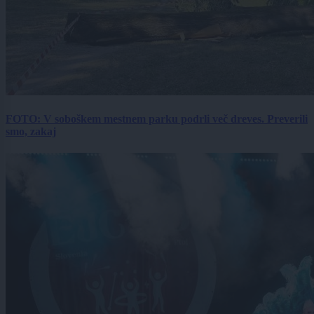
FOTO: V soboškem mestnem parku podrli več dreves. Preverili
smo, zakaj