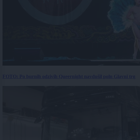
FOTO: Po burnih odzivih Queernight navdušil poln Glavni trg