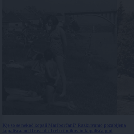
Kje so se nekoč kopali Mariborčani? Razkrivamo pozabljena
kopališča, od Drave do Treh ribnikov in kopališča pod