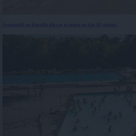
Avtomobil na Koroški ulici se je segrel na kar 85 stopinj