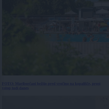
FOTO: Mariborčani bežijo pred vročino na kopališče, prost
vstop tudi danes