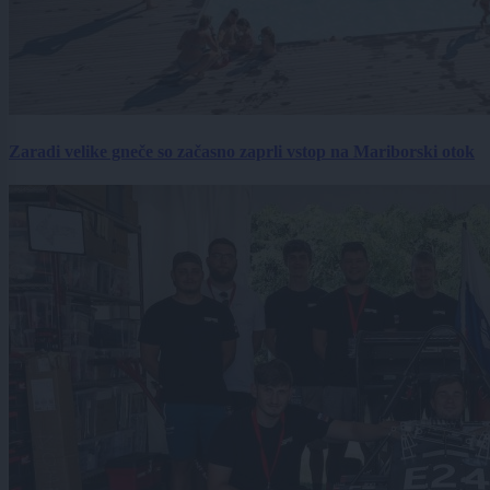
Zaradi velike gneče so začasno zaprli vstop na Mariborski otok