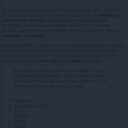
V popoldanskih urah je prišlo do umora pred trgovino v Vodicah.
Po poročanju
riportala.net
je okrog ene ure prišlo do
streljanja z
avtomatskim orožjem
, streli naj bi bili usodni za znanega
podjetnika, lastnika nakupovalnega središča, ki je v trenutku
streljanja sedel v svojem avtomobilu. Mesto so preplavili specialci,
napadalec je pobegnil
.
Portal
ŠibenikIN
pa poroča, da je do streljanja prišlo tudi na območju
Šibenika, v Njivicah je policija postavila blokado. Po poročanju
omenjenega portala naj bi v eni od tamkajšnjih pekarn prišlo do
trikratnega umora.
Umrla naj bi dva moška in ženska
.
Po neuradnih informacijah hrvaških medijev naj bi
zločine zagrešil isti storilec, ki je še vedno na begu.
Policija informacije, da sta streljanji povezani, še ne
more potrditi, saj je preiskava še v teku.
Streljanje
Avtomatsko orožje
Smrt
Hrvaška
Šibenik
Vodice