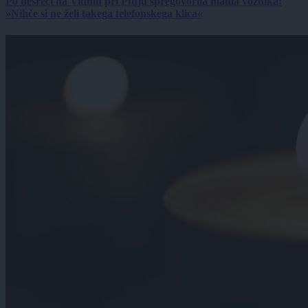
Po nesreči na Vidmu pri Ptuju spregovorila mama voznika:
»Nihče si ne želi takega telefonskega klica«