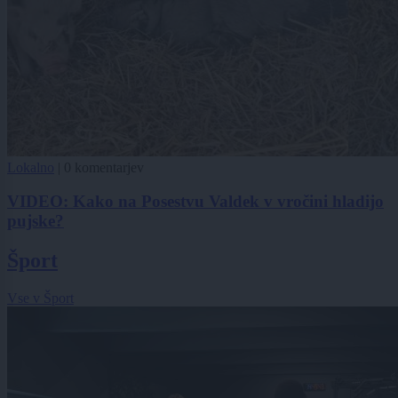
Lokalno
|
0 komentarjev
VIDEO: Kako na Posestvu Valdek v vročini hladijo
pujske?
Šport
Vse v Šport