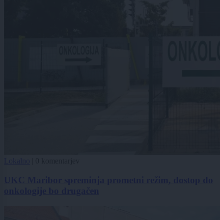
Lokalno
|
0 komentarjev
UKC Maribor spreminja prometni režim, dostop do
onkologije bo drugačen