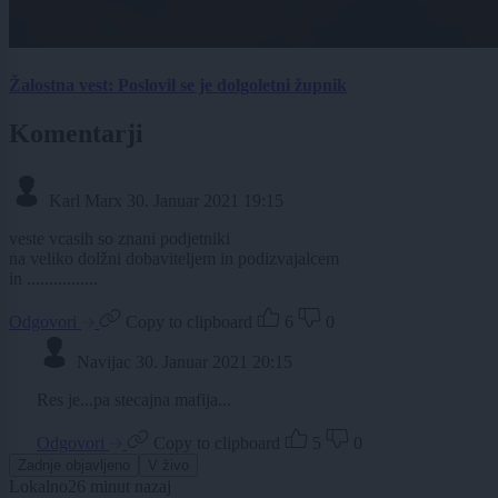
Žalostna vest: Poslovil se je dolgoletni župnik
Komentarji
Karl Marx
30. Januar 2021 19:15
veste vcasih so znani podjetniki
na veliko dolžni dobaviteljem in podizvajalcem
in ................
Odgovori
Copy to clipboard
6
0
Navijac
30. Januar 2021 20:15
Res je...pa stecajna mafija...
Odgovori
Copy to clipboard
5
0
Zadnje objavljeno
V živo
Lokalno
26 minut nazaj