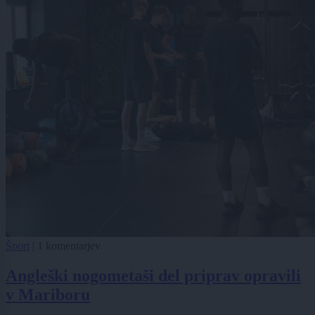
Šport
|
1 komentarjev
Angleški nogometaši del priprav opravili
v Mariboru