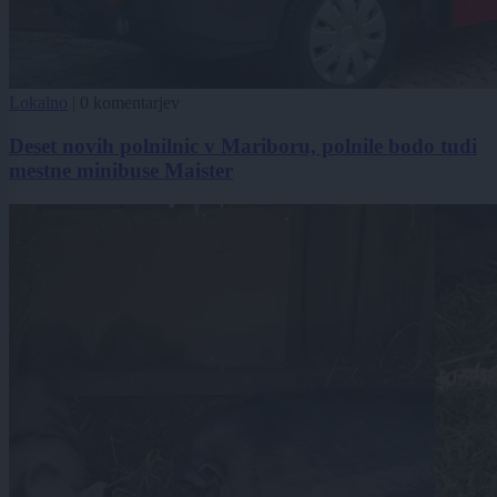
Lokalno
|
0 komentarjev
Deset novih polnilnic v Mariboru, polnile bodo tudi
mestne minibuse Maister