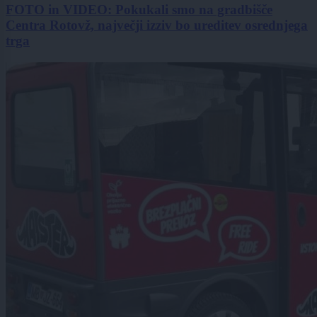
FOTO in VIDEO: Pokukali smo na gradbišče
Centra Rotovž, največji izziv bo ureditev osrednjega
trga