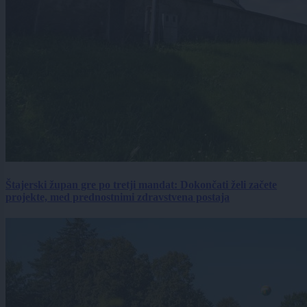
Štajerski župan gre po tretji mandat: Dokončati želi začete
projekte, med prednostnimi zdravstvena postaja