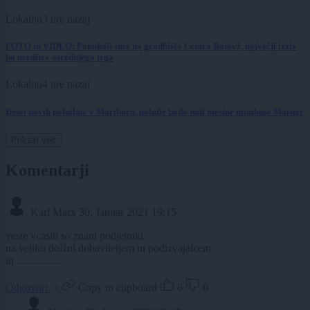
Lokalno
3 ure nazaj
FOTO in VIDEO: Pokukali smo na gradbišče Centra Rotovž, največji izziv
bo ureditev osrednjega trga
Lokalno
4 ure nazaj
Deset novih polnilnic v Mariboru, polnile bodo tudi mestne minibuse Maister
Prikaži več
Komentarji
Karl Marx
30. Januar 2021 19:15
veste vcasih so znani podjetniki
na veliko dolžni dobaviteljem in podizvajalcem
in ................
Odgovori
Copy to clipboard
6
0