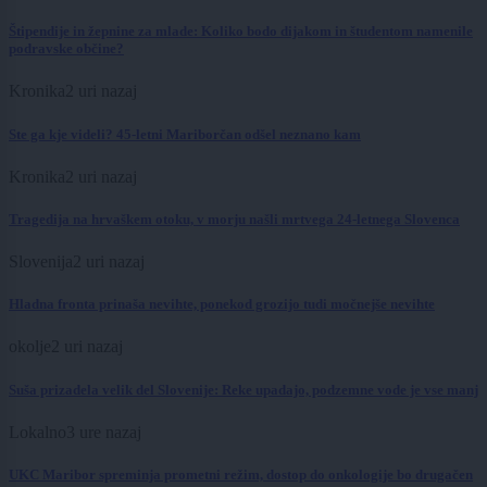
Štipendije in žepnine za mlade: Koliko bodo dijakom in študentom namenile
podravske občine?
Kronika
2 uri nazaj
Ste ga kje videli? 45-letni Mariborčan odšel neznano kam
Kronika
2 uri nazaj
Tragedija na hrvaškem otoku, v morju našli mrtvega 24-letnega Slovenca
Slovenija
2 uri nazaj
Hladna fronta prinaša nevihte, ponekod grozijo tudi močnejše nevihte
okolje
2 uri nazaj
Suša prizadela velik del Slovenije: Reke upadajo, podzemne vode je vse manj
Lokalno
3 ure nazaj
UKC Maribor spreminja prometni režim, dostop do onkologije bo drugačen