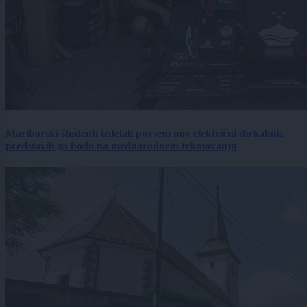
Mariborski študenti izdelali povsem nov električni dirkalnik,
predstavili ga bodo na mednarodnem tekmovanju