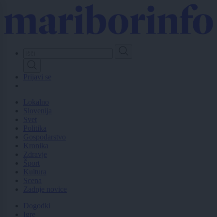
Skip
to
main
content
Prijavi se
Lokalno
Slovenija
Svet
Politika
Gospodarstvo
Kronika
Zdravje
Šport
Kultura
Scena
Zadnje novice
Dogodki
Igre