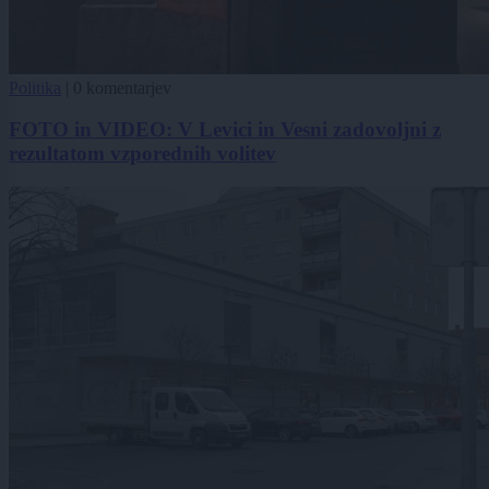
Politika
|
0 komentarjev
FOTO in VIDEO: V Levici in Vesni zadovoljni z
rezultatom vzporednih volitev