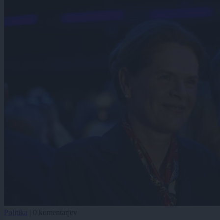
Politika
|
0 komentarjev