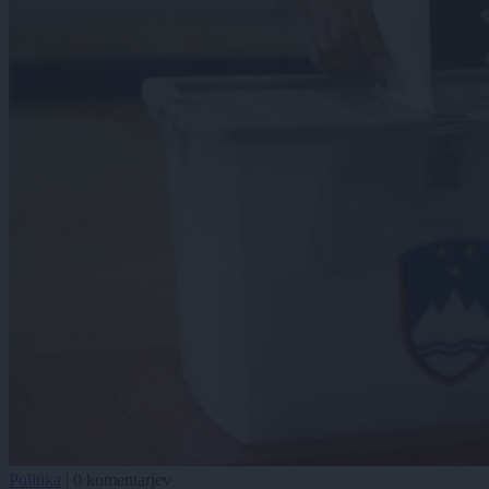
Politika
|
0 komentarjev