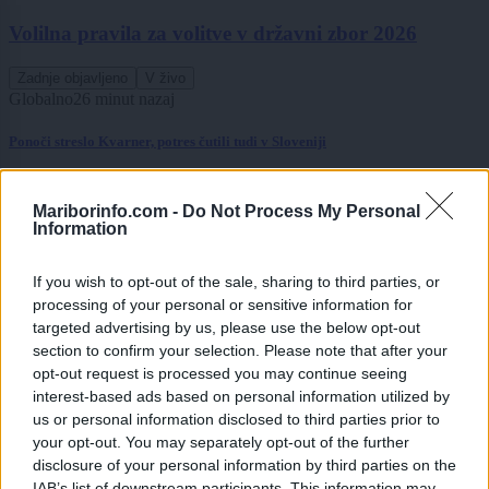
Volilna pravila za volitve v državni zbor 2026
Zadnje objavljeno
V živo
Globalno
26 minut nazaj
Ponoči streslo Kvarner, potres čutili tudi v Sloveniji
Lokalno
4 ure nazaj
Mariborinfo.com -
Do Not Process My Personal
Pred mariborsko občino nov parkirni režim, kaj se je spremenilo?
Information
Lokalno
4 ure nazaj
If you wish to opt-out of the sale, sharing to third parties, or
processing of your personal or sensitive information for
V Mariboru bodo na svoj račun znova prišli ljubitelji videoiger, vrača se
targeted advertising by us, please use the below opt-out
tudi cosplay tekmovanje
section to confirm your selection. Please note that after your
Lokalno
4 ure nazaj
opt-out request is processed you may continue seeing
interest-based ads based on personal information utilized by
Turizem na Štajerskem raste hitreje od slovenskega povprečja, med
us or personal information disclosed to third parties prior to
obiskovalci prevladujejo turisti iz tujine
your opt-out. You may separately opt-out of the further
disclosure of your personal information by third parties on the
Scena
8 ur nazaj
IAB’s list of downstream participants. This information may