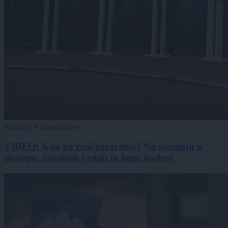
Politika
|
0 komentarjev
VIDEO: Kdo bo rešil zdravstvo? Na soočenju o
dostopu, čakalnih vrstah in begu kadrov