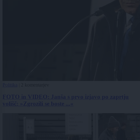
Politika
|
2 komentarjev
FOTO in VIDEO: Janša s prvo izjavo po zaprtju
volišč: »Zgrozili se boste ...«