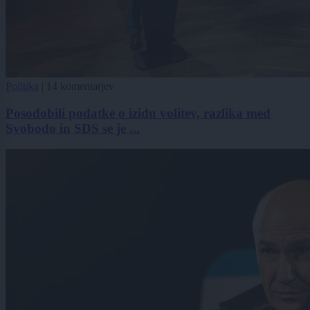
Politika
|
14 komentarjev
Posodobili podatke o izidu volitev, razlika med
Svobodo in SDS se je ...