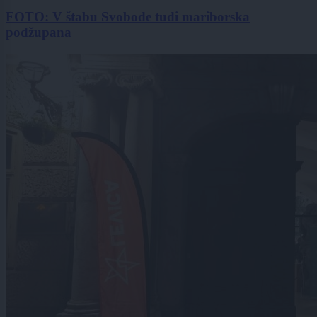
FOTO: V štabu Svobode tudi mariborska
podžupana