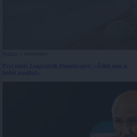
Politika
|
2 komentarjev
Prvi odziv Logarjevih Demokratov: »Želeli smo si
boljši rezultat«