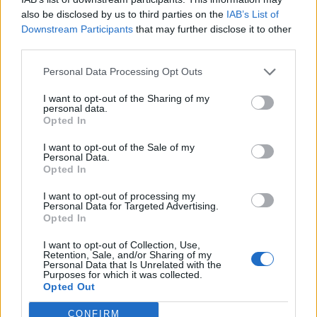
also be disclosed by us to third parties on the
IAB’s List of
Venera odpira novo poglavje, kdo bo imel največ razlogov za nasmeh?
Prijavi se na cajtng
Downstream Participants
that may further disclose it to other
third parties.
Scena
11 ur nazaj
Personal Data Processing Opt Outs
VIDEO: Se še spomnite Groznega Gašperja? Štajerska skupina preoblekla
skladbo iz risanke: »Biti drugačen ni nujno nekaj slabega«
I want to opt-out of the Sharing of my
personal data.
Scena
12 ur nazaj
Opted In
Maribor vabi na razgiban konec tedna z glasbeno nostalgijo, koncerti,
I want to opt-out of the Sale of my
zdravico in ustvarjalnim dogajanjem
Personal Data.
Opted In
Lokalno
12 ur nazaj
I want to opt-out of processing my
Personal Data for Targeted Advertising.
Mariborski študenti izdelali povsem nov električni dirkalnik, predstavili ga
Opted In
bodo na mednarodnem tekmovanju
I want to opt-out of Collection, Use,
Prikaži več
Retention, Sale, and/or Sharing of my
Personal Data that Is Unrelated with the
Želiš biti vedno na tekočem? Prijavi se na novice in dvakrat
Purposes for which it was collected.
tedensko v svoj email nabiralnik prejmi pregled svežih novic.
Opted Out
E-naslov
CONFIRM