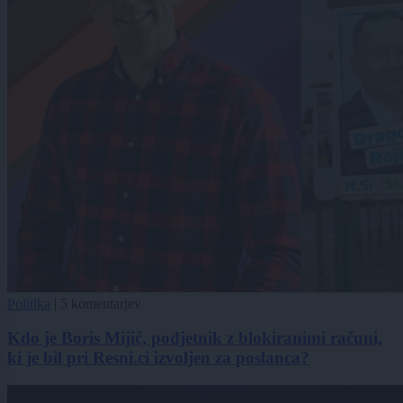
Politika
|
5 komentarjev
Kdo je Boris Mijič, podjetnik z blokiranimi računi,
ki je bil pri Resni.ci izvoljen za poslanca?