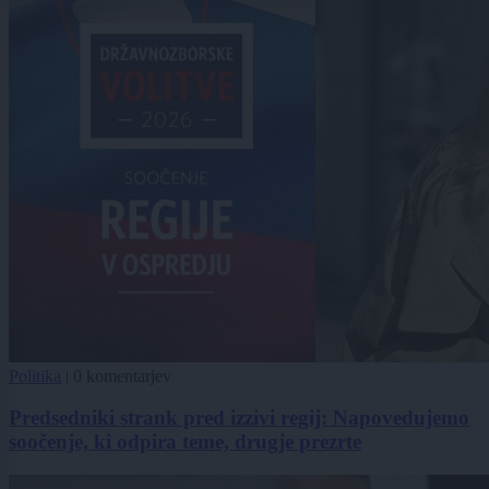
Politika
|
0 komentarjev
Predsedniki strank pred izzivi regij: Napovedujemo
soočenje, ki odpira teme, drugje prezrte