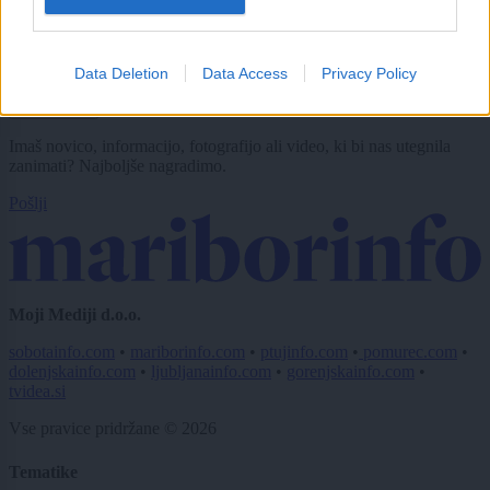
CAPTCHA
Nisem robot
Data Deletion
Data Access
Privacy Policy
Naročite se
Imaš novico, informacijo, fotografijo ali video, ki bi nas utegnila
zanimati? Najboljše nagradimo.
Pošlji
Moji Mediji d.o.o.
sobotainfo.com
•
mariborinfo.com
•
ptujinfo.com
•
pomurec.com
•
dolenjskainfo.com
•
ljubljanainfo.com
•
gorenjskainfo.com
•
tvidea.si
Vse pravice pridržane © 2026
Tematike