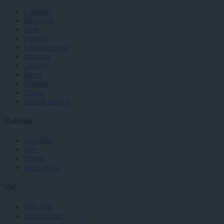
Lokalno
Slovenija
Svet
Politika
Gospodarstvo
Kronika
Zdravje
Šport
Kultura
Scena
Zadnje novice
Rubrike
Dogodki
Igre
Forum
Mali oglasi
Več
Kdo smo
Oglaševanje