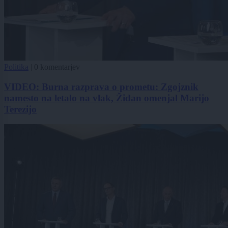
Politika
|
0 komentarjev
VIDEO: Burna razprava o prometu: Zgojznik
namesto na letalo na vlak, Židan omenjal Marijo
Terezijo