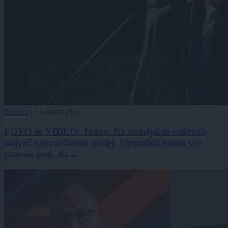
Politika
|
5 komentarjev
FOTO in VIDEO: Janša: Na nedeljskih volitvah
največ nepravilnosti doslej. Uporabili bomo vse
pravne poti, da ...