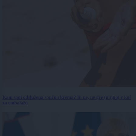
Kam sodi odslužena sončna krema? In ne, ne gre (nujno) v koš
za embalažo