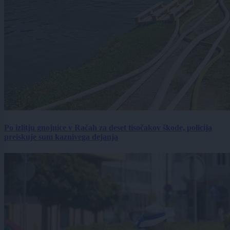
Po izlitju gnojnice v Račah za deset tisočakov škode, policija
preiskuje sum kaznivega dejanja