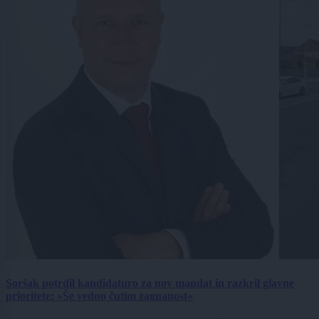
Soršak potrdil kandidaturo za nov mandat in razkril glavne
prioritete: »Še vedno čutim zagnanost«