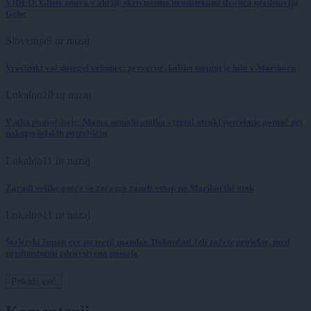
VIDEO: Gliste znova v akciji, skrivnostna in odštekana dvojica predstavlja
Gobe
Slovenija
9 ur nazaj
Vročinski val dosegel vrhunec: preverite, koliko stopinj je bilo v Mariboru
Lokalno
10 ur nazaj
Vsaka pomoč šteje: Mama samohranilka s tremi otroki potrebuje pomoč pri
nakupu šolskih potrebščin
Lokalno
11 ur nazaj
Zaradi velike gneče so začasno zaprli vstop na Mariborski otok
Lokalno
11 ur nazaj
Štajerski župan gre po tretji mandat: Dokončati želi začete projekte, med
prednostnimi zdravstvena postaja
Prikaži več