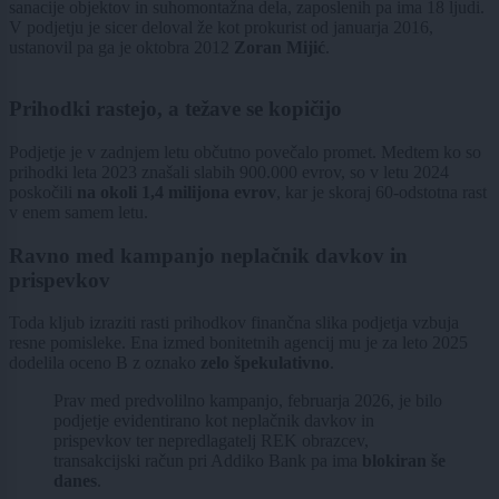
sanacije objektov in suhomontažna dela, zaposlenih pa ima 18 ljudi.
V podjetju je sicer deloval že kot prokurist od januarja 2016,
ustanovil pa ga je oktobra 2012
Zoran Mijić
.
Prihodki rastejo, a težave se kopičijo
Podjetje je v zadnjem letu občutno povečalo promet. Medtem ko so
prihodki leta 2023 znašali slabih 900.000 evrov, so v letu 2024
poskočili
na okoli 1,4 milijona evrov
, kar je skoraj 60-odstotna rast
v enem samem letu.
Ravno med kampanjo neplačnik davkov in
prispevkov
Toda kljub izraziti rasti prihodkov finančna slika podjetja vzbuja
resne pomisleke. Ena izmed bonitetnih agencij mu je za leto 2025
dodelila oceno B z oznako
zelo špekulativno
.
Prav med predvolilno kampanjo, februarja 2026, je bilo
podjetje evidentirano kot neplačnik davkov in
prispevkov ter nepredlagatelj REK obrazcev,
transakcijski račun pri Addiko Bank pa ima
blokiran še
danes
.