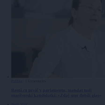
Politika
|
1 komentarjev
Resni.ca prvič v parlamentu, mandat tudi
mariborski kandidatki: »Zdaj smo dobili glas«
Boris Mijič