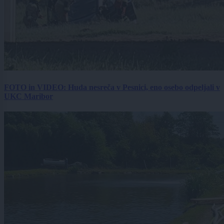
FOTO in VIDEO: Huda nesreča v Pesnici, eno osebo odpeljali v
UKC Maribor