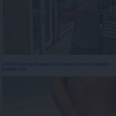
VIDEO: Kavarna Platana na Goričkem pozornost pritegnila s
kratkimi videi