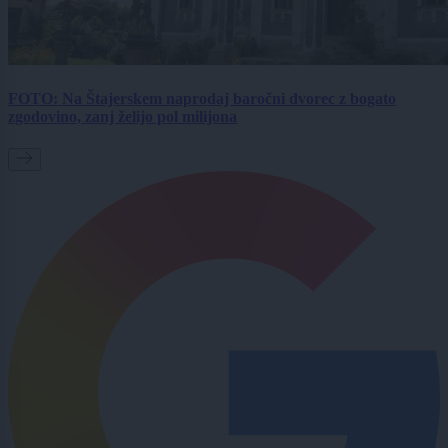
FOTO: Na Štajerskem naprodaj baročni dvorec z bogato
zgodovino, zanj želijo pol milijona