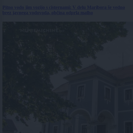
Pitno vodo jim vozijo s cisternami: V delu Maribora še vedno
brez javnega vodovoda, občina odprla malho