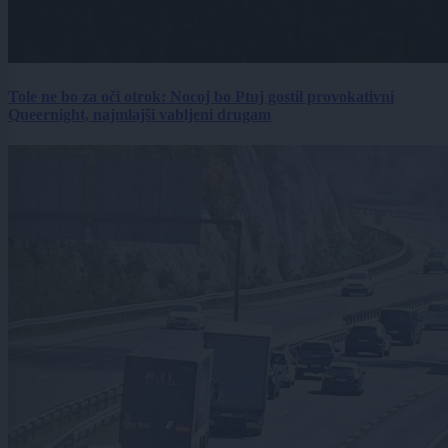
Tole ne bo za oči otrok: Nocoj bo Ptuj gostil provokativni
Queernight, najmlajši vabljeni drugam