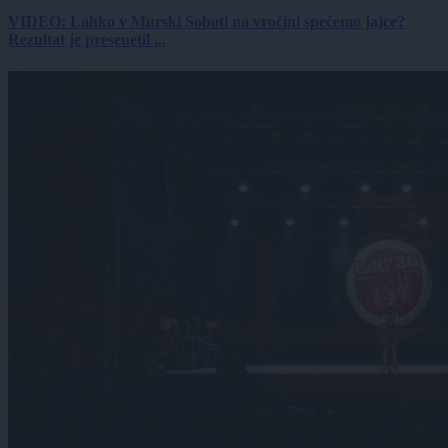
VIDEO: Lahko v Murski Soboti na vročini spečemo jajce?
Rezultat je presenetil ...