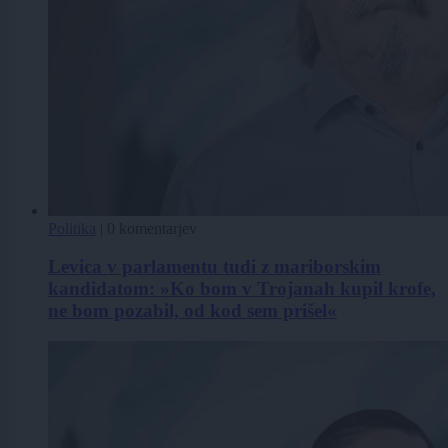
Politika
|
0 komentarjev
Levica v parlamentu tudi z mariborskim
kandidatom: »Ko bom v Trojanah kupil krofe,
ne bom pozabil, od kod sem prišel«