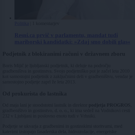
Politika
|
1 komentarjev
Resni.ca prvič v parlamentu, mandat tudi
mariborski kandidatki: »Zdaj smo dobili glas«
Podjetnik z blokiranimi računi v državnem zboru
Boris Mijič je ljubljanski podjetnik, ki deluje na področju
gradbeništva in gostinstva. Svojo podjetniško pot je začel leta 2010
kot samostojni podjetnik z zaključnimi deli v gradbeništvu, vendar je
samostojno podjetje zaprl že leta 2013.
Od prokurista do lastnika
Od maja lani je stoodstotni lastnik in direktor
podjetja PROGROS
,
gradbeništvo in gostinstvo, d. o. o., ki ima sedež na Vodnikovi cesti
232 v Ljubljani in poslovno enoto tudi v Vrhniki.
Podjetje se ukvarja z gradbenimi in gostinskimi storitvami, med
katerimi izstopajo fasaderska dela, hidroizolacije, energetske