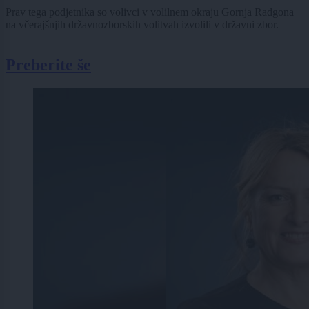
Prav tega podjetnika so volivci v volilnem okraju Gornja Radgona
na včerajšnjih državnozborskih volitvah izvolili v državni zbor.
Preberite še