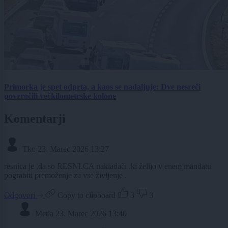
Primorka je spet odprta, a kaos se nadaljuje: Dve nesreči
povzročili večkilometrske kolone
Komentarji
Tko
23. Marec 2026 13:27
resnica je ,da so RESNI.CA nakladači ,ki želijo v enem mandatu
pograbiti premoženje za vse življenje .
Odgovori
Copy to clipboard
3
3
Metla
23. Marec 2026 13:40