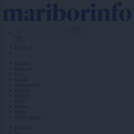
Skip
to
main
content
Prijavi se
Lokalno
Slovenija
Svet
Politika
Gospodarstvo
Kronika
Zdravje
Šport
Kultura
Scena
Zadnje novice
Dogodki
Igre