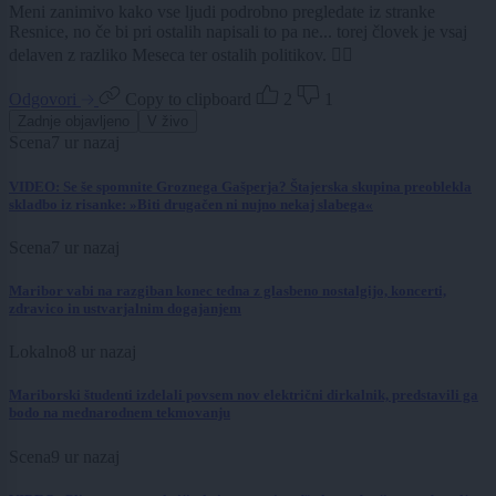
Meni zanimivo kako vse ljudi podrobno pregledate iz stranke
Resnice, no če bi pri ostalih napisali to pa ne... torej človek je vsaj
delaven z razliko Meseca ter ostalih politikov. 🤷‍♂️
Odgovori
Copy to clipboard
2
1
Zadnje objavljeno
V živo
Scena
7 ur nazaj
VIDEO: Se še spomnite Groznega Gašperja? Štajerska skupina preoblekla
skladbo iz risanke: »Biti drugačen ni nujno nekaj slabega«
Scena
7 ur nazaj
Maribor vabi na razgiban konec tedna z glasbeno nostalgijo, koncerti,
zdravico in ustvarjalnim dogajanjem
Lokalno
8 ur nazaj
Mariborski študenti izdelali povsem nov električni dirkalnik, predstavili ga
bodo na mednarodnem tekmovanju
Scena
9 ur nazaj