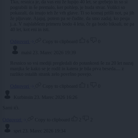
Tko, resnica je, da vas eni že lupijo 40 let, se grebejo in so si
pograbili in še premalo, ker pohlep, je huda stvar. Volilci so
pokazali, da imajo teh že vrh glave. Ti so komaj prišli not, pa jih
že pljuvate. Ajajaj, potem pa se čudite, da smo zadaj, ko pesja
j..a. V najslabšem primeru bodo 4 leta, če ga bodo biksali, ne pa
40 let, kot eni in isti.
Odgovori
Copy to clipboard
6
0
maisi
23. Marec 2026 19:39
Resnico so vsi mediji pregledali do potankosti še za 20 let nazaj
manjka še kako se je rodil in katera je bila prva beseda.... z
razliko ostalih strank zelo površno povejo.
Odgovori
Copy to clipboard
1
0
Kurbinsin
23. Marec 2026 16:26
Sami ići.
Odgovori
Copy to clipboard
2
2
spet
23. Marec 2026 19:34