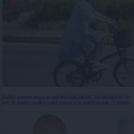
Koliko pomeni senca na mariborskih ulicah? Na isti lokaciji več
kot 20 stopinj razlike, sedež kolesa se je segrel na kar 70 stopinj