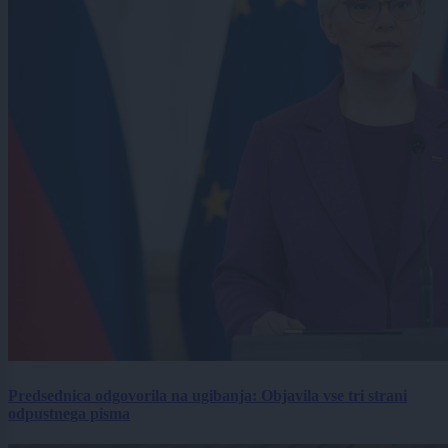
Predsednica odgovorila na ugibanja: Objavila vse tri strani
odpustnega pisma