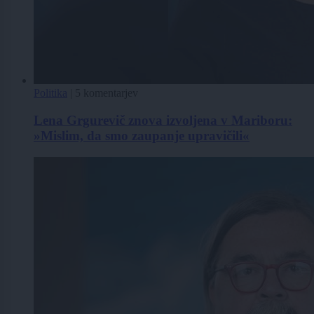
Politika
|
5 komentarjev
Lena Grgurevič znova izvoljena v Mariboru:
»Mislim, da smo zaupanje upravičili«