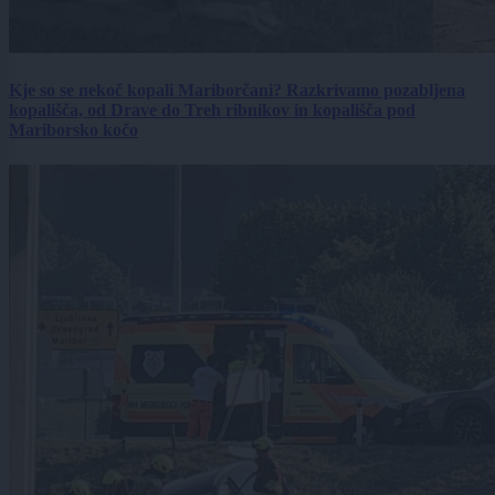
Kje so se nekoč kopali Mariborčani? Razkrivamo pozabljena
kopališča, od Drave do Treh ribnikov in kopališča pod
Mariborsko kočo