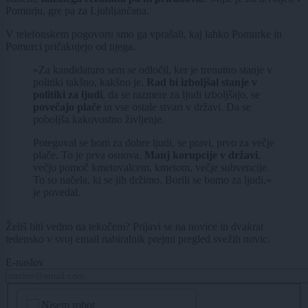
Pomurju, gre pa za Ljubljančana.
V telefonskem pogovoru smo ga vprašali, kaj lahko Pomurke in
Pomurci pričakujejo od njega.
»Za kandidaturo sem se odločil, ker je trenutno stanje v
politiki takšno, kakšno je.
Rad bi izboljšal stanje v
politiki za ljudi
, da se razmere za ljudi izboljšajo, se
povečajo plače
in vse ostale stvari v državi. Da se
poboljša kakovostno življenje.
Potegoval se bom za dobre ljudi, se pravi, prvo za večje
plače. To je prva osnova.
Manj korupcije v državi
,
večjo pomoč kmetovalcem, kmetom, večje subvencije.
To so načela, ki se jih držimo. Borili se bomo za ljudi,«
je povedal.
Želiš biti vedno na tekočem? Prijavi se na novice in dvakrat
tedensko v svoj email nabiralnik prejmi pregled svežih novic.
E-naslov
CAPTCHA
Nisem robot