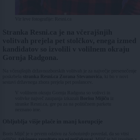
Vir leve fotografije: Resni.ca
Stranka Resni.ca je na včerajšnjih
volitvah prejela pet stolčkov, enega izmed
kandidatov so izvolili v volilnem okraju
Gornja Radgona.
Na včerajšnjih državnozborskih volitvah je za največje presenečenje
poskrbela
stranka Resni.ca Zorana Stevanovića
, ki bo v novi
sestavi državnega zbora prejela pet poslancev.
V volilnem okraju Gornja Radgona so volivci in
volivke največ zaupanja izkazali
Borisu Mijiču
iz
stranke Resni.ca, gre pa za na političnem parketu
neznano ime.
Obljublja višje plače in manj korupcije
Boris Mijič je v prvem odzivu za
Sobotainfo
povedal, da so vtisi
odlični,
takšnega rezultata pa ni pričakova
l. Mijič je bil izvoljen v