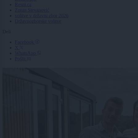
Resni.ca
Zoran Stevanović
volitve v državni zbor 2026
Državnozborske volitve
Deli
Facebook
X
WhatsApp
Pošlji