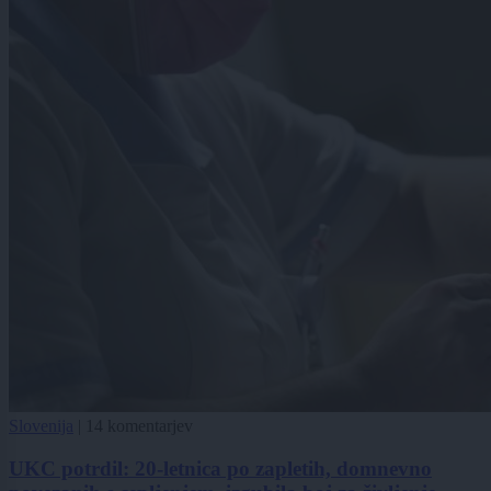
Slovenija
|
14 komentarjev
UKC potrdil: 20-letnica po zapletih, domnevno