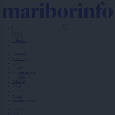
Skip
to
main
content
Prijavi se
Lokalno
Slovenija
Svet
Politika
Gospodarstvo
Kronika
Zdravje
Šport
Kultura
Scena
Zadnje novice
Dogodki
Igre