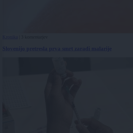
Kronika
|
3 komentarjev
Slovenijo pretresla prva smrt zaradi malarije