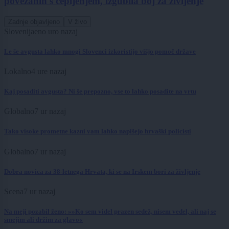
povezanih s cepljenjem, izgubila boj za življenje
Zadnje objavljeno
V živo
Slovenija
eno uro nazaj
Le še avgusta lahko mnogi Slovenci izkoristijo višjo pomoč države
Lokalno
4 ure nazaj
Kaj posaditi avgusta? Ni še prepozno, vse to lahko posadite na vrtu
Globalno
7 ur nazaj
Tako visoke prometne kazni vam lahko napišejo hrvaški policisti
Globalno
7 ur nazaj
Dobra novica za 38-letnega Hrvata, ki se na Irskem bori za življenje
Scena
7 ur nazaj
Na meji pozabil ženo: »»Ko sem videl prazen sedež, nisem vedel, ali naj se
smejim ali držim za glavo«