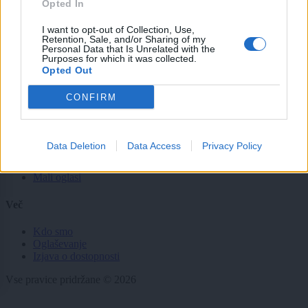
Opted In
Gospodarstvo
Kronika
I want to opt-out of Collection, Use,
Zdravje
Retention, Sale, and/or Sharing of my
Šport
Personal Data that Is Unrelated with the
Purposes for which it was collected.
Kultura
Opted Out
Scena
Zadnje novice
CONFIRM
Rubrike
Dogodki
Data Deletion
Data Access
Privacy Policy
Igre
Forum
Mali oglasi
Več
Kdo smo
Oglaševanje
Izjava o dostopnosti
Vse pravice pridržane © 2026