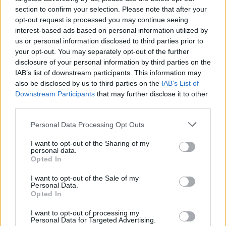
section to confirm your selection. Please note that after your
Naročite se
opt-out request is processed you may continue seeing
Imaš novico, informacijo, fotografijo ali video, ki bi nas utegnila
interest-based ads based on personal information utilized by
zanimati? Najboljše nagradimo.
us or personal information disclosed to third parties prior to
your opt-out. You may separately opt-out of the further
Pošlji
disclosure of your personal information by third parties on the
IAB’s list of downstream participants. This information may
also be disclosed by us to third parties on the
IAB’s List of
Prijavi se na cajtng
Downstream Participants
that may further disclose it to other
third parties.
Moji Mediji d.o.o.
sobotainfo.com
•
mariborinfo.com
•
ptujinfo.com
•
pomurec.com
•
Personal Data Processing Opt Outs
dolenjskainfo.com
•
ljubljanainfo.com
•
gorenjskainfo.com
•
tvidea.si
I want to opt-out of the Sharing of my
personal data.
Vse pravice pridržane © 2026
Opted In
I want to opt-out of the Sale of my
Tematike
Personal Data.
Opted In
Lokalno
Slovenija
I want to opt-out of processing my
Svet
Personal Data for Targeted Advertising.
Politika