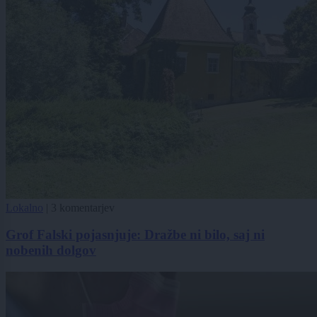
Lokalno
|
3 komentarjev
Grof Falski pojasnjuje: Dražbe ni bilo, saj ni
nobenih dolgov