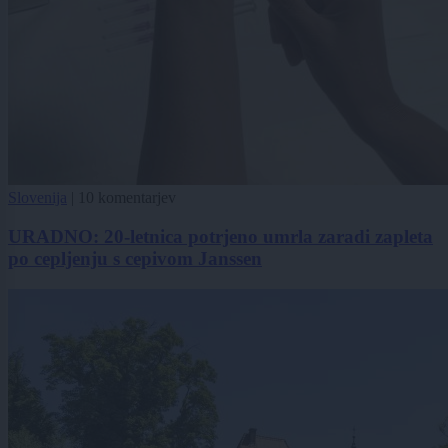
Slovenija
|
10 komentarjev
URADNO: 20-letnica potrjeno umrla zaradi zapleta
po cepljenju s cepivom Janssen