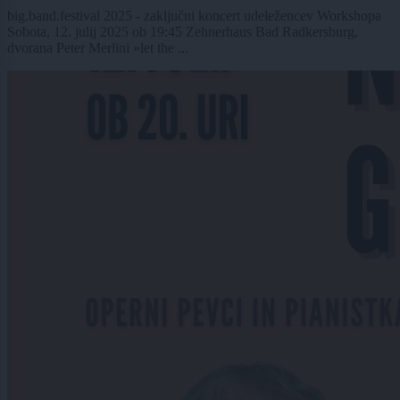
big.band.festival 2025 - zaključni koncert udeležencev Workshopa
Sobota, 12. julij 2025 ob 19:45 Zehnerhaus Bad Radkersburg,
dvorana Peter Merlini »let the ...