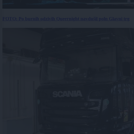
FOTO: Po burnih odzivih Queernight navdušil poln Glavni trg