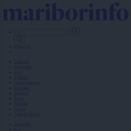
Skip
to
main
content
Prijavi se
Lokalno
Slovenija
Svet
Politika
Gospodarstvo
Kronika
Zdravje
Šport
Kultura
Scena
Zadnje novice
Dogodki
Igre