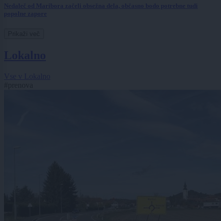
Nedaleč od Maribora začeli obsežna dela, občasno bodo potrebne tudi
popolne zapore
Prikaži več
Lokalno
Vse v Lokalno
#prenova