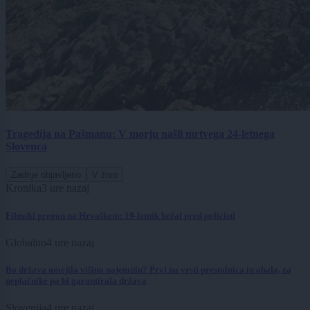
Tragedija na Pašmanu: V morju našli mrtvega 24-letnega
Slovenca
Zadnje objavljeno
V živo
Kronika
3 ure nazaj
Filmski pregon na Hrvaškem: 19-letnik bežal pred policisti
Globalno
4 ure nazaj
Bo država omejila višino najemnin? Prvi na vrsti prestolnica in obala, za
neplačnike pa bi garantirala država
Slovenija
4 ure nazaj