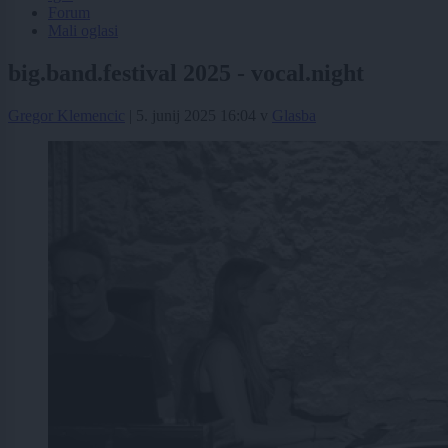
Forum
Mali oglasi
big.band.festival 2025 - vocal.night
Gregor Klemencic
|
5. junij 2025 16:04
v
Glasba