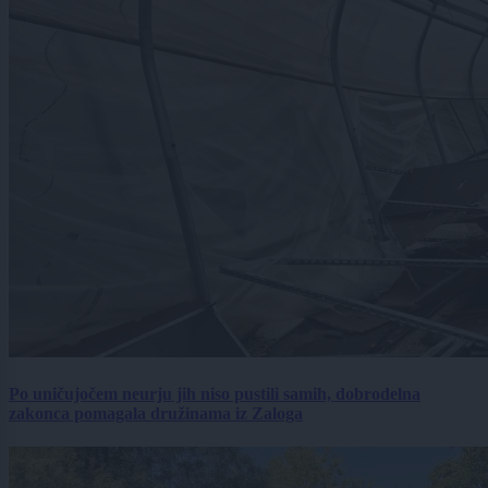
Po uničujočem neurju jih niso pustili samih, dobrodelna
zakonca pomagala družinama iz Zaloga