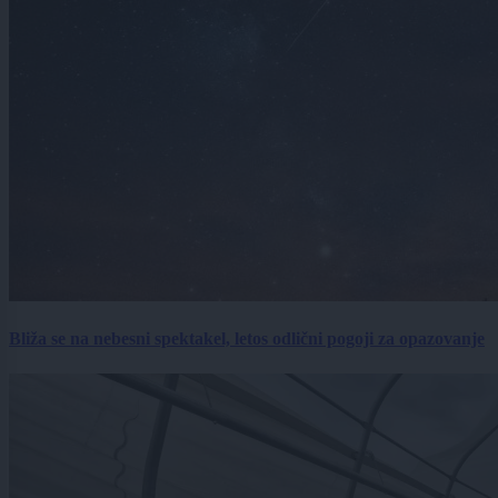
Bliža se na nebesni spektakel, letos odlični pogoji za opazovanje