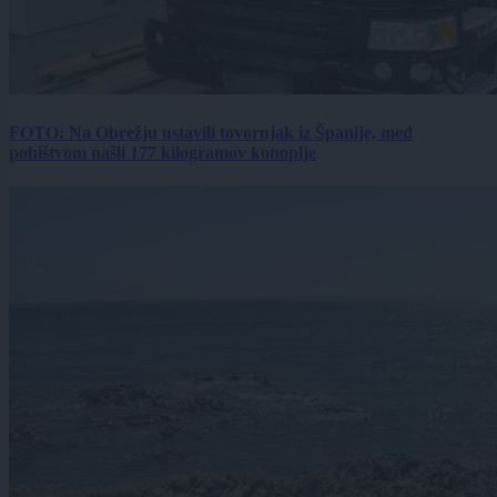
FOTO: Na Obrežju ustavili tovornjak iz Španije, med
pohištvom našli 177 kilogramov konoplje