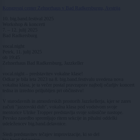
Kongresni center Zehnerhaus v Bad Radkersburgu, Avstrija
10. big.band.festival 2025
Workshop & koncerti
7. – 12. julij 2025
Bad Radkersburg
vocal.night
Petek, 11. julij 2025
ob 19:45
Zehnerhaus Bad Radkersburg, Jazzkeller
vocal.night – predstavitev vokalne klase!
Odkar je bila leta 2023 na 8. big.band.festivalu uvedena nova
vokalna klasa, je ta večer postal pravzaprav najbolj očarljiv koncert
tedna in izredno priljubljen pri občinstvu!
V starodavnih in atmosferskih prostorih Jazzkellerja, kjer se zares
začuti "jazzovski duh", vokalna klasa pod vodstvom svoje
mentorice Ulrike Tropper predstavlja svoje solistične nastope.
Pevsko zasedbo spremljajo ritem sekcije in pihalni oddelki
udeležencev big.band.delavnice.
Sledi predstavitev tečajev improvizacije, ki so del
big.band.delavnice.