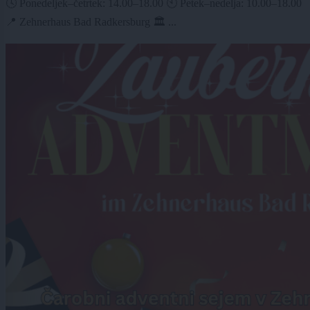
🕓 Ponedeljek–četrtek: 14.00–18.00 🕙 Petek–nedelja: 10.00–18.00
📍 Zehnerhaus Bad Radkersburg 🏛️ ...