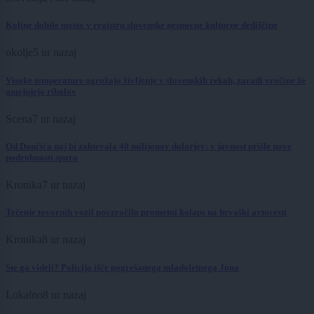
Koline dobile mesto v registru slovenske nesnovne kulturne dediščine
okolje
5 ur nazaj
Visoke temperature ogrožajo življenje v slovenskih rekah, zaradi vročine že
omejujejo ribolov
Scena
7 ur nazaj
Od Dončića naj bi zahtevala 40 milijonov dolarjev: v javnost prišle nove
podrobnosti spora
Kronika
7 ur nazaj
Trčenje tovornih vozil povzročilo prometni kolaps na hrvaški avtocesti
Kronika
8 ur nazaj
Ste ga videli? Policija išče pogrešanega mladoletnega Jona
Lokalno
8 ur nazaj