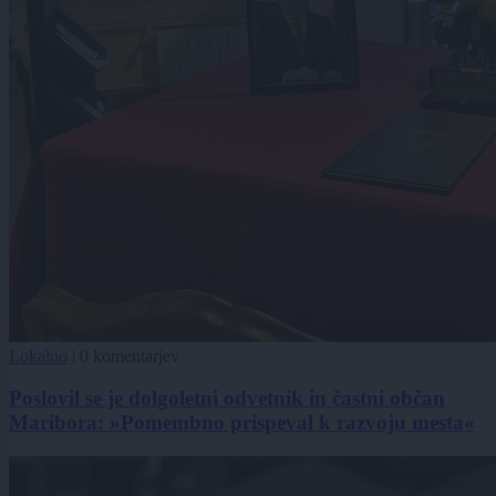
Lokalno
|
0 komentarjev
Poslovil se je dolgoletni odvetnik in častni občan
Maribora: »Pomembno prispeval k razvoju mesta«