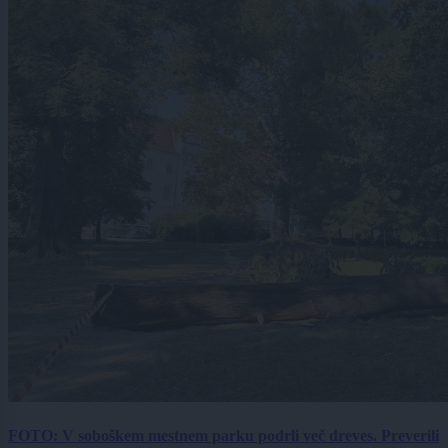
FOTO: V soboškem mestnem parku podrli več dreves. Preverili