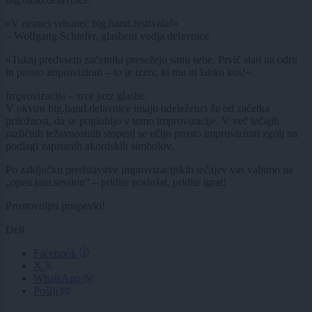
»V resnici vrhunec big.band.festivala!«
– Wolfgang Schiefer, glasbeni vodja delavnice
»Tukaj predvsem začetniki presežejo sami sebe. Prvič stati na odru
in prosto improvizirati – to je izziv, ki mu ni lahko kos!«
Improvizacija – srce jazz glasbe.
V okviru big.band.delavnice imajo udeleženci že od začetka
priložnost, da se poglobijo v temo improvizacije. V več tečajih
različnih težavnostnih stopenj se učijo prosto improvizirati zgolj na
podlagi zapisanih akordskih simbolov.
Po zaključku predstavitve improvizacijskih tečajev vas vabimo na
„open.jam.session“ – pridite poslušat, pridite igrat!
Prostovoljni prispevki!
Deli
Facebook
X
WhatsApp
Pošlji