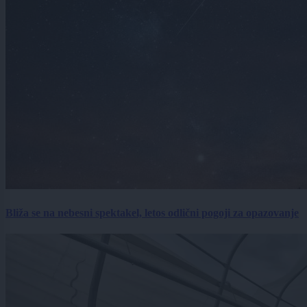
Bliža se na nebesni spektakel, letos odlični pogoji za opazovanje