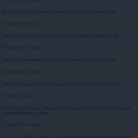
Le še avgusta lahko mnogi Slovenci izkoristijo višjo pomoč države
Lokalno
8 ur nazaj
Kaj posaditi avgusta? Ni še prepozno, vse to lahko posadite na vrtu
Globalno
10 ur nazaj
Tako visoke prometne kazni vam lahko napišejo hrvaški policisti
Globalno
10 ur nazaj
Dobra novica za 38-letnega Hrvata, ki se na Irskem bori za življenje
Scena
10 ur nazaj
Na meji pozabil ženo: »»Ko sem videl prazen sedež, nisem vedel, ali naj se
smejim ali držim za glavo«
Lokalno
12 ur nazaj
FOTO in VIDEO: Na zdravje! V Mariboru postavljali rekord za najdaljšo