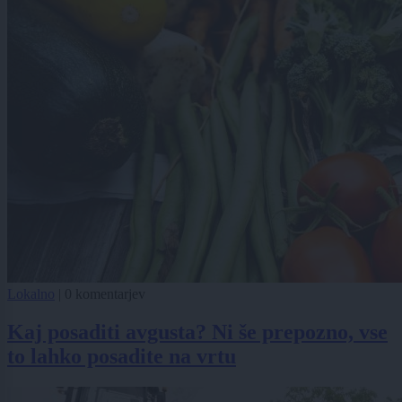
Lokalno
|
0 komentarjev
Kaj posaditi avgusta? Ni še prepozno, vse
to lahko posadite na vrtu