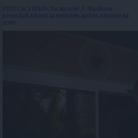
FOTO in VIDEO: Na zdravje! V Mariboru
postavljali rekord za najdaljšo špricer zdravico na
svetu