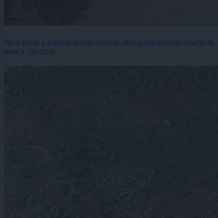
Ne le Bled: Le nekaj minut stran se skriva eno najbolj očarljivih
mest v Sloveniji