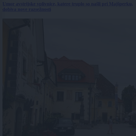
Umor avstrijske vplivnice, katere truplo so našli pri Majšperku,
dobiva nove razsežnosti