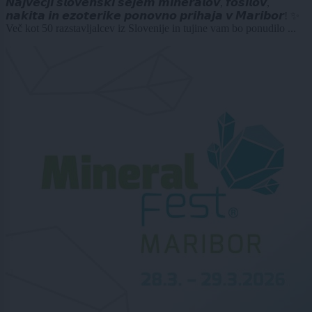
𝙉𝙖𝙟𝙫𝙚𝙘̌𝙟𝙞 𝙨𝙡𝙤𝙫𝙚𝙣𝙨𝙠𝙞 𝙨𝙚𝙟𝙚𝙢 𝙢𝙞𝙣𝙚𝙧𝙖𝙡𝙤𝙫, 𝙛𝙤𝙨𝙞𝙡𝙤𝙫,
𝙣𝙖𝙠𝙞𝙩𝙖 𝙞𝙣 𝙚𝙯𝙤𝙩𝙚𝙧𝙞𝙠𝙚 𝙥𝙤𝙣𝙤𝙫𝙣𝙤 𝙥𝙧𝙞𝙝𝙖𝙟𝙖 𝙫 𝙈𝙖𝙧𝙞𝙗𝙤𝙧! ✨
Več kot 50 razstavljalcev iz Slovenije in tujine vam bo ponudilo ...