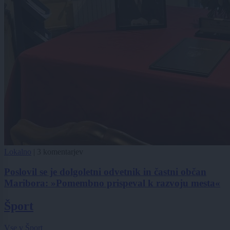
Lokalno
|
3 komentarjev
Poslovil se je dolgoletni odvetnik in častni občan
Maribora: »Pomembno prispeval k razvoju mesta«
Šport
Vse v Šport