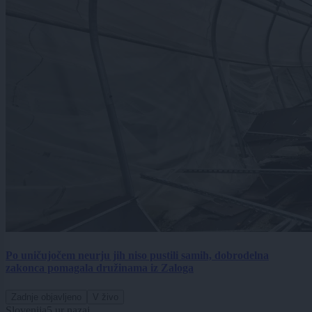
Po uničujočem neurju jih niso pustili samih, dobrodelna
zakonca pomagala družinama iz Zaloga
Zadnje objavljeno
V živo
Slovenija
5 ur nazaj