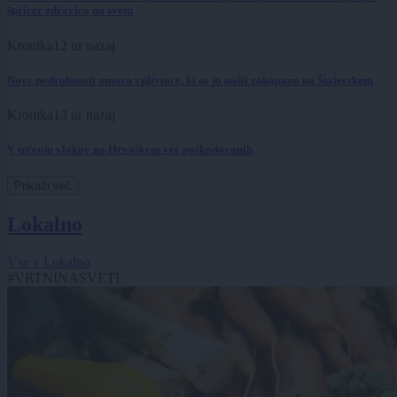
špricer zdravico na svetu
Kronika
12 ur nazaj
Nove podrobnosti umora vplivnice, ki so jo našli zakopano na Štajerskem
Kronika
13 ur nazaj
V trčenju vlakov na Hrvaškem več poškodovanih
Prikaži več
Lokalno
Vse v Lokalno
#VRTNINASVETI