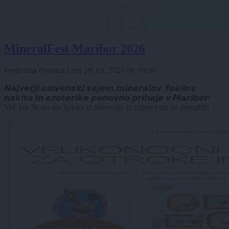
MineralFest Maribor 2026
Festivalna dvorana Lent
29. 03. 2026
ob
09:00
𝙉𝙖𝙟𝙫𝙚𝙘̌𝙟𝙞 𝙨𝙡𝙤𝙫𝙚𝙣𝙨𝙠𝙞 𝙨𝙚𝙟𝙚𝙢 𝙢𝙞𝙣𝙚𝙧𝙖𝙡𝙤𝙫, 𝙛𝙤𝙨𝙞𝙡𝙤𝙫,
𝙣𝙖𝙠𝙞𝙩𝙖 𝙞𝙣 𝙚𝙯𝙤𝙩𝙚𝙧𝙞𝙠𝙚 𝙥𝙤𝙣𝙤𝙫𝙣𝙤 𝙥𝙧𝙞𝙝𝙖𝙟𝙖 𝙫 𝙈𝙖𝙧𝙞𝙗𝙤𝙧! ✨
Več kot 50 razstavljalcev iz Slovenije in tujine vam bo ponudilo ...