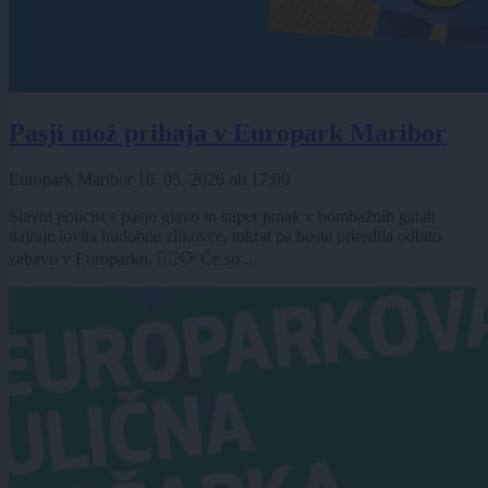
Pasji mož prihaja v Europark Maribor
Europark Maribor
18. 05. 2026
ob
17:00
Slavni policist s pasjo glavo in super junak v bombažnih gatah
najraje lovita hudobne zlikovce, tokrat pa bosta priredila odbito
zabavo v Europarku. 👮‍♀️🐶 Če so ...