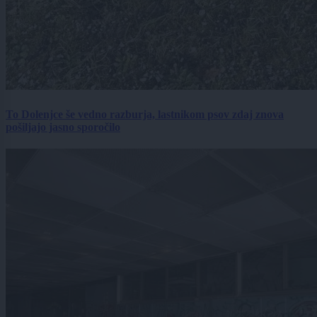
To Dolenjce še vedno razburja, lastnikom psov zdaj znova
pošiljajo jasno sporočilo