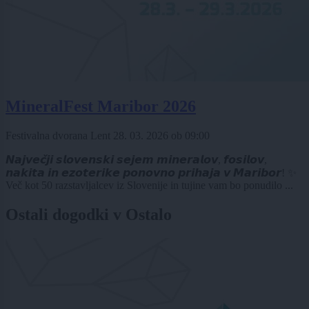
MineralFest Maribor 2026
Festivalna dvorana Lent
28. 03. 2026
ob
09:00
𝙉𝙖𝙟𝙫𝙚𝙘̌𝙟𝙞 𝙨𝙡𝙤𝙫𝙚𝙣𝙨𝙠𝙞 𝙨𝙚𝙟𝙚𝙢 𝙢𝙞𝙣𝙚𝙧𝙖𝙡𝙤𝙫, 𝙛𝙤𝙨𝙞𝙡𝙤𝙫,
𝙣𝙖𝙠𝙞𝙩𝙖 𝙞𝙣 𝙚𝙯𝙤𝙩𝙚𝙧𝙞𝙠𝙚 𝙥𝙤𝙣𝙤𝙫𝙣𝙤 𝙥𝙧𝙞𝙝𝙖𝙟𝙖 𝙫 𝙈𝙖𝙧𝙞𝙗𝙤𝙧! ✨
Več kot 50 razstavljalcev iz Slovenije in tujine vam bo ponudilo ...
Ostali dogodki v Ostalo