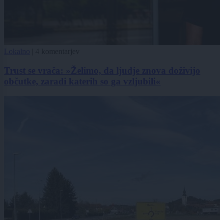
Lokalno
|
4 komentarjev
Trust se vrača: »Želimo, da ljudje znova doživijo
občutke, zaradi katerih so ga vzljubili«