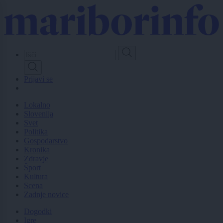
Skip
to
main
content
Prijavi se
Lokalno
Slovenija
Svet
Politika
Gospodarstvo
Kronika
Zdravje
Šport
Kultura
Scena
Zadnje novice
Dogodki
Igre