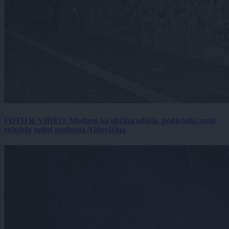
FOTO in VIDEO: Medtem ko občina odlaša, podjetniki sami
rešujejo ugled podhoda Ajdovščina