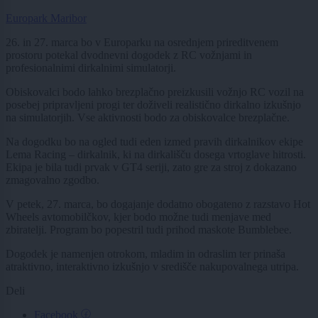
Europark Maribor
26. in 27. marca bo v Europarku na osrednjem prireditvenem
prostoru potekal dvodnevni dogodek z RC vožnjami in
profesionalnimi dirkalnimi simulatorji.
Obiskovalci bodo lahko brezplačno preizkusili vožnjo RC vozil na
posebej pripravljeni progi ter doživeli realistično dirkalno izkušnjo
na simulatorjih. Vse aktivnosti bodo za obiskovalce brezplačne.
Na dogodku bo na ogled tudi eden izmed pravih dirkalnikov ekipe
Lema Racing – dirkalnik, ki na dirkališču dosega vrtoglave hitrosti.
Ekipa je bila tudi prvak v GT4 seriji, zato gre za stroj z dokazano
zmagovalno zgodbo.
V petek, 27. marca, bo dogajanje dodatno obogateno z razstavo Hot
Wheels avtomobilčkov, kjer bodo možne tudi menjave med
zbiratelji. Program bo popestril tudi prihod maskote Bumblebee.
Dogodek je namenjen otrokom, mladim in odraslim ter prinaša
atraktivno, interaktivno izkušnjo v središče nakupovalnega utripa.
Deli
Facebook