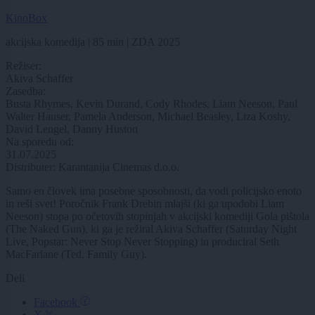
KinoBox
akcijska komedija | 85 min | ZDA 2025
Režiser:
Akiva Schaffer
Zasedba:
Busta Rhymes, Kevin Durand, Cody Rhodes, Liam Neeson, Paul
Walter Hauser, Pamela Anderson, Michael Beasley, Liza Koshy,
David Lengel, Danny Huston
Na sporedu od:
31.07.2025
Distributer: Karantanija Cinemas d.o.o.
Samo en človek ima posebne sposobnosti, da vodi policijsko enoto
in reši svet! Poročnik Frank Drebin mlajši (ki ga upodobi Liam
Neeson) stopa po očetovih stopinjah v akcijski komediji Gola pištola
(The Naked Gun), ki ga je režiral Akiva Schaffer (Saturday Night
Live, Popstar: Never Stop Never Stopping) in produciral Seth
MacFarlane (Ted, Family Guy).
Deli
Facebook
X