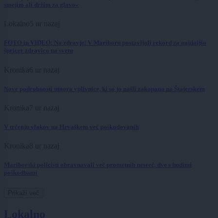
smejim ali držim za glavo«
Lokalno
5 ur nazaj
FOTO in VIDEO: Na zdravje! V Mariboru postavljali rekord za najdaljšo
špricer zdravico na svetu
Kronika
6 ur nazaj
Nove podrobnosti umora vplivnice, ki so jo našli zakopano na Štajerskem
Kronika
7 ur nazaj
V trčenju vlakov na Hrvaškem več poškodovanih
Kronika
8 ur nazaj
Mariborski policisti obravnavali več prometnih nesreč, dve s hudimi
poškodbami
Prikaži več
Lokalno