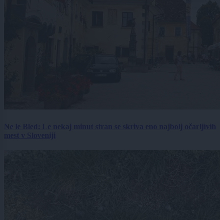
Ne le Bled: Le nekaj minut stran se skriva eno najbolj očarljivih
mest v Sloveniji