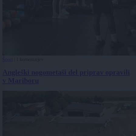
Šport
|
1 komentarjev
Angleški nogometaši del priprav opravili
v Mariboru