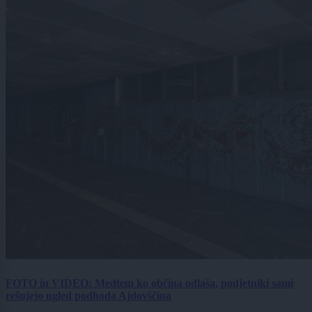
FOTO in VIDEO: Medtem ko občina odlaša, podjetniki sami
rešujejo ugled podhoda Ajdovščina