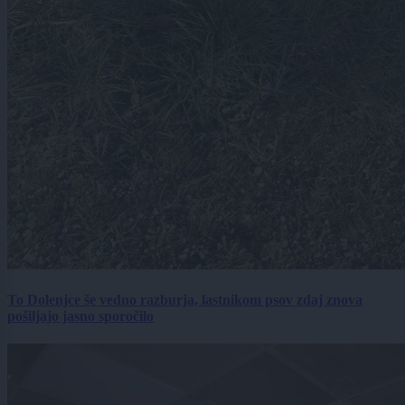
To Dolenjce še vedno razburja, lastnikom psov zdaj znova
pošiljajo jasno sporočilo