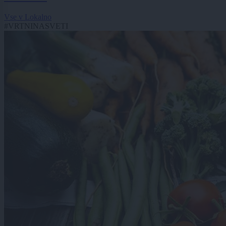
Vse v Lokalno
#VRTNINASVETI