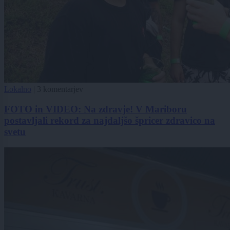
Lokalno
|
3 komentarjev
FOTO in VIDEO: Na zdravje! V Mariboru
postavljali rekord za najdaljšo špricer zdravico na
svetu