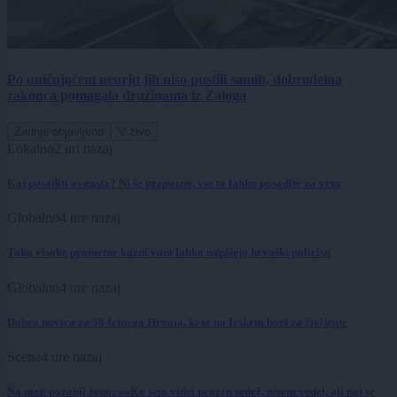
Po uničujočem neurju jih niso pustili samih, dobrodelna
zakonca pomagala družinama iz Zaloga
Zadnje objavljeno
V živo
Lokalno
2 uri nazaj
Kaj posaditi avgusta? Ni še prepozno, vse to lahko posadite na vrtu
Globalno
4 ure nazaj
Tako visoke prometne kazni vam lahko napišejo hrvaški policisti
Globalno
4 ure nazaj
Dobra novica za 38-letnega Hrvata, ki se na Irskem bori za življenje
Scena
4 ure nazaj
Na meji pozabil ženo: »»Ko sem videl prazen sedež, nisem vedel, ali naj se