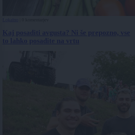
Lokalno
|
0 komentarjev
Kaj posaditi avgusta? Ni še prepozno, vse
to lahko posadite na vrtu