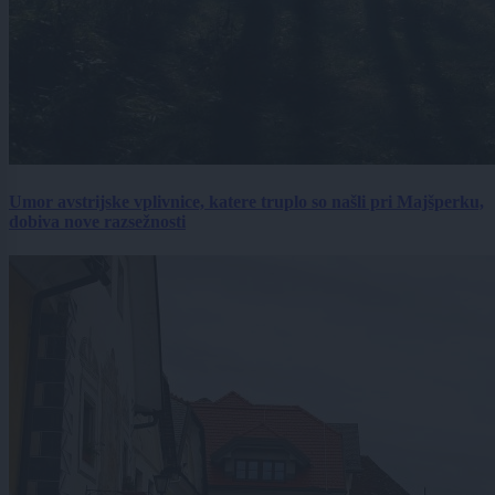
Umor avstrijske vplivnice, katere truplo so našli pri Majšperku,
dobiva nove razsežnosti