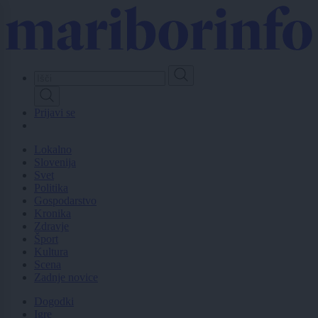
Skip
to
main
content
Prijavi se
Lokalno
Slovenija
Svet
Politika
Gospodarstvo
Kronika
Zdravje
Šport
Kultura
Scena
Zadnje novice
Dogodki
Igre