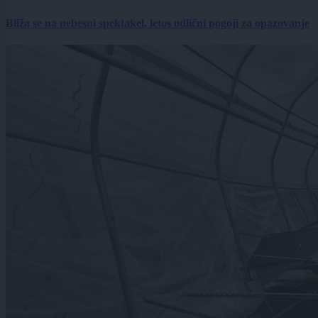
Bliža se na nebesni spektakel, letos odlični pogoji za opazovanje