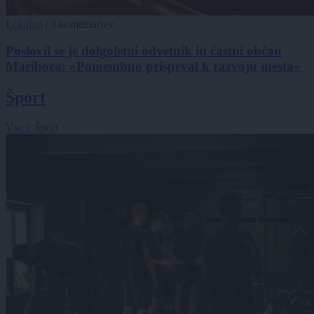
Lokalno
|
3 komentarjev
Poslovil se je dolgoletni odvetnik in častni občan
Maribora: »Pomembno prispeval k razvoju mesta«
Šport
Vse v Šport