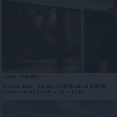
Lokalno
|
4 komentarjev
Trust se vrača: »Želimo, da ljudje znova doživijo
občutke, zaradi katerih so ga vzljubili«