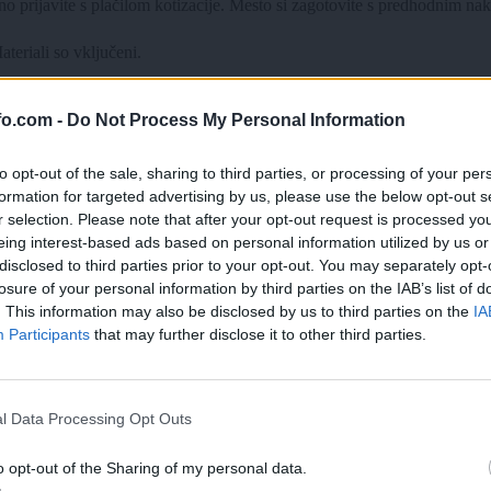
dno prijavite s plačilom kotizacije. Mesto si zagotovite s predhodnim 
teriali so vključeni.
fo.com -
Do Not Process My Personal Information
 kulturi. Diplomirala je v Ljubljani ter se izpopolnjevala na Finskem i
uje z različnimi domačimi in tujimi zasedbami.
to opt-out of the sale, sharing to third parties, or processing of your per
formation for targeted advertising by us, please use the below opt-out s
r selection. Please note that after your opt-out request is processed y
eing interest-based ads based on personal information utilized by us or
disclosed to third parties prior to your opt-out. You may separately opt-
losure of your personal information by third parties on the IAB’s list of
. This information may also be disclosed by us to third parties on the
IA
Participants
that may further disclose it to other third parties.
Prijavi se na cajtng
l Data Processing Opt Outs
o opt-out of the Sharing of my personal data.