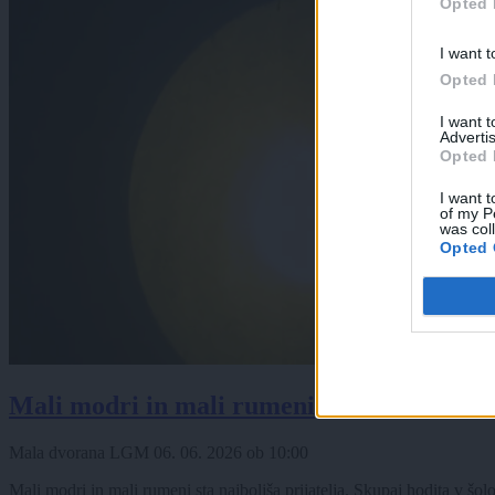
Opted 
I want t
Opted 
I want 
Advertis
Opted 
I want t
of my P
was col
Opted 
Mali modri in mali rumeni
Mala dvorana LGM
06. 06. 2026
ob
10:00
Mali modri in mali rumeni sta najboljša prijatelja. Skupaj hodita v šo