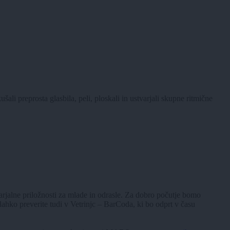
li preprosta glasbila, peli, ploskali in ustvarjali skupne ritmične
rjalne priložnosti za mlade in odrasle. Za dobro počutje bomo
ahko preverite tudi v Vetrinjc – BarCoda, ki bo odprt v času