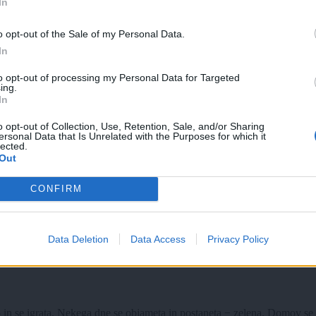
In
o opt-out of the Sale of my Personal Data.
In
to opt-out of processing my Personal Data for Targeted
ing.
In
o opt-out of Collection, Use, Retention, Sale, and/or Sharing
ersonal Data that Is Unrelated with the Purposes for which it
lected.
Out
CONFIRM
Data Deletion
Data Access
Privacy Policy
lo in se igrata. Nekega dne se objameta in postaneta − zelena. Domov se 