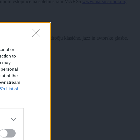
nakupom vstopnice na spletni strani MARSa
www.marsmaribor.org
n v Gradcu. Deluje na področju klasične, jazz in avtorske glasbe,
sonal or
ection to
ou may
 personal
out of the
 downstream
B’s List of
×