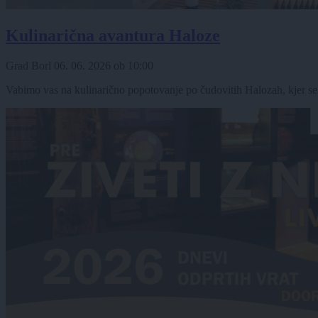
Kulinarična avantura Haloze
Grad Borl
06. 06. 2026
ob
10:00
Vabimo vas na kulinarično popotovanje po čudovitih Halozah, kjer se pr