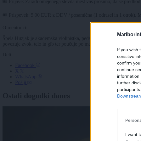
🎟️ Prijave: Zaradi omejenega števila mest vas prosimo, da se predho
🎟️ Prispevek: 5,00 EUR z DDV / posamična (1 odrasel in 1 otrok). Ma
O mentorici:
Mariborin
Špela Huzjak je akademska violinistka, pedagoginja in samozaposlena v
povezuje zvok, telo in gib ter poučuje po metodi Colourstrings. Sodel
If you wish 
Deli
sensitive in
confirm you
Facebook
continue se
X
information 
WhatsApp
Pošlji
further disc
participants
Ostali dogodki danes
Downstream 
Persona
I want t