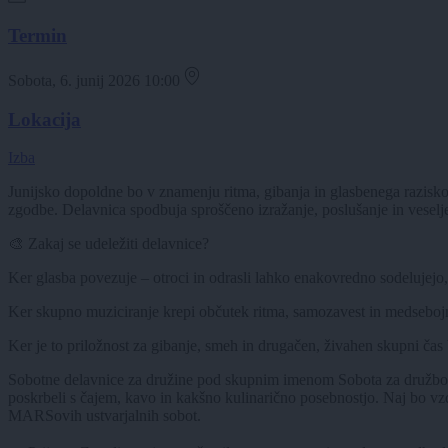
Termin
Sobota, 6. junij 2026 10:00
Lokacija
Izba
Junijsko dopoldne bo v znamenju ritma, gibanja in glasbenega raziskova
zgodbe. Delavnica spodbuja sproščeno izražanje, poslušanje in veselje 
🎨 Zakaj se udeležiti delavnice?
Ker glasba povezuje – otroci in odrasli lahko enakovredno sodelujejo, 
Ker skupno muziciranje krepi občutek ritma, samozavest in medsebojn
Ker je to priložnost za gibanje, smeh in drugačen, živahen skupni čas
Sobotne delavnice za družine pod skupnim imenom Sobota za družbo pon
poskrbeli s čajem, kavo in kakšno kulinarično posebnostjo. Naj bo vz
MARSovih ustvarjalnih sobot.