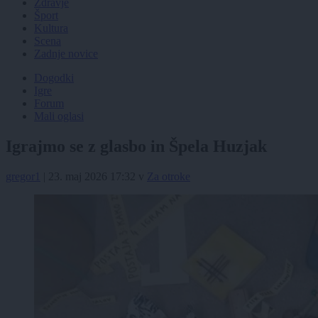
Zdravje
Šport
Kultura
Scena
Zadnje novice
Dogodki
Igre
Forum
Mali oglasi
Igrajmo se z glasbo in Špela Huzjak
gregor1
|
23. maj 2026 17:32
v
Za otroke