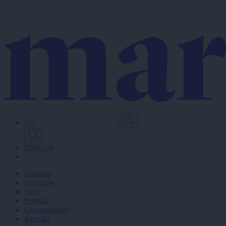
Skip
to
main
content
Prijavi se
Lokalno
Slovenija
Svet
Politika
Gospodarstvo
Kronika