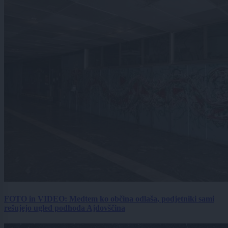
FOTO in VIDEO: Medtem ko občina odlaša, podjetniki sami
rešujejo ugled podhoda Ajdovščina