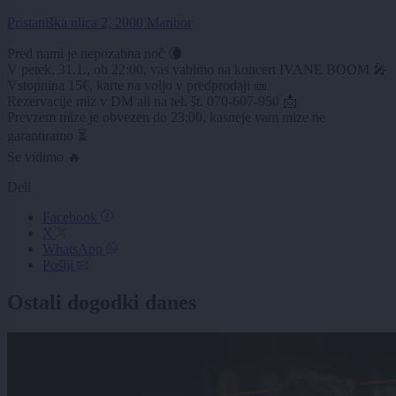
Pristaniška ulica 2, 2000 Maribor
Pred nami je nepozabna noč 🌘
V petek, 31.1., ob 22:00, vas vabimo na koncert IVANE BOOM 🎤
Vstopnina 15€, karte na voljo v predprodaji 🎫
Rezervacije miz v DM ali na tel. št. 070-607-950 📩
Prevzem mize je obvezen do 23:00, kasneje vam mize ne
garantiramo ⏳
Se vidimo 🔥
Deli
Facebook
X
WhatsApp
Pošlji
Ostali dogodki danes