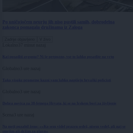
Po uničujočem neurju jih niso pustili samih, dobrodelna
zakonca pomagala družinama iz Zaloga
Zadnje objavljeno
V živo
Lokalno
37 minut nazaj
Kaj posaditi avgusta? Ni še prepozno, vse to lahko posadite na vrtu
Globalno
3 ure nazaj
Tako visoke prometne kazni vam lahko napišejo hrvaški policisti
Globalno
3 ure nazaj
Dobra novica za 38-letnega Hrvata, ki se na Irskem bori za življenje
Scena
3 ure nazaj
Na meji pozabil ženo: »»Ko sem videl prazen sedež, nisem vedel, ali naj se
smejim ali držim za glavo«