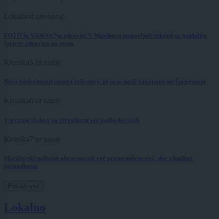
Lokalno
4 ure nazaj
FOTO in VIDEO: Na zdravje! V Mariboru postavljali rekord za najdaljšo
špricer zdravico na svetu
Kronika
5 ur nazaj
Nove podrobnosti umora vplivnice, ki so jo našli zakopano na Štajerskem
Kronika
6 ur nazaj
V trčenju vlakov na Hrvaškem več poškodovanih
Kronika
7 ur nazaj
Mariborski policisti obravnavali več prometnih nesreč, dve s hudimi
poškodbami
Prikaži več
Lokalno