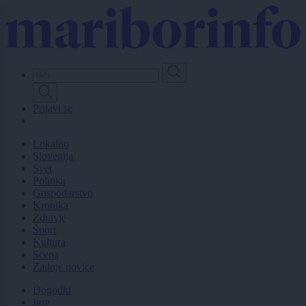
Skip
to
main
content
Prijavi se
Lokalno
Slovenija
Svet
Politika
Gospodarstvo
Kronika
Zdravje
Šport
Kultura
Scena
Zadnje novice
Dogodki
Igre