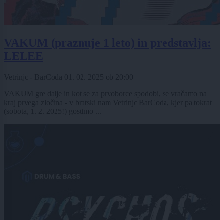
VAKUM (praznuje 1 leto) in predstavlja:
LELEE
Vetrinjc - BarCoda
01. 02. 2025
ob
20:00
VAKUM gre dalje in kot se za prvoborce spodobi, se vračamo na
kraj prvega zločina - v bratski nam Vetrinjc BarCoda, kjer pa tokrat
(sobota, 1. 2. 2025!) gostimo ...