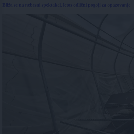
Bliža se na nebesni spektakel, letos odlični pogoji za opazovanje