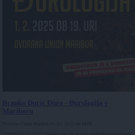
Branko Đurić Đuro - Đurologija v
Mariboru
Dvorana Union Maribor
01. 02. 2025
ob
19:00
**ĐUROLOGIJA** Vabimo vas, da se nam pridružite na predstavi