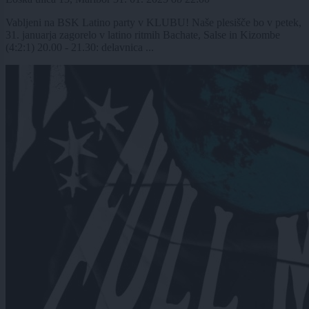
Vabljeni na BSK Latino party v KLUBU! Naše plesišče bo v petek,
31. januarja zagorelo v latino ritmih Bachate, Salse in Kizombe
(4:2:1) 20.00 - 21.30: delavnica ...