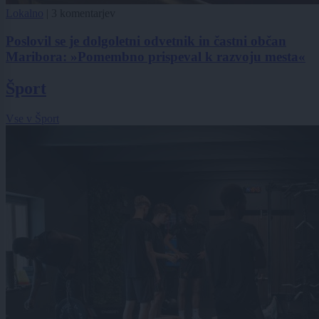
Lokalno
|
3 komentarjev
Poslovil se je dolgoletni odvetnik in častni občan
Maribora: »Pomembno prispeval k razvoju mesta«
Šport
Vse v Šport