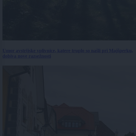
Umor avstrijske vplivnice, katere truplo so našli pri Majšperku,
dobiva nove razsežnosti