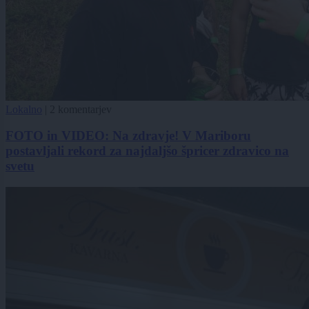
Lokalno
|
2 komentarjev
FOTO in VIDEO: Na zdravje! V Mariboru
postavljali rekord za najdaljšo špricer zdravico na
svetu