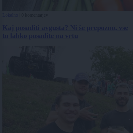
Lokalno
|
0 komentarjev
Kaj posaditi avgusta? Ni še prepozno, vse
to lahko posadite na vrtu