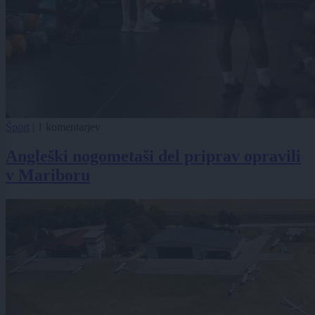
Šport
|
1 komentarjev
Angleški nogometaši del priprav opravili
v Mariboru