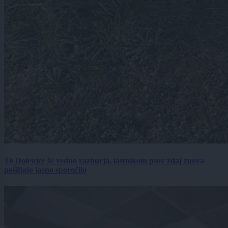
To Dolenjce še vedno razburja, lastnikom psov zdaj znova
pošiljajo jasno sporočilo