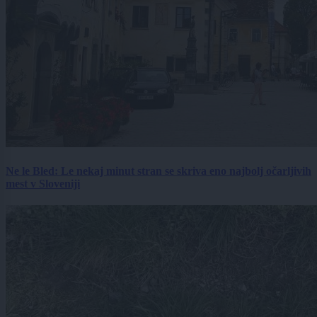
Ne le Bled: Le nekaj minut stran se skriva eno najbolj očarljivih
mest v Sloveniji