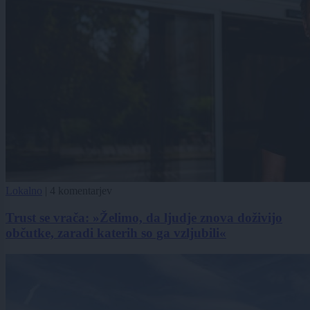
Lokalno
|
4 komentarjev
Trust se vrača: »Želimo, da ljudje znova doživijo
občutke, zaradi katerih so ga vzljubili«