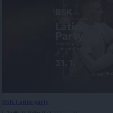
BSK Latino party
Loška ulica 13, Maribor
31. 01. 2025
ob
22:00