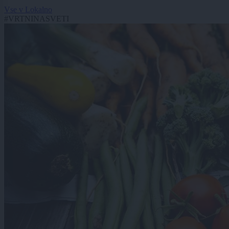
Vse v Lokalno
#VRTNINASVETI