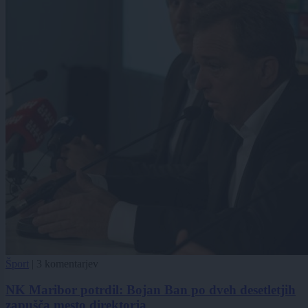
Šport
|
3 komentarjev
NK Maribor potrdil: Bojan Ban po dveh desetletjih
zapušča mesto direktorja