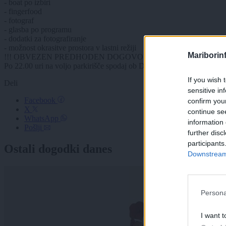
- boat po izbiri
- fingerfood
- fotograf
- glasba po programu
- dodatki za fotografiranje
- možnost okrasitve prostora v lastni režiji
Mariborin
!!! OBVEZEN PREDHODEN DOGOVOR OB REZERVACIJI !!!
Po 22.00 uri na voljo parkirišče spodaj ob Dravi! 🚗
If you wish 
Deli
sensitive in
Facebook
confirm you
X
continue se
WhatsApp
information 
Pošlji
further disc
participants
Ostali dogodki danes
Downstream 
Persona
I want t