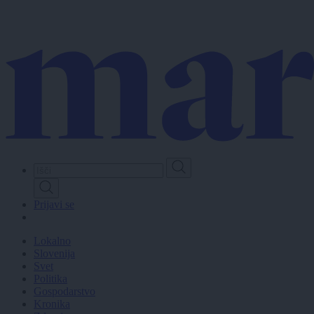
Skip
to
main
content
Prijavi se
Lokalno
Slovenija
Svet
Politika
Gospodarstvo
Kronika