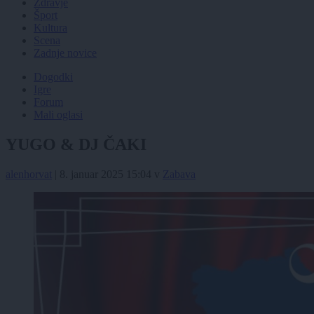
Zdravje
Šport
Kultura
Scena
Zadnje novice
Dogodki
Igre
Forum
Mali oglasi
YUGO & DJ ČAKI
alenhorvat
|
8. januar 2025 15:04
v
Zabava