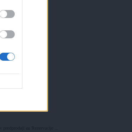
predprodaji 🎫 Rezervacije ...