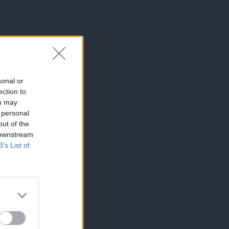
sonal or
ection to
ou may
 personal
out of the
 downstream
B’s List of
×