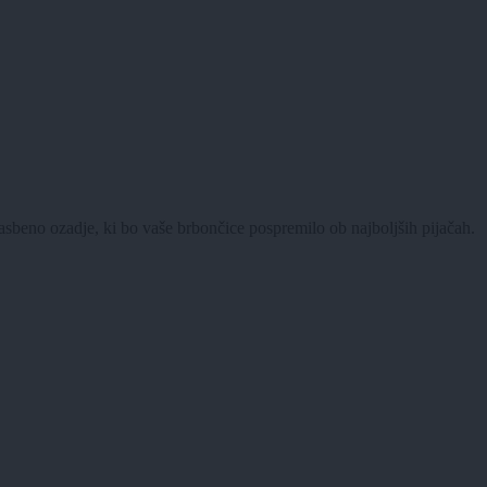
lasbeno ozadje, ki bo vaše brbončice pospremilo ob najboljših pijačah.