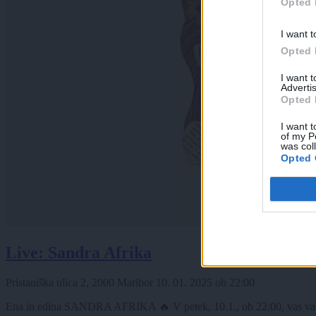
Opted 
I want t
Opted 
I want 
Advertis
Opted 
I want t
of my P
was col
Opted 
Live: Sandra Afrika
Pristaniška ulica 2, 2000 Maribor
10. 01. 2025
ob
22:00
Ena in edina SANDRA AFRIKA 🔥 V petek, 10.1., ob 22:00, vas vabimo