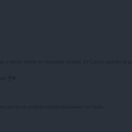
tajo z odlično družbo in vrhunskimi cocktaili. DJ Čaki bo poskrbel za g
kend! 🍸🌟
žujemo pravico do pregleda osebnih dokumentov na vhodu.