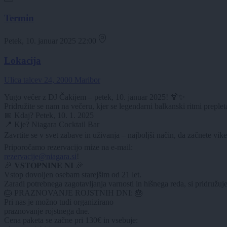
Termin
Petek, 10. januar 2025 22:00
Lokacija
Ulica talcev 24, 2000 Maribor
Yugo večer z DJ Čakijem – petek, 10. januar 2025! 🍹✨
Pridružite se nam na večeru, kjer se legendarni balkanski ritmi preple
📅 Kdaj? Petek, 10. 1. 2025
📍 Kje? Niagara Cocktail Bar
Zavrtite se v svet zabave in uživanja – najboljši način, da začnete vi
Priporočamo rezervacijo mize na e-mail:
rezervacije@niagara.si
!
🎉 𝐕𝐒𝐓𝐎𝐏𝐍𝐈𝐍𝐄 𝐍𝐈 🎉
Vstop dovoljen osebam starejšim od 21 let.
Zaradi potrebnega zagotavljanja varnosti in hišnega reda, si pridru
🎂 PRAZNOVANJE ROJSTNIH DNI: 🎂
Pri nas je možno tudi organizirano
praznovanje rojstnega dne.
Cena paketa se začne pri 130€ in vsebuje: