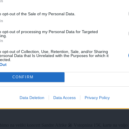
In
o opt-out of the Sale of my Personal Data.
In
to opt-out of processing my Personal Data for Targeted
ing.
In
o opt-out of Collection, Use, Retention, Sale, and/or Sharing
ersonal Data that Is Unrelated with the Purposes for which it
lected.
Out
CONFIRM
Data Deletion
Data Access
Privacy Policy
 na veliki koncert Sandre Afrike 🎤 Vstopnina 15€, karte na voljo v 