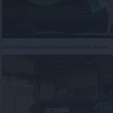
FOTO: Po burnih odzivih Queernight navdušil poln Glavni trg