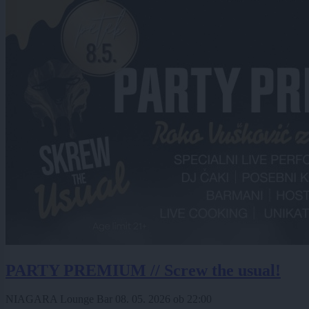
PARTY PREMIUM // Screw the usual!
NIAGARA Lounge Bar
08. 05. 2026
ob
22:00