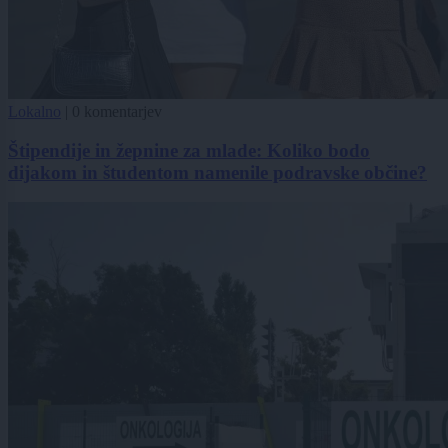
Lokalno
|
0 komentarjev
Štipendije in žepnine za mlade: Koliko bodo
dijakom in študentom namenile podravske občine?