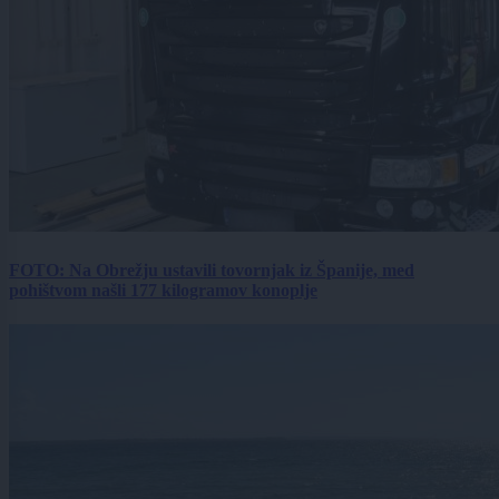
FOTO: Na Obrežju ustavili tovornjak iz Španije, med
pohištvom našli 177 kilogramov konoplje