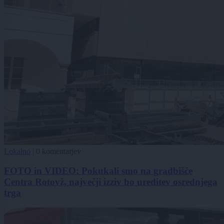
Lokalno
|
0 komentarjev
FOTO in VIDEO: Pokukali smo na gradbišče
Centra Rotovž, največji izziv bo ureditev osrednjega
trga