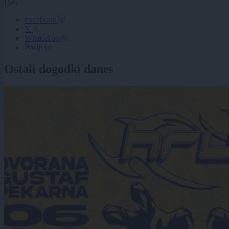
Deli
Facebook
X
WhatsApp
Pošlji
Ostali dogodki danes