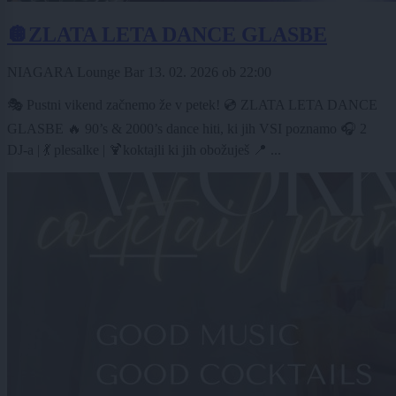
🪩ZLATA LETA DANCE GLASBE
NIAGARA Lounge Bar
13. 02. 2026
ob
22:00
🎭 Pustni vikend začnemo že v petek! 💿 ZLATA LETA DANCE
GLASBE 🔥 90’s & 2000’s dance hiti, ki jih VSI poznamo 🎧 2
DJ-a | 💃 plesalke | 🍹koktajli ki jih obožuješ 📍 ...