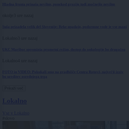
Hladna fronta prinaša nevihte, ponekod grozijo tudi močnejše nevihte
okolje
3 ure nazaj
Suša prizadela velik del Slovenije: Reke upadajo, podzemne vode je vse manj
Lokalno
3 ure nazaj
UKC Maribor spreminja prometni režim, dostop do onkologije bo drugačen
Lokalno
4 ure nazaj
FOTO in VIDEO: Pokukali smo na gradbišče Centra Rotovž, največji izziv
bo ureditev osrednjega trga
Prikaži več
Lokalno
Vse v Lokalno
#slovo