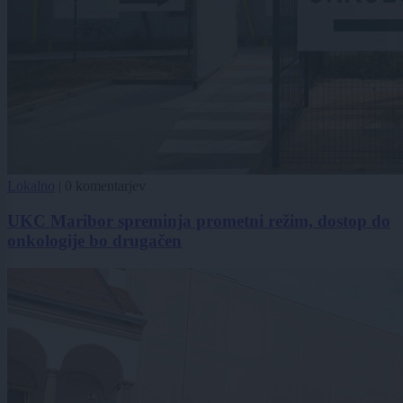
Lokalno
|
0 komentarjev
UKC Maribor spreminja prometni režim, dostop do
onkologije bo drugačen