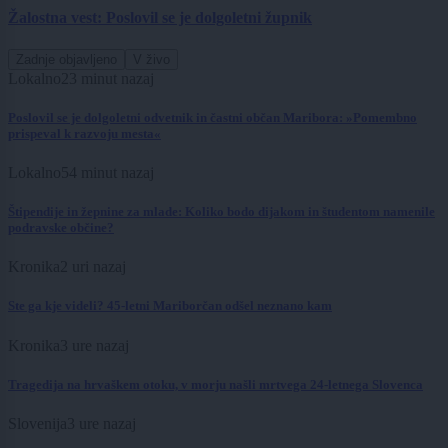
Žalostna vest: Poslovil se je dolgoletni župnik
Zadnje objavljeno
V živo
Lokalno
23 minut nazaj
Poslovil se je dolgoletni odvetnik in častni občan Maribora: »Pomembno
prispeval k razvoju mesta«
Lokalno
54 minut nazaj
Štipendije in žepnine za mlade: Koliko bodo dijakom in študentom namenile
podravske občine?
Kronika
2 uri nazaj
Ste ga kje videli? 45-letni Mariborčan odšel neznano kam
Kronika
3 ure nazaj
Tragedija na hrvaškem otoku, v morju našli mrtvega 24-letnega Slovenca
Slovenija
3 ure nazaj