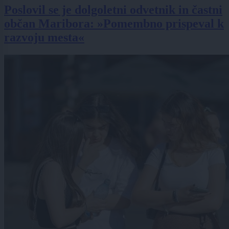
Poslovil se je dolgoletni odvetnik in častni
občan Maribora: »Pomembno prispeval k
razvoju mesta«