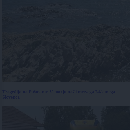
Tragedija na Pašmanu: V morju našli mrtvega 24-letnega
Slovenca