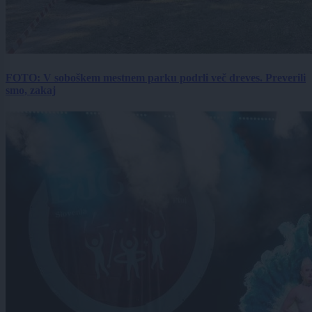
FOTO: V soboškem mestnem parku podrli več dreves. Preverili
smo, zakaj