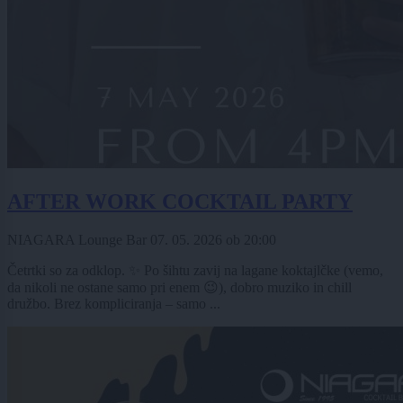
AFTER WORK COCKTAIL PARTY
NIAGARA Lounge Bar
07. 05. 2026
ob
20:00
Četrtki so za odklop. ✨ Po šihtu zavij na lagane koktajlčke (vemo,
da nikoli ne ostane samo pri enem 😉), dobro muziko in chill
družbo. Brez kompliciranja – samo ...