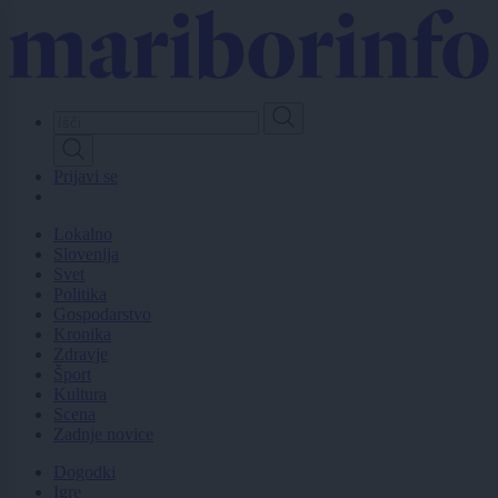
Skip
to
main
content
Prijavi se
Lokalno
Slovenija
Svet
Politika
Gospodarstvo
Kronika
Zdravje
Šport
Kultura
Scena
Zadnje novice
Dogodki
Igre