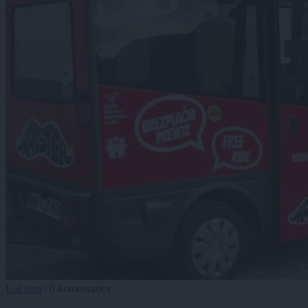
Lokalno
|
0 komentarjev