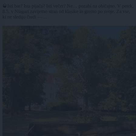
🥃Isti bar? Ista pijača? Isti večer? Ne… pozabi na običajno. V petek,
8.5. v Niagari zavijemo stran od klasike in gremo po svoje. Za vse,
ki ne sledijo čredi — ...