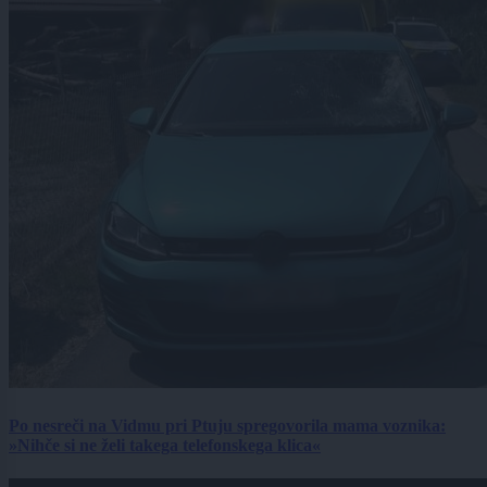
Po nesreči na Vidmu pri Ptuju spregovorila mama voznika:
»Nihče si ne želi takega telefonskega klica«