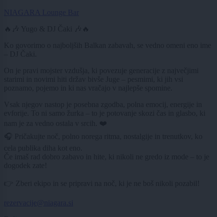
NIAGARA Lounge Bar
🔥🎶 Yugo & DJ Čaki 🎶🔥
Ko govorimo o najboljših Balkan zabavah, se vedno omeni eno ime
– DJ Čaki.
On je pravi mojster vzdušja, ki povezuje generacije z največjimi
starimi in novimi hiti držav bivše Juge – pesmimi, ki jih vsi
poznamo, pojemo in ki nas vračajo v najlepše spomine.
Vsak njegov nastop je posebna zgodba, polna emocij, energije in
evforije. To ni samo žurka – to je potovanje skozi čas in glasbo, ki
nam je za vedno ostala v srcih. ❤️
🎧 Pričakujte noč, polno norega ritma, nostalgije in trenutkov, ko
cela publika diha kot eno.
Če imaš rad dobro zabavo in hite, ki nikoli ne gredo iz mode – to je
dogodek zate!
👉 Zberi ekipo in se pripravi na noč, ki je ne boš nikoli pozabil!
rezervacije@niagara.si