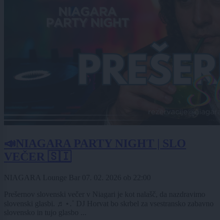
📣NIAGARA PARTY NIGHT | SLO
VEČER 🇸🇮
NIAGARA Lounge Bar
07. 02. 2026
ob
22:00
Prešernov slovenski večer v Niagari je kot nalašč, da nazdravimo
slovenski glasbi. ♬⋆.˚ DJ Horvat bo skrbel za vsestransko zabavno
slovensko in tujo glasbo ...