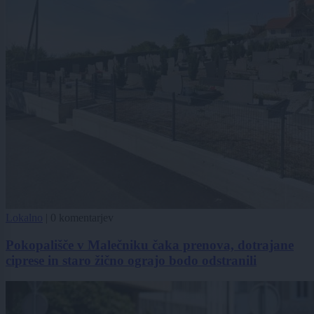
Lokalno
|
0 komentarjev
Pokopališče v Malečniku čaka prenova, dotrajane
ciprese in staro žično ograjo bodo odstranili