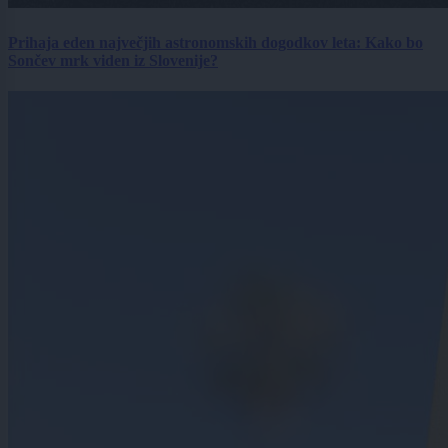
Prihaja eden največjih astronomskih dogodkov leta: Kako bo
Sončev mrk viden iz Slovenije?