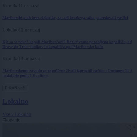
Kronika
11 ur nazaj
Mariborski otok brez elektrike, zaradi kratkega stika posredovali gasilci
Lokalno
12 ur nazaj
Kje so se nekoč kopali Mariborčani? Razkrivamo pozabljena kopališča, od
Drave do Treh ribnikov in kopališča pod Mariborsko kočo
Kronika
13 ur nazaj
Mariborskemu zavodu za zapuščene živali izpraznil račun: »Onemogočil si
nadaljnjo pomoč živalim«
Prikaži več
Lokalno
Vse v Lokalno
#kopanje