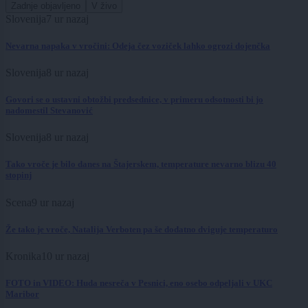
Zadnje objavljeno
V živo
Slovenija
7 ur nazaj
Nevarna napaka v vročini: Odeja čez voziček lahko ogrozi dojenčka
Slovenija
8 ur nazaj
Govori se o ustavni obtožbi predsednice, v primeru odsotnosti bi jo
nadomestil Stevanović
Slovenija
8 ur nazaj
Tako vroče je bilo danes na Štajerskem, temperature nevarno blizu 40
stopinj
Scena
9 ur nazaj
Že tako je vroče, Natalija Verboten pa še dodatno dviguje temperaturo
Kronika
10 ur nazaj
FOTO in VIDEO: Huda nesreča v Pesnici, eno osebo odpeljali v UKC
Maribor