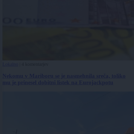
Lokalno
|
4 komentarjev
Nekomu v Mariboru se je nasmehnila sreča, toliko
mu je prinesel dobitni listek na Eurojackpotu