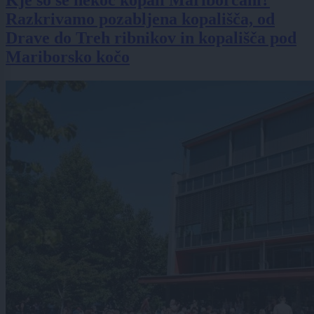
Kje so se nekoč kopali Mariborčani?
Razkrivamo pozabljena kopališča, od
Drave do Treh ribnikov in kopališča pod
Mariborsko kočo