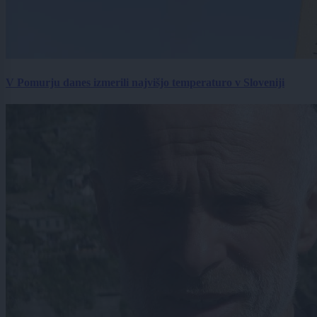
V Pomurju danes izmerili najvišjo temperaturo v Sloveniji