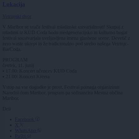
Lokacija
Vetrinjski dvor
V Maribor se vrača festival mladinske ustvarjalnosti! Skupaj z
mladimi iz KUD Coda bodo medgeneracijsko in kulturno bogat
festival soustvarjala uveljavljena imena glasbene scene. Devetič z
zero waste ukrepi in že tradicionalno pod streho našega Vetrinjc-
BarCoda.
PROGRAM
četrtek, 11. junij
▪️ 17.00: Koncert učencev KUD Coda
▪️ 21.00: Koncert Kreera
Vstop na vse dogodke je prost. Festival pomaga organizirati
Narodni dom Maribor, program pa sofinancira Mestna občina
Maribor.
Deli
Facebook
X
WhatsApp
Pošlji