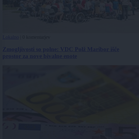
Lokalno
|
0 komentarjev
Zmogljivosti so polne: VDC Polž Maribor išče
prostor za nove bivalne enote