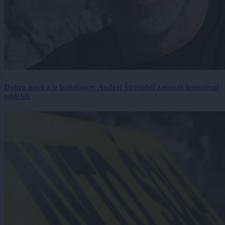
Dobra novica iz bolnišnice: Andrej Štremfelj zapustil intenzivni
oddelek