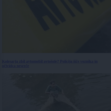
Kolesarja zbil avtomobil avtošole? Policija išče voznika in
očividca nesreče