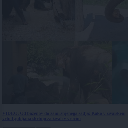
VIDEO: Od bazenov do zamrznjenega sadja: Kako v živalskem
vrtu Ljubljana skrbijo za živali v vročini