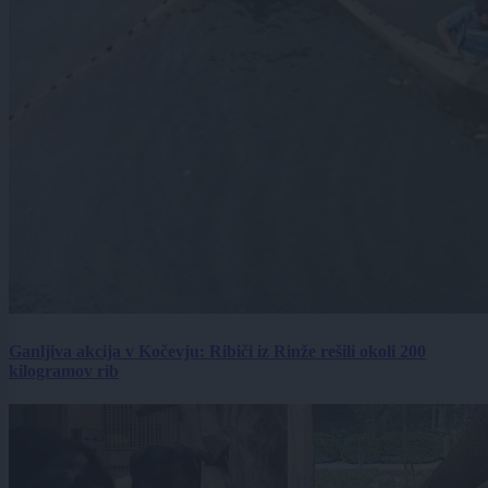
Ganljiva akcija v Kočevju: Ribiči iz Rinže rešili okoli 200
kilogramov rib