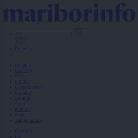
Skip
to
main
content
Prijavi se
Lokalno
Slovenija
Svet
Politika
Gospodarstvo
Kronika
Zdravje
Šport
Kultura
Scena
Zadnje novice
Dogodki
Igre