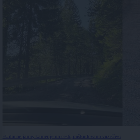
»Udarne jame, kamenje na cesti, poškodovano vozišče«: