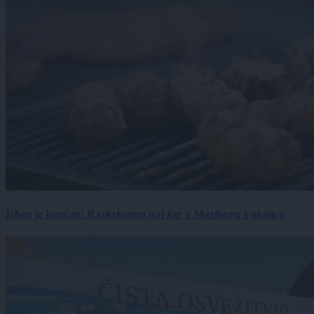
Izbor je končan! Razkrivamo naj žar v Mariboru z okolico