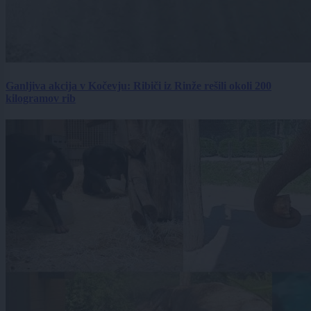
Ganljiva akcija v Kočevju: Ribiči iz Rinže rešili okoli 200
kilogramov rib