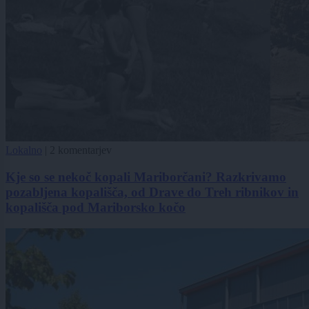
Lokalno
|
2 komentarjev
Kje so se nekoč kopali Mariborčani? Razkrivamo
pozabljena kopališča, od Drave do Treh ribnikov in
kopališča pod Mariborsko kočo