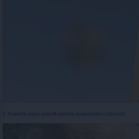
V Pomurju danes izmerili najvišjo temperaturo v Sloveniji