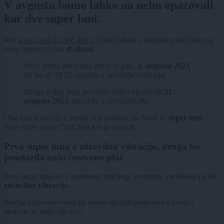
V avgustu bomo lahko na nebu opazovali
kar dve super luni.
Kot
smo poročali pred dnevi
, bomo lahko v avgustu polno luno na
nebu opazovali kar
dvakrat
.
Prvič bomo polni luni priča že jutri,
1. avgusta 2023
,
ko bo ob 19.32 vstopila v ozvezdje vodnarja.
Drugo polno luno pa bomo lahko opazovali
31.
avgusta 2023
, takrat bo v ozvezdju rib.
Obe luni bosta blizu zemlji, kar pomeni, da bosta to
super luni
.
Njun vpliv bomo čutili bolj kot po navadi.
Prva super luna z zdravilno vibracijo, druga bo
poudarila našo čustveno plat
Prva super luna bo v znamenju zračnega vodnarja, vsebovala pa bo
zdravilno vibracijo
.
Močne zdravilne vibracije bomo občutili predvsem v zvezi s
stvarmi, ki zadevajo srce.