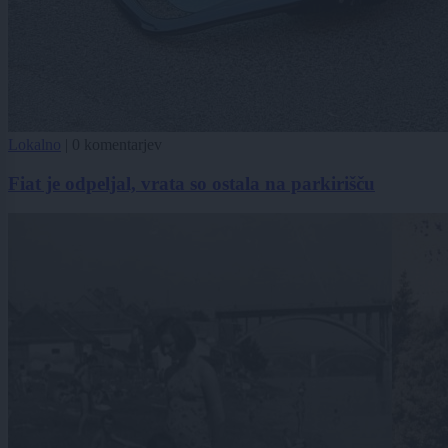
Lokalno
|
0 komentarjev
Fiat je odpeljal, vrata so ostala na parkirišču