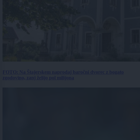
FOTO: Na Štajerskem naprodaj baročni dvorec z bogato
zgodovino, zanj želijo pol milijona