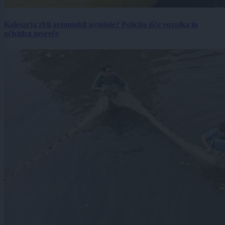
Kolesarja zbil avtomobil avtošole? Policija išče voznika in
očividca nesreče