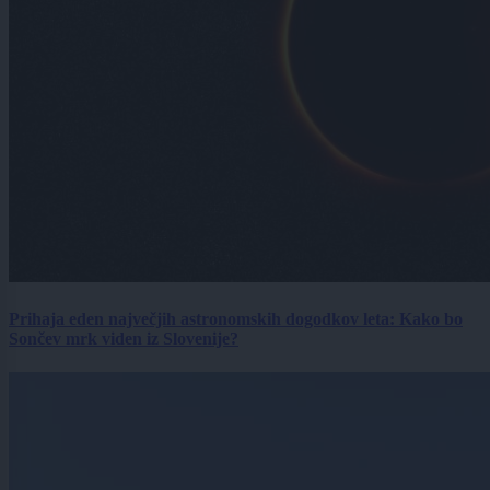
Prihaja eden največjih astronomskih dogodkov leta: Kako bo
Sončev mrk viden iz Slovenije?