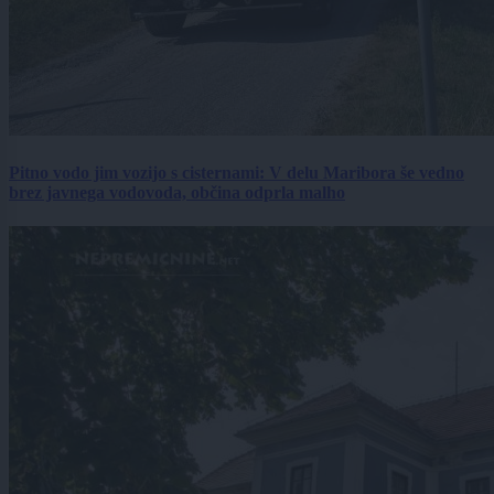
Pitno vodo jim vozijo s cisternami: V delu Maribora še vedno
brez javnega vodovoda, občina odprla malho