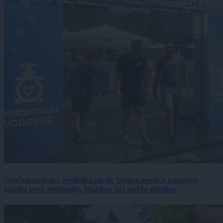
Vročina pritiska, pršilnika pa ni: Vodna meglica nazadnje
hladila pred epidemijo, Maribor širi mrežo pitnikov