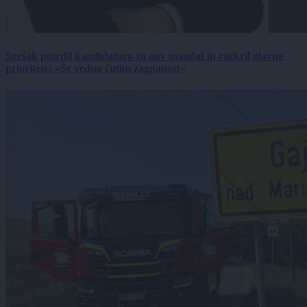
Soršak potrdil kandidaturo za nov mandat in razkril glavne
prioritete: »Še vedno čutim zagnanost«