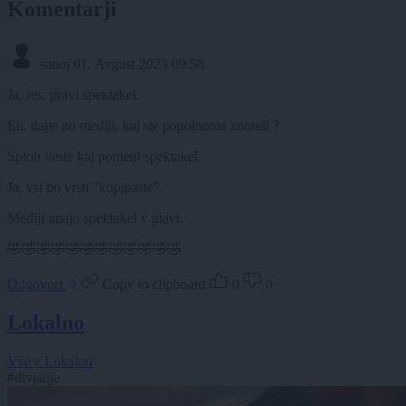
Komentarji
sanoj
01. Avgust 2023 09:58
Ja, res, pravi spektakel.
Eh, dajte no mediji, kaj ste popolnoma znoreli ?
Sploh veste kaj pomeni spektakel.
Ja, vsi po vrsti "kopipaste".
Mediji imajo spektakel v glavi.
🤣🤣🤣🤣🤣🤣🤣🤣🤣🤣🤣🤣
Odgovori
Copy to clipboard
0
0
Lokalno
Vse v Lokalno
#divjanje