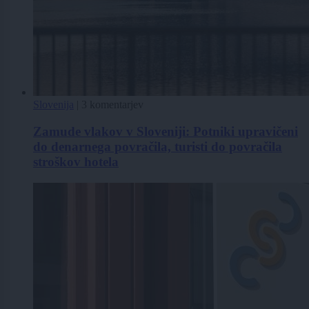
Slovenija
|
3 komentarjev
Zamude vlakov v Sloveniji: Potniki upravičeni
do denarnega povračila, turisti do povračila
stroškov hotela