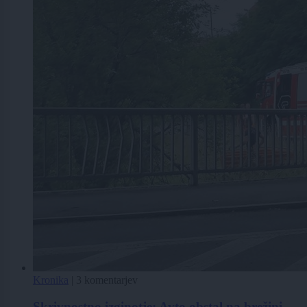
Kronika
|
3 komentarjev
Skrivnostno izginotje: Avto obstal na brežini