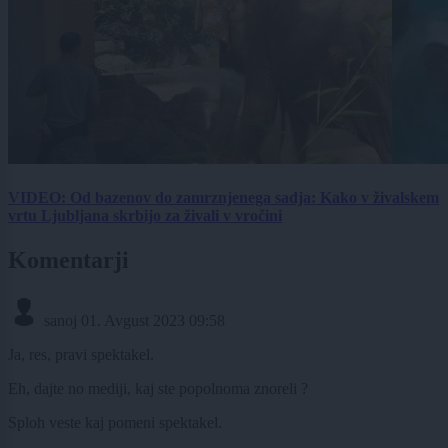
VIDEO: Od bazenov do zamrznjenega sadja: Kako v živalskem
vrtu Ljubljana skrbijo za živali v vročini
Komentarji
sanoj
01. Avgust 2023 09:58
Ja, res, pravi spektakel.
Eh, dajte no mediji, kaj ste popolnoma znoreli ?
Sploh veste kaj pomeni spektakel.