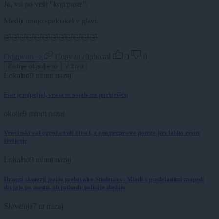
Ja, vsi po vrsti "kopipaste".
Mediji imajo spektakel v glavi.
🤣🤣🤣🤣🤣🤣🤣🤣🤣🤣🤣🤣
Odgovori
Copy to clipboard
0
0
Zadnje objavljeno
V živo
Lokalno
9 minut nazaj
Fiat je odpeljal, vrata so ostala na parkirišču
okolje
9 minut nazaj
Vročinski val ogroža tudi živali, z eno preprosto potezo jim lahko rešite
življenje
Lokalno
9 minut nazaj
Hrupni skuterji jezijo prebivalce Studencev: Mladi s predelanimi mopedi
divjajo po mestu, ob prihodu policije zbežijo
Slovenija
7 ur nazaj