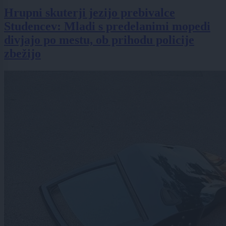
Hrupni skuterji jezijo prebivalce
Studencev: Mladi s predelanimi mopedi
divjajo po mestu, ob prihodu policije
zbežijo