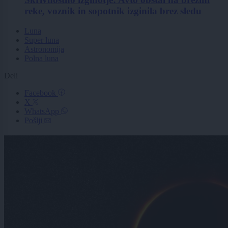
reke, voznik in sopotnik izginila brez sledu
Luna
Super luna
Astronomija
Polna luna
Deli
Facebook
X
WhatsApp
Pošlji