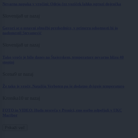
Nevarna napaka v vročini: Odeja čez voziček lahko ogrozi dojenčka
Slovenija
8 ur nazaj
Govori se o ustavni obtožbi predsednice, v primeru odsotnosti bi jo
nadomestil Stevanović
Slovenija
8 ur nazaj
Tako vroče je bilo danes na Štajerskem, temperature nevarno blizu 40
stopinj
Scena
9 ur nazaj
Že tako je vroče, Natalija Verboten pa še dodatno dviguje temperaturo
Kronika
10 ur nazaj
FOTO in VIDEO: Huda nesreča v Pesnici, eno osebo odpeljali v UKC
Maribor
Prikaži več