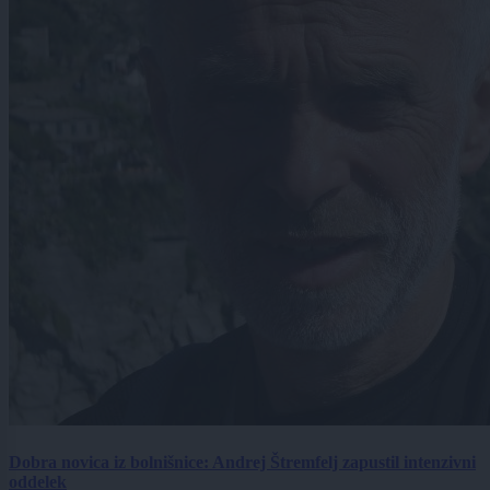
Dobra novica iz bolnišnice: Andrej Štremfelj zapustil intenzivni
oddelek