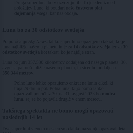
Druga super luna bo v ozvezdju rib. To je eden izmed
položajev Lune, ki poudari našo
čustveno plat
dojemanja
vsega, kar nas obdaja.
Luna bo za 30 odstotkov svetlejša
Po poročanju
Sky News
, lahko super luno opazujemo takrat, ko je
luna najbližje našemu planetu in je za
14 odstotkov večja
ter za
30
odstotkov svetlejša
kot takrat, ko je najdlje stran.
Luna bo jutri 357.530 kilometrov oddaljena od našega planeta, 30.
avgusta pa bo še bližje našemu planetu, in sicer bo oddaljena
358.344 metrov
.
Polno luno lahko opazujemo enkrat na lunin cikel, ki
traja 29 dni in pol. Polna luna, ki jo bomo lahko
opazovali ponoči iz 30. na 31. avgust 2023 bo
modra
luna
, saj se bo pojavila drugič v enem mesecu.
Takšnega spektakla ne bomo mogli opazovati
naslednjih 14 let
Dve super luni v enem mesecu smo lahko nazadnje opazovali leta