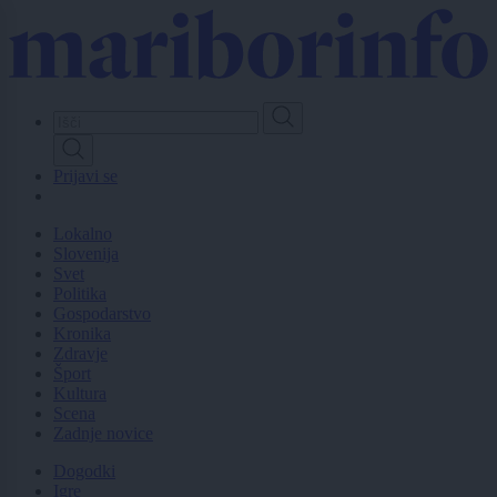
Skip
to
main
content
Prijavi se
Lokalno
Slovenija
Svet
Politika
Gospodarstvo
Kronika
Zdravje
Šport
Kultura
Scena
Zadnje novice
Dogodki
Igre