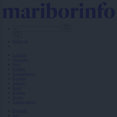
Skip
to
main
content
Prijavi se
Lokalno
Slovenija
Svet
Politika
Gospodarstvo
Kronika
Zdravje
Šport
Kultura
Scena
Zadnje novice
Dogodki
Igre