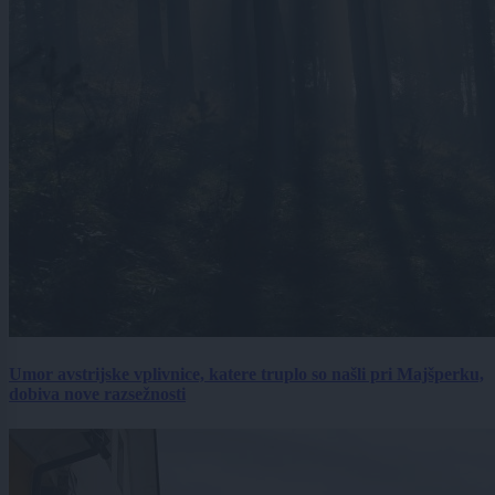
Umor avstrijske vplivnice, katere truplo so našli pri Majšperku,
dobiva nove razsežnosti