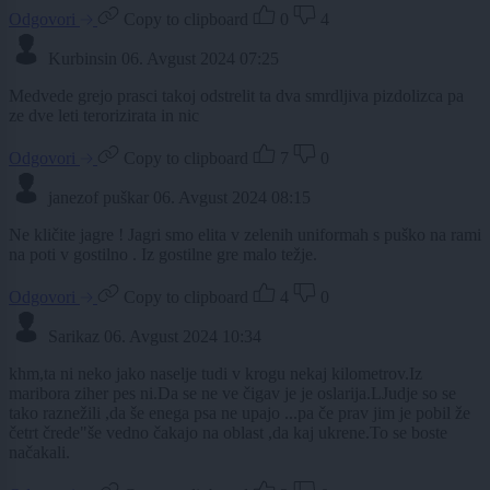
Odgovori
Copy to clipboard
0
4
Kurbinsin
06. Avgust 2024 07:25
Medvede grejo prasci takoj odstrelit ta dva smrdljiva pizdolizca pa
ze dve leti terorizirata in nic
Odgovori
Copy to clipboard
7
0
janezof puškar
06. Avgust 2024 08:15
Ne kličite jagre ! Jagri smo elita v zelenih uniformah s puško na rami
na poti v gostilno . Iz gostilne gre malo težje.
Odgovori
Copy to clipboard
4
0
Sarikaz
06. Avgust 2024 10:34
khm,ta ni neko jako naselje tudi v krogu nekaj kilometrov.Iz
maribora ziher pes ni.Da se ne ve čigav je je oslarija.LJudje so se
tako raznežili ,da še enega psa ne upajo ...pa če prav jim je pobil že
četrt črede"še vedno čakajo na oblast ,da kaj ukrene.To se boste
načakali.