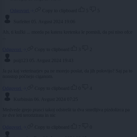
Odgovori
Copy to clipboard
5
5
Surfeiter
05. Avgust 2024 19:06
Ah, ti kužki ... morda pa katera kretenka le pomisli, da psi niso ofce
...
Odgovori
Copy to clipboard
3
2
poij123
05. Avgust 2024 19:43
Ja pa kaj veterinarjev pa ne morejo poslat, da jih polovijo? Saj pa to
nonstop počnejo ciganom.
Odgovori
Copy to clipboard
0
4
Kurbinsin
06. Avgust 2024 07:25
Medvede grejo prasci takoj odstrelit ta dva smrdljiva pizdolizca pa
ze dve leti terorizirata in nic
Odgovori
Copy to clipboard
7
0