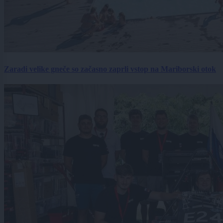
Zaradi velike gneče so začasno zaprli vstop na Mariborski otok