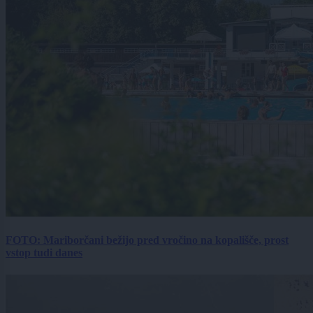
FOTO: Mariborčani bežijo pred vročino na kopališče, prost
vstop tudi danes