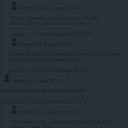
DENIS1234
06. Avgust 2024 07:03
Tebe pa v kontejner zapret, zraven pa 3 rotvajlerje,
lačne......*žaljiva vsebina je bila odstranjena*....
Odgovori
Copy to clipboard
5
6
Surfeiter
06. Avgust 2024 10:41
Vzgojno in pravično. Ob počasnem crkavanju v hudih mukah
pa jima za vohat meso poklanih živali.
Odgovori
Copy to clipboard
1
2
surfeiter
05. Avgust 2024 17:37
jeklena past za medveda ,jeklena past za volka
Odgovori
Copy to clipboard
6
4
Surfeiter
05. Avgust 2024 19:08
Tebi z malim "s" pa, ... da bog da ti dao mali kurac (brez
erekcije) do kraja života ...