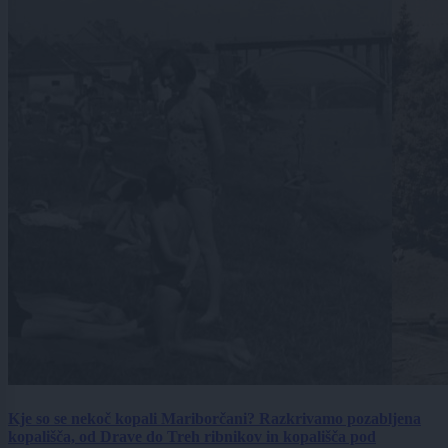
Kje so se nekoč kopali Mariborčani? Razkrivamo pozabljena
kopališča, od Drave do Treh ribnikov in kopališča pod