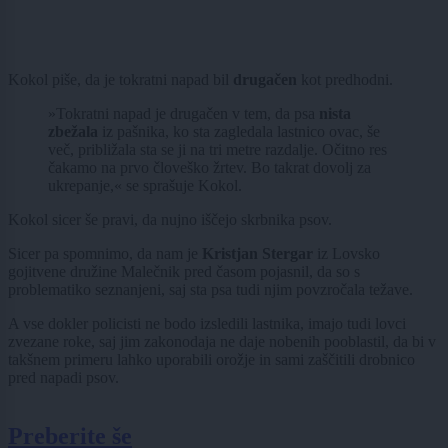
Kokol piše, da je tokratni napad bil
drugačen
kot predhodni.
»Tokratni napad je drugačen v tem, da psa
nista
zbežala
iz pašnika, ko sta zagledala lastnico ovac, še
več, približala sta se ji na tri metre razdalje. Očitno res
čakamo na prvo človeško žrtev. Bo takrat dovolj za
ukrepanje,« se sprašuje Kokol.
Kokol sicer še pravi, da nujno iščejo skrbnika psov.
Sicer pa spomnimo, da nam je
Kristjan Stergar
iz Lovsko
gojitvene družine Malečnik pred časom pojasnil, da so s
problematiko seznanjeni, saj sta psa tudi njim povzročala težave.
A vse dokler policisti ne bodo izsledili lastnika, imajo tudi lovci
zvezane roke, saj jim zakonodaja ne daje nobenih pooblastil, da bi v
takšnem primeru lahko uporabili orožje in sami zaščitili drobnico
pred napadi psov.
Preberite še