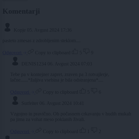
Komentarji
Kopje
05. Avgust 2024 17:36
pasteto zmesas z zdrobljenim steklom....
Odgovori
Copy to clipboard
5
9
DENIS1234
06. Avgust 2024 07:03
Tebe pa v kontejner zapret, zraven pa 3 rotvajlerje,
lačne......*žaljiva vsebina je bila odstranjena*....
Odgovori
Copy to clipboard
5
6
Surfeiter
06. Avgust 2024 10:41
Vzgojno in pravično. Ob počasnem crkavanju v hudih mukah
pa jima za vohat meso poklanih živali.
Odgovori
Copy to clipboard
1
2