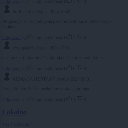
Odgovori
Copy to clipboard
3
0
Surfeiter
06. Avgust 2024 10:43
Mogoče pa sta to podivjana psa brez lastnika, ki živita volčje
življenje.
Odgovori
Copy to clipboard
2
0
xxxtinca
06. Avgust 2024 17:01
psa brez lastnikov in lačna.kravja inšpektorca naj ukrepa
Odgovori
Copy to clipboard
0
0
KȐMAČA HERTA
07. Avgust 2024 09:01
Hrvati bi to rešili čas posla, brez vsakega pompa...
Odgovori
Copy to clipboard
1
0
Lokalno
Vse v Lokalno