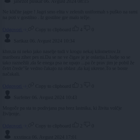
janezof puškar
06. Avgust 2024 08:15
Ne kličite jagre ! Jagri smo elita v zelenih uniformah s puško na rami
na poti v gostilno . Iz gostilne gre malo težje.
Odgovori
Copy to clipboard
4
0
Sarikaz
06. Avgust 2024 10:34
khm,ta ni neko jako naselje tudi v krogu nekaj kilometrov.Iz
maribora ziher pes ni.Da se ne ve čigav je je oslarija.LJudje so se
tako raznežili ,da še enega psa ne upajo ...pa če prav jim je pobil že
četrt črede"še vedno čakajo na oblast ,da kaj ukrene.To se boste
načakali.
Odgovori
Copy to clipboard
3
0
Surfeiter
06. Avgust 2024 10:43
Mogoče pa sta to podivjana psa brez lastnika, ki živita volčje
življenje.
Odgovori
Copy to clipboard
2
0
xxxtinca
06. Avgust 2024 17:01