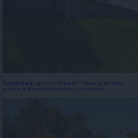
Štajerski župan gre po tretji mandat: Dokončati želi začete
projekte, med prednostnimi zdravstvena postaja