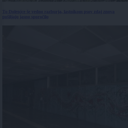
To Dolenjce še vedno razburja, lastnikom psov zdaj znova
pošiljajo jasno sporočilo