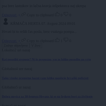
psa brez lastnikov in lačna.kravja inšpektorca naj ukrepa
Odgovori
Copy to clipboard
0
0
KȐMAČA HERTA
07. Avgust 2024 09:01
Hrvati bi to rešili čas posla, brez vsakega pompa...
Odgovori
Copy to clipboard
1
0
Zadnje objavljeno
V živo
Lokalno
2 uri nazaj
Kaj posaditi avgusta? Ni še prepozno, vse to lahko posadite na vrtu
Globalno
4 ure nazaj
Tako visoke prometne kazni vam lahko napišejo hrvaški policisti
Globalno
5 ur nazaj
Dobra novica za 38-letnega Hrvata, ki se na Irskem bori za življenje
Scena
5 ur nazaj