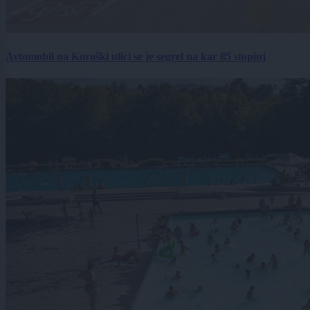
Avtomobil na Koroški ulici se je segrel na kar 85 stopinj