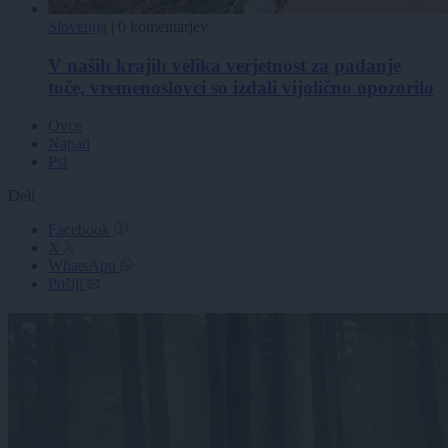
Slovenija
|
0 komentarjev
V naših krajih velika verjetnost za padanje
toče, vremenoslovci so izdali vijolično opozorilo
Ovce
Napad
Psi
Deli
Facebook
X
WhatsApp
Pošlji