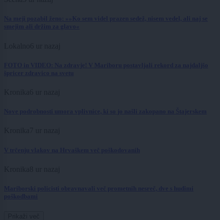
Na meji pozabil ženo: »»Ko sem videl prazen sedež, nisem vedel, ali naj se
smejim ali držim za glavo«
Lokalno
6 ur nazaj
FOTO in VIDEO: Na zdravje! V Mariboru postavljali rekord za najdaljšo
špricer zdravico na svetu
Kronika
6 ur nazaj
Nove podrobnosti umora vplivnice, ki so jo našli zakopano na Štajerskem
Kronika
7 ur nazaj
V trčenju vlakov na Hrvaškem več poškodovanih
Kronika
8 ur nazaj
Mariborski policisti obravnavali več prometnih nesreč, dve s hudimi
poškodbami
Prikaži več