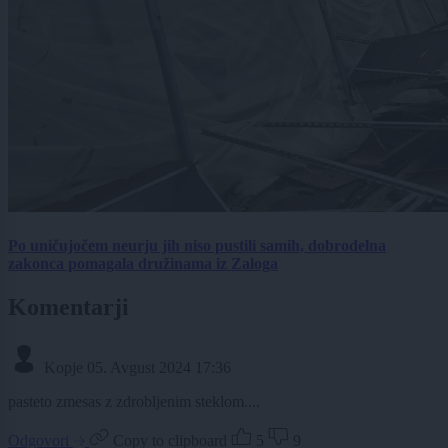
Po uničujočem neurju jih niso pustili samih, dobrodelna
zakonca pomagala družinama iz Zaloga
Komentarji
Kopje
05. Avgust 2024 17:36
pasteto zmesas z zdrobljenim steklom....
Odgovori
Copy to clipboard
5
9