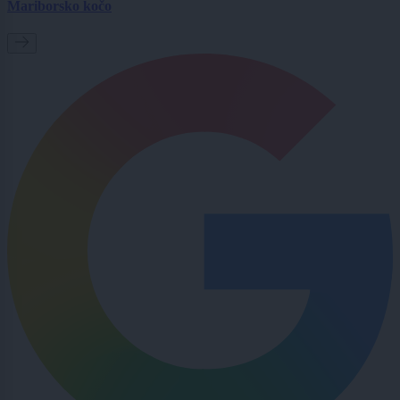
Mariborsko kočo