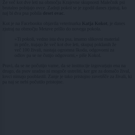
Že več kot dve leti na območju Krajevne skupnosti Malečnik psi
brutalno pobijajo ovce. Zadnji pokol se je zgodil danes zjutraj, ko
naj bi dva psa pobila
deset ovac
.
Kot je na Facebooku objavila veterinarka
Katja Kokot
, je danes
zjutraj na območju Metave prišlo do novega pokola.
»Ti pokoli, vedno ista dva psa, imamo slikovni material
in priče, trajajo že več kot dve leti, skupaj poklanih že
več 100 živali, nastaja ogromna škoda, odgovorni za
odlov pa se ne čutijo odgovorni,« piše Kokol.
Pravi, da se ne počutijo varne, da se institucije izgovarjajo ena na
drugo, da psov uradno ni mogoče ustreliti, ker gre za domačo žival,
lovci nimajo pooblastil. Zanje je tako pristojno zavetišče za živali, ki
pa naj se nebi počutilo pristojne.