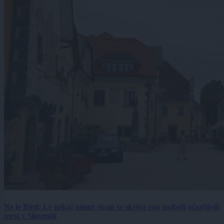
Ne le Bled: Le nekaj minut stran se skriva eno najbolj očarljivih
mest v Sloveniji