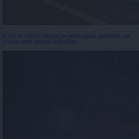
FOTO in VIDEO: Medtem ko občina odlaša, podjetniki sami
rešujejo ugled podhoda Ajdovščina