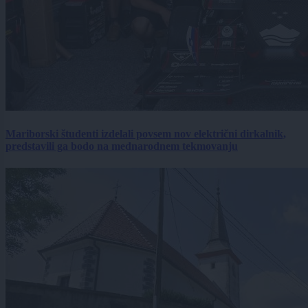
Mariborski študenti izdelali povsem nov električni dirkalnik,
predstavili ga bodo na mednarodnem tekmovanju