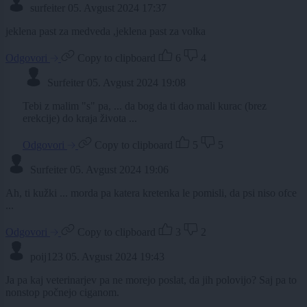
surfeiter
05. Avgust 2024 17:37
jeklena past za medveda ,jeklena past za volka
Odgovori
Copy to clipboard
6
4
Surfeiter
05. Avgust 2024 19:08
Tebi z malim "s" pa, ... da bog da ti dao mali kurac (brez
erekcije) do kraja života ...
Odgovori
Copy to clipboard
5
5
Surfeiter
05. Avgust 2024 19:06
Ah, ti kužki ... morda pa katera kretenka le pomisli, da psi niso ofce
...
Odgovori
Copy to clipboard
3
2
poij123
05. Avgust 2024 19:43
Ja pa kaj veterinarjev pa ne morejo poslat, da jih polovijo? Saj pa to
nonstop počnejo ciganom.