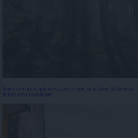
Umor avstrijske vplivnice, katere truplo so našli pri Majšperku,
dobiva nove razsežnosti