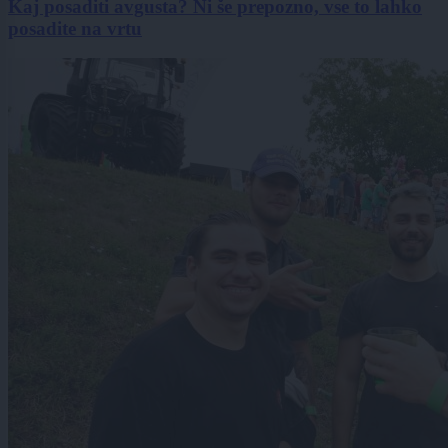
Kaj posaditi avgusta? Ni še prepozno, vse to lahko
posadite na vrtu