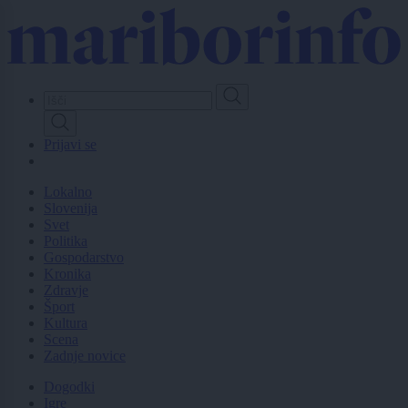
Skip
to
main
content
Prijavi se
Lokalno
Slovenija
Svet
Politika
Gospodarstvo
Kronika
Zdravje
Šport
Kultura
Scena
Zadnje novice
Dogodki
Igre