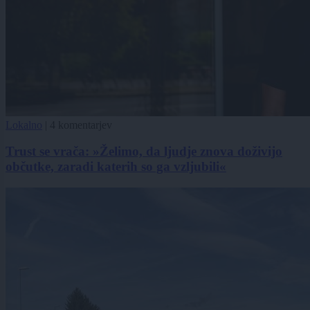
Lokalno
|
4 komentarjev
Trust se vrača: »Želimo, da ljudje znova doživijo
občutke, zaradi katerih so ga vzljubili«