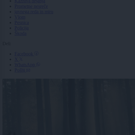
Kazniva dejanja
Prometne nesreče
javnega reda in miru
Vlom
Pesnica
Policija
Škoda
Deli
Facebook
X
WhatsApp
Pošlji