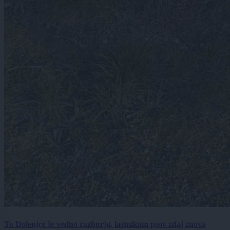
To Dolenjce še vedno razburja, lastnikom psov zdaj znova