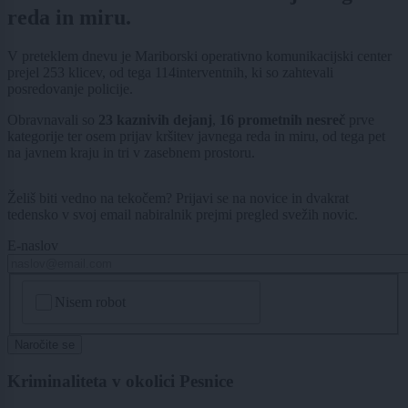
reda in miru.
V preteklem dnevu je Mariborski operativno komunikacijski center
prejel 253 klicev, od tega 114interventnih, ki so zahtevali
posredovanje policije.
Obravnavali so
23 kaznivih dejanj
,
16 prometnih nesreč
prve
kategorije ter osem prijav kršitev javnega reda in miru, od tega pet
na javnem kraju in tri v zasebnem prostoru.
Želiš biti vedno na tekočem? Prijavi se na novice in dvakrat
tedensko v svoj email nabiralnik prejmi pregled svežih novic.
E-naslov
CAPTCHA
Nisem robot
Naročite se
Kriminaliteta v okolici Pesnice