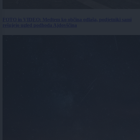
FOTO in VIDEO: Medtem ko občina odlaša, podjetniki sami
rešujejo ugled podhoda Ajdovščina