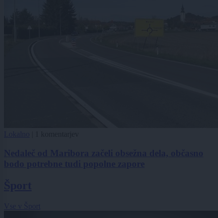
Lokalno
|
1 komentarjev
Nedaleč od Maribora začeli obsežna dela, občasno
bodo potrebne tudi popolne zapore
Šport
Vse v Šport