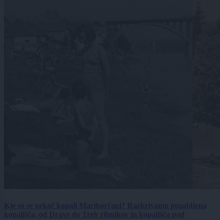
Kje so se nekoč kopali Mariborčani? Razkrivamo pozabljena
kopališča, od Drave do Treh ribnikov in kopališča pod