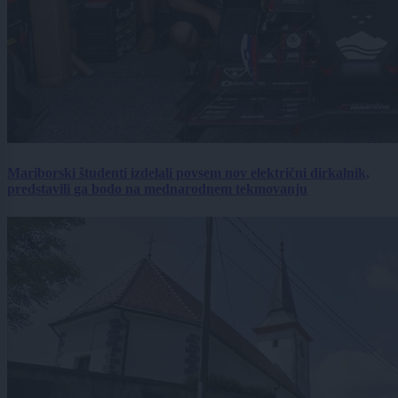
Mariborski študenti izdelali povsem nov električni dirkalnik,
predstavili ga bodo na mednarodnem tekmovanju