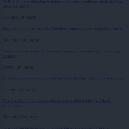
VIDEO: Avtobus obtičal na trajektu za Korčulo, potniki ga zibali, da bi ga
spravili z rampe
Kronika
2 uri nazaj
Eksplozija v lokalu v središču Maribora, zagorel aparat za praženje kave
Slovenija
3 ure nazaj
Konec kratke osvežitve: Pred nami še najmanj teden dni vročine in suhega
vremena
Scena
4 ure nazaj
Ta znamenja naj danes pazijo, kaj govorijo, Merkur lahko povzroči zaplete
Lokalno
7 ur nazaj
Maribor dobiva novo kolesarsko povezavo, dela naj bi se začela že
septembra
Slovenija
15 ur nazaj
Le še avgusta lahko mnogi Slovenci izkoristijo višjo pomoč države