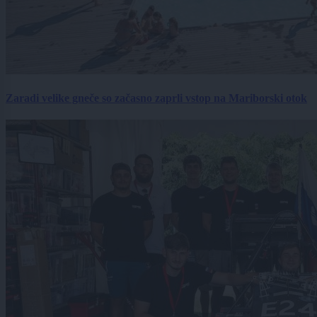
Zaradi velike gneče so začasno zaprli vstop na Mariborski otok