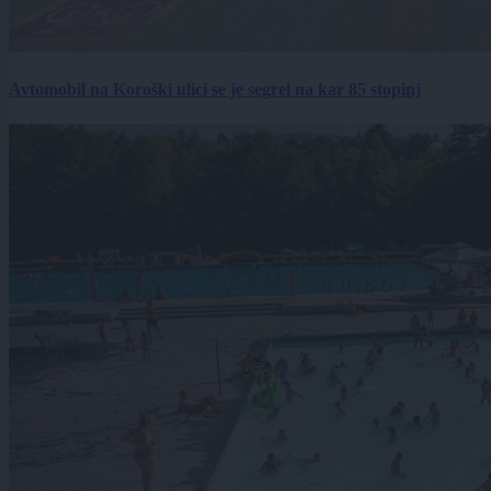
Avtomobil na Koroški ulici se je segrel na kar 85 stopinj