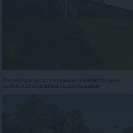
Štajerski župan gre po tretji mandat: Dokončati želi začete
projekte, med prednostnimi zdravstvena postaja