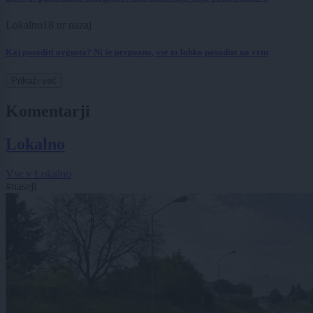
Lokalno
18 ur nazaj
Kaj posaditi avgusta? Ni še prepozno, vse to lahko posadite na vrtu
Prikaži več
Komentarji
Lokalno
Vse v Lokalno
#naseji