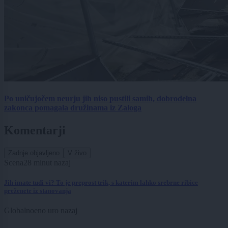
Po uničujočem neurju jih niso pustili samih, dobrodelna
zakonca pomagala družinama iz Zaloga
Komentarji
Zadnje objavljeno
V živo
Scena
28 minut nazaj
Jih imate tudi vi? To je preprost trik, s katerim lahko srebrne ribice
preženete iz stanovanja
Globalno
eno uro nazaj