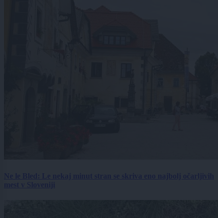
Ne le Bled: Le nekaj minut stran se skriva eno najbolj očarljivih
mest v Sloveniji