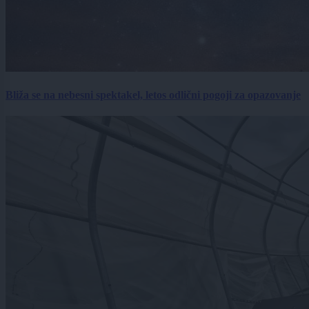
Bliža se na nebesni spektakel, letos odlični pogoji za opazovanje