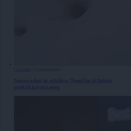
Globalno
|
0 komentarjev
Nenavadno in srhljivo: Nemčijo bi lahko
prekril krvavi sneg