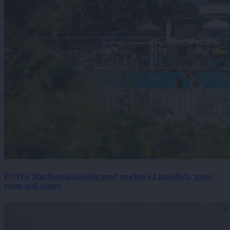
FOTO: Mariborčani bežijo pred vročino na kopališče, prost
vstop tudi danes