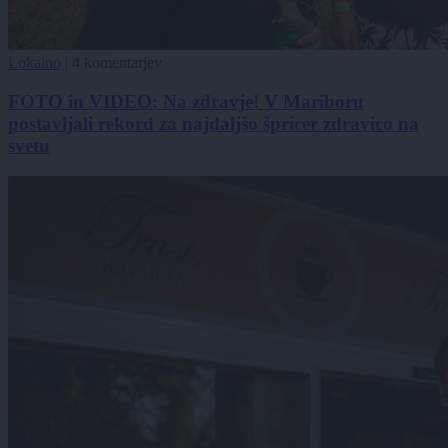
Lokalno
|
4 komentarjev
FOTO in VIDEO: Na zdravje! V Mariboru
postavljali rekord za najdaljšo špricer zdravico na
svetu