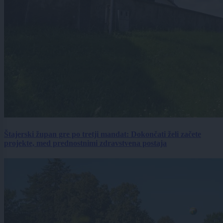
Štajerski župan gre po tretji mandat: Dokončati želi začete
projekte, med prednostnimi zdravstvena postaja