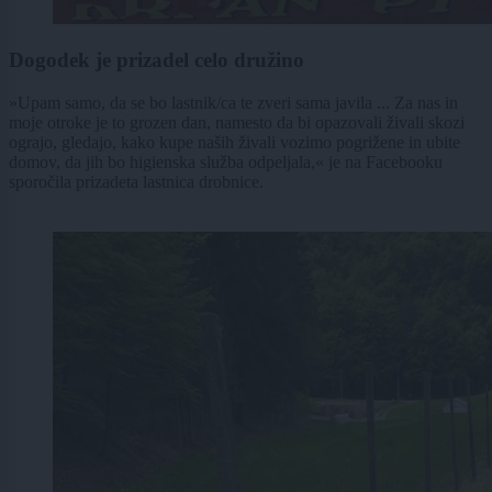
Dogodek je prizadel celo družino
»Upam samo, da se bo lastnik/ca te zveri sama javila ... Za nas in
moje otroke je to grozen dan, namesto da bi opazovali živali skozi
ograjo, gledajo, kako kupe naših živali vozimo pogrižene in ubite
domov, da jih bo higienska služba odpeljala,« je na Facebooku
sporočila prizadeta lastnica drobnice.