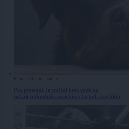
Kronika
|
0 komentarjev
Psa pretepal, ju puščal brez vode na
nekajcentimetrski verigi in v lastnih iztrebkih