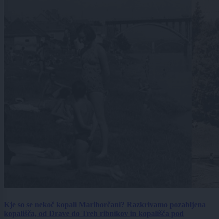
Kje so se nekoč kopali Mariborčani? Razkrivamo pozabljena
kopališča, od Drave do Treh ribnikov in kopališča pod