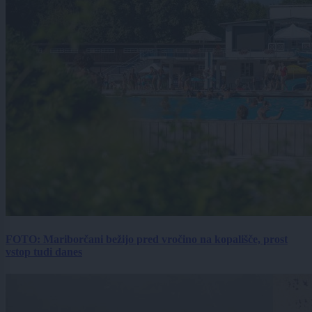
FOTO: Mariborčani bežijo pred vročino na kopališče, prost
vstop tudi danes