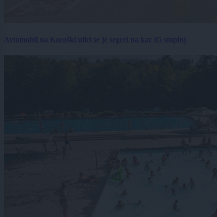
Avtomobil na Koroški ulici se je segrel na kar 85 stopinj