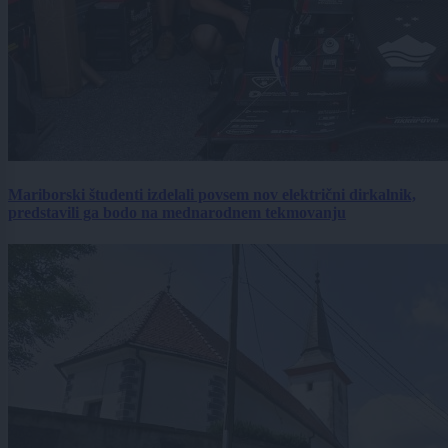
Mariborski študenti izdelali povsem nov električni dirkalnik,
predstavili ga bodo na mednarodnem tekmovanju