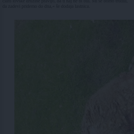
člani lovske družine pravijo, da ti naj ne bi bili. Mi se bomo trudili,
da zadevi pridemo do dna,« še dodaja lastnica.