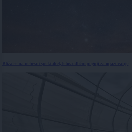
Bliža se na nebesni spektakel, letos odlični pogoji za opazovanje