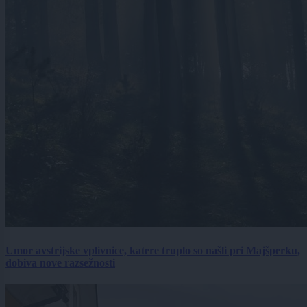
Umor avstrijske vplivnice, katere truplo so našli pri Majšperku,
dobiva nove razsežnosti