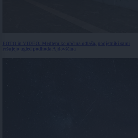
FOTO in VIDEO: Medtem ko občina odlaša, podjetniki sami
rešujejo ugled podhoda Ajdovščina