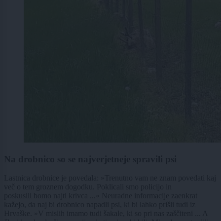
Na drobnico so se najverjetneje spravili psi
Lastnica drobnice je povedala: »Trenutno vam ne znam povedati kaj
več o tem groznem dogodku. Poklicali smo policijo in
poskusili bomo najti krivca ...« Neuradne informacije zaenkrat
kažejo, da naj bi drobnico napadli psi, ki bi lahko prišli tudi iz
Hrvaške. »V mislih imamo tudi šakale, ki so pri nas zaščiteni ... A