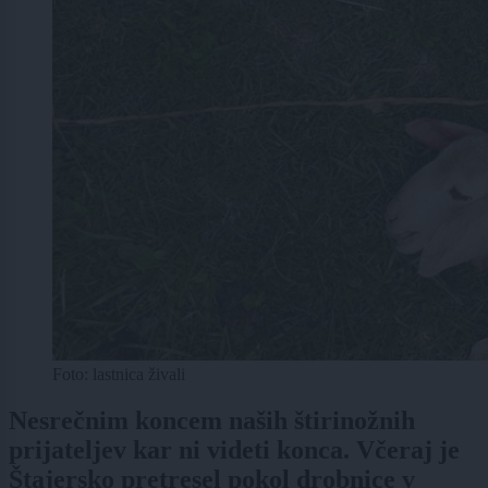
Foto: lastnica živali
Nesrečnim koncem naših štirinožnih
prijateljev kar ni videti konca. Včeraj je
Štajersko pretresel pokol drobnice v