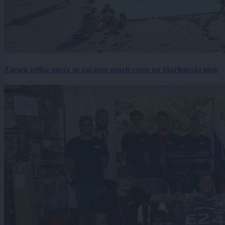
Zaradi velike gneče so začasno zaprli vstop na Mariborski otok