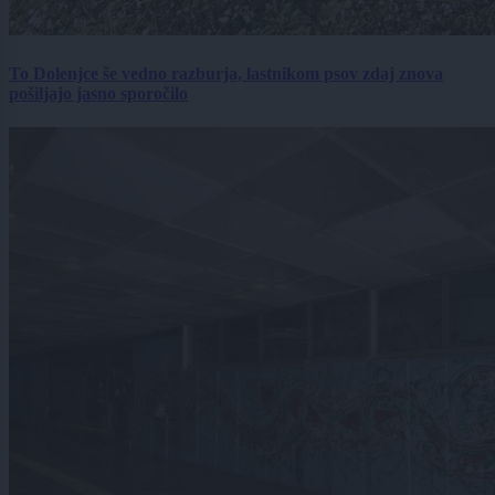
To Dolenjce še vedno razburja, lastnikom psov zdaj znova
pošiljajo jasno sporočilo