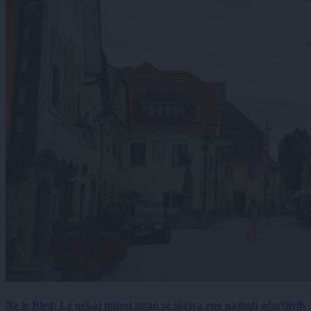
Ne le Bled: Le nekaj minut stran se skriva eno najbolj očarljivih