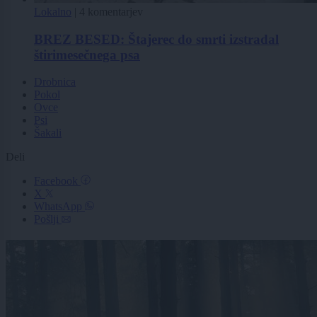
Lokalno
|
4 komentarjev
BREZ BESED: Štajerec do smrti izstradal
štirimesečnega psa
Drobnica
Pokol
Ovce
Psi
Šakali
Deli
Facebook
X
WhatsApp
Pošlji