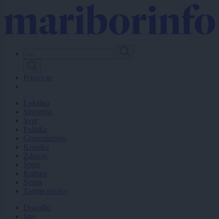
Skip
to
main
content
Prijavi se
Lokalno
Slovenija
Svet
Politika
Gospodarstvo
Kronika
Zdravje
Šport
Kultura
Scena
Zadnje novice
Dogodki
Igre