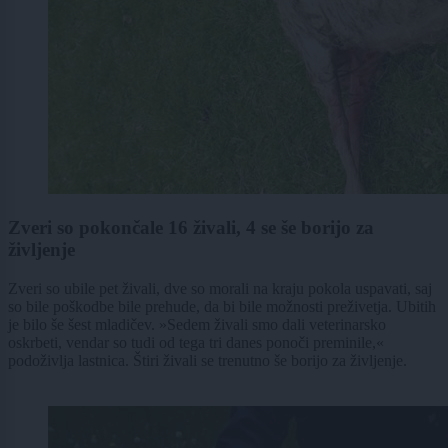
Zveri so pokončale 16 živali, 4 se še borijo za
življenje
Zveri so ubile pet živali, dve so morali na kraju pokola uspavati, saj
so bile poškodbe bile prehude, da bi bile možnosti preživetja. Ubitih
je bilo še šest mladičev. »Sedem živali smo dali veterinarsko
oskrbeti, vendar so tudi od tega tri danes ponoči preminile,«
podoživlja lastnica. Štiri živali se trenutno še borijo za življenje.