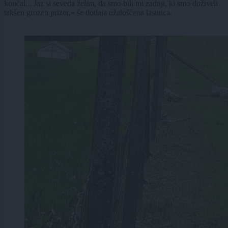
končal... Jaz si seveda želim, da smo bili mi zadnji, ki smo doživeli
takšen grozen prizor,« še dodaja užaloščena lastnica.