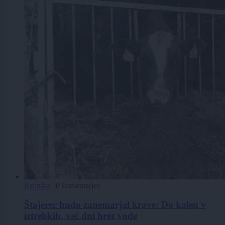
Kronika
|
0 komentarjev
Štajerec hudo zanemarjal krave: Do kolen v
iztrebkih, več dni brez vode