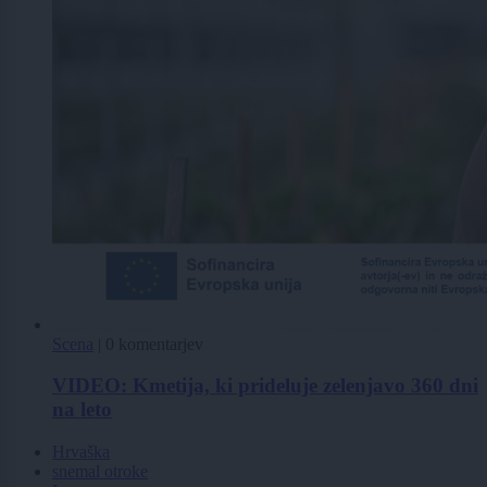
Scena
|
0 komentarjev
VIDEO: Kmetija, ki prideluje zelenjavo 360 dni
na leto
Hrvaška
snemal otroke