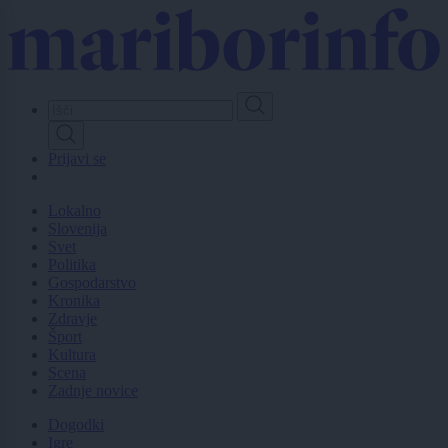
Skip
to
main
content
Prijavi se
Lokalno
Slovenija
Svet
Politika
Gospodarstvo
Kronika
Zdravje
Šport
Kultura
Scena
Zadnje novice
Dogodki
Igre