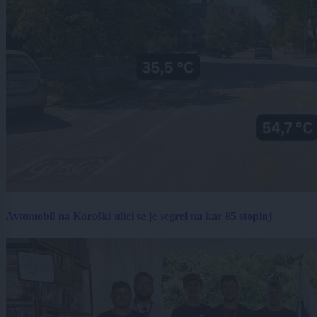
Avtomobil na Koroški ulici se je segrel na kar 85 stopinj