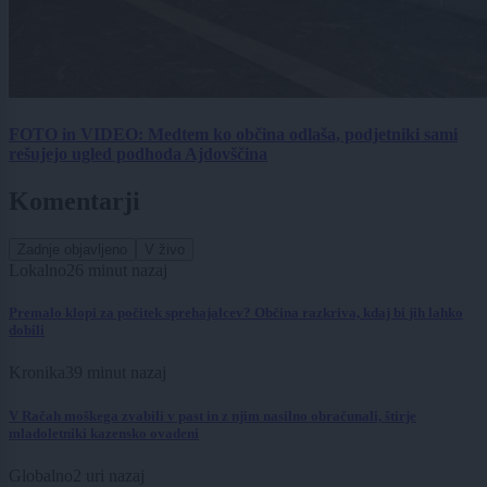
FOTO in VIDEO: Medtem ko občina odlaša, podjetniki sami
rešujejo ugled podhoda Ajdovščina
Komentarji
Zadnje objavljeno
V živo
Lokalno
26 minut nazaj
Premalo klopi za počitek sprehajalcev? Občina razkriva, kdaj bi jih lahko
dobili
Kronika
39 minut nazaj
V Račah moškega zvabili v past in z njim nasilno obračunali, štirje
mladoletniki kazensko ovadeni
Globalno
2 uri nazaj