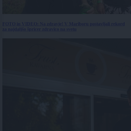
FOTO in VIDEO: Na zdravje! V Mariboru postavljali rekord
za najdaljšo špricer zdravico na svetu