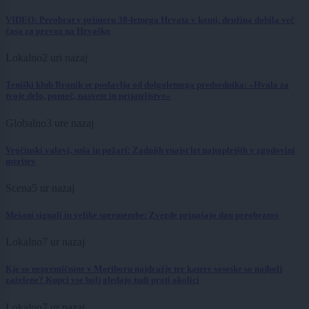
VIDEO: Preobrat v primeru 38-letnega Hrvata v komi, družina dobila več
časa za prevoz na Hrvaško
Lokalno
2 uri nazaj
Teniški klub Branik se poslavlja od dolgoletnega predsednika: »Hvala za
tvoje delo, pomoč, nasvete in prijateljstvo«
Globalno
3 ure nazaj
Vročinski valovi, suša in požari: Zadnjih enajst let najtoplejših v zgodovini
meritev
Scena
5 ur nazaj
Mešani signali in velike spremembe: Zvezde prinašajo dan preobratov
Lokalno
7 ur nazaj
Kje so nepremičnine v Mariboru najdražje ter katere soseske so najbolj
zaželene? Kupci vse bolj gledajo tudi proti okolici
Lokalno
7 ur nazaj