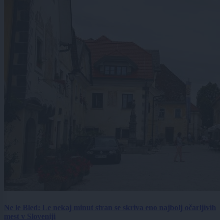
Ne le Bled: Le nekaj minut stran se skriva eno najbolj očarljivih
mest v Sloveniji