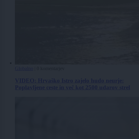
Globalno
|
0 komentarjev
VIDEO: Hrvaško Istro zajelo hudo neurje:
Poplavljene ceste in več kot 2500 udarov strel