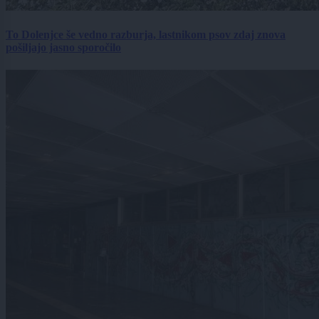
To Dolenjce še vedno razburja, lastnikom psov zdaj znova
pošiljajo jasno sporočilo