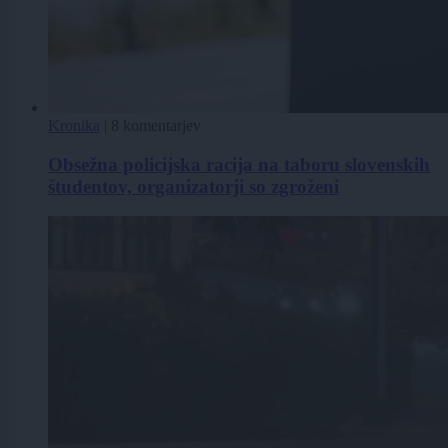
Kronika
|
8 komentarjev
Obsežna policijska racija na taboru slovenskih
študentov, organizatorji so zgroženi