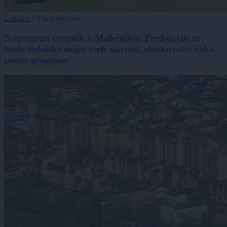
Lokalno
|
0 komentarjev
Nogometni praznik v Malečniku: Predstavile se
bodo dekliške ekipe vseh starosti, obiskovalce čaka
pester program