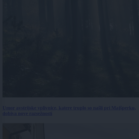
Umor avstrijske vplivnice, katere truplo so našli pri Majšperku,
dobiva nove razsežnosti