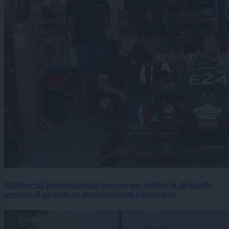
Mariborski študenti izdelali povsem nov električni dirkalnik,
predstavili ga bodo na mednarodnem tekmovanju