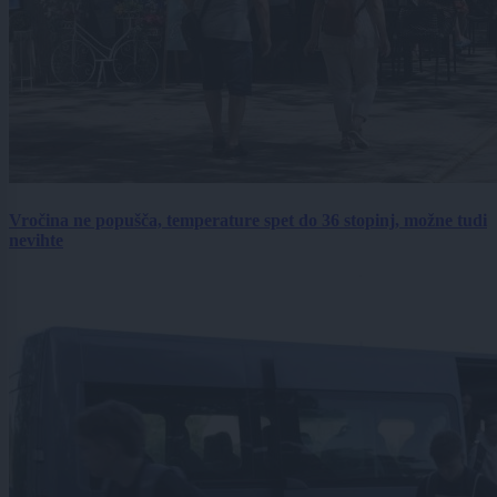
Vročina ne popušča, temperature spet do 36 stopinj, možne tudi
nevihte