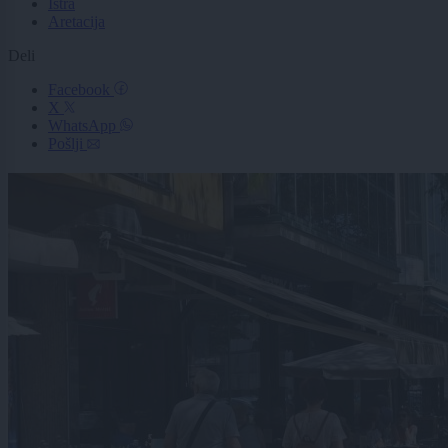
Istra
Aretacija
Deli
Facebook
X
WhatsApp
Pošlji