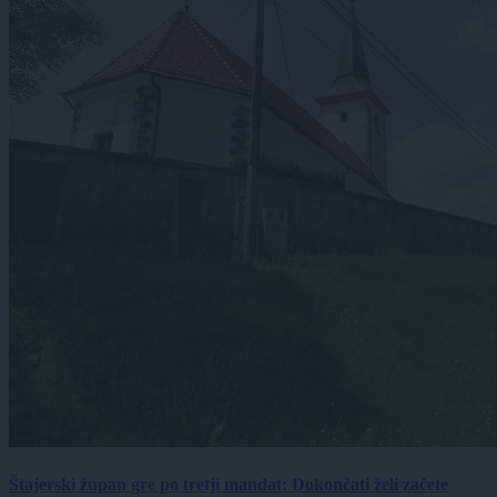
Štajerski župan gre po tretji mandat: Dokončati želi začete