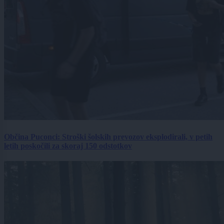
Občina Puconci: Stroški šolskih prevozov eksplodirali, v petih
letih poskočili za skoraj 150 odstotkov