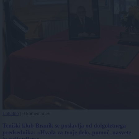
Lokalno
|
0 komentarjev
Teniški klub Branik se poslavlja od dolgoletnega
predsednika: »Hvala za tvoje delo, pomoč, nasvete