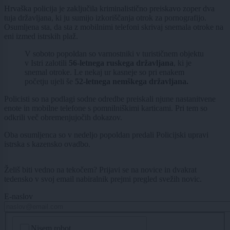
Hrvaška policija je zaključila kriminalistično preiskavo zoper dva
tuja državljana, ki ju sumijo izkoriščanja otrok za pornografijo.
Osumljena sta, da sta z mobilnimi telefoni skrivaj snemala otroke na
eni izmed istrskih plaž.
V soboto popoldan so varnostniki v turističnem objektu
v Istri zalotili
56-letnega ruskega državljana
, ki je
snemal otroke. Le nekaj ur kasneje so pri enakem
početju ujeli še
52-letnega nemškega državljana.
Policisti so na podlagi sodne odredbe preiskali njune nastanitvene
enote in mobilne telefone s pomnilniškimi karticami. Pri tem so
odkrili več obremenjujočih dokazov.
Oba osumljenca so v nedeljo popoldan predali Policijski upravi
istrska s kazensko ovadbo.
Želiš biti vedno na tekočem? Prijavi se na novice in dvakrat
tedensko v svoj email nabiralnik prejmi pregled svežih novic.
E-naslov
CAPTCHA
Nisem robot