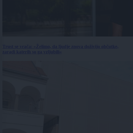
Trust se vrača: »Želimo, da ljudje znova doživijo občutke,
zaradi katerih so ga vzljubili«