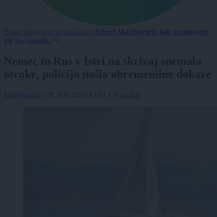
Želite biti vedno na tekočem?
Izberi Mariborinfo kot prednostni
vir na Googlu.
Nemec in Rus v Istri na skrivaj snemala
otroke, policija našla obremenilne dokaze
Mariborinfo
|
28. julij 2025 12:51
v
Kronika