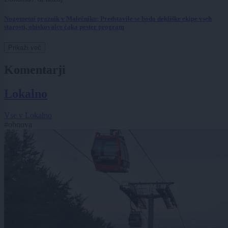
Nogometni praznik v Malečniku: Predstavile se bodo dekliške ekipe vseh
starosti, obiskovalce čaka pester program
Prikaži več
Komentarji
Lokalno
Vse v Lokalno
#obnova