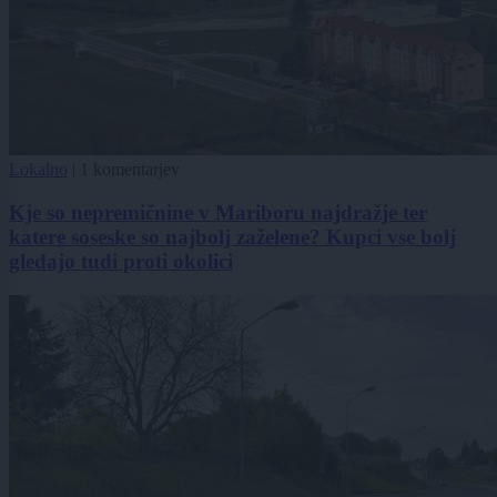
Lokalno
|
1 komentarjev
Kje so nepremičnine v Mariboru najdražje ter
katere soseske so najbolj zaželene? Kupci vse bolj
gledajo tudi proti okolici