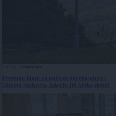
Lokalno
|
0 komentarjev
Premalo klopi za počitek sprehajalcev?
Občina razkriva, kdaj bi jih lahko dobili