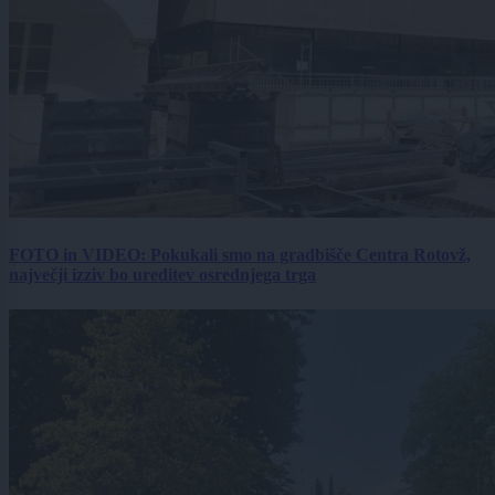
FOTO in VIDEO: Pokukali smo na gradbišče Centra Rotovž,
največji izziv bo ureditev osrednjega trga