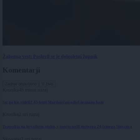
Žalostna vest: Poslovil se je dolgoletni župnik
Komentarji
Zadnje objavljeno
V živo
Kronika
48 minut nazaj
Ste ga kje videli? 45-letni Mariborčan odšel neznano kam
Kronika
2 uri nazaj
Tragedija na hrvaškem otoku, v morju našli mrtvega 24-letnega Slovenca
Slovenija
2 uri nazaj