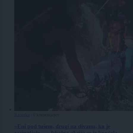
Kronika
|
0 komentarjev
»Eni pod tušem, drugi na divanu, ko je
zacingljalo ...« Iskalna akcija se je končala