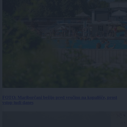
FOTO: Mariborčani bežijo pred vročino na kopališče, prost
vstop tudi danes