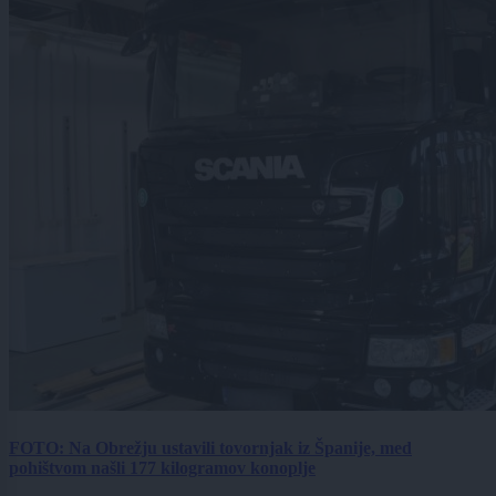
FOTO: Na Obrežju ustavili tovornjak iz Španije, med
pohištvom našli 177 kilogramov konoplje