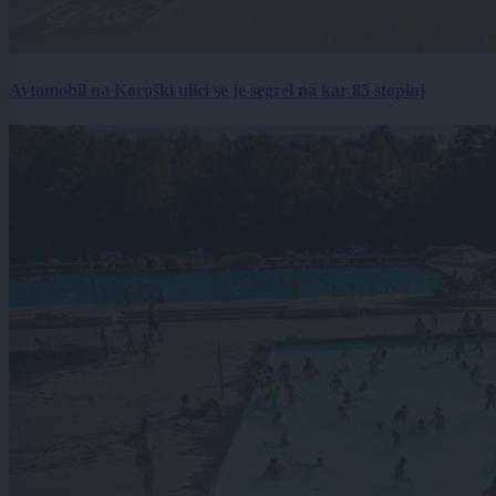
Avtomobil na Koroški ulici se je segrel na kar 85 stopinj