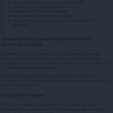
odstranjevanje lestev in orodja iz okolice hiše,
zaklepanje stanovanjskih objektov in vozil,
hranjenje ključev na varnih mestih,
ne hranite večjih količin denarja doma,
ob odsotnosti puščajte prižgano luč, da ustvarite videz
prisotnosti.
Pomembna vloga sosedov in previdnost na
družbenih omrežjih
Če lastnikov več dni ni doma, lahko veliko pomagajo sosedje,
prijatelji ali sorodniki. Policija svetuje, naj praznijo nabiralnik,
spreminjajo položaj rolet ali žaluzij, parkirajo vozilo na dvorišču ali
se občasno zadržujejo na posestvu.
Ob tem policija opozarja tudi na nepremišljeno objavljanje
odsotnosti na družbenih omrežjih, saj lahko to storilcem razkrije, da
je hiša dalj časa prazna.
Kaj storiti ob vlomu?
Če kljub previdnosti postanete žrtev vloma ali tatvine, takoj
obvestite policijo na številko 113 ali Policijsko postajo Šentilj na