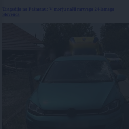
Tragedija na Pašmanu: V morju našli mrtvega 24-letnega
Slovenca