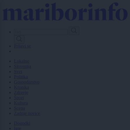
Skip
to
main
content
Prijavi se
Lokalno
Slovenija
Svet
Politika
Gospodarstvo
Kronika
Zdravje
Šport
Kultura
Scena
Zadnje novice
Dogodki
Igre