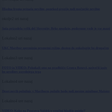
Hladna fronta prinaša nevihte, ponekod grozijo tudi močnejše nevihte
okolje
2 uri nazaj
Suša prizadela velik del Slovenije: Reke upadajo, podzemne vode je vse manj
Lokalno
2 uri nazaj
UKC Maribor spreminja prometni režim, dostop do onkologije bo drugačen
Lokalno
3 ure nazaj
FOTO in VIDEO: Pokukali smo na gradbišče Centra Rotovž, največji izziv
bo ureditev osrednjega trga
Lokalno
4 ure nazaj
Deset novih polnilnic v Mariboru, polnile bodo tudi mestne minibuse Maister
Lokalno
4 ure nazaj
VIDEO: Kako na Posestvu Valdek v vročini hladijo pujske?