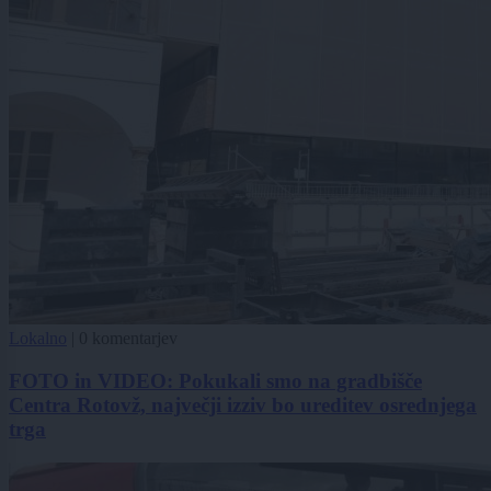
Lokalno
|
0 komentarjev
FOTO in VIDEO: Pokukali smo na gradbišče
Centra Rotovž, največji izziv bo ureditev osrednjega
trga