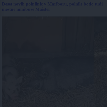
Deset novih polnilnic v Mariboru, polnile bodo tudi
mestne minibuse Maister