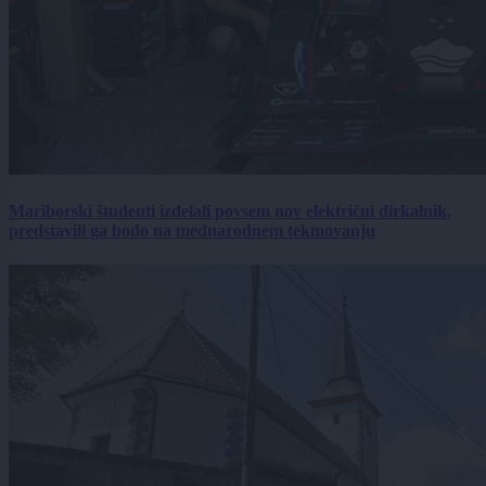
Mariborski študenti izdelali povsem nov električni dirkalnik,
predstavili ga bodo na mednarodnem tekmovanju