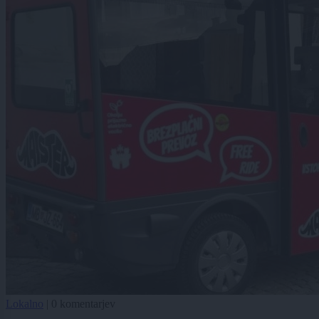
Lokalno
|
0 komentarjev