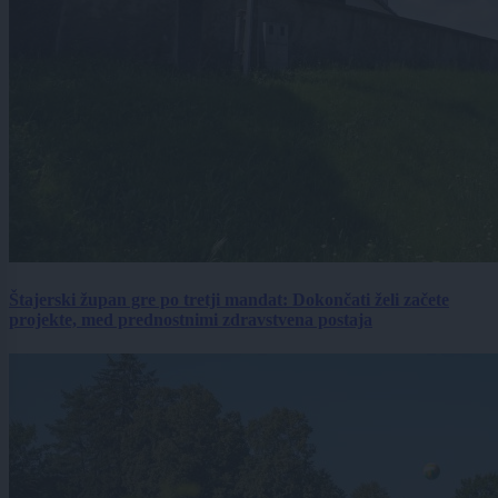
Štajerski župan gre po tretji mandat: Dokončati želi začete
projekte, med prednostnimi zdravstvena postaja