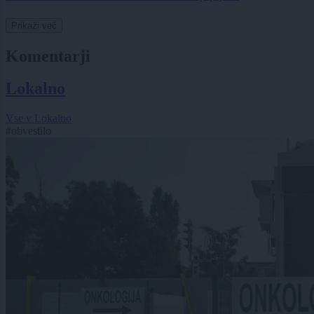
Prikaži več
Komentarji
Lokalno
Vse v Lokalno
#obvestilo