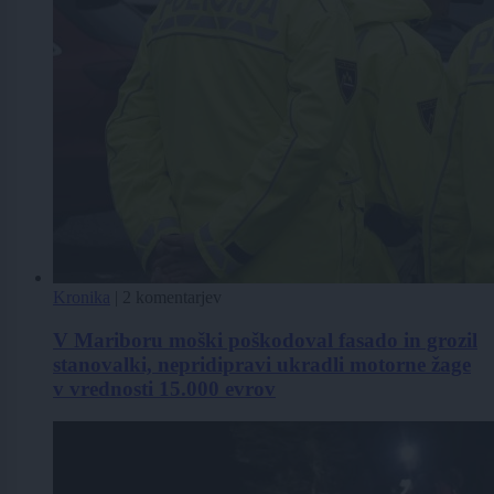
Kronika
|
2 komentarjev
V Mariboru moški poškodoval fasado in grozil
stanovalki, nepridipravi ukradli motorne žage
v vrednosti 15.000 evrov