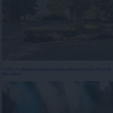
FOTO: V soboškem mestnem parku podrli več dreves. Preverili
smo, zakaj