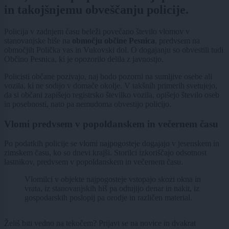
in takojšnjemu obveščanju policije.
Policija v zadnjem času beleži povečano število vlomov v
stanovanjske hiše na
območju občine Pesnica
, predvsem na
območjih Polička vas in Vukovski dol. O dogajanju so obvestili tudi
Občino Pesnica, ki je opozorilo delila z javnostjo.
Policisti občane pozivajo, naj bodo pozorni na sumljive osebe ali
vozila, ki ne sodijo v domače okolje. V takšnih primerih svetujejo,
da si občani zapišejo registrsko številko vozila, opišejo število oseb
in posebnosti, nato pa nemudoma obvestijo policijo.
Vlomi predvsem v popoldanskem in večernem času
Po podatkih policije se vlomi najpogosteje dogajajo v jesenskem in
zimskem času, ko so dnevi krajši. Storilci izkoriščajo odsotnost
lastnikov, predvsem v popoldanskem in večernem času.
Vlomilci v objekte najpogosteje vstopajo skozi okna in
vrata, iz stanovanjskih hiš pa odtujijo denar in nakit, iz
gospodarskih poslopij pa orodje in različen material.
Želiš biti vedno na tekočem? Prijavi se na novice in dvakrat