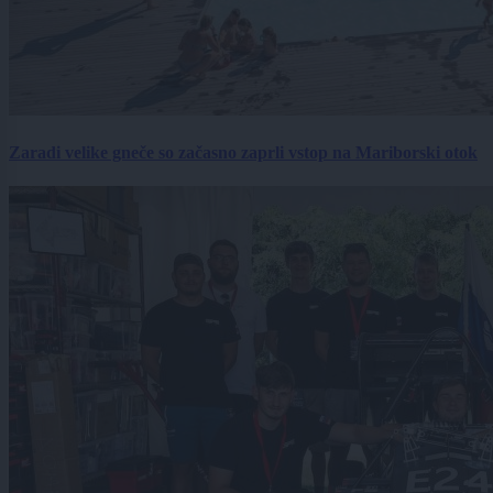
Zaradi velike gneče so začasno zaprli vstop na Mariborski otok