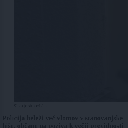
Slika je simbolična.
Policija beleži več vlomov v stanovanjske
hiše, občane pa poziva k večji previdnosti