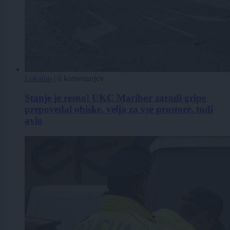
Lokalno
|
0 komentarjev
Stanje je resno! UKC Maribor zaradi gripe
prepovedal obiske, velja za vse prostore, tudi
avlo