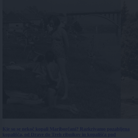
Kje so se nekoč kopali Mariborčani? Razkrivamo pozabljena
kopališča, od Drave do Treh ribnikov in kopališča pod