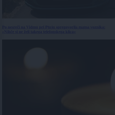
Po nesreči na Vidmu pri Ptuju spregovorila mama voznika:
»Nihče si ne želi takega telefonskega klica«