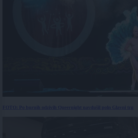
FOTO: Po burnih odzivih Queernight navdušil poln Glavni trg