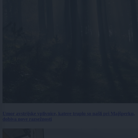
Umor avstrijske vplivnice, katere truplo so našli pri Majšperku,
dobiva nove razsežnosti