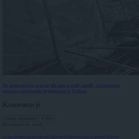
Po uničujočem neurju jih niso pustili samih, dobrodelna
zakonca pomagala družinama iz Zaloga
Komentarji
Zadnje objavljeno
V živo
Slovenija
4 ure nazaj
Le še avgusta lahko mnogi Slovenci izkoristijo višjo pomoč države