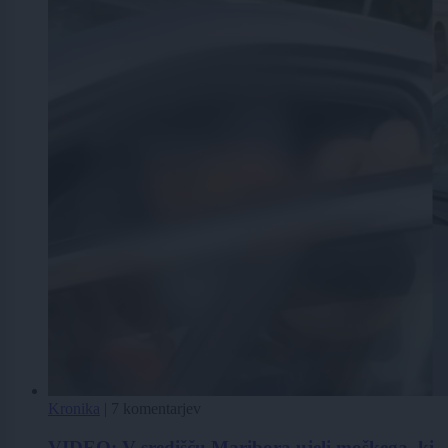
Kronika
|
7 komentarjev
VIDEO: V središču Maribora ujeli moškega, ki