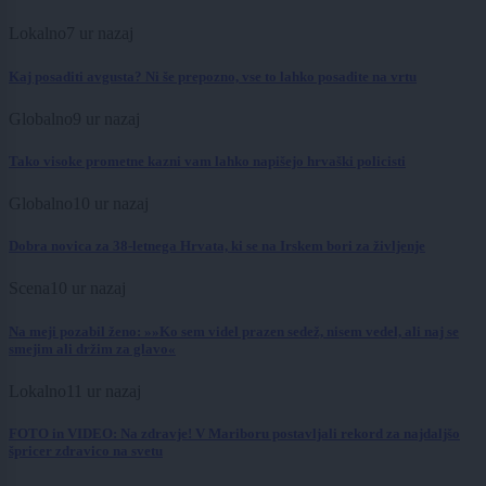
Lokalno
7 ur nazaj
Kaj posaditi avgusta? Ni še prepozno, vse to lahko posadite na vrtu
Globalno
9 ur nazaj
Tako visoke prometne kazni vam lahko napišejo hrvaški policisti
Globalno
10 ur nazaj
Dobra novica za 38-letnega Hrvata, ki se na Irskem bori za življenje
Scena
10 ur nazaj
Na meji pozabil ženo: »»Ko sem videl prazen sedež, nisem vedel, ali naj se
smejim ali držim za glavo«
Lokalno
11 ur nazaj
FOTO in VIDEO: Na zdravje! V Mariboru postavljali rekord za najdaljšo
špricer zdravico na svetu