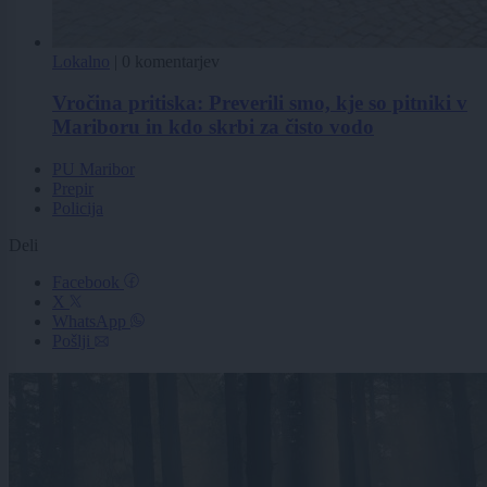
Lokalno
|
0 komentarjev
Vročina pritiska: Preverili smo, kje so pitniki v
Mariboru in kdo skrbi za čisto vodo
PU Maribor
Prepir
Policija
Deli
Facebook
X
WhatsApp
Pošlji