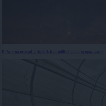
Bliža se na nebesni spektakel, letos odlični pogoji za opazovanje