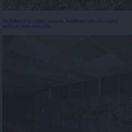
To Dolenjce še vedno razburja, lastnikom psov zdaj znova
pošiljajo jasno sporočilo