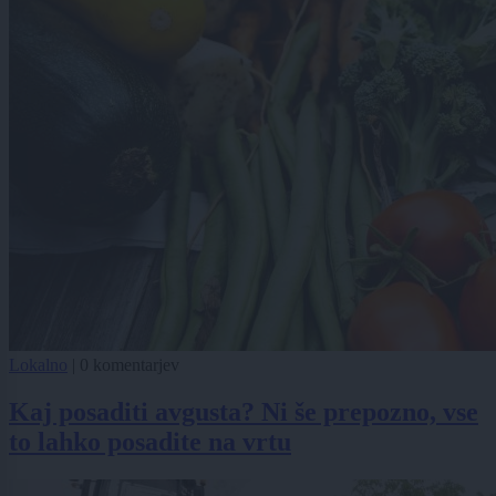
Lokalno
|
0 komentarjev
Kaj posaditi avgusta? Ni še prepozno, vse
to lahko posadite na vrtu