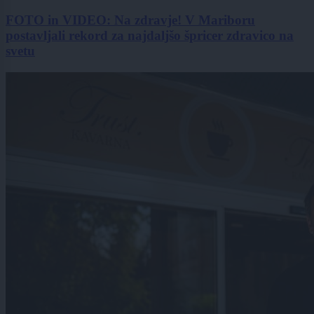
FOTO in VIDEO: Na zdravje! V Mariboru
postavljali rekord za najdaljšo špricer zdravico na
svetu