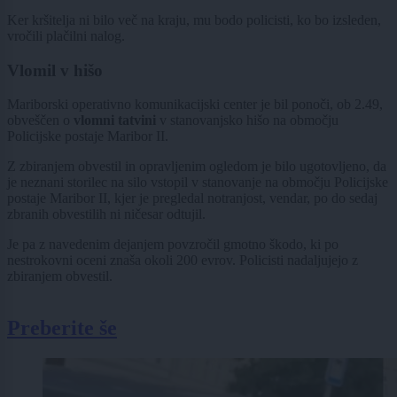
Ker kršitelja ni bilo več na kraju, mu bodo policisti, ko bo izsleden,
vročili plačilni nalog.
Vlomil v hišo
Mariborski operativno komunikacijski center je bil ponoči, ob 2.49,
obveščen o
vlomni tatvini
v stanovanjsko hišo na območju
Policijske postaje Maribor II.
Z zbiranjem obvestil in opravljenim ogledom je bilo ugotovljeno, da
je neznani storilec na silo vstopil v stanovanje na območju Policijske
postaje Maribor II, kjer je pregledal notranjost, vendar, po do sedaj
zbranih obvestilih ni ničesar odtujil.
Je pa z navedenim dejanjem povzročil gmotno škodo, ki po
nestrokovni oceni znaša okoli 200 evrov. Policisti nadaljujejo z
zbiranjem obvestil.
Preberite še