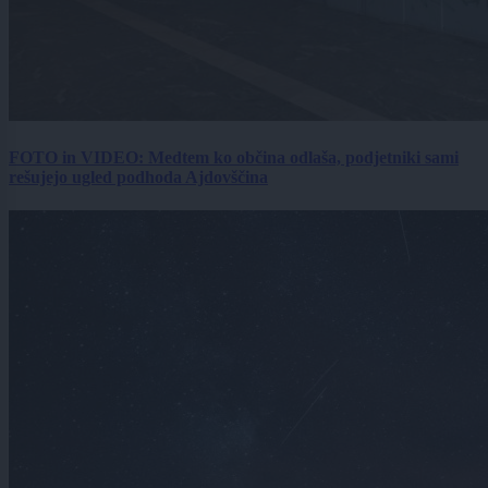
FOTO in VIDEO: Medtem ko občina odlaša, podjetniki sami
rešujejo ugled podhoda Ajdovščina