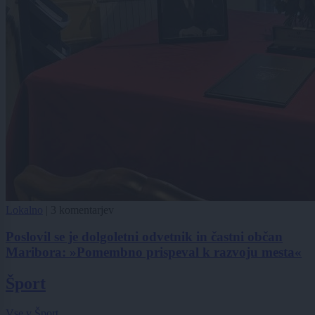
Lokalno
|
3 komentarjev
Poslovil se je dolgoletni odvetnik in častni občan
Maribora: »Pomembno prispeval k razvoju mesta«
Šport
Vse v Šport