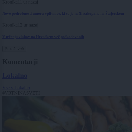
Kronika
11 ur nazaj
Nove podrobnosti umora vplivnice, ki so jo našli zakopano na Štajerskem
Kronika
12 ur nazaj
V trčenju vlakov na Hrvaškem več poškodovanih
Prikaži več
Komentarji
Lokalno
Vse v Lokalno
#VRTNINASVETI