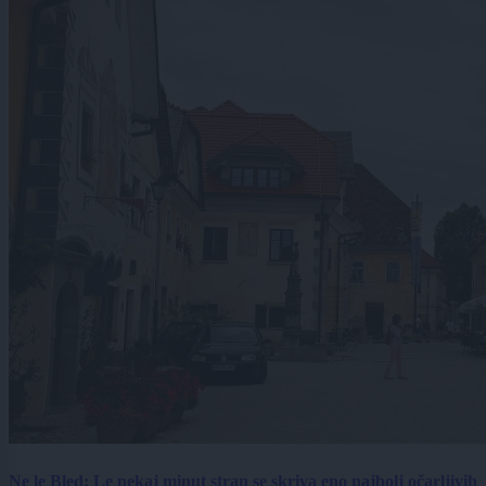
Ne le Bled: Le nekaj minut stran se skriva eno najbolj očarljivih