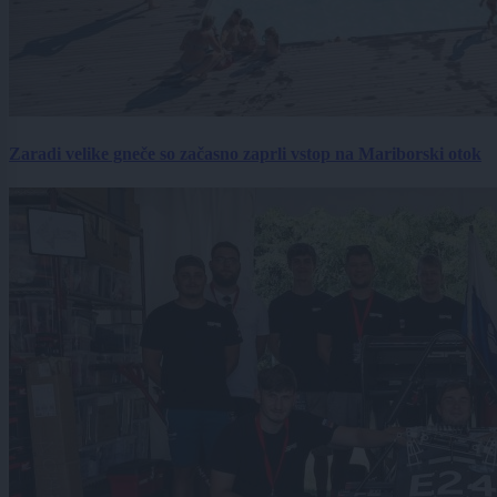
Zaradi velike gneče so začasno zaprli vstop na Mariborski otok