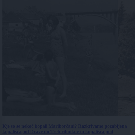
Kje so se nekoč kopali Mariborčani? Razkrivamo pozabljena
kopališča, od Drave do Treh ribnikov in kopališča pod