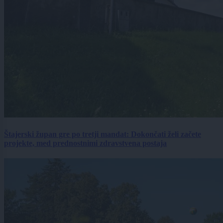
Štajerski župan gre po tretji mandat: Dokončati želi začete
projekte, med prednostnimi zdravstvena postaja