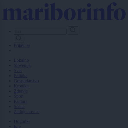
Skip
to
main
content
Prijavi se
Lokalno
Slovenija
Svet
Politika
Gospodarstvo
Kronika
Zdravje
Šport
Kultura
Scena
Zadnje novice
Dogodki
Igre