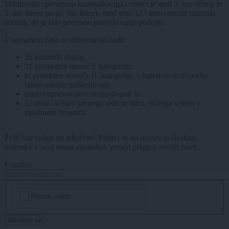
Mariborski operativno komunikacijski center je med 5. uro včeraj in
5. uro danes prejel 386 klicev, med temi 127 interventnih oziroma
takšnih, da je bilo potrebno posredovanje policije.
V opisanem času so obravnavali tudi:
26 kaznivih dejanj,
21 prometnih nesreč I. kategorije,
tri prometne nesreče II. kategorije, v kateri so se tri osebe
lahko telesno poškodovale,
osem primerov povoženja divjadi in
11 prijav kršitev javnega reda in miru, od tega sedem v
zasebnem prostoru.
Želiš biti vedno na tekočem? Prijavi se na novice in dvakrat
tedensko v svoj email nabiralnik prejmi pregled svežih novic.
E-naslov
CAPTCHA
Nisem robot
Naročite se