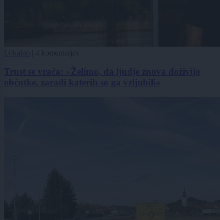
Lokalno
|
4 komentarjev
Trust se vrača: »Želimo, da ljudje znova doživijo
občutke, zaradi katerih so ga vzljubili«