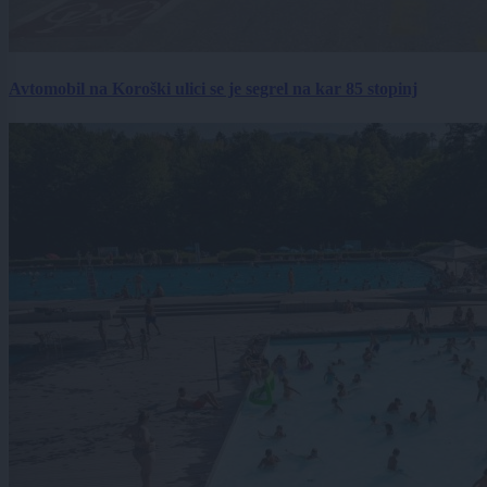
Avtomobil na Koroški ulici se je segrel na kar 85 stopinj