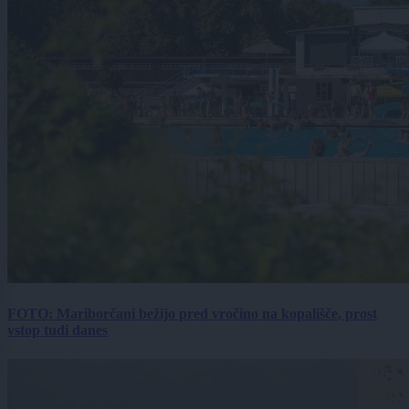
FOTO: Mariborčani bežijo pred vročino na kopališče, prost
vstop tudi danes