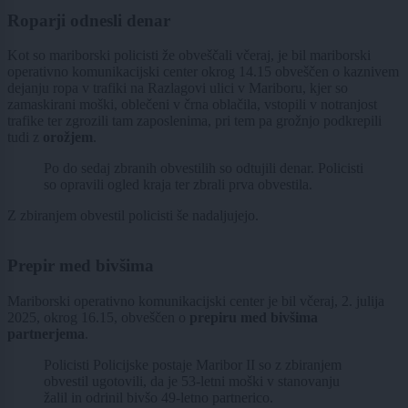
Roparji odnesli denar
Kot so mariborski policisti že obveščali včeraj, je bil mariborski
operativno komunikacijski center okrog 14.15 obveščen o kaznivem
dejanju ropa v trafiki na Razlagovi ulici v Mariboru, kjer so
zamaskirani moški, oblečeni v črna oblačila, vstopili v notranjost
trafike ter zgrozili tam zaposlenima, pri tem pa grožnjo podkrepili
tudi z
orožjem
.
Po do sedaj zbranih obvestilih so odtujili denar. Policisti
so opravili ogled kraja ter zbrali prva obvestila.
Z zbiranjem obvestil policisti še nadaljujejo.
Prepir med bivšima
Mariborski operativno komunikacijski center je bil včeraj, 2. julija
2025, okrog 16.15, obveščen o
prepiru med bivšima
partnerjema
.
Policisti Policijske postaje Maribor II so z zbiranjem
obvestil ugotovili, da je 53-letni moški v stanovanju
žalil in odrinil bivšo 49-letno partnerico.