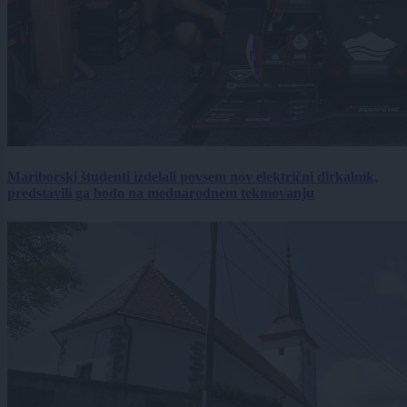
Mariborski študenti izdelali povsem nov električni dirkalnik,
predstavili ga bodo na mednarodnem tekmovanju