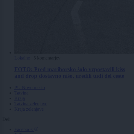
Lokalno
|
5 komentarjev
FOTO: Pred mariborsko šolo vzpostavili kiss
and drop dostavno nišo, uredili tudi del ceste
PU Novo mesto
Tatvina
Kraja
Tatvina zelenjave
Kraja zelenjave
Deli
Facebook