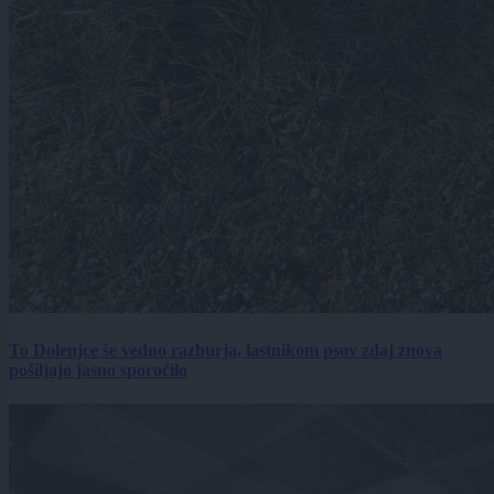
To Dolenjce še vedno razburja, lastnikom psov zdaj znova
pošiljajo jasno sporočilo