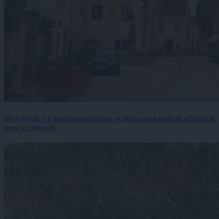
Ne le Bled: Le nekaj minut stran se skriva eno najbolj očarljivih
mest v Sloveniji