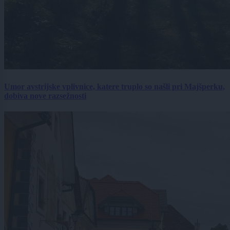
Umor avstrijske vplivnice, katere truplo so našli pri Majšperku,
dobiva nove razsežnosti