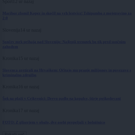
Šport
12 ur nazaj
Maribor zlomil Koper in skočil na vrh lestvice! Tshipamba z mojstrovino za
2:0
Slovenija
14 ur nazaj
Sončev mrk prihaja nad Slovenijo: Najlepši trenutek bo tik pred sončnim
zahodom
Kronika
15 ur nazaj
Slovenca aretirali na Hrvaškem: Očitajo mu pranje milijonov in povezave s
kriminalno združbo
Kronika
16 ur nazaj
Šok na plaži v Crikvenici: Drevo padlo na kopalce, štirje poškodovani
Kronika
17 ur nazaj
FOTO: Z gliserjem v obalo, dve osebi prepeljali v bolnišnico
Prikaži več