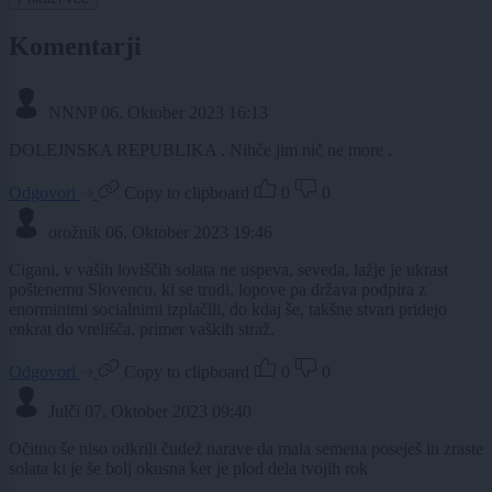
Komentarji
NNNP
06. Oktober 2023 16:13
DOLEJNSKA REPUBLIKA . Nihče jim nič ne more .
Odgovori
Copy to clipboard
0
0
orožnik
06. Oktober 2023 19:46
Cigani, v vaših loviščih solata ne uspeva, seveda, lažje je ukrast
poštenemu Slovencu, ki se trudi, lopove pa država podpira z
enorminimi socialnimi izplačili, do kdaj še, takšne stvari pridejo
enkrat do vrelišča, primer vaških straž.
Odgovori
Copy to clipboard
0
0
Julči
07. Oktober 2023 09:40
Očitno še niso odkrili čudež narave da mala semena poseješ in zraste
solata ki je še bolj okusna ker je plod dela tvojih rok