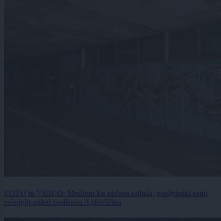
FOTO in VIDEO: Medtem ko občina odlaša, podjetniki sami
rešujejo ugled podhoda Ajdovščina