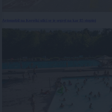
Avtomobil na Koroški ulici se je segrel na kar 85 stopinj