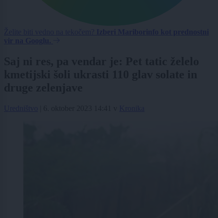
Želite biti vedno na tekočem?
Izberi Mariborinfo kot prednostni
vir na Googlu.
Saj ni res, pa vendar je: Pet tatic želelo
kmetijski šoli ukrasti 110 glav solate in
druge zelenjave
Uredništvo
|
6. oktober 2023 14:41
v
Kronika