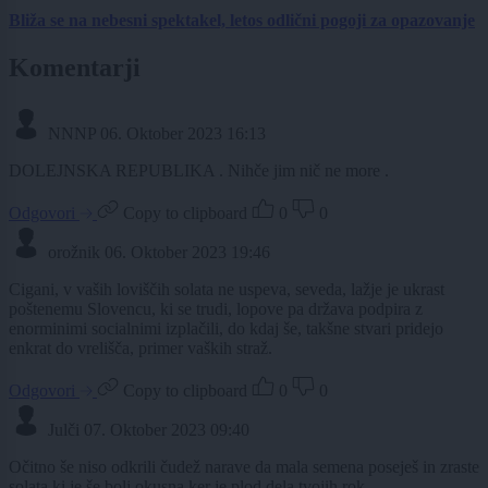
Bliža se na nebesni spektakel, letos odlični pogoji za opazovanje
Komentarji
NNNP
06. Oktober 2023 16:13
DOLEJNSKA REPUBLIKA . Nihče jim nič ne more .
Odgovori
Copy to clipboard
0
0
orožnik
06. Oktober 2023 19:46
Cigani, v vaših loviščih solata ne uspeva, seveda, lažje je ukrast
poštenemu Slovencu, ki se trudi, lopove pa država podpira z
enorminimi socialnimi izplačili, do kdaj še, takšne stvari pridejo
enkrat do vrelišča, primer vaških straž.
Odgovori
Copy to clipboard
0
0
Julči
07. Oktober 2023 09:40
Očitno še niso odkrili čudež narave da mala semena poseješ in zraste
solata ki je še bolj okusna ker je plod dela tvojih rok