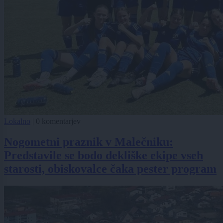
Lokalno
|
0 komentarjev
Nogometni praznik v Malečniku:
Predstavile se bodo dekliške ekipe vseh
starosti, obiskovalce čaka pester program