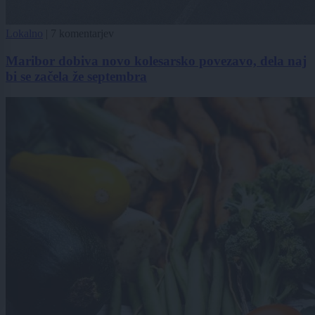
Lokalno
|
7 komentarjev
Maribor dobiva novo kolesarsko povezavo, dela naj
bi se začela že septembra