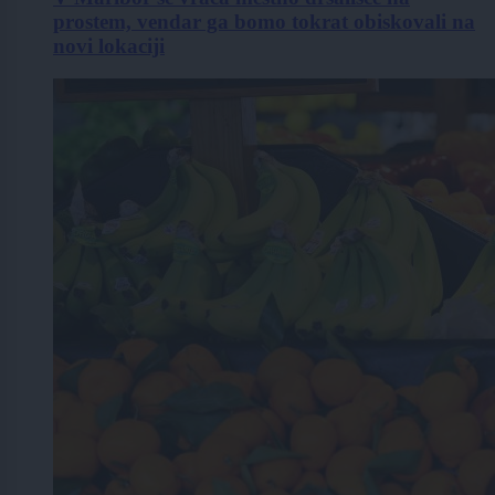
prostem, vendar ga bomo tokrat obiskovali na
novi lokaciji