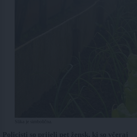
Slika je simbolična.
Policisti so prijeli pet žensk, ki so včeraj