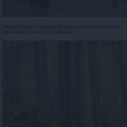
Občina Puconci: Stroški šolskih prevozov eksplodirali, v petih
letih poskočili za skoraj 150 odstotkov