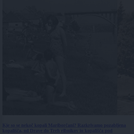
Kje so se nekoč kopali Mariborčani? Razkrivamo pozabljena
kopališča, od Drave do Treh ribnikov in kopališča pod