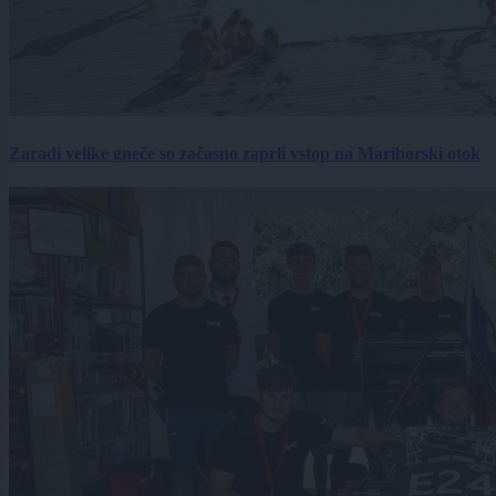
Zaradi velike gneče so začasno zaprli vstop na Mariborski otok