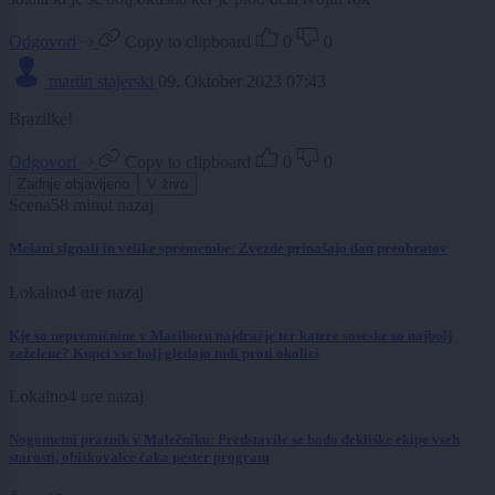
Odgovori
Copy to clipboard
0
0
martin stajerski
09. Oktober 2023 07:43
Brazilke!
Odgovori
Copy to clipboard
0
0
Zadnje objavljeno
V živo
Scena
58 minut nazaj
Mešani signali in velike spremembe: Zvezde prinašajo dan preobratov
Lokalno
4 ure nazaj
Kje so nepremičnine v Mariboru najdražje ter katere soseske so najbolj
zaželene? Kupci vse bolj gledajo tudi proti okolici
Lokalno
4 ure nazaj
Nogometni praznik v Malečniku: Predstavile se bodo dekliške ekipe vseh
starosti, obiskovalce čaka pester program