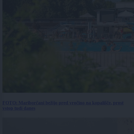
FOTO: Mariborčani bežijo pred vročino na kopališče, prost
vstop tudi danes