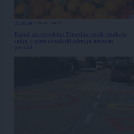
Slovenija
|
8 komentarjev
Kupci, ne spreglejte: Trgovine s polic umikajo
sadje, v njem so odkrili zdravju nevaren
pesticid