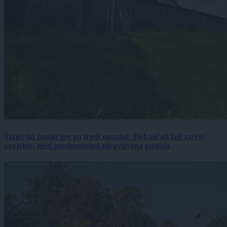
Štajerski župan gre po tretji mandat: Dokončati želi začete
projekte, med prednostnimi zdravstvena postaja