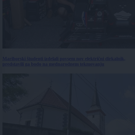
Mariborski študenti izdelali povsem nov električni dirkalnik,
predstavili ga bodo na mednarodnem tekmovanju