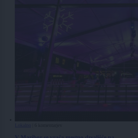
Lokalno
|
6 komentarjev
V Maribor se vrača mestno drsališče na