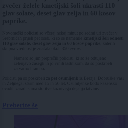
zvečer želele kmetijski šoli ukrasti 110
glav solate, deset glav zelja in 60 kosov
paprike.
Novomeški policisti so včeraj nekaj minut po sedmi uri zvečer v
Srebrničah prijeli pet oseb, ki so se namenile
kmetijski šoli odnesti
110 glav solate, deset glav zelja in 60 kosov paprike
, katerih
skupna vrednost je znašala okoli 350 evrov.
Namero so jim preprečili policisti, ki so že odtujeno
zelenjavo zasegli in jo vrnili lastnikom, da so poskrbeli
za varno hrambo.
Policisti pa so poskrbeli za
pet osumljenk i
z Brezja, Dobruške vasi
in Željnega, starih med 15 in 56 let. Osumljenke bodo kazensko
ovadili zaradi suma storitve kaznivega dejanja tatvine.
Preberite še