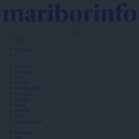
Skip
to
main
content
Prijavi se
Lokalno
Slovenija
Svet
Politika
Gospodarstvo
Kronika
Zdravje
Šport
Kultura
Scena
Zadnje novice
Dogodki
Igre