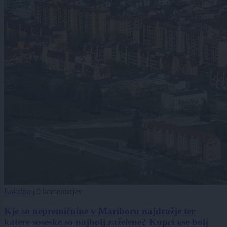
Lokalno
|
0 komentarjev
Kje so nepremičnine v Mariboru najdražje ter
katere soseske so najbolj zaželene? Kupci vse bolj