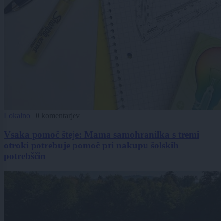
Lokalno
|
0 komentarjev
Vsaka pomoč šteje: Mama samohranilka s tremi
otroki potrebuje pomoč pri nakupu šolskih
potrebščin