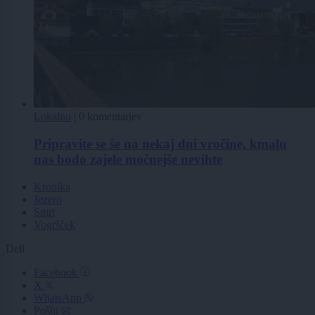
Lokalno
|
0 komentarjev
Pripravite se še na nekaj dni vročine, kmalu
nas bodo zajele močnejše nevihte
Kronika
Jezero
Smrt
Vogršček
Deli
Facebook
X
WhatsApp
Pošlji