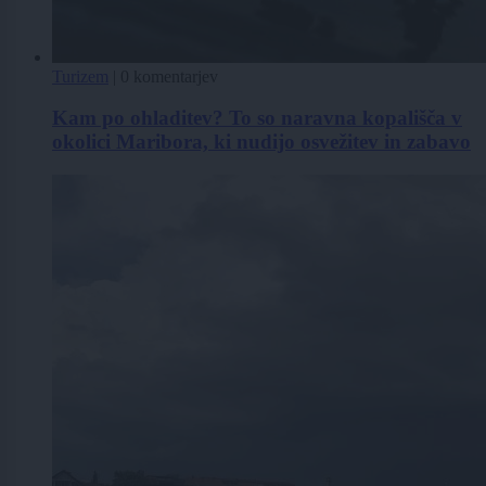
Turizem
|
0 komentarjev
Kam po ohladitev? To so naravna kopališča v
okolici Maribora, ki nudijo osvežitev in zabavo