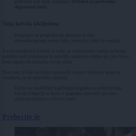
pridružili tudi štirje potapljači
Društva za podvodne
dejavnosti Soča
.
Tuja krivda izključena
Potapljači so pregledovali območje in dno
akumulacijskega jezera tudi s pomočjo čolna in sonarja.
Ko so utopljenca izvlekli iz vode, je zdravstveno osebje na kraju
potrdilo smrt pokojnega in odredilo sanitarno obdukcijo, pri čemer
bodo ugotovili natančen vzrok smrti.
Prav tako je bila na kraju s pomočjo svojcev potrjena njegova
identiteta, so še sporočili s policije.
Glede na okoliščine tragičnega dogodka so policisti tujo
krivdo izključili in bodo o dogodku obvestili okrožno
državno tožilstvo v Novi Gorici.
Preberite še