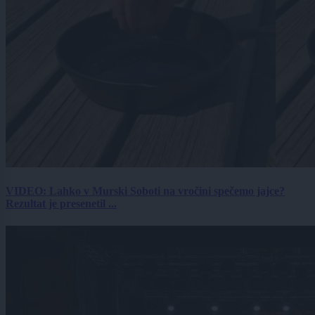
VIDEO: Lahko v Murski Soboti na vročini spečemo jajce?
Rezultat je presenetil ...