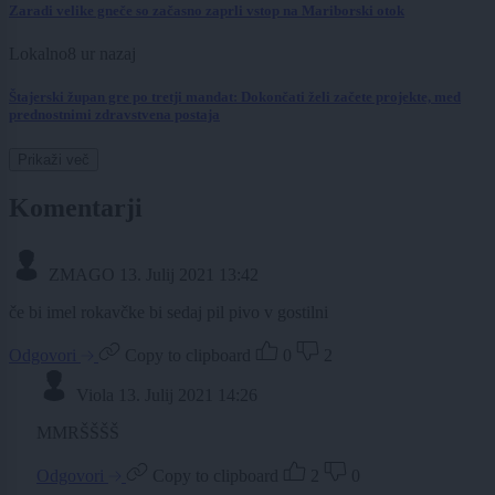
Zaradi velike gneče so začasno zaprli vstop na Mariborski otok
Lokalno
8 ur nazaj
Štajerski župan gre po tretji mandat: Dokončati želi začete projekte, med
prednostnimi zdravstvena postaja
Prikaži več
Komentarji
ZMAGO
13. Julij 2021 13:42
če bi imel rokavčke bi sedaj pil pivo v gostilni
Odgovori
Copy to clipboard
0
2
Viola
13. Julij 2021 14:26
MMRŠŠŠŠ
Odgovori
Copy to clipboard
2
0