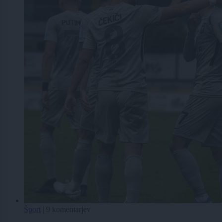
Šport
|
9 komentarjev