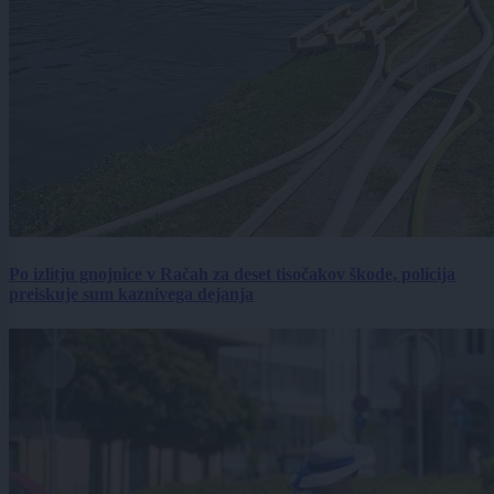
Po izlitju gnojnice v Račah za deset tisočakov škode, policija
preiskuje sum kaznivega dejanja