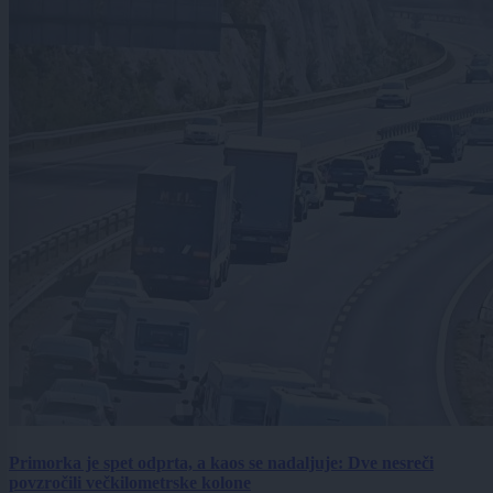
Primorka je spet odprta, a kaos se nadaljuje: Dve nesreči
povzročili večkilometrske kolone