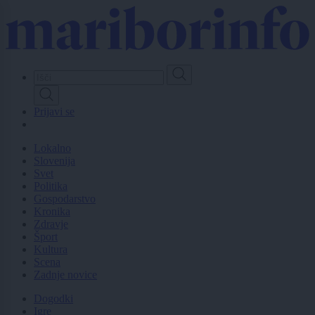
Skip
to
main
content
Prijavi se
Lokalno
Slovenija
Svet
Politika
Gospodarstvo
Kronika
Zdravje
Šport
Kultura
Scena
Zadnje novice
Dogodki
Igre