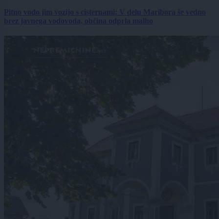
Pitno vodo jim vozijo s cisternami: V delu Maribora še vedno
brez javnega vodovoda, občina odprla malho