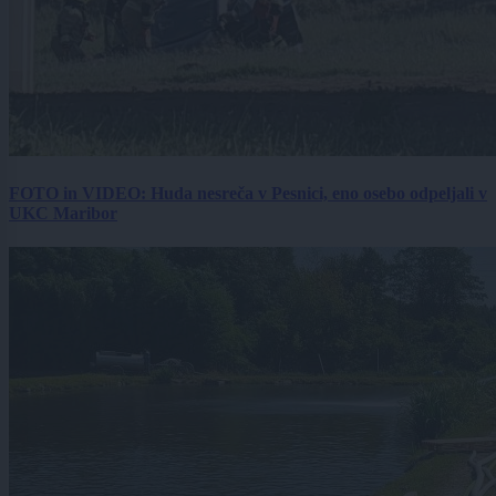
FOTO in VIDEO: Huda nesreča v Pesnici, eno osebo odpeljali v
UKC Maribor