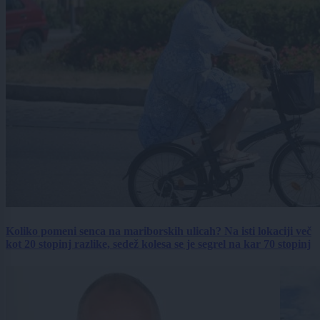
Koliko pomeni senca na mariborskih ulicah? Na isti lokaciji več
kot 20 stopinj razlike, sedež kolesa se je segrel na kar 70 stopinj