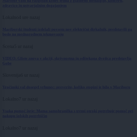
Maribor vabi na razgiban konec tedna z glasbeno nostalgijo, koncerti,
zdravico in ustvarjalnim dogajanjem
Lokalno
4 ure nazaj
Mariborski študenti izdelali povsem nov električni dirkalnik, predstavili ga
bodo na mednarodnem tekmovanju
Scena
5 ur nazaj
VIDEO: Gliste znova v akciji, skrivnostna in odštekana dvojica predstavlja
Gobe
Slovenija
6 ur nazaj
Vročinski val dosegel vrhunec: preverite, koliko stopinj je bilo v Mariboru
Lokalno
7 ur nazaj
Vsaka pomoč šteje: Mama samohranilka s tremi otroki potrebuje pomoč pri
nakupu šolskih potrebščin
Lokalno
7 ur nazaj