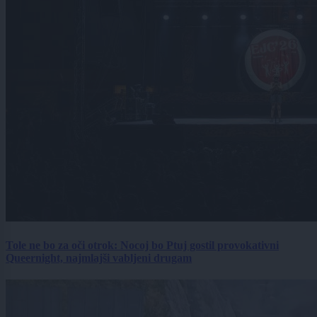
Tole ne bo za oči otrok: Nocoj bo Ptuj gostil provokativni
Queernight, najmlajši vabljeni drugam