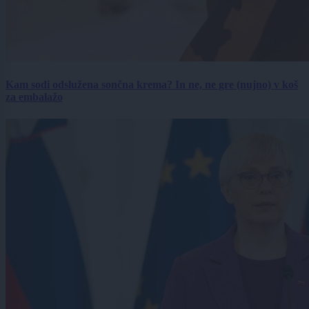
Kam sodi odslužena sončna krema? In ne, ne gre (nujno) v koš
za embalažo