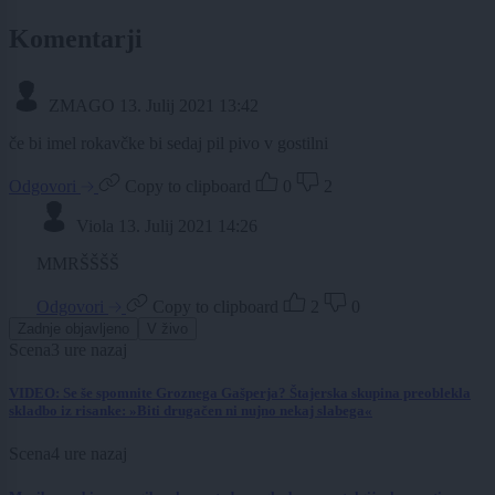
Komentarji
ZMAGO
13. Julij 2021 13:42
če bi imel rokavčke bi sedaj pil pivo v gostilni
Odgovori
Copy to clipboard
0
2
Viola
13. Julij 2021 14:26
MMRŠŠŠŠ
Odgovori
Copy to clipboard
2
0
Zadnje objavljeno
V živo
Scena
3 ure nazaj
VIDEO: Se še spomnite Groznega Gašperja? Štajerska skupina preoblekla
skladbo iz risanke: »Biti drugačen ni nujno nekaj slabega«
Scena
4 ure nazaj