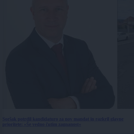
Soršak potrdil kandidaturo za nov mandat in razkril glavne
prioritete: »Še vedno čutim zagnanost«