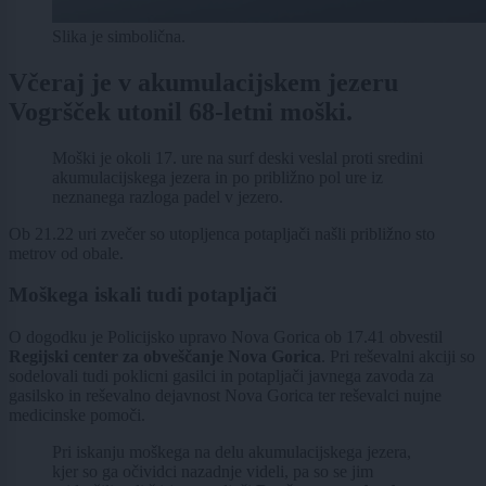
Slika je simbolična.
Včeraj je v akumulacijskem jezeru
Vogršček utonil 68-letni moški.
Moški je okoli 17. ure na surf deski veslal proti sredini
akumulacijskega jezera in po približno pol ure iz
neznanega razloga padel v jezero.
Ob 21.22 uri zvečer so utopljenca potapljači našli približno sto
metrov od obale.
Moškega iskali tudi potapljači
O dogodku je Policijsko upravo Nova Gorica ob 17.41 obvestil
Regijski center za obveščanje Nova Gorica
. Pri reševalni akciji so
sodelovali tudi poklicni gasilci in potapljači javnega zavoda za
gasilsko in reševalno dejavnost Nova Gorica ter reševalci nujne
medicinske pomoči.
Pri iskanju moškega na delu akumulacijskega jezera,
kjer so ga očividci nazadnje videli, pa so se jim