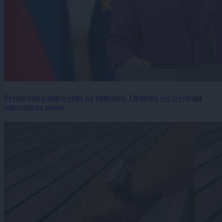
Predsednica odgovorila na ugibanja: Objavila vse tri strani
odpustnega pisma