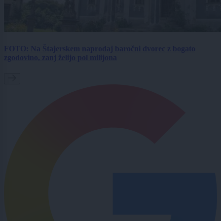
FOTO: Na Štajerskem naprodaj baročni dvorec z bogato
zgodovino, zanj želijo pol milijona