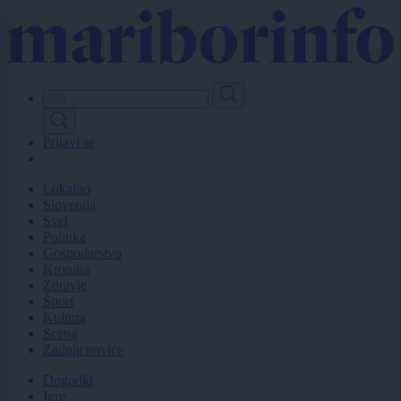
Skip
to
main
content
Prijavi se
Lokalno
Slovenija
Svet
Politika
Gospodarstvo
Kronika
Zdravje
Šport
Kultura
Scena
Zadnje novice
Dogodki
Igre