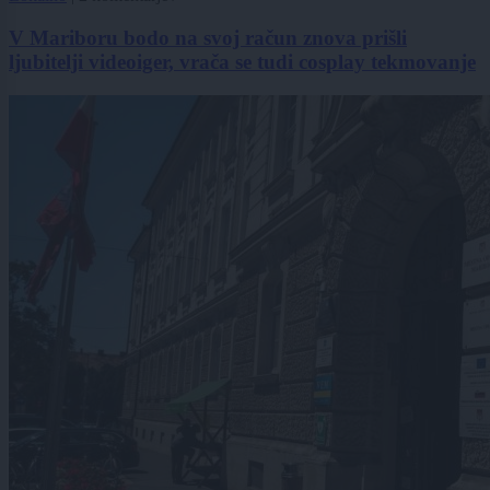
V Mariboru bodo na svoj račun znova prišli
ljubitelji videoiger, vrača se tudi cosplay tekmovanje