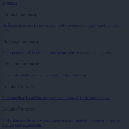
ogromna
Kronika
3 ure nazaj
Na Štajerskem otrok z e-skirojem trčil v avtomobil, njegove poškodbe so
hude
Slovenija
3 ure nazaj
Petek prinaša več kot le ohladitev, pripravite se na nevihte in gnečo
Globalno
3 ure nazaj
Ponoči streslo Kvarner, potres čutili tudi v Sloveniji
Lokalno
7 ur nazaj
Pred mariborsko občino nov parkirni režim, kaj se je spremenilo?
Lokalno
7 ur nazaj
V Mariboru bodo na svoj račun znova prišli ljubitelji videoiger, vrača se
tudi cosplay tekmovanje