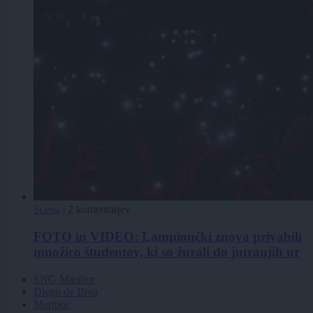
Scena
|
2 komentarjev
FOTO in VIDEO: Lampiončki znova privabili
množico študentov, ki so žurali do jutranjih ur
SNG Maribor
Diego de Brea
Maribor