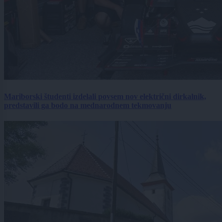
Mariborski študenti izdelali povsem nov električni dirkalnik,
predstavili ga bodo na mednarodnem tekmovanju