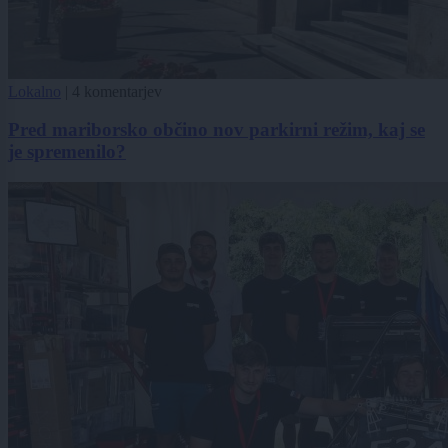
Lokalno
|
4 komentarjev
Pred mariborsko občino nov parkirni režim, kaj se
je spremenilo?