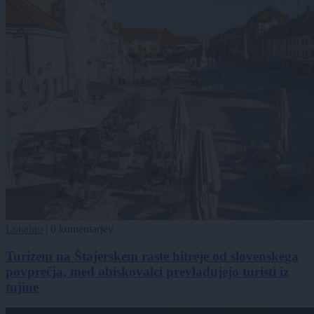
Lokalno
|
0 komentarjev
Turizem na Štajerskem raste hitreje od slovenskega
povprečja, med obiskovalci prevladujejo turisti iz
tujine