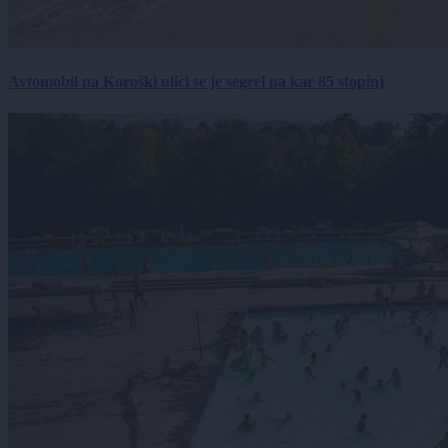
Avtomobil na Koroški ulici se je segrel na kar 85 stopinj