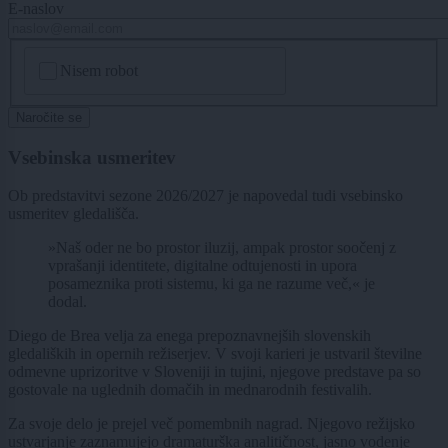
E-naslov
CAPTCHA
Nisem robot
Naročite se
Vsebinska usmeritev
Ob predstavitvi sezone 2026/2027 je napovedal tudi vsebinsko
usmeritev gledališča.
»Naš oder ne bo prostor iluzij, ampak prostor soočenj z
vprašanji identitete, digitalne odtujenosti in upora
posameznika proti sistemu, ki ga ne razume več,« je
dodal.
Diego de Brea velja za enega prepoznavnejših slovenskih
gledaliških in opernih režiserjev. V svoji karieri je ustvaril številne
odmevne uprizoritve v Sloveniji in tujini, njegove predstave pa so
gostovale na uglednih domačih in mednarodnih festivalih.
Za svoje delo je prejel več pomembnih nagrad. Njegovo režijsko
ustvarjanje zaznamujejo dramaturška analitičnost, jasno vodenje