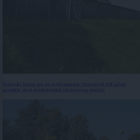
Štajerski župan gre po tretji mandat: Dokončati želi začete
projekte, med prednostnimi zdravstvena postaja