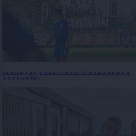
Burno dogajanje po tekmi v Lendavi: Pirotehnika, kamenje in
napad na policista