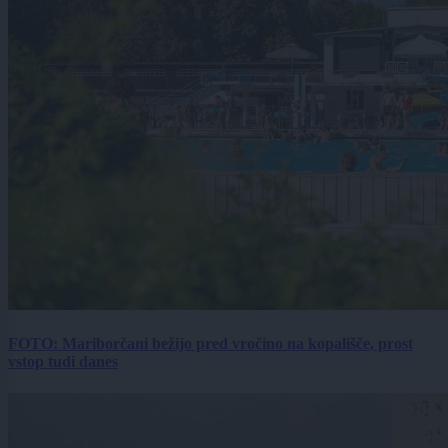
FOTO: Mariborčani bežijo pred vročino na kopališče, prost
vstop tudi danes