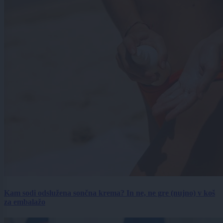
Kam sodi odslužena sončna krema? In ne, ne gre (nujno) v koš
za embalažo