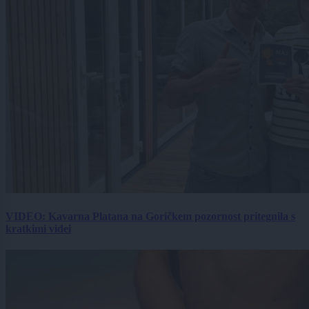
VIDEO: Kavarna Platana na Goričkem pozornost pritegnila s
kratkimi videi