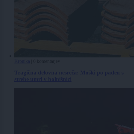
Kronika
|
0 komentarjev
Tragična delovna nesreča: Moški po padcu s
strehe umrl v bolnišnici