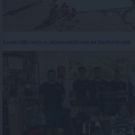
Zaradi velike gneče so začasno zaprli vstop na Mariborski otok