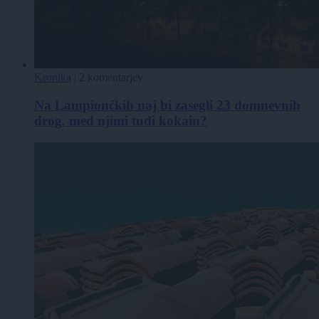
Kronika
|
2 komentarjev
Na Lampiončkih naj bi zasegli 23 domnevnih
drog, med njimi tudi kokain?