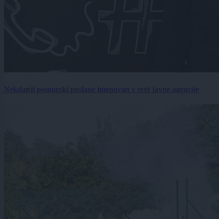
Nekdanji pomurski poslane imenovan v svet javne agencije