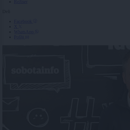
Režiser
Deli
Facebook
X
WhatsApp
Pošlji