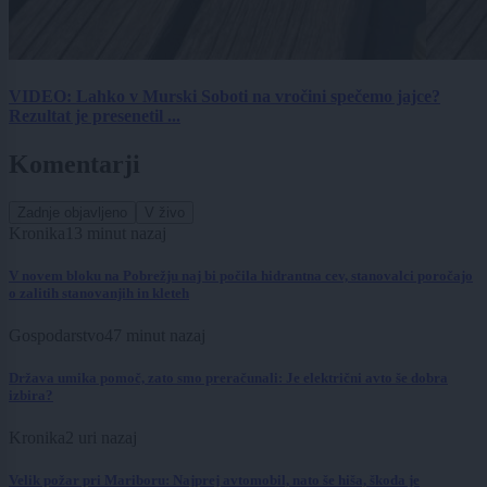
VIDEO: Lahko v Murski Soboti na vročini spečemo jajce?
Rezultat je presenetil ...
Komentarji
Zadnje objavljeno
V živo
Kronika
13 minut nazaj
V novem bloku na Pobrežju naj bi počila hidrantna cev, stanovalci poročajo
o zalitih stanovanjih in kleteh
Gospodarstvo
47 minut nazaj
Država umika pomoč, zato smo preračunali: Je električni avto še dobra
izbira?
Kronika
2 uri nazaj
Velik požar pri Mariboru: Najprej avtomobil, nato še hiša, škoda je