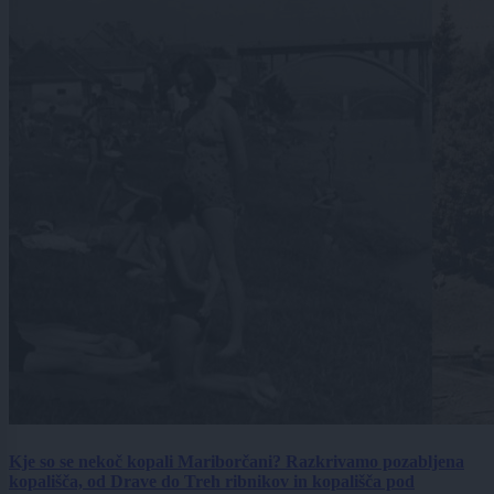
Kje so se nekoč kopali Mariborčani? Razkrivamo pozabljena
kopališča, od Drave do Treh ribnikov in kopališča pod