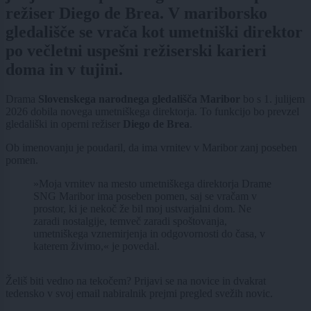
režiser Diego de Brea. V mariborsko
gledališče se vrača kot umetniški direktor
po večletni uspešni režiserski karieri
doma in v tujini.
Drama
Slovenskega narodnega gledališča Maribor
bo s 1. julijem
2026 dobila novega umetniškega direktorja. To funkcijo bo prevzel
gledališki in operni režiser
Diego de Brea
.
Ob imenovanju je poudaril, da ima vrnitev v Maribor zanj poseben
pomen.
»Moja vrnitev na mesto umetniškega direktorja Drame
SNG Maribor ima poseben pomen, saj se vračam v
prostor, ki je nekoč že bil moj ustvarjalni dom. Ne
zaradi nostalgije, temveč zaradi spoštovanja,
umetniškega vznemirjenja in odgovornosti do časa, v
katerem živimo,« je povedal.
Želiš biti vedno na tekočem? Prijavi se na novice in dvakrat
tedensko v svoj email nabiralnik prejmi pregled svežih novic.