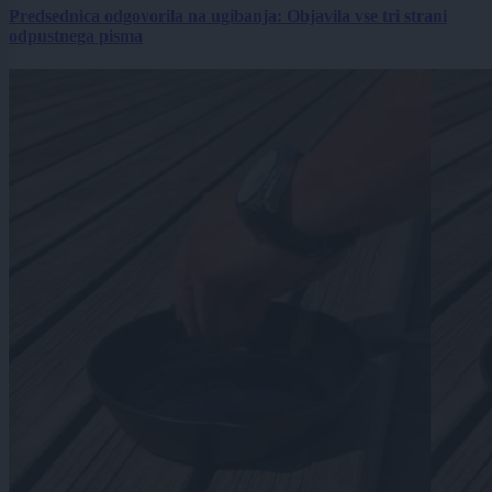
Predsednica odgovorila na ugibanja: Objavila vse tri strani
odpustnega pisma