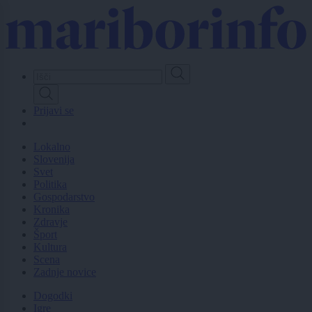
Skip
to
main
content
Prijavi se
Lokalno
Slovenija
Svet
Politika
Gospodarstvo
Kronika
Zdravje
Šport
Kultura
Scena
Zadnje novice
Dogodki
Igre