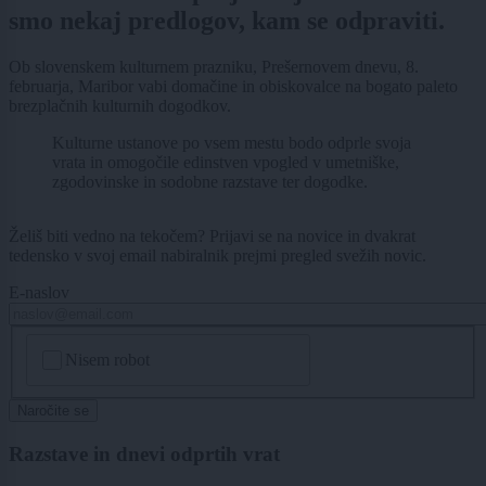
smo nekaj predlogov, kam se odpraviti.
Ob slovenskem kulturnem prazniku, Prešernovem dnevu, 8.
februarja, Maribor vabi domačine in obiskovalce na bogato paleto
brezplačnih kulturnih dogodkov.
Kulturne ustanove po vsem mestu bodo odprle svoja
vrata in omogočile edinstven vpogled v umetniške,
zgodovinske in sodobne razstave ter dogodke.
Želiš biti vedno na tekočem? Prijavi se na novice in dvakrat
tedensko v svoj email nabiralnik prejmi pregled svežih novic.
E-naslov
CAPTCHA
Nisem robot
Naročite se
Razstave in dnevi odprtih vrat