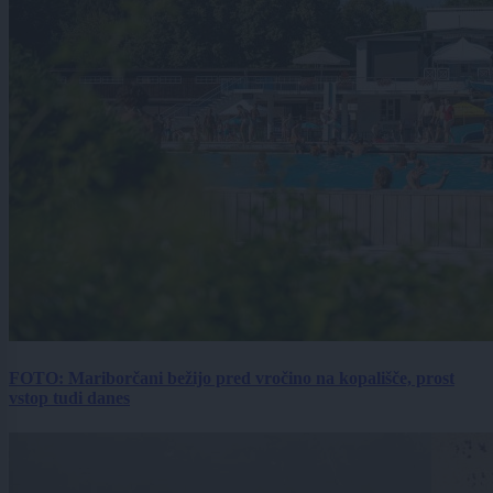
FOTO: Mariborčani bežijo pred vročino na kopališče, prost
vstop tudi danes