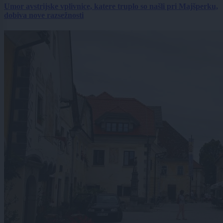
Umor avstrijske vplivnice, katere truplo so našli pri Majšperku,
dobiva nove razsežnosti