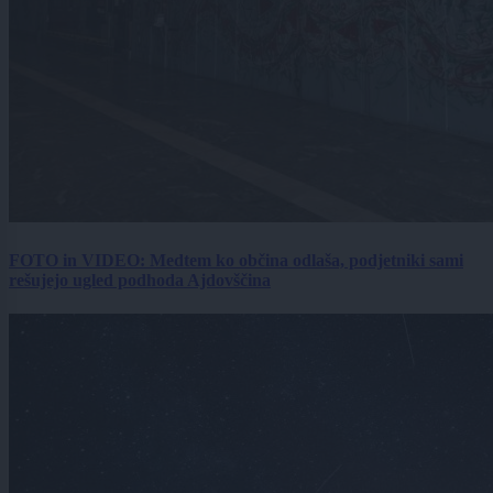
FOTO in VIDEO: Medtem ko občina odlaša, podjetniki sami
rešujejo ugled podhoda Ajdovščina