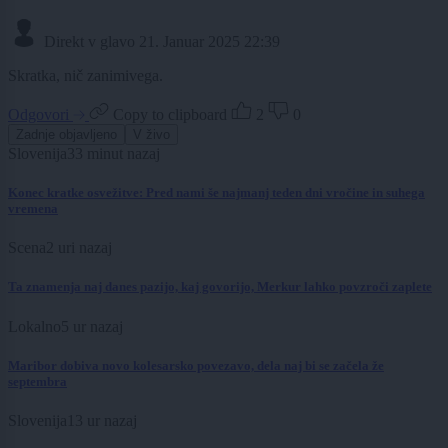
Direkt v glavo
21. Januar 2025 22:39
Skratka, nič zanimivega.
Odgovori
Copy to clipboard
2
0
Zadnje objavljeno
V živo
Slovenija
33 minut nazaj
Konec kratke osvežitve: Pred nami še najmanj teden dni vročine in suhega
vremena
Scena
2 uri nazaj
Ta znamenja naj danes pazijo, kaj govorijo, Merkur lahko povzroči zaplete
Lokalno
5 ur nazaj
Maribor dobiva novo kolesarsko povezavo, dela naj bi se začela že
septembra
Slovenija
13 ur nazaj