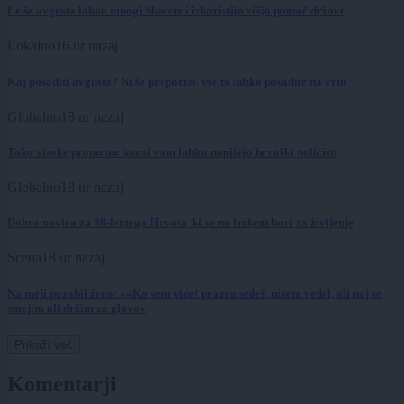
Le še avgusta lahko mnogi Slovenci izkoristijo višjo pomoč države
Lokalno
16 ur nazaj
Kaj posaditi avgusta? Ni še prepozno, vse to lahko posadite na vrtu
Globalno
18 ur nazaj
Tako visoke prometne kazni vam lahko napišejo hrvaški policisti
Globalno
18 ur nazaj
Dobra novica za 38-letnega Hrvata, ki se na Irskem bori za življenje
Scena
18 ur nazaj
Na meji pozabil ženo: »»Ko sem videl prazen sedež, nisem vedel, ali naj se
smejim ali držim za glavo«
Prikaži več
Komentarji