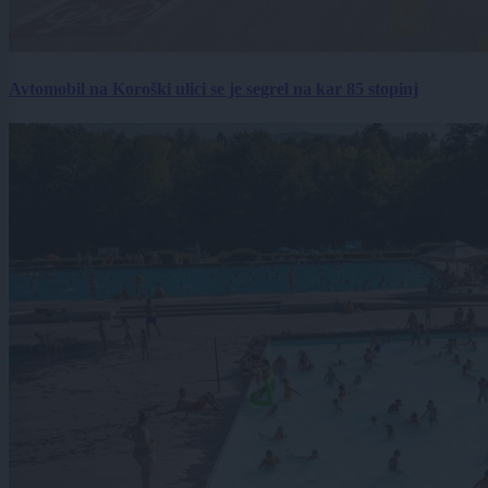
Avtomobil na Koroški ulici se je segrel na kar 85 stopinj