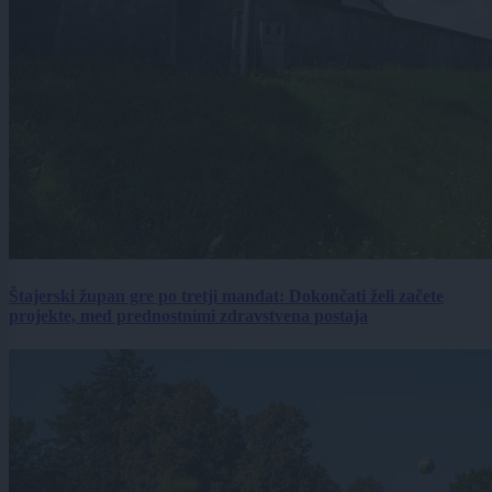
Štajerski župan gre po tretji mandat: Dokončati želi začete
projekte, med prednostnimi zdravstvena postaja