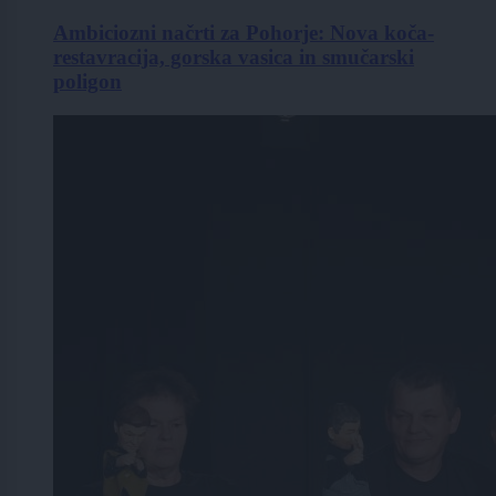
Ambiciozni načrti za Pohorje: Nova koča-
restavracija, gorska vasica in smučarski
poligon