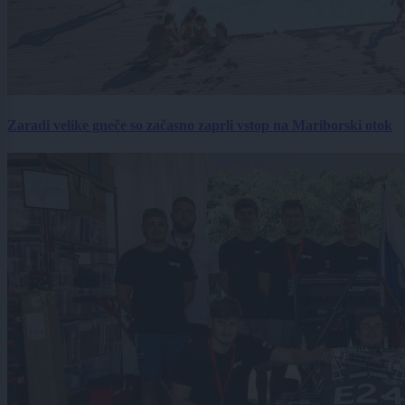
Zaradi velike gneče so začasno zaprli vstop na Mariborski otok