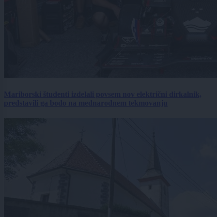
Mariborski študenti izdelali povsem nov električni dirkalnik,
predstavili ga bodo na mednarodnem tekmovanju