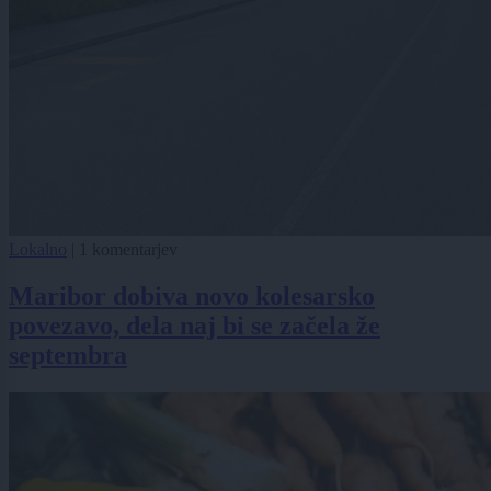
Lokalno
|
1 komentarjev
Maribor dobiva novo kolesarsko
povezavo, dela naj bi se začela že
septembra