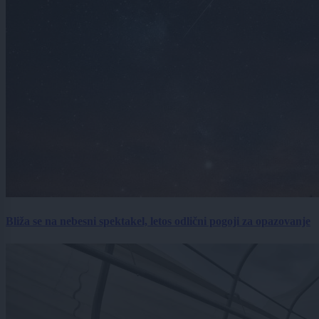
Bliža se na nebesni spektakel, letos odlični pogoji za opazovanje