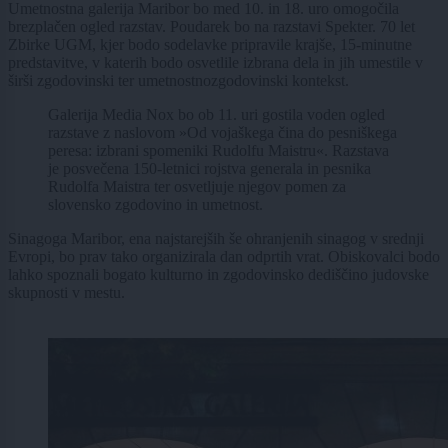
Umetnostna galerija Maribor bo med 10. in 18. uro omogočila
brezplačen ogled razstav. Poudarek bo na razstavi Spekter. 70 let
Zbirke UGM, kjer bodo sodelavke pripravile krajše, 15-minutne
predstavitve, v katerih bodo osvetlile izbrana dela in jih umestile v
širši zgodovinski ter umetnostnozgodovinski kontekst.
Galerija Media Nox bo ob 11. uri gostila voden ogled
razstave z naslovom »Od vojaškega čina do pesniškega
peresa: izbrani spomeniki Rudolfu Maistru«. Razstava
je posvečena 150-letnici rojstva generala in pesnika
Rudolfa Maistra ter osvetljuje njegov pomen za
slovensko zgodovino in umetnost.
Sinagoga Maribor, ena najstarejših še ohranjenih sinagog v srednji
Evropi, bo prav tako organizirala dan odprtih vrat. Obiskovalci bodo
lahko spoznali bogato kulturno in zgodovinsko dediščino judovske
skupnosti v mestu.