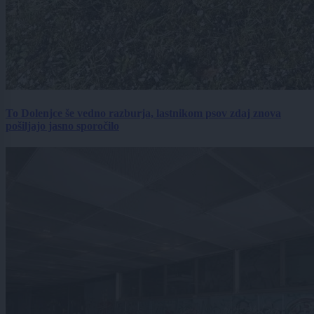
To Dolenjce še vedno razburja, lastnikom psov zdaj znova
pošiljajo jasno sporočilo