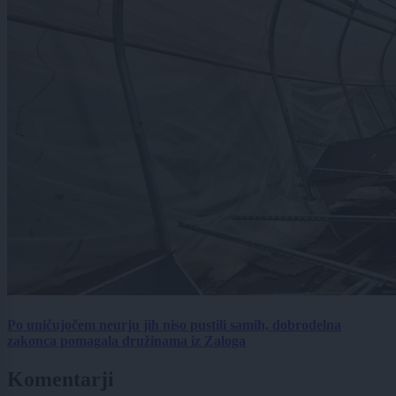
Po uničujočem neurju jih niso pustili samih, dobrodelna
zakonca pomagala družinama iz Zaloga
Komentarji