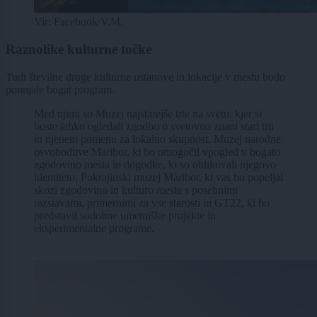
Vir: Facebook/V.M.
Raznolike kulturne točke
Tudi številne druge kulturne ustanove in lokacije v mestu bodo
ponujale bogat program.
Med njimi so Muzej najstarejše trte na svetu, kjer si
boste lahko ogledali zgodbo o svetovno znani stari trti
in njenem pomenu za lokalno skupnost, Muzej narodne
osvoboditve Maribor, ki bo omogočil vpogled v bogato
zgodovino mesta in dogodke, ki so oblikovali njegovo
identiteto, Pokrajinski muzej Maribor, ki vas bo popeljal
skozi zgodovino in kulturo mesta s posebnimi
razstavami, primernimi za vse starosti in GT22, ki bo
predstavil sodobne umetniške projekte in
eksperimentalne programe.