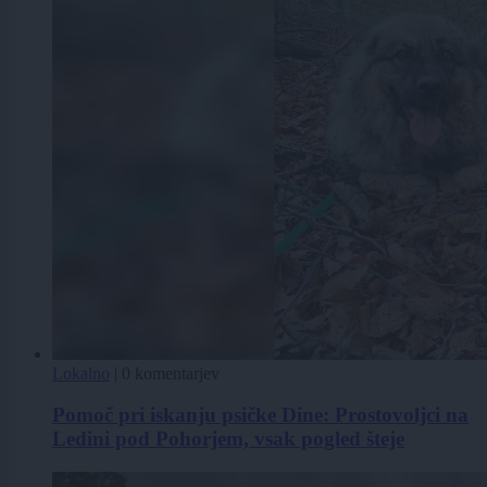
Lokalno
|
0 komentarjev
Pomoč pri iskanju psičke Dine: Prostovoljci na
Ledini pod Pohorjem, vsak pogled šteje