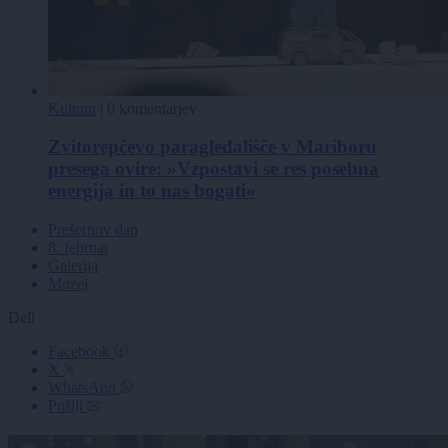
Kultura
|
0 komentarjev
Zvitorepčevo paragledališče v Mariboru
presega ovire: »Vzpostavi se res posebna
energija in to nas bogati«
Prešernov dan
8. februar
Galerija
Muzej
Deli
Facebook
X
WhatsApp
Pošlji