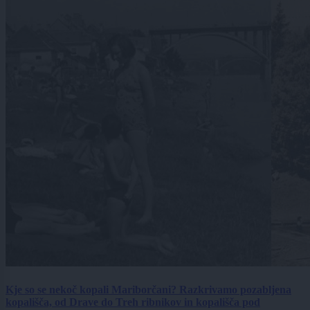
Kje so se nekoč kopali Mariborčani? Razkrivamo pozabljena
kopališča, od Drave do Treh ribnikov in kopališča pod