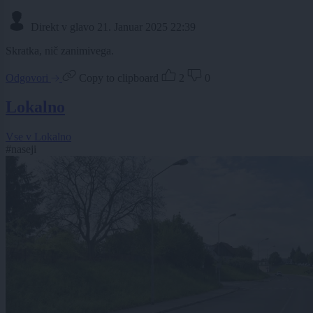
Direkt v glavo
21. Januar 2025 22:39
Skratka, nič zanimivega.
Odgovori
Copy to clipboard
2
0
Lokalno
Vse v Lokalno
#naseji