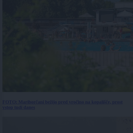
FOTO: Mariborčani bežijo pred vročino na kopališče, prost
vstop tudi danes