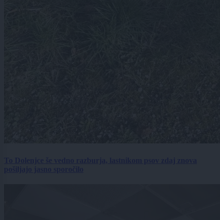
To Dolenjce še vedno razburja, lastnikom psov zdaj znova
pošiljajo jasno sporočilo