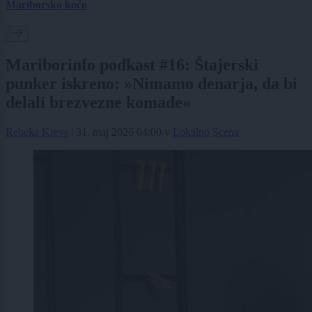
Mariborsko kočo
Mariborinfo podkast #16: Štajerski
punker iskreno: »Nimamo denarja, da bi
delali brezvezne komade«
Rebeka Krevs
|
31. maj 2026 04:00
v
Lokalno
Scena