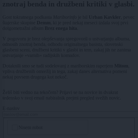
znotraj benda in družbeni kritiki v glasbi.
Gost tokratnega podkasta
Mariborinfo
je bil
Urban Kavkler
, pevec
štajerske skupine
Demm
, ki je pred nekaj meseci izdala svoj prvi
dolgometražni album
Brez enega hita
.
V pogovoru je brez olepševanja spregovoril o ustvarjanju albuma,
odnosih znotraj benda, odhodu originalnega basista, slovenski
glasbeni sceni, družbeni kritiki v glasbi in tem, zakaj jih ne zanima
ustvarjanje »varnih« radijskih komadov.
Dotaknili smo se tudi sodelovanj z mariborskim raperjem
Mitom
,
vpliva družbenih omrežij in tega, zakaj danes alternativa pomeni
nekaj povsem drugega kot nekoč.
Želiš biti vedno na tekočem? Prijavi se na novice in dvakrat
tedensko v svoj email nabiralnik prejmi pregled svežih novic.
E-naslov
CAPTCHA
Nisem robot