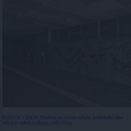
FOTO in VIDEO: Medtem ko občina odlaša, podjetniki sami
rešujejo ugled podhoda Ajdovščina