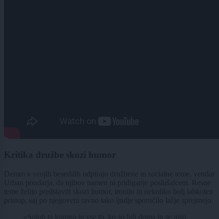
Kritika družbe skozi humor
Demm v svojih besedilih odpirajo družbene in socialne teme, vendar
Urban poudarja, da njihov namen ni pridiganje poslušalcem. Resne
teme želijo predstaviti skozi humor, ironijo in nekoliko bolj lahkoten
pristop, saj po njegovem ravno tako ljudje sporočilo lažje sprejmejo.
»Sploh ta korona in vse to, ko so bili doma in se niso