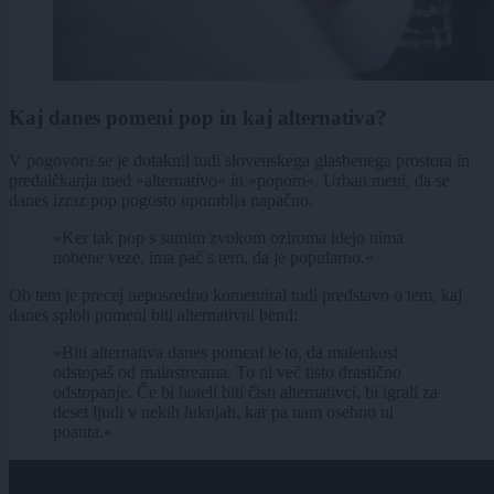
Kaj danes pomeni pop in kaj alternativa?
V pogovoru se je dotaknil tudi slovenskega glasbenega prostora in
predalčkanja med »alternativo« in »popom«. Urban meni, da se
danes izraz pop pogosto uporablja napačno.
»Ker tak pop s samim zvokom oziroma idejo nima
nobene veze, ima pač s tem, da je popularno.«
Ob tem je precej neposredno komentiral tudi predstavo o tem, kaj
danes sploh pomeni biti alternativni bend:
»Biti alternativa danes pomeni le to, da malenkost
odstopaš od mainstreama. To ni več tisto drastično
odstopanje. Če bi hoteli biti čisti alternativci, bi igrali za
deset ljudi v nekih luknjah, kar pa nam osebno ni
poanta.«