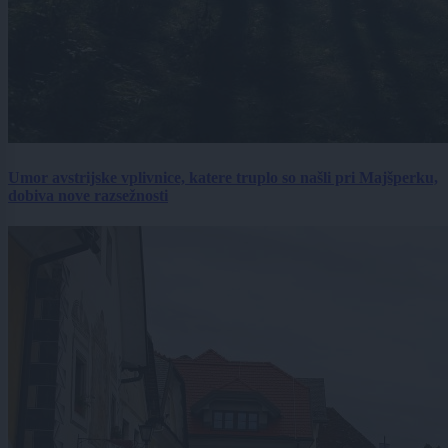
Umor avstrijske vplivnice, katere truplo so našli pri Majšperku,
dobiva nove razsežnosti