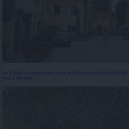
Ne le Bled: Le nekaj minut stran se skriva eno najbolj očarljivih
mest v Sloveniji