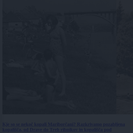
Kje so se nekoč kopali Mariborčani? Razkrivamo pozabljena
kopališča, od Drave do Treh ribnikov in kopališča pod