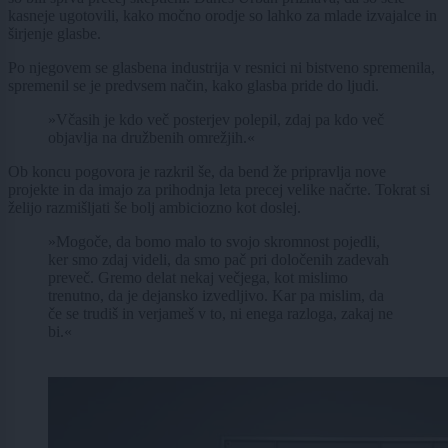
kasneje ugotovili, kako močno orodje so lahko za mlade izvajalce in
širjenje glasbe.
Po njegovem se glasbena industrija v resnici ni bistveno spremenila,
spremenil se je predvsem način, kako glasba pride do ljudi.
»Včasih je kdo več posterjev polepil, zdaj pa kdo več
objavlja na družbenih omrežjih.«
Ob koncu pogovora je razkril še, da bend že pripravlja nove
projekte in da imajo za prihodnja leta precej velike načrte. Tokrat si
želijo razmišljati še bolj ambiciozno kot doslej.
»Mogoče, da bomo malo to svojo skromnost pojedli,
ker smo zdaj videli, da smo pač pri določenih zadevah
preveč. Gremo delat nekaj večjega, kot mislimo
trenutno, da je dejansko izvedljivo. Kar pa mislim, da
če se trudiš in verjameš v to, ni enega razloga, zakaj ne
bi.«