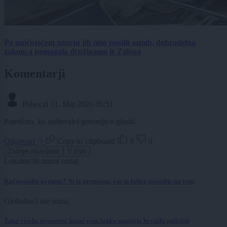
Po uničujočem neurju jih niso pustili samih, dobrodelna
zakonca pomagala družinama iz Zaloga
Komentarji
Pubecxl
31. Maj 2026 05:51
Patetično, ko naštevalci govorijo o glasbi.
Odgovori
Copy to clipboard
0
0
Zadnje objavljeno
V živo
Lokalno
38 minut nazaj
Kaj posaditi avgusta? Ni še prepozno, vse to lahko posadite na vrtu
Globalno
3 ure nazaj
Tako visoke prometne kazni vam lahko napišejo hrvaški policisti