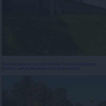
Štajerski župan gre po tretji mandat: Dokončati želi začete
projekte, med prednostnimi zdravstvena postaja