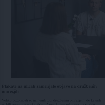
Plakate na ulicah zamenjale objave na družbenih
omrežjih
Veliko pozornosti so namenili tudi družbenim omrežjem, do katerih
so bili sprva precej skeptični. Danes Urban priznava, da so šele