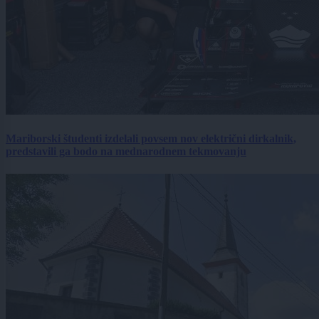
Mariborski študenti izdelali povsem nov električni dirkalnik,
predstavili ga bodo na mednarodnem tekmovanju