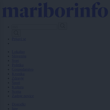
Skip
to
main
content
Prijavi se
Lokalno
Slovenija
Svet
Politika
Gospodarstvo
Kronika
Zdravje
Šport
Kultura
Scena
Zadnje novice
Dogodki
Igre