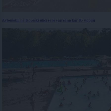
Avtomobil na Koroški ulici se je segrel na kar 85 stopinj