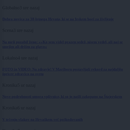
Globalno
3 ure nazaj
Dobra novica za 38-letnega Hrvata, ki se na Irskem bori za življenje
Scena
3 ure nazaj
Na meji pozabil ženo: »»Ko sem videl prazen sedež, nisem vedel, ali naj se
smejim ali držim za glavo«
Lokalno
4 ure nazaj
FOTO in VIDEO: Na zdravje! V Mariboru postavljali rekord za najdaljšo
špricer zdravico na svetu
Kronika
5 ur nazaj
Nove podrobnosti umora vplivnice, ki so jo našli zakopano na Štajerskem
Kronika
6 ur nazaj
V trčenju vlakov na Hrvaškem več poškodovanih