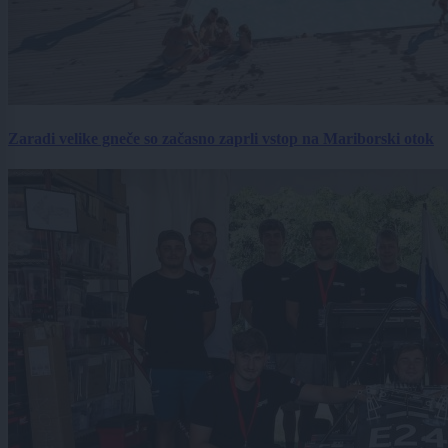
Zaradi velike gneče so začasno zaprli vstop na Mariborski otok