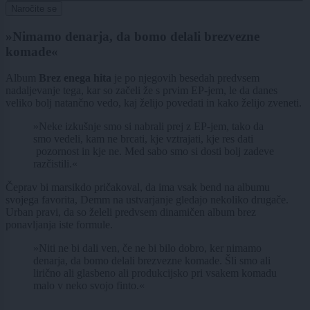
Naročite se
»Nimamo denarja, da bomo delali brezvezne
komade«
Album
Brez enega hita
je po njegovih besedah predvsem
nadaljevanje tega, kar so začeli že s prvim EP-jem, le da danes
veliko bolj natančno vedo, kaj želijo povedati in kako želijo zveneti.
»Neke izkušnje smo si nabrali prej z EP-jem, tako da
smo vedeli, kam ne brcati, kje vztrajati, kje res dati
pozornost in kje ne. Med sabo smo si dosti bolj zadeve
razčistili.«
Čeprav bi marsikdo pričakoval, da ima vsak bend na albumu
svojega favorita, Demm na ustvarjanje gledajo nekoliko drugače.
Urban pravi, da so želeli predvsem dinamičen album brez
ponavljanja iste formule.
»Niti ne bi dali ven, če ne bi bilo dobro, ker nimamo
denarja, da bomo delali brezvezne komade. Šli smo ali
lirično ali glasbeno ali produkcijsko pri vsakem komadu
malo v neko svojo finto.«