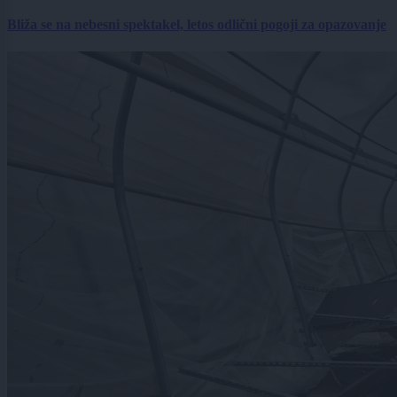
Bliža se na nebesni spektakel, letos odlični pogoji za opazovanje