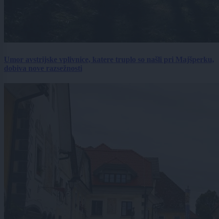
Umor avstrijske vplivnice, katere truplo so našli pri Majšperku,
dobiva nove razsežnosti