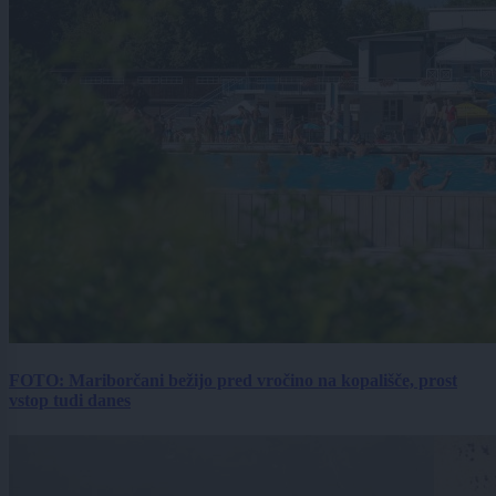
FOTO: Mariborčani bežijo pred vročino na kopališče, prost
vstop tudi danes