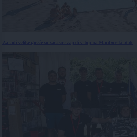
Zaradi velike gneče so začasno zaprli vstop na Mariborski otok