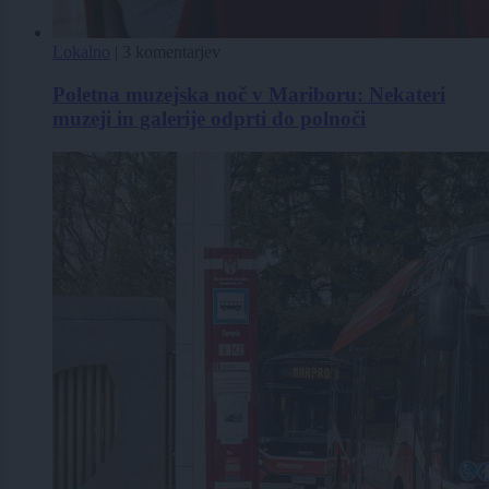
Lokalno
|
3 komentarjev
Poletna muzejska noč v Mariboru: Nekateri
muzeji in galerije odprti do polnoči