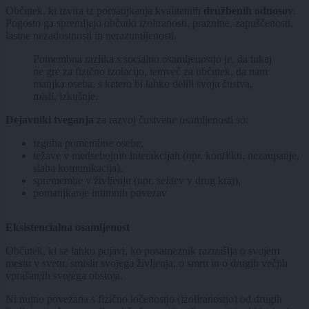
Občutek, ki izvira iz pomanjkanja kvalitetnih
družbenih odnosov
.
Pogosto ga spremljajo občutki izoliranosti, praznine, zapuščenosti,
lastne nezadostnosti in nerazumljenosti.
Pomembna razlika s socialno osamljenostjo je, da tukaj
ne gre za fizično izolacijo, temveč za občutek, da nam
manjka oseba, s katero bi lahko delili svoja čustva,
misli, izkušnje.
Dejavniki tveganja
za razvoj čustvene osamljenosti so:
izguba pomembne osebe,
težave v medsebojnih interakcijah (npr. konflikti, nezaupanje,
slaba komunikacija),
spremembe v življenju (npr. selitev v drug kraj),
pomanjkanje intimnih povezav
Eksistencialna osamljenost
Občutek, ki se lahko pojavi, ko posameznik razmišlja o svojem
mestu v svetu, smislu svojega življenja, o smrti in o drugih večjih
vprašanjih svojega obstoja.
Ni nujno povezana s fizično ločenostjo (izoliranostjo) od drugih