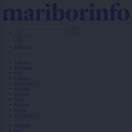
Skip
to
main
content
Prijavi se
Lokalno
Slovenija
Svet
Politika
Gospodarstvo
Kronika
Zdravje
Šport
Kultura
Scena
Zadnje novice
Dogodki
Igre