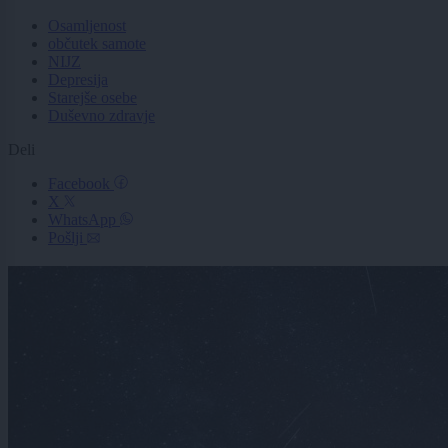
Osamljenost
občutek samote
NIJZ
Depresija
Starejše osebe
Duševno zdravje
Deli
Facebook
X
WhatsApp
Pošlji