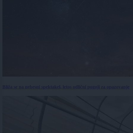
Bliža se na nebesni spektakel, letos odlični pogoji za opazovanje