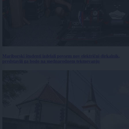
Mariborski študenti izdelali povsem nov električni dirkalnik,
predstavili ga bodo na mednarodnem tekmovanju