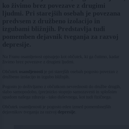
ko živimo brez povezave z drugimi
ljudmi. Pri starejših osebah je povezana
predvsem z družbeno izolacijo in
izgubami bližnjih. Predstavlja tudi
pomemben dejavnik tveganja za razvoj
depresije.
Na Franu
osamljenost opisujejo kot občutek, ki ga čutimo, kadar
živimo brez povezave z drugimi ljudmi.
Občutek
osamljenosti
je pri starejših osebah pogosto povezan z
družbeno izolacijo in izgubo bližnjih.
Pogosto jo doživljamo z občutkom nevrednosti do družbe drugih,
slabo samopodobo, (pre)nizko stopnjo samozavesti in splošnim
upadom našega zdravja - tako duševnega, kot tudi fizičnega.
Občutek osamljenosti je pogosto eden izmed pomembnejših
dejavnikov tveganja za razvoj
depresije
.