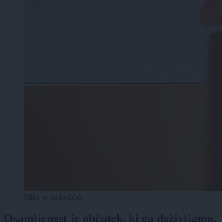
Slika je simbolična.
Osamljenost je občutek, ki ga doživljamo,