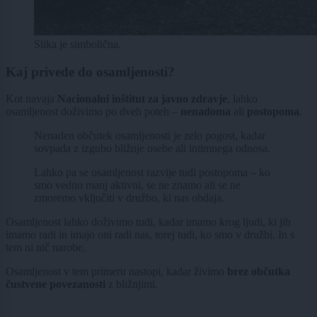
Slika je simbolična.
Kaj privede do osamljenosti?
Kot navaja
Nacionalni inštitut za javno zdravje
, lahko
osamljenost doživimo po dveh poteh –
nenadoma
ali
postopoma
.
Nenaden občutek osamljenosti je zelo pogost, kadar
sovpada z izgubo bližnje osebe ali intimnega odnosa.
Lahko pa se osamljenost razvije tudi postopoma – ko
smo vedno manj aktivni, se ne znamo ali se ne
zmoremo vključiti v družbo, ki nas obdaja.
Osamljenost lahko doživimo tudi, kadar imamo krog ljudi, ki jih
imamo radi in imajo oni radi nas, torej tudi, ko smo v družbi. In s
tem ni nič narobe.
Osamljenost v tem primeru nastopi, kadar živimo
brez občutka
čustvene povezanosti
z bližnjimi.