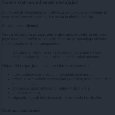
Katere vrste osamljenosti obstajajo?
Po navedbah Nacionalnega inštituta za javno zdravje obstajajo tri
vrste osamljenosti:
socialna
,
čustvena
in
eksistencialna
.
Socialna osamljenost
Gre za občutek, ki izvira iz
pomanjkanja medosebnih odnosov
,
pogosto zaradi družbene izolacije. Pogosto jo spremljajo občutki
žalosti, strahu in slabe samopodobe.
Izkusimo jo lahko, če se ne počutimo povezane s svojo
družino/prijatelji ali pa družbene mreže sploh nimamo.
Dejavniki tveganja
za razvoj socialne osamljenosti so:
nizko sodelovanje v skupnih socialnih aktivnostih,
težave v medosebnih interakcijah (konflikti, nezaupanje, slaba
komunikacija),
življenjske spremembe (npr. selitev v drug kraj),
gibalna oviranost,
stigmatizacija ali diskriminacija, ki nas izobči iz družbe.
Čustvena osamljenost