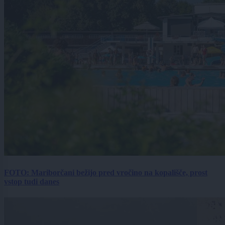
FOTO: Mariborčani bežijo pred vročino na kopališče, prost
vstop tudi danes