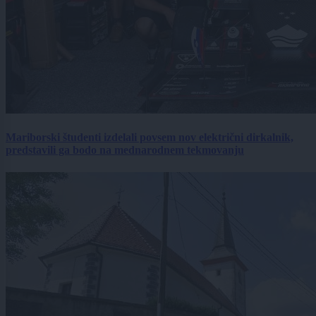
Mariborski študenti izdelali povsem nov električni dirkalnik,
predstavili ga bodo na mednarodnem tekmovanju