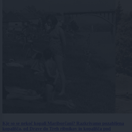
Kje so se nekoč kopali Mariborčani? Razkrivamo pozabljena
kopališča, od Drave do Treh ribnikov in kopališča pod