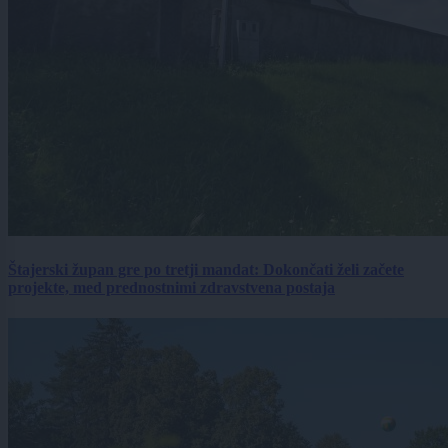
Štajerski župan gre po tretji mandat: Dokončati želi začete
projekte, med prednostnimi zdravstvena postaja