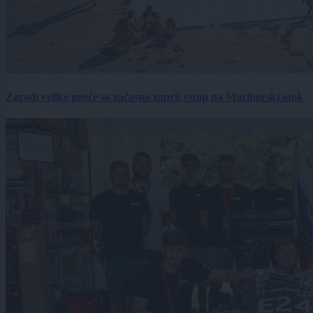
Zaradi velike gneče so začasno zaprli vstop na Mariborski otok