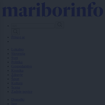
Skip
to
main
content
Prijavi se
Lokalno
Slovenija
Svet
Politika
Gospodarstvo
Kronika
Zdravje
Šport
Kultura
Scena
Zadnje novice
Dogodki
Igre