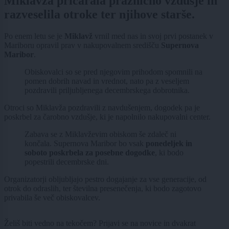
Miklavža pričarala praznično vzdušje in
razveselila otroke ter njihove starše.
Po enem letu se je
Miklavž
vrnil med nas in svoj prvi postanek v
Mariboru opravil prav v nakupovalnem središču
Supernova
Maribor
.
Obiskovalci so se pred njegovim prihodom spomnili na
pomen dobrih navad in vrednot, nato pa z veseljem
pozdravili priljubljenega decembrskega dobrotnika.
Otroci so Miklavža pozdravili z navdušenjem, dogodek pa je
poskrbel za čarobno vzdušje, ki je napolnilo nakupovalni center.
Zabava se z Miklavževim obiskom še zdaleč ni
končala. Supernova Maribor bo vsak
ponedeljek in
soboto poskrbela za posebne dogodke
, ki bodo
popestrili decembrske dni.
Organizatorji obljubljajo pestro dogajanje za vse generacije, od
otrok do odraslih, ter številna presenečenja, ki bodo zagotovo
privabila še več obiskovalcev.
Želiš biti vedno na tekočem? Prijavi se na novice in dvakrat