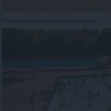
Avtomobil na Koroški ulici se je segrel na kar 85 stopinj