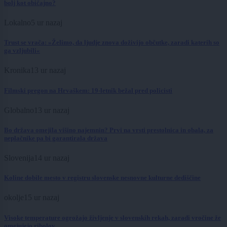
bolj kot običajno?
Lokalno
5 ur nazaj
Trust se vrača: »Želimo, da ljudje znova doživijo občutke, zaradi katerih so
ga vzljubili«
Kronika
13 ur nazaj
Filmski pregon na Hrvaškem: 19-letnik bežal pred policisti
Globalno
13 ur nazaj
Bo država omejila višino najemnin? Prvi na vrsti prestolnica in obala, za
neplačnike pa bi garantirala država
Slovenija
14 ur nazaj
Koline dobile mesto v registru slovenske nesnovne kulturne dediščine
okolje
15 ur nazaj
Visoke temperature ogrožajo življenje v slovenskih rekah, zaradi vročine že
omejujejo ribolov