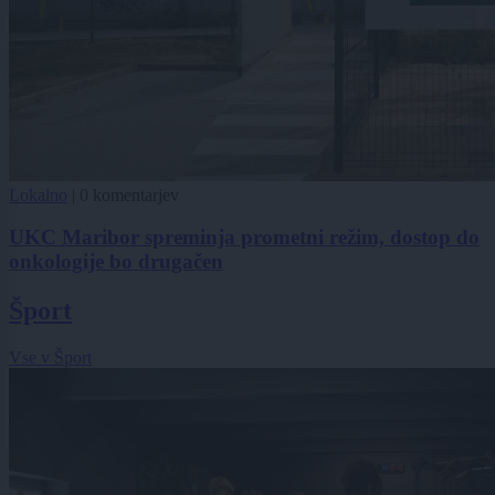
Lokalno
|
0 komentarjev
UKC Maribor spreminja prometni režim, dostop do
onkologije bo drugačen
Šport
Vse v Šport