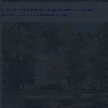
Po uničujočem neurju jih niso pustili samih, dobrodelna
zakonca pomagala družinama iz Zaloga