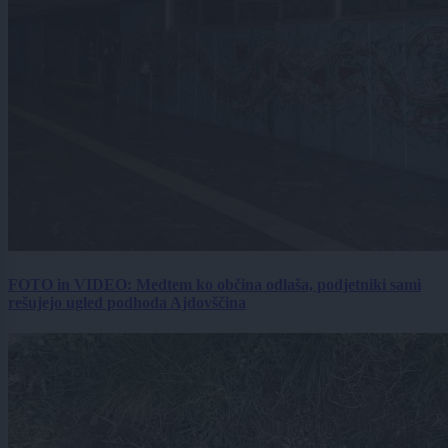
FOTO in VIDEO: Medtem ko občina odlaša, podjetniki sami
rešujejo ugled podhoda Ajdovščina