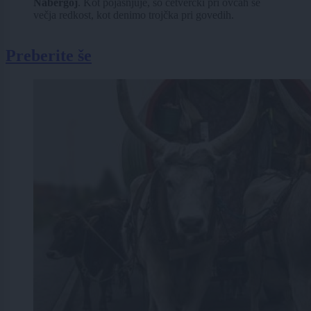
Nabergoj
. Kot pojasnjuje, so četverčki pri ovcah še
večja redkost, kot denimo trojčka pri govedih.
Preberite še