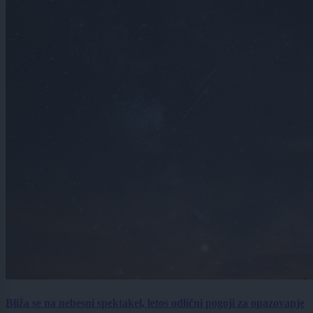
Bliža se na nebesni spektakel, letos odlični pogoji za opazovanje