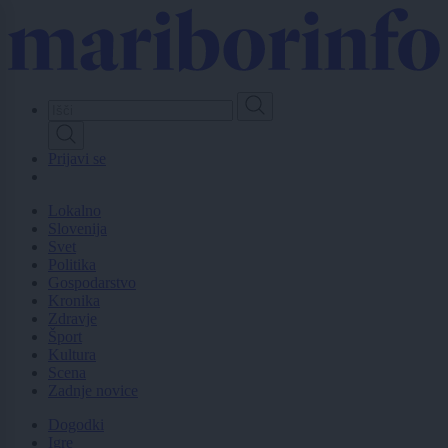
Skip
to
main
content
Prijavi se
Lokalno
Slovenija
Svet
Politika
Gospodarstvo
Kronika
Zdravje
Šport
Kultura
Scena
Zadnje novice
Dogodki
Igre