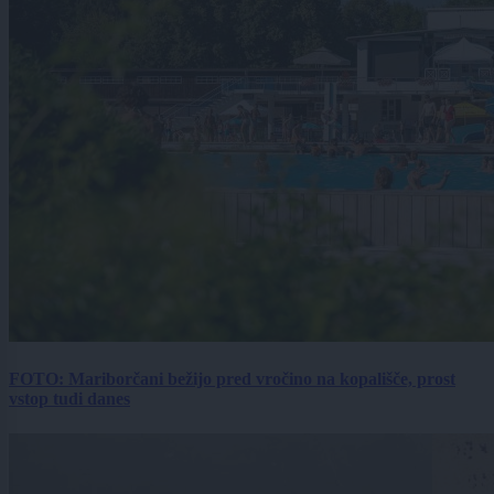
FOTO: Mariborčani bežijo pred vročino na kopališče, prost
vstop tudi danes