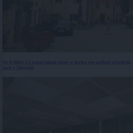
Ne le Bled: Le nekaj minut stran se skriva eno najbolj očarljivih
mest v Sloveniji