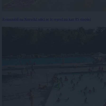
Avtomobil na Koroški ulici se je segrel na kar 85 stopinj