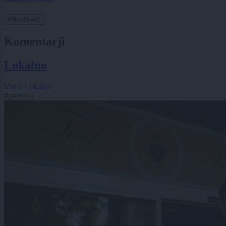
Prikaži več
Komentarji
Lokalno
Vse v Lokalno
#prenova