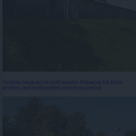
Štajerski župan gre po tretji mandat: Dokončati želi začete
projekte, med prednostnimi zdravstvena postaja