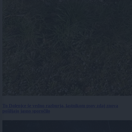
To Dolenjce še vedno razburja, lastnikom psov zdaj znova
pošiljajo jasno sporočilo