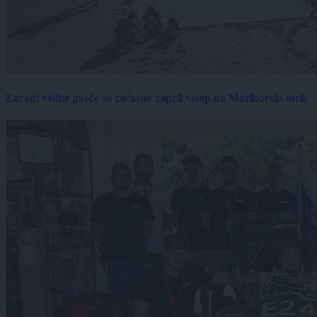
Zaradi velike gneče so začasno zaprli vstop na Mariborski otok