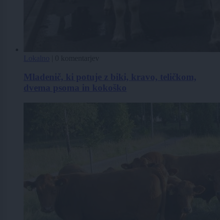
Lokalno
|
0 komentarjev
Mladenič, ki potuje z biki, kravo, teličkom,
dvema psoma in kokoško