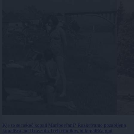
Kje so se nekoč kopali Mariborčani? Razkrivamo pozabljena
kopališča, od Drave do Treh ribnikov in kopališča pod