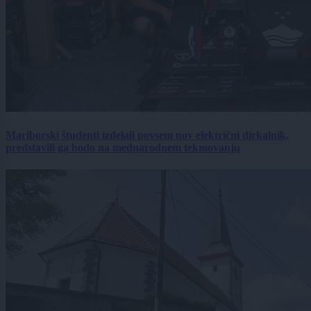
Mariborski študenti izdelali povsem nov električni dirkalnik,
predstavili ga bodo na mednarodnem tekmovanju