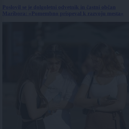
Poslovil se je dolgoletni odvetnik in častni občan
Maribora: »Pomembno prispeval k razvoju mesta«