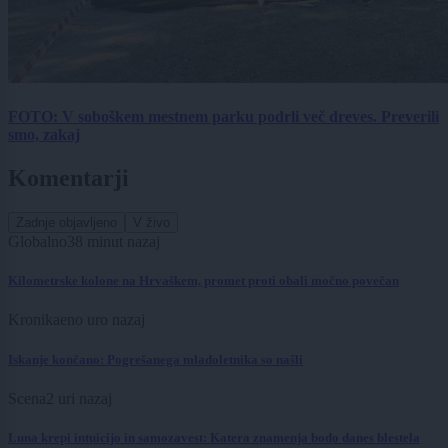
FOTO: V soboškem mestnem parku podrli več dreves. Preverili
smo, zakaj
Komentarji
Zadnje objavljeno
V živo
Globalno
38 minut nazaj
Kilometrske kolone na Hrvaškem, promet proti obali močno povečan
Kronika
eno uro nazaj
Iskanje končano: Pogrešanega mladoletnika so našli
Scena
2 uri nazaj
Luna krepi intuicijo in samozavest: Katera znamenja bodo danes blestela