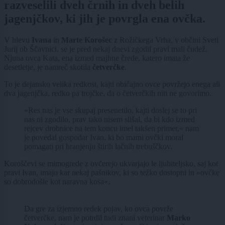
razveselili dveh črnih in dveh belih
jagenjčkov, ki jih je povrgla ena ovčka.
V hlevu
Ivana
in
Marte Korošec
z Rožičkega Vrha, v občini Sveti
Jurij ob Ščavnici, se je pred nekaj dnevi zgodil pravi mali čudež.
Njuna ovca Kata, ena izmed majhne črede, katero imata že
desetletje, je namreč skotila
četverčke
.
To je dejansko velika redkost, kajti običajno ovce povržejo enega ali
dva jagenjčka, redko pa trojčke, da o četverčkih niti ne govorimo.
»Res nas je vse skupaj presenetilo, kajti doslej se to pri
nas ni zgodilo, prav tako nisem slišal, da bi kdo izmed
rejcev drobnice na tem koncu imel takšen primer,« nam
je povedal gospodar Ivan, ki bo mami ovčki moral
pomagati pri hranjenju štirih lačnih trebuščkov.
Koroščevi se mimogrede z ovčerejo ukvarjajo le ljubiteljsko, saj kot
pravi Ivan, imajo kar nekaj pašnikov, ki so težko dostopni in »ovčke
so dobrodošle kot naravna kosa«.
Da gre za izjemno redek pojav, ko ovca povrže
četverčke, nam je potrdil tudi znani veterinar
Marko