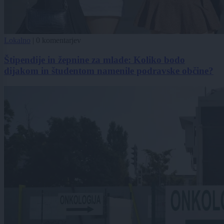
Lokalno
|
0 komentarjev
Štipendije in žepnine za mlade: Koliko bodo
dijakom in študentom namenile podravske občine?