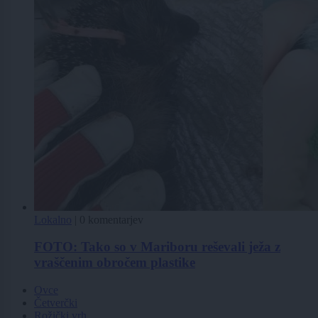
Lokalno
|
0 komentarjev
FOTO: Tako so v Mariboru reševali ježa z
vraščenim obročem plastike
Ovce
Četverčki
Rožički vrh