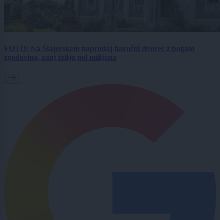
FOTO: Na Štajerskem naprodaj baročni dvorec z bogato
zgodovino, zanj želijo pol milijona