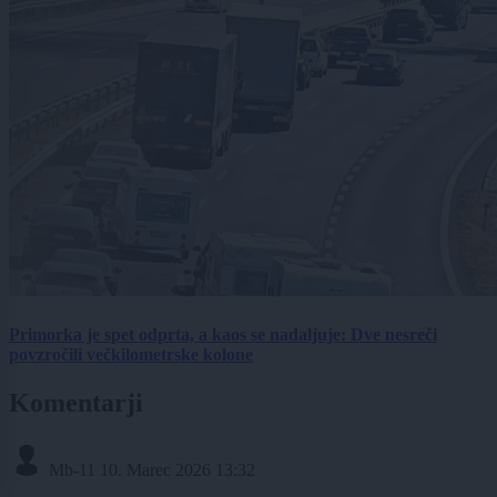
Primorka je spet odprta, a kaos se nadaljuje: Dve nesreči
povzročili večkilometrske kolone
Komentarji
Mb-11
10. Marec 2026 13:32