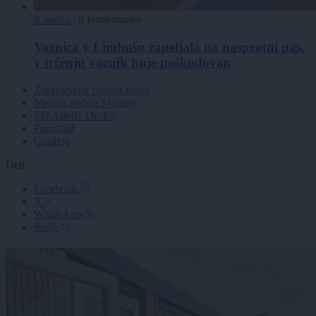
Kronika
|
0 komentarjev
Voznica v Limbušu zapeljala na nasprotni pas,
v trčenju voznik huje poškodovan
Zdravstvena postaja tezno
Mestna občina Maribor
ZD Adolfa Drolca
Pomgrad
Gradnja
Deli
Facebook
X
WhatsApp
Pošlji