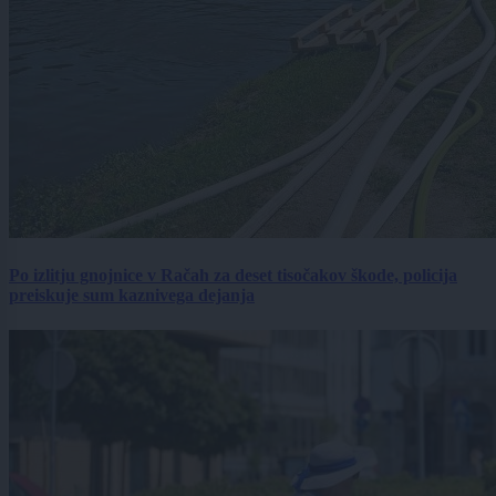
Po izlitju gnojnice v Račah za deset tisočakov škode, policija
preiskuje sum kaznivega dejanja