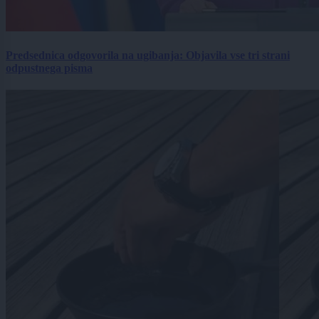
Predsednica odgovorila na ugibanja: Objavila vse tri strani
odpustnega pisma