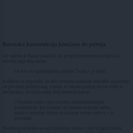
Betonska konstrukcija končana do poletja
Ob ogledu je župan poudaril, da projekt pomembno prispeva k
razvoju tega dela mesta.
»S tem res spreminjamo podobo Tezna,« je dejal.
Kalškova je pojasnila, da dela trenutno potekajo nekoliko počasneje
od prvotnih pričakovanj, vendar so tekom gradnje izzive rešili in
pričakujejo, da bodo sedaj dela potekala hitreje.
»Trenutno smo v fazi izvedbe armiranobetonske
konstrukcije, kar pomeni, da delamo notranje stebre,
nosilce, notranje zidove in zunanje zelene zidove,« je
povedala.
Posebnost projekta so tudi trajnostne rešitve, med drugim zelene