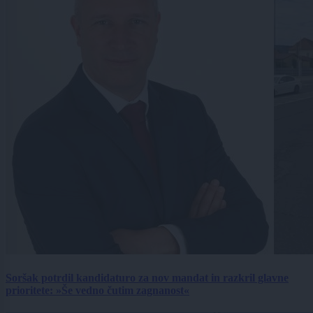
Soršak potrdil kandidaturo za nov mandat in razkril glavne
prioritete: »Še vedno čutim zagnanost«