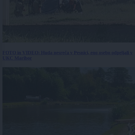
FOTO in VIDEO: Huda nesreča v Pesnici, eno osebo odpeljali v
UKC Maribor