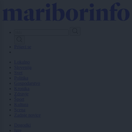
Skip
to
main
content
Prijavi se
Lokalno
Slovenija
Svet
Politika
Gospodarstvo
Kronika
Zdravje
Šport
Kultura
Scena
Zadnje novice
Dogodki
Igre