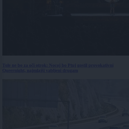
Tole ne bo za oči otrok: Nocoj bo Ptuj gostil provokativni
Queernight, najmlajši vabljeni drugam