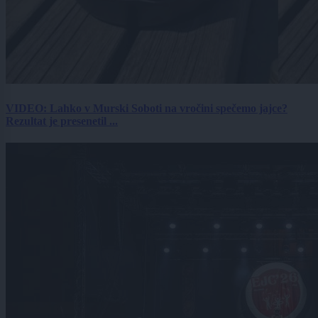
VIDEO: Lahko v Murski Soboti na vročini spečemo jajce?
Rezultat je presenetil ...