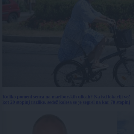
Koliko pomeni senca na mariborskih ulicah? Na isti lokaciji več
kot 20 stopinj razlike, sedež kolesa se je segrel na kar 70 stopinj