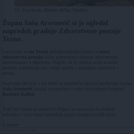
Vir: Facebook, Mestna občina Maribor
Župan Saša Arsenovič si je ogledal
napredek gradnje Zdravstvene postaje
Tezno.
Lani poleti so
na Teznu
položili temeljni kamen za
novo
zdravstveno postajo
, ki bo pomembno okrepila zdravstveno
infrastrukturo v Mariboru. Projekt, ki že dobiva svojo končno
podobo, predstavlja eno večjih naložb v primarno zdravstvo v
mestu.
Napredek del si je v teh dneh na gradbišču ogledal mariborski župan
Saša Arsenovič
skupaj s pomočnico vodje del podjetja Pomgrad
Barbaro Kalšek
.
Želiš biti vedno na tekočem? Prijavi se na novice in dvakrat
tedensko v svoj email nabiralnik prejmi pregled svežih novic.
E-naslov