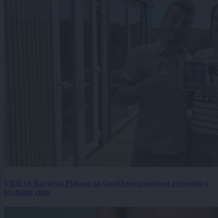
VIDEO: Kavarna Platana na Goričkem pozornost pritegnila s
kratkimi videi