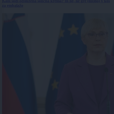
Kam sodi odslužena sončna krema? In ne, ne gre (nujno) v koš
za embalažo