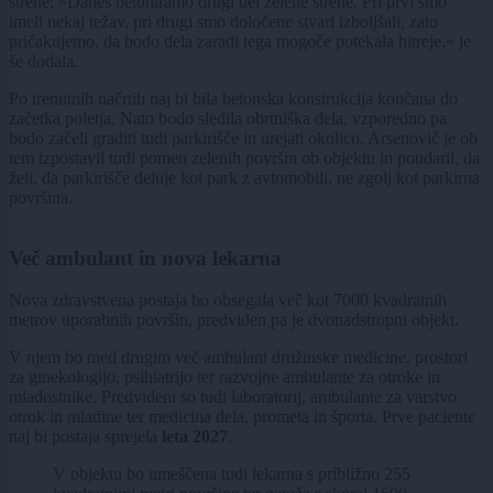
strehe: »Danes betoniramo drugi del zelene strehe. Pri prvi smo
imeli nekaj težav, pri drugi smo določene stvari izboljšali, zato
pričakujemo, da bodo dela zaradi tega mogoče potekala hitreje,« je
še dodala.
Po trenutnih načrtih naj bi bila betonska konstrukcija končana do
začetka poletja. Nato bodo sledila obrtniška dela, vzporedno pa
bodo začeli graditi tudi parkirišče in urejati okolico. Arsenovič je ob
tem izpostavil tudi pomen zelenih površin ob objektu in poudaril, da
želi, da parkirišče deluje kot park z avtomobili, ne zgolj kot parkirna
površina.
Več ambulant in nova lekarna
Nova zdravstvena postaja bo obsegala več kot 7000 kvadratnih
metrov uporabnih površin, predviden pa je dvonadstropni objekt.
V njem bo med drugim več ambulant družinske medicine, prostori
za ginekologijo, psihiatrijo ter razvojne ambulante za otroke in
mladostnike. Predvideni so tudi laboratorij, ambulante za varstvo
otrok in mladine ter medicina dela, prometa in športa. Prve paciente
naj bi postaja sprejela
leta 2027
.
V objektu bo umeščena tudi lekarna s približno 255