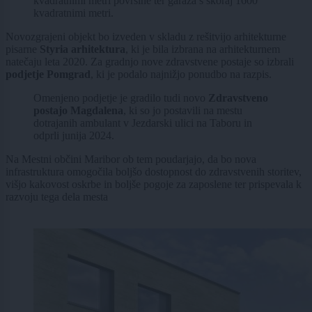
kvadratnimi metri površine ter garaža s skoraj 1600
kvadratnimi metri.
Novozgrajeni objekt bo izveden v skladu z rešitvijo arhitekturne
pisarne
Styria arhitektura
, ki je bila izbrana na arhitekturnem
natečaju leta 2020. Za gradnjo nove zdravstvene postaje so izbrali
podjetje Pomgrad
, ki je podalo najnižjo ponudbo na razpis.
Omenjeno podjetje je gradilo tudi novo
Zdravstveno
postajo Magdalena
, ki so jo postavili na mestu
dotrajanih ambulant v Jezdarski ulici na Taboru in
odprli junija 2024.
Na Mestni občini Maribor ob tem poudarjajo, da bo nova
infrastruktura omogočila boljšo dostopnost do zdravstvenih storitev,
višjo kakovost oskrbe in boljše pogoje za zaposlene ter prispevala k
razvoju tega dela mesta