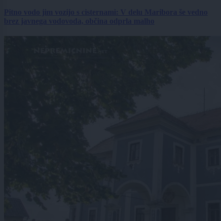
Pitno vodo jim vozijo s cisternami: V delu Maribora še vedno
brez javnega vodovoda, občina odprla malho