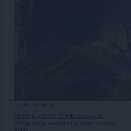
Kronika
|
0 komentarjev
FOTO in VIDEO: V Pekrah zagorela
novogradnja, nastalo za petdeset tisočakov
škode