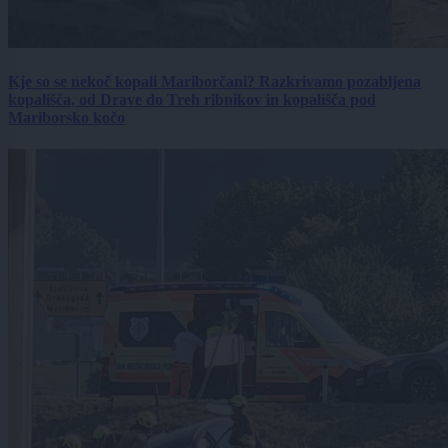
Kje so se nekoč kopali Mariborčani? Razkrivamo pozabljena
kopališča, od Drave do Treh ribnikov in kopališča pod
Mariborsko kočo