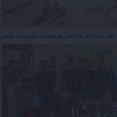
Zaradi velike gneče so začasno zaprli vstop na Mariborski otok