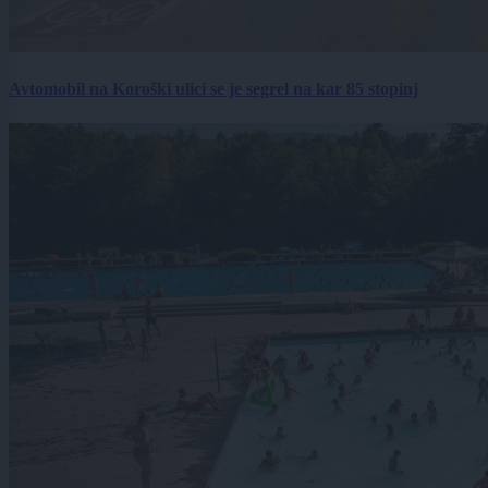
Avtomobil na Koroški ulici se je segrel na kar 85 stopinj