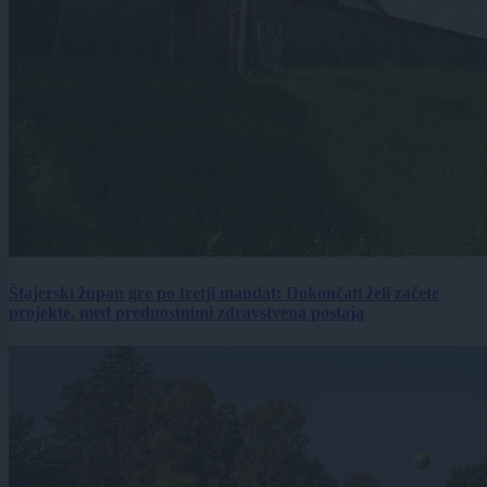
Štajerski župan gre po tretji mandat: Dokončati želi začete
projekte, med prednostnimi zdravstvena postaja