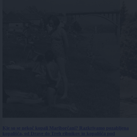
Kje so se nekoč kopali Mariborčani? Razkrivamo pozabljena
kopališča, od Drave do Treh ribnikov in kopališča pod