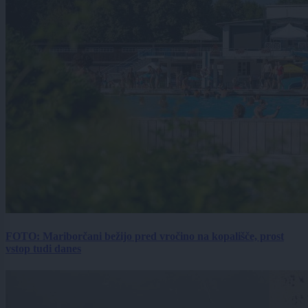
FOTO: Mariborčani bežijo pred vročino na kopališče, prost
vstop tudi danes