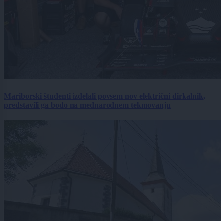
Mariborski študenti izdelali povsem nov električni dirkalnik,
predstavili ga bodo na mednarodnem tekmovanju