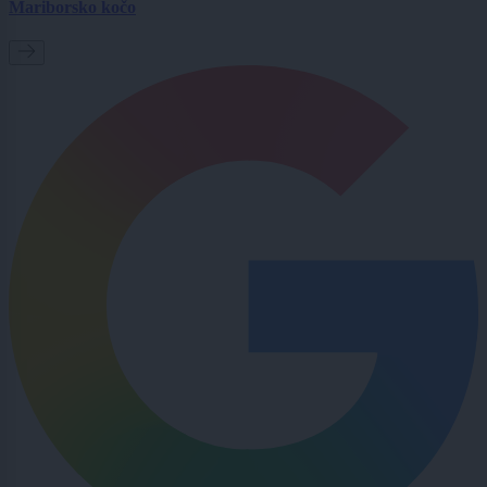
Mariborsko kočo