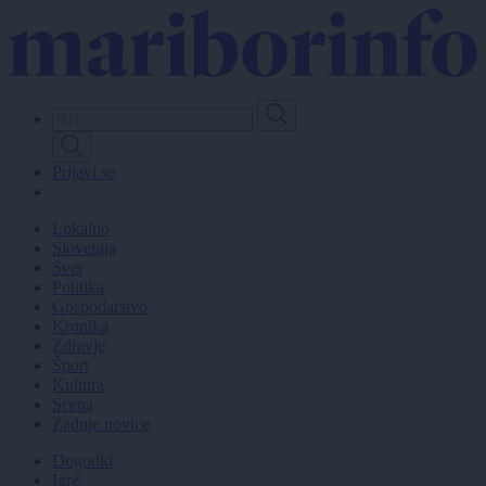
Skip
to
main
content
Prijavi se
Lokalno
Slovenija
Svet
Politika
Gospodarstvo
Kronika
Zdravje
Šport
Kultura
Scena
Zadnje novice
Dogodki
Igre