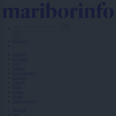
Skip
to
main
content
Prijavi se
Lokalno
Slovenija
Svet
Politika
Gospodarstvo
Kronika
Zdravje
Šport
Kultura
Scena
Zadnje novice
Dogodki
Igre