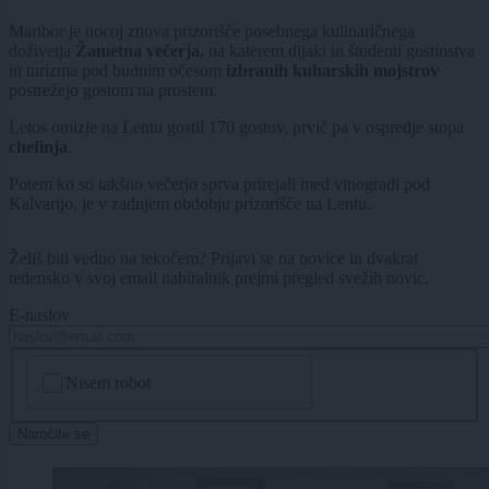
Maribor je nocoj znova prizorišče posebnega kulinaričnega
doživetja
Žametna večerja,
na katerem dijaki in študenti gostinstva
in turizma pod budnim očesom
izbranih kuharskih mojstrov
postrežejo gostom na prostem.
Letos omizje na Lentu gostil 170 gostov, prvič pa v ospredje stopa
chefinja
.
Potem ko so takšno večerjo sprva prirejali med vinogradi pod
Kalvarijo, je v zadnjem obdobju prizorišče na Lentu.
Želiš biti vedno na tekočem? Prijavi se na novice in dvakrat
tedensko v svoj email nabiralnik prejmi pregled svežih novic.
E-naslov
CAPTCHA
Nisem robot
Naročite se