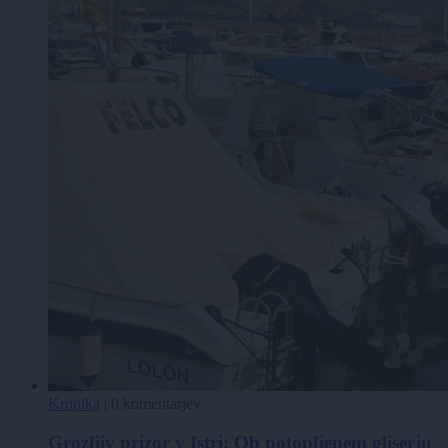
Kronika
|
0 komentarjev
Grozljiv prizor v Istri: Ob potopljenem gliserju