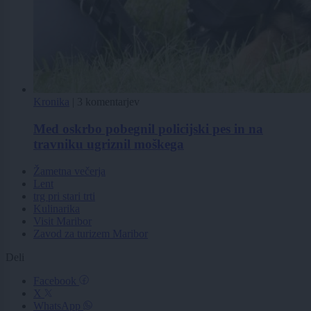
Kronika
|
3 komentarjev
Med oskrbo pobegnil policijski pes in na
travniku ugriznil moškega
Žametna večerja
Lent
trg pri stari trti
Kulinarika
Visit Maribor
Zavod za turizem Maribor
Deli
Facebook
X
WhatsApp