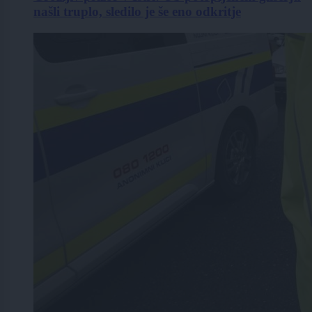
našli truplo, sledilo je še eno odkritje