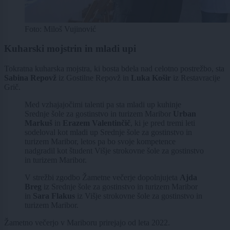
Foto: Miloš Vujinović
Kuharski mojstrin in mladi upi
Tokratna kuharska mojstra, ki bosta bdela nad celotno postrežbo, sta
Sabina Repovž
iz Gostilne Repovž in
Luka Košir
iz Restavracije
Grič.
Med vzhajajočimi talenti pa sta mladi up kuhinje
Srednje šole za gostinstvo in turizem Maribor
Urban
Markuš
in
Erazem Valentinčič
, ki je pred tremi leti
sodeloval kot mladi up Srednje šole za gostinstvo in
turizem Maribor, letos pa bo svoje kompetence
nadgradil kot študent Višje strokovne šole za gostinstvo
in turizem Maribor.
V strežbi zgodbo Žametne večerje dopolnjujeta
Ajda
Breg
iz Srednje šole za gostinstvo in turizem Maribor
in
Sara Flakus
iz Višje strokovne šole za gostinstvo in
turizem Maribor.
Žametno večerjo v Mariboru prirejajo od leta 2022.