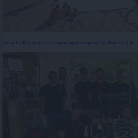
Zaradi velike gneče so začasno zaprli vstop na Mariborski otok