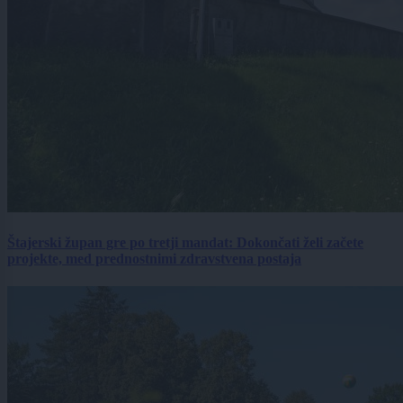
Štajerski župan gre po tretji mandat: Dokončati želi začete
projekte, med prednostnimi zdravstvena postaja