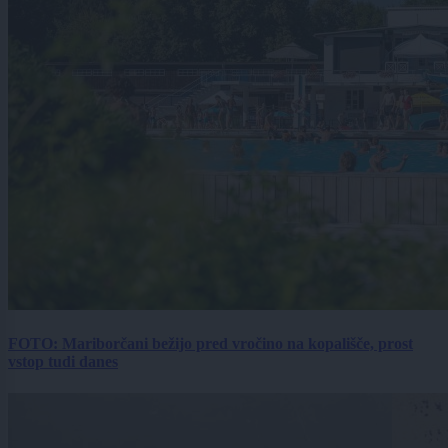
FOTO: Mariborčani bežijo pred vročino na kopališče, prost
vstop tudi danes