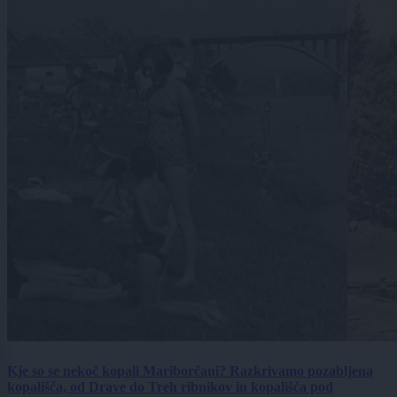
Kje so se nekoč kopali Mariborčani? Razkrivamo pozabljena
kopališča, od Drave do Treh ribnikov in kopališča pod