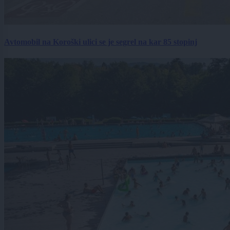
Avtomobil na Koroški ulici se je segrel na kar 85 stopinj