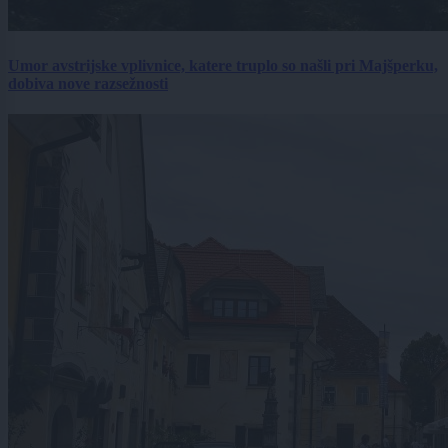
Umor avstrijske vplivnice, katere truplo so našli pri Majšperku,
dobiva nove razsežnosti