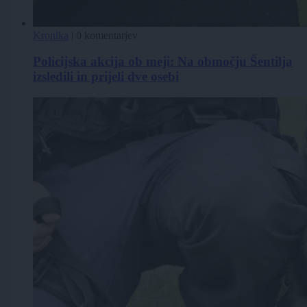
Kronika
|
0 komentarjev
Policijska akcija ob meji: Na območju Šentilja
izsledili in prijeli dve osebi