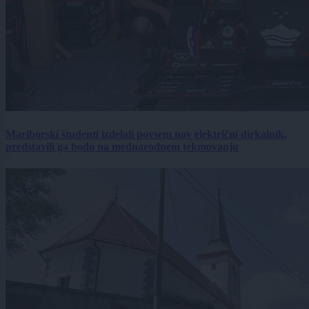
Mariborski študenti izdelali povsem nov električni dirkalnik,
predstavili ga bodo na mednarodnem tekmovanju