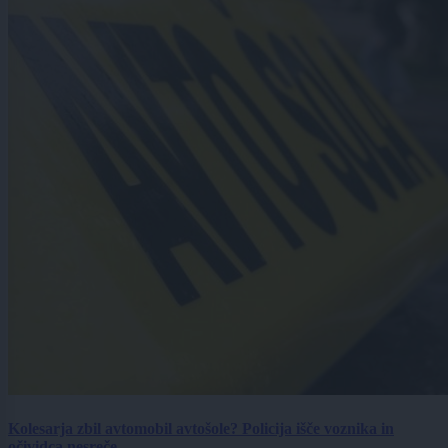
Kolesarja zbil avtomobil avtošole? Policija išče voznika in
očividca nesreče