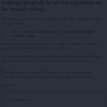
rednega pregleda in servisa izjemoma ne
bo izvajal voženj.
Mariborski mestni vlakec v ponedeljek, 18. maja, izjemoma ne bo
izvajal voženj.
Kot so sporočili iz Marproma, bo razlog
redni pregled
in
servis vozila.
»Po opravljenem servisu vas bomo z vlakcem znova z veseljem
popeljali skozi središče mesta,« so zapisali.
Ob tem se uporabnikom zahvaljujejo za razumevanje in jih vabijo,
da se jim pridružijo na 70-minutni krožni vožnji po mestu.
Želiš biti vedno na tekočem? Prijavi se na novice in dvakrat
tedensko v svoj email nabiralnik prejmi pregled svežih novic.
E-naslov
CAPTCHA
Nisem robot