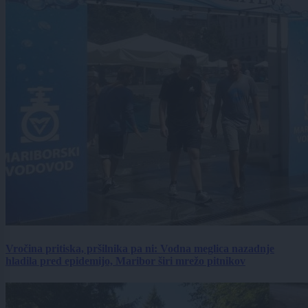
Vročina pritiska, pršilnika pa ni: Vodna meglica nazadnje
hladila pred epidemijo, Maribor širi mrežo pitnikov