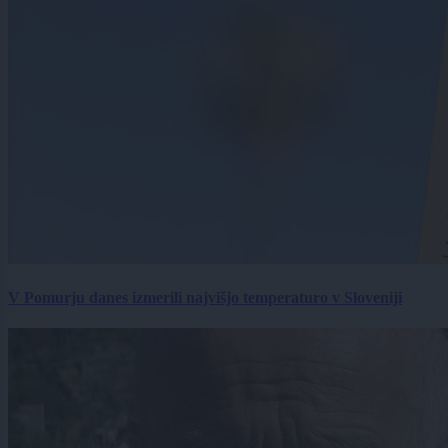
V Pomurju danes izmerili najvišjo temperaturo v Sloveniji