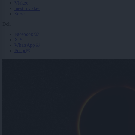
Vlakec
mestni vlakec
Servis
Deli
Facebook
X
WhatsApp
Pošlji