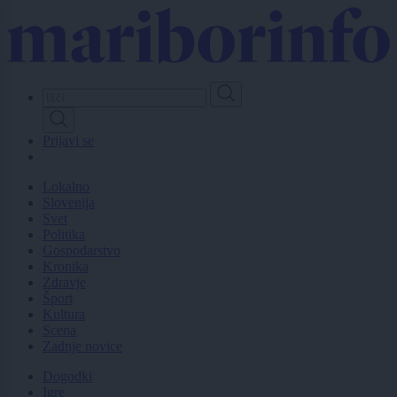
Skip
to
main
content
Prijavi se
Lokalno
Slovenija
Svet
Politika
Gospodarstvo
Kronika
Zdravje
Šport
Kultura
Scena
Zadnje novice
Dogodki
Igre