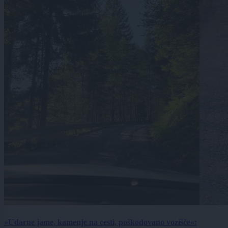
»Udarne jame, kamenje na cesti, poškodovano vozišče«: