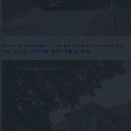
Pitno vodo jim vozijo s cisternami: V delu Maribora še vedno
brez javnega vodovoda, občina odprla malho