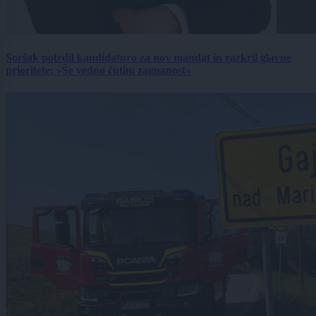
Soršak potrdil kandidaturo za nov mandat in razkril glavne
prioritete: »Še vedno čutim zagnanost«