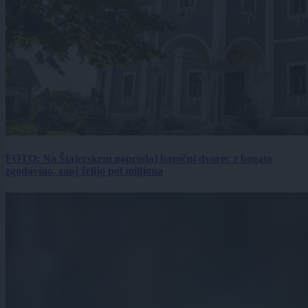
FOTO: Na Štajerskem naprodaj baročni dvorec z bogato
zgodovino, zanj želijo pol milijona