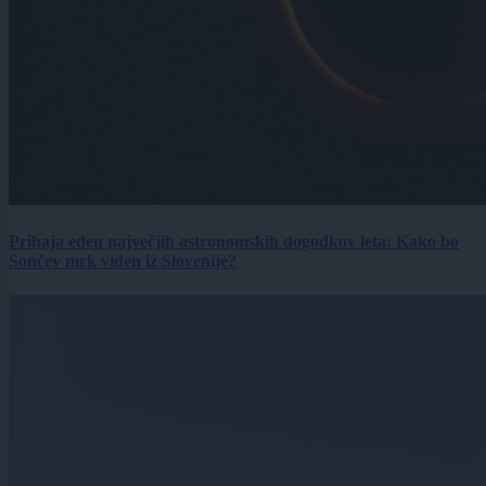
Prihaja eden največjih astronomskih dogodkov leta: Kako bo
Sončev mrk viden iz Slovenije?