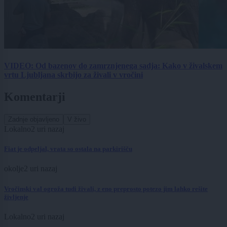
VIDEO: Od bazenov do zamrznjenega sadja: Kako v živalskem
vrtu Ljubljana skrbijo za živali v vročini
Komentarji
Zadnje objavljeno
V živo
Lokalno
2 uri nazaj
Fiat je odpeljal, vrata so ostala na parkirišču
okolje
2 uri nazaj
Vročinski val ogroža tudi živali, z eno preprosto potezo jim lahko rešite
življenje
Lokalno
2 uri nazaj