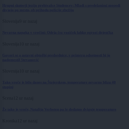
Hrupni skuterji jezijo prebivalce Studencev: Mladi s predelanimi mopedi
divjajo po mestu, ob prihodu policije zbežijo
Slovenija
9 ur nazaj
Nevarna napaka v vročini: Odeja čez voziček lahko ogrozi dojenčka
Slovenija
10 ur nazaj
Govori se o ustavni obtožbi predsednice, v primeru odsotnosti bi jo
nadomestil Stevanović
Slovenija
10 ur nazaj
Tako vroče je bilo danes na Štajerskem, temperature nevarno blizu 40
stopinj
Scena
12 ur nazaj
Že tako je vroče, Natalija Verboten pa še dodatno dviguje temperaturo
Kronika
12 ur nazaj