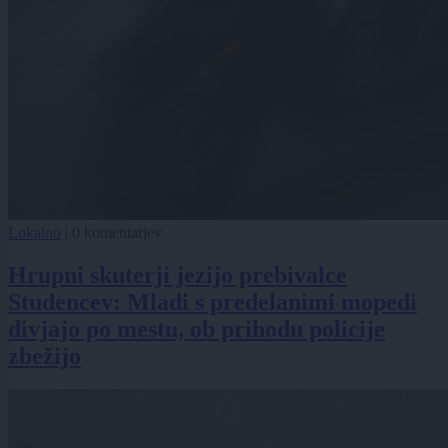
Lokalno
|
0 komentarjev
Hrupni skuterji jezijo prebivalce
Studencev: Mladi s predelanimi mopedi
divjajo po mestu, ob prihodu policije
zbežijo