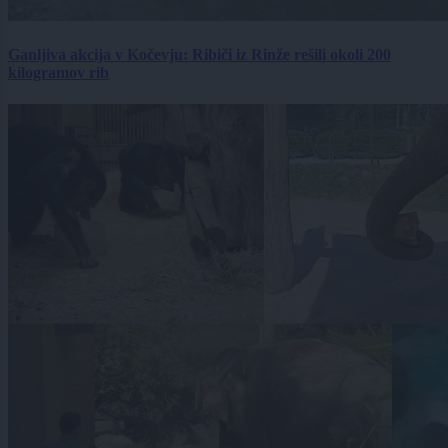
Ganljiva akcija v Kočevju: Ribiči iz Rinže rešili okoli 200
kilogramov rib