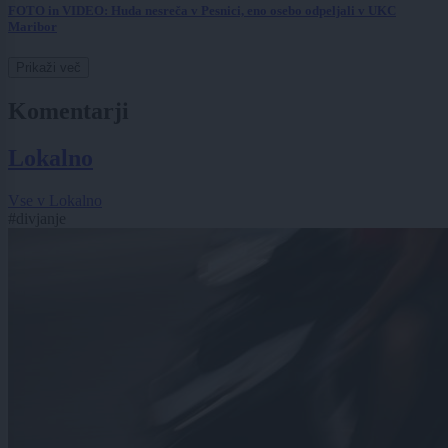
FOTO in VIDEO: Huda nesreča v Pesnici, eno osebo odpeljali v UKC
Maribor
Prikaži več
Komentarji
Lokalno
Vse v Lokalno
#divjanje