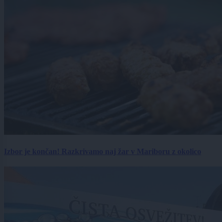
Izbor je končan! Razkrivamo naj žar v Mariboru z okolico