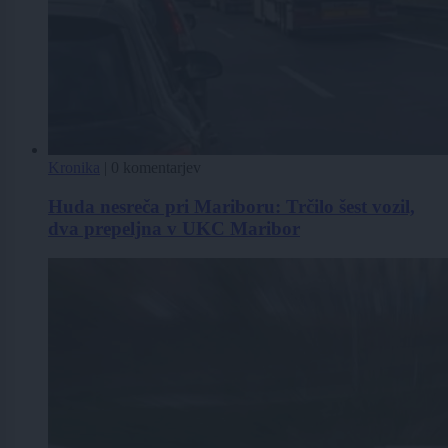
Kronika
|
0 komentarjev
Huda nesreča pri Mariboru: Trčilo šest vozil,
dva prepeljna v UKC Maribor