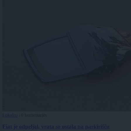
Lokalno
|
0 komentarjev
Fiat je odpeljal, vrata so ostala na parkirišču