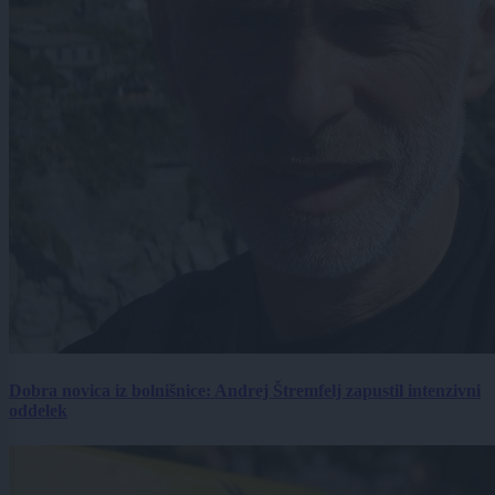
Dobra novica iz bolnišnice: Andrej Štremfelj zapustil intenzivni
oddelek