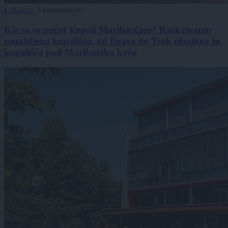
Lokalno
|
2 komentarjev
Kje so se nekoč kopali Mariborčani? Razkrivamo
pozabljena kopališča, od Drave do Treh ribnikov in
kopališča pod Mariborsko kočo