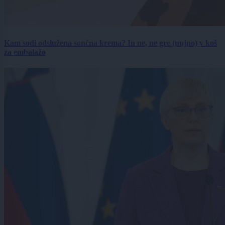
Kam sodi odslužena sončna krema? In ne, ne gre (nujno) v koš
za embalažo