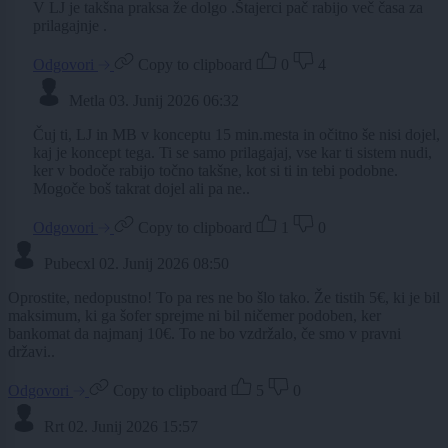
V LJ je takšna praksa že dolgo .Štajerci pač rabijo več časa za
prilagajnje .
Odgovori
Copy to clipboard
0
4
Metla
03. Junij 2026 06:32
Čuj ti, LJ in MB v konceptu 15 min.mesta in očitno še nisi dojel,
kaj je koncept tega. Ti se samo prilagajaj, vse kar ti sistem nudi,
ker v bodoče rabijo točno takšne, kot si ti in tebi podobne.
Mogoče boš takrat dojel ali pa ne..
Odgovori
Copy to clipboard
1
0
Pubecxl
02. Junij 2026 08:50
Oprostite, nedopustno! To pa res ne bo šlo tako. Že tistih 5€, ki je bil
maksimum, ki ga šofer sprejme ni bil ničemer podoben, ker
bankomat da najmanj 10€. To ne bo vzdržalo, če smo v pravni
državi..
Odgovori
Copy to clipboard
5
0
Rrt
02. Junij 2026 15:57