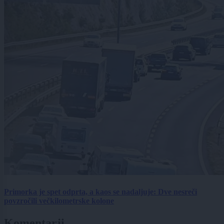
Primorka je spet odprta, a kaos se nadaljuje: Dve nesreči
povzročili večkilometrske kolone
Komentarji