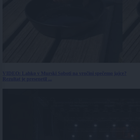
VIDEO: Lahko v Murski Soboti na vročini spečemo jajce?
Rezultat je presenetil ...