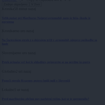
Zadnje objavljeno
V živo
Kronika
58 minut nazaj
Velik požar pri Mariboru: Najprej avtomobil, nato še hiša, škoda je
ogromna
Kronika
eno uro nazaj
Na Štajerskem otrok z e-skirojem trčil v avtomobil, njegove poškodbe so
hude
Slovenija
eno uro nazaj
Petek prinaša več kot le ohladitev, pripravite se na nevihte in gnečo
Globalno
2 uri nazaj
Ponoči streslo Kvarner, potres čutili tudi v Sloveniji
Lokalno
5 ur nazaj
Pred mariborsko občino nov parkirni režim, kaj se je spremenilo?