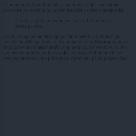
Ta prehod prinaša tudi finančno ugodnost, saj je cena enkratne
vozovnice pri vozniku po novem izenačena s tisto v predprodaji.
Za odrasle potnike to pomeni strošek 1,50 evra, za
otroke pa evro.
Glavni razlog za digitalizacijo plačilnih metod je optimizacija
javnega potniškega prometa. Kot poudarjajo pri Marpromu, popoln
umik gotovine prinaša hitrejši vstop potnikov na avtobuse. Ali bo
sprememba prinesla krajše zastoje na postajališčih in bolj tekoče
izvajanje prevozov, kot pričakujejo v podjetju, pa bo pokazal čas.