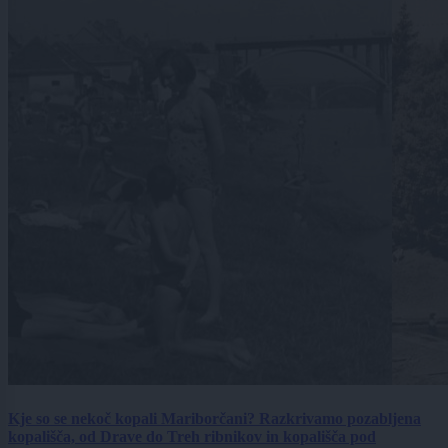
Kje so se nekoč kopali Mariborčani? Razkrivamo pozabljena
kopališča, od Drave do Treh ribnikov in kopališča pod