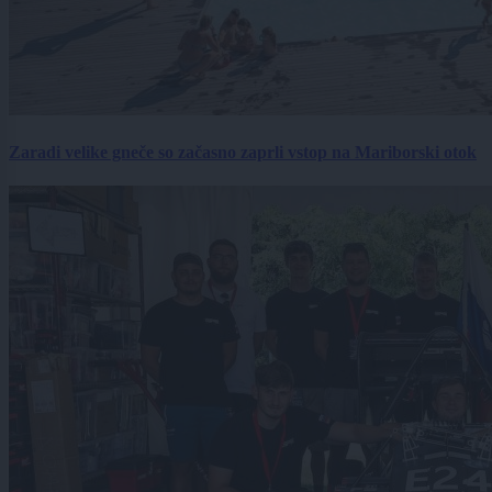
Zaradi velike gneče so začasno zaprli vstop na Mariborski otok