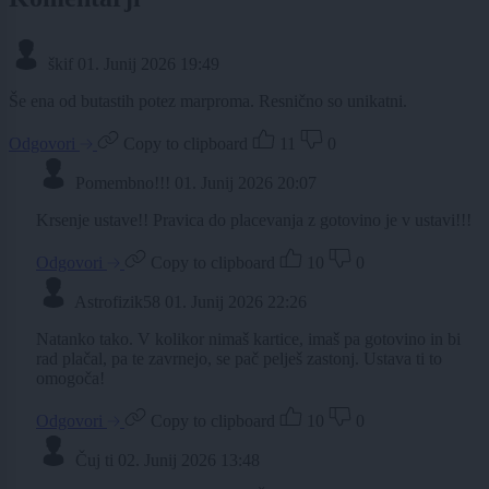
škif
01. Junij 2026 19:49
Še ena od butastih potez marproma. Resnično so unikatni.
Odgovori
Copy to clipboard
11
0
Pomembno!!!
01. Junij 2026 20:07
Krsenje ustave!! Pravica do placevanja z gotovino je v ustavi!!!
Odgovori
Copy to clipboard
10
0
Astrofizik58
01. Junij 2026 22:26
Natanko tako. V kolikor nimaš kartice, imaš pa gotovino in bi
rad plačal, pa te zavrnejo, se pač pelješ zastonj. Ustava ti to
omogoča!
Odgovori
Copy to clipboard
10
0
Čuj ti
02. Junij 2026 13:48