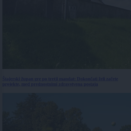
Štajerski župan gre po tretji mandat: Dokončati želi začete
projekte, med prednostnimi zdravstvena postaja