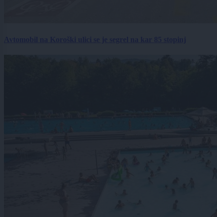
Avtomobil na Koroški ulici se je segrel na kar 85 stopinj