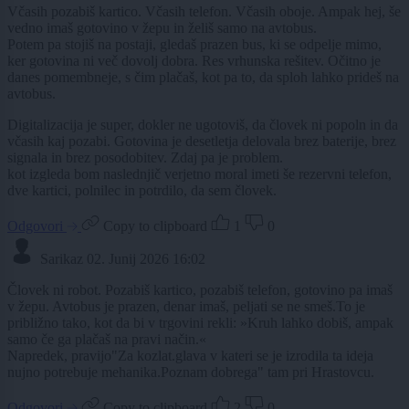
Včasih pozabiš kartico. Včasih telefon. Včasih oboje. Ampak hej, še
vedno imaš gotovino v žepu in želiš samo na avtobus.
Potem pa stojiš na postaji, gledaš prazen bus, ki se odpelje mimo,
ker gotovina ni več dovolj dobra. Res vrhunska rešitev. Očitno je
danes pomembneje, s čim plačaš, kot pa to, da sploh lahko prideš na
avtobus.
Digitalizacija je super, dokler ne ugotoviš, da človek ni popoln in da
včasih kaj pozabi. Gotovina je desetletja delovala brez baterije, brez
signala in brez posodobitev. Zdaj pa je problem.
kot izgleda bom naslednjič verjetno moral imeti še rezervni telefon,
dve kartici, polnilec in potrdilo, da sem človek.
Odgovori
Copy to clipboard
1
0
Sarikaz
02. Junij 2026 16:02
Človek ni robot. Pozabiš kartico, pozabiš telefon, gotovino pa imaš
v žepu. Avtobus je prazen, denar imaš, peljati se ne smeš.To je
približno tako, kot da bi v trgovini rekli: »Kruh lahko dobiš, ampak
samo če ga plačaš na pravi način.«
Napredek, pravijo"Za kozlat.glava v kateri se je izrodila ta ideja
nujno potrebuje mehanika.Poznam dobrega" tam pri Hrastovcu.
Odgovori
Copy to clipboard
2
0