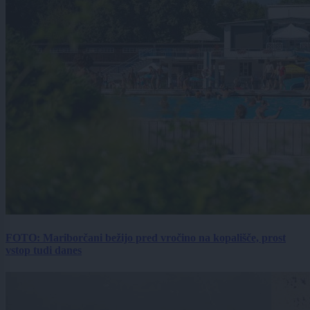
FOTO: Mariborčani bežijo pred vročino na kopališče, prost
vstop tudi danes