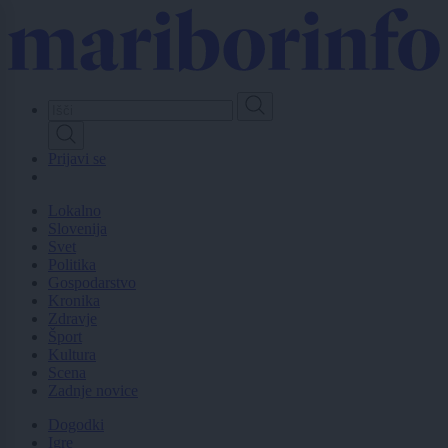
Skip
to
main
content
Prijavi se
Lokalno
Slovenija
Svet
Politika
Gospodarstvo
Kronika
Zdravje
Šport
Kultura
Scena
Zadnje novice
Dogodki
Igre