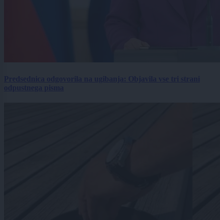
Predsednica odgovorila na ugibanja: Objavila vse tri strani
odpustnega pisma