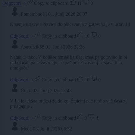
Odgovori
Copy to clipboard
11
0
Pomembno!!!
01. Junij 2026 20:07
Krsenje ustave!! Pravica do placevanja z gotovino je v ustavi!!!
Odgovori
Copy to clipboard
10
0
Astrofizik58
01. Junij 2026 22:26
Natanko tako. V kolikor nimaš kartice, imaš pa gotovino in bi
rad plačal, pa te zavrnejo, se pač pelješ zastonj. Ustava ti to
omogoča!
Odgovori
Copy to clipboard
10
0
Čuj ti
02. Junij 2026 13:48
V LJ je takšna praksa že dolgo .Štajerci pač rabijo več časa za
prilagajnje .
Odgovori
Copy to clipboard
0
4
Metla
03. Junij 2026 06:32