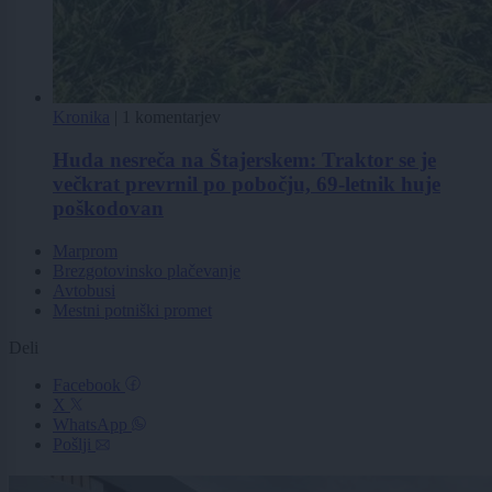
Kronika
|
1 komentarjev
Huda nesreča na Štajerskem: Traktor se je
večkrat prevrnil po pobočju, 69-letnik huje
poškodovan
Marprom
Brezgotovinsko plačevanje
Avtobusi
Mestni potniški promet
Deli
Facebook
X
WhatsApp
Pošlji