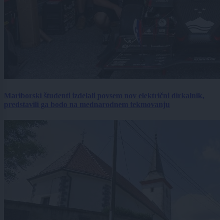
Mariborski študenti izdelali povsem nov električni dirkalnik,
predstavili ga bodo na mednarodnem tekmovanju