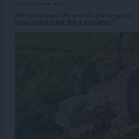
Kronika
|
2 komentarjev
Nove podrobnosti: Po grožnji s pištolo opazno
manj učencev v šoli. Kje je sedmošolec?