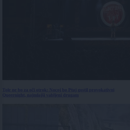
Tole ne bo za oči otrok: Nocoj bo Ptuj gostil provokativni
Queernight, najmlajši vabljeni drugam