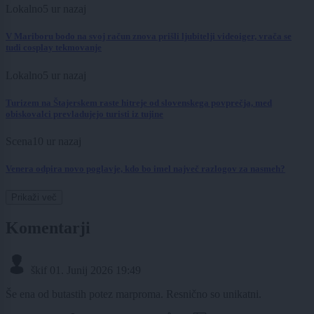
Lokalno
5 ur nazaj
V Mariboru bodo na svoj račun znova prišli ljubitelji videoiger, vrača se
tudi cosplay tekmovanje
Lokalno
5 ur nazaj
Turizem na Štajerskem raste hitreje od slovenskega povprečja, med
obiskovalci prevladujejo turisti iz tujine
Scena
10 ur nazaj
Venera odpira novo poglavje, kdo bo imel največ razlogov za nasmeh?
Prikaži več
Komentarji
škif
01. Junij 2026 19:49
Še ena od butastih potez marproma. Resnično so unikatni.