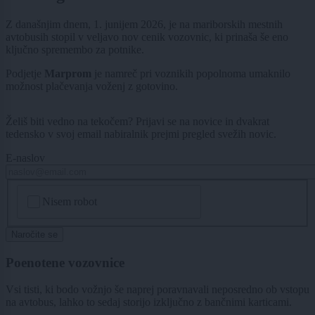
Z današnjim dnem, 1. junijem 2026, je na mariborskih mestnih
avtobusih stopil v veljavo nov cenik vozovnic, ki prinaša še eno
ključno spremembo za potnike.
Podjetje
Marprom
je namreč pri voznikih popolnoma umaknilo
možnost plačevanja voženj z gotovino.
Želiš biti vedno na tekočem? Prijavi se na novice in dvakrat
tedensko v svoj email nabiralnik prejmi pregled svežih novic.
E-naslov
CAPTCHA
Nisem robot
Naročite se
Poenotene vozovnice
Vsi tisti, ki bodo vožnjo še naprej poravnavali neposredno ob vstopu
na avtobus, lahko to sedaj storijo izključno z bančnimi karticami.