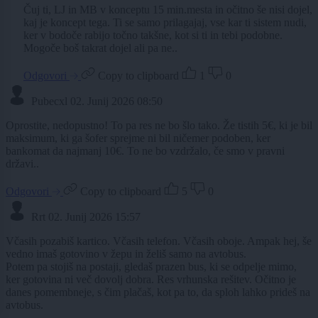
Čuj ti, LJ in MB v konceptu 15 min.mesta in očitno še nisi dojel,
kaj je koncept tega. Ti se samo prilagajaj, vse kar ti sistem nudi,
ker v bodoče rabijo točno takšne, kot si ti in tebi podobne.
Mogoče boš takrat dojel ali pa ne..
Odgovori
Copy to clipboard
1
0
Pubecxl
02. Junij 2026 08:50
Oprostite, nedopustno! To pa res ne bo šlo tako. Že tistih 5€, ki je bil
maksimum, ki ga šofer sprejme ni bil ničemer podoben, ker
bankomat da najmanj 10€. To ne bo vzdržalo, če smo v pravni
državi..
Odgovori
Copy to clipboard
5
0
Rrt
02. Junij 2026 15:57
Včasih pozabiš kartico. Včasih telefon. Včasih oboje. Ampak hej, še
vedno imaš gotovino v žepu in želiš samo na avtobus.
Potem pa stojiš na postaji, gledaš prazen bus, ki se odpelje mimo,
ker gotovina ni več dovolj dobra. Res vrhunska rešitev. Očitno je
danes pomembneje, s čim plačaš, kot pa to, da sploh lahko prideš na
avtobus.