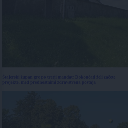
Štajerski župan gre po tretji mandat: Dokončati želi začete
projekte, med prednostnimi zdravstvena postaja