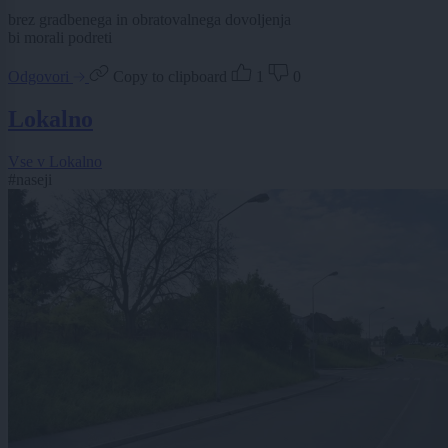
brez gradbenega in obratovalnega dovoljenja
bi morali podreti
Odgovori
Copy to clipboard
1
0
Lokalno
Vse v Lokalno
#naseji