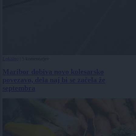
Lokalno
|
5 komentarjev
Maribor dobiva novo kolesarsko
povezavo, dela naj bi se začela že
septembra