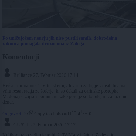
Po uničujočem neurju jih niso pustili samih, dobrodelna
zakonca pomagala družinama iz Zaloga
Komentarji
Brilliance
27. Februar 2026 17:14
Bivša "carinarnica". V tej stavbi, ali v oni za to, je vcasih bila na
vrhu restavracija za šoferje, ki so čakali za carinske postopke.
Madona,se zaj se spominjam kake porcije so to bile, in za razumen
denar.
Odgovori
Copy to clipboard
4
0
GUSTL
27. Februar 2026 17:17
Kolikor jaz to vidim je to bivši TAM-ov inštitut. Zadeva je