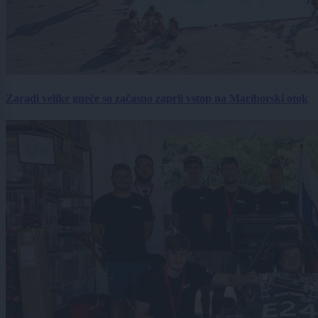
Zaradi velike gneče so začasno zaprli vstop na Mariborski otok