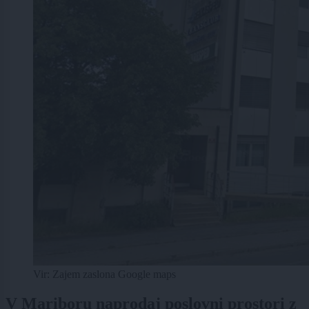
Vir: Zajem zaslona Google maps
V Mariboru naprodaj poslovni prostori z