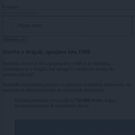
E-naslov
CAPTCHA
Nisem robot
Naročite se
Stavba z dvigali, zgrajena leta 1988
Poslovna stavba je bila zgrajena leta 1988 in je etažirana.
Opremljena je z dvigali, kar omogoča enostaven dostop do
posameznih etaž.
Pisarniški in pomožni prostori so primerni za različne dejavnosti, od
upravnih in administrativnih do storitvenih dejavnosti.
Znižana prodajna cena znaša
3.750.000 evrov
, kupec
pa mora poravnati še pripadajoči davek.