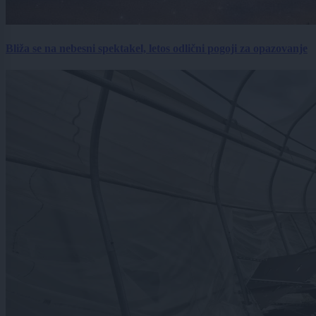
Bliža se na nebesni spektakel, letos odlični pogoji za opazovanje