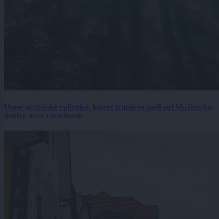
Umor avstrijske vplivnice, katere truplo so našli pri Majšperku,
dobiva nove razsežnosti