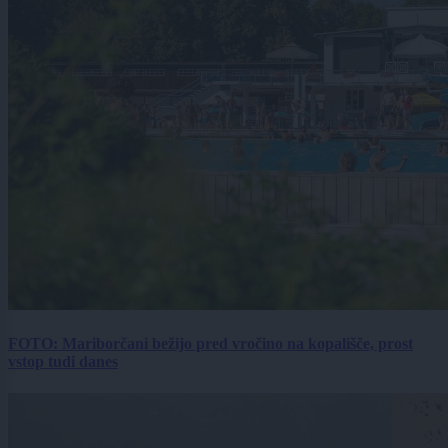
FOTO: Mariborčani bežijo pred vročino na kopališče, prost
vstop tudi danes