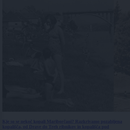
Kje so se nekoč kopali Mariborčani? Razkrivamo pozabljena
kopališča, od Drave do Treh ribnikov in kopališča pod