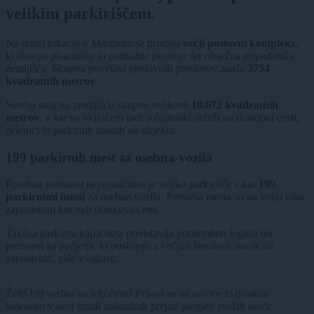
velikim parkiriščem.
Na dobri lokaciji v Mariboru se prodaja
večji poslovni kompleks
,
ki obsega pisarniške in pomožne prostore ter obsežna pripadajoča
zemljišča. Skupna površina poslovnih prostorov znaša
3754
kvadratnih metrov
.
Stavba stoji na zemljišču skupne velikosti
10.672 kvadratnih
metrov
, v kar so vključeni tudi solastniški deleži na dostopni cesti,
zelenici in parkirnih mestih ob objektu.
199 parkirnih mest za osebna vozila
Posebna prednost nepremičnine je veliko parkirišče s kar
199
parkirnimi mesti
za osebna vozila. Parkirna mesta so na voljo tako
zaposlenim kot tudi obiskovalcem.
Takšna parkirna kapaciteta predstavlja pomembno logistično
prednost za podjetja, ki poslujejo z večjim številom strank ali
zaposlenih, piše v oglasu.
Želiš biti vedno na tekočem? Prijavi se na novice in dvakrat
tedensko v svoj email nabiralnik prejmi pregled svežih novic.