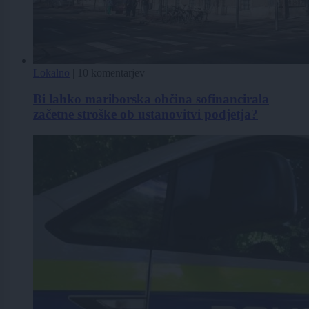
Lokalno
|
10 komentarjev
Bi lahko mariborska občina sofinancirala
začetne stroške ob ustanovitvi podjetja?