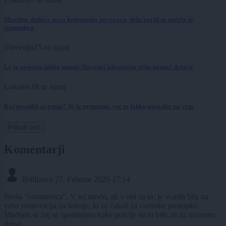
Maribor dobiva novo kolesarsko povezavo, dela naj bi se začela že
septembra
Slovenija
15 ur nazaj
Le še avgusta lahko mnogi Slovenci izkoristijo višjo pomoč države
Lokalno
18 ur nazaj
Kaj posaditi avgusta? Ni še prepozno, vse to lahko posadite na vrtu
Prikaži več
Komentarji
Brilliance
27. Februar 2026 17:14
Bivša "carinarnica". V tej stavbi, ali v oni za to, je vcasih bila na
vrhu restavracija za šoferje, ki so čakali za carinske postopke.
Madona,se zaj se spominjam kake porcije so to bile, in za razumen
denar.