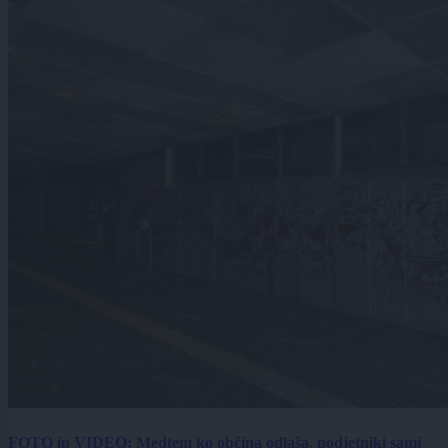
FOTO in VIDEO: Medtem ko občina odlaša, podjetniki sami