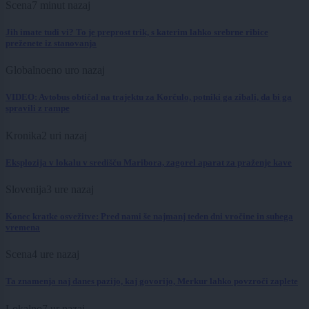
Scena
7 minut nazaj
Jih imate tudi vi? To je preprost trik, s katerim lahko srebrne ribice
preženete iz stanovanja
Globalno
eno uro nazaj
VIDEO: Avtobus obtičal na trajektu za Korčulo, potniki ga zibali, da bi ga
spravili z rampe
Kronika
2 uri nazaj
Eksplozija v lokalu v središču Maribora, zagorel aparat za praženje kave
Slovenija
3 ure nazaj
Konec kratke osvežitve: Pred nami še najmanj teden dni vročine in suhega
vremena
Scena
4 ure nazaj
Ta znamenja naj danes pazijo, kaj govorijo, Merkur lahko povzroči zaplete
Lokalno
7 ur nazaj