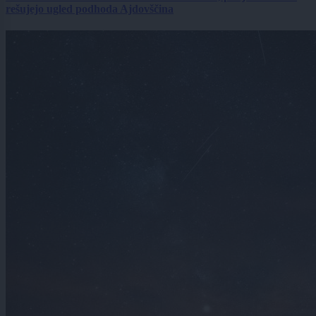
rešujejo ugled podhoda Ajdovščina