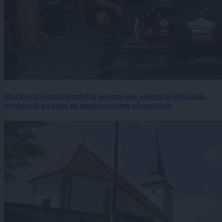
Mariborski študenti izdelali povsem nov električni dirkalnik,
predstavili ga bodo na mednarodnem tekmovanju