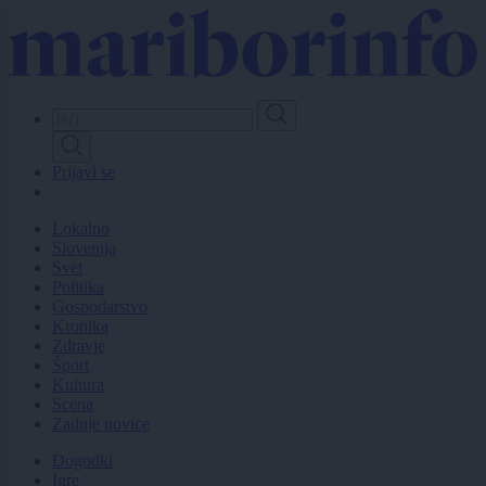
Skip
to
main
content
Prijavi se
Lokalno
Slovenija
Svet
Politika
Gospodarstvo
Kronika
Zdravje
Šport
Kultura
Scena
Zadnje novice
Dogodki
Igre