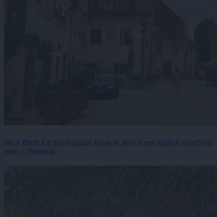
Ne le Bled: Le nekaj minut stran se skriva eno najbolj očarljivih
mest v Sloveniji