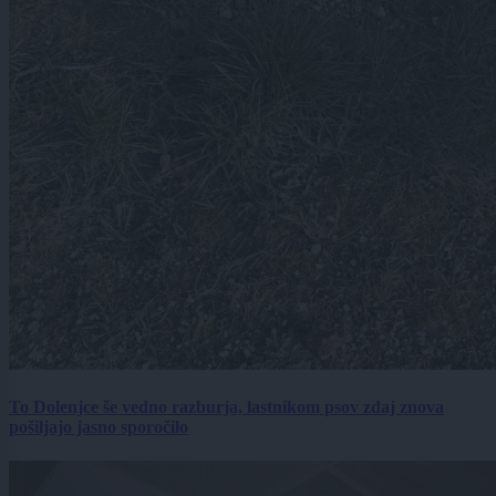
To Dolenjce še vedno razburja, lastnikom psov zdaj znova
pošiljajo jasno sporočilo