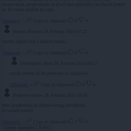
neuporabna, preglomazna in jebeš taka parkirišča, ko moraš potem
še 10 minut pešačiti do cilja...
Odgovori
Copy to clipboard
0
6
Monera Protista
28. Februar 2026 07:22
stavba zgleda bolj v slabem stanju....
Odgovori
Copy to clipboard
0
0
Delodajalec mora
28. Februar 2026 08:52
stavbo urediti da bo primerna za zaposlene.
Odgovori
Copy to clipboard
0
0
Poslovne stavbe
28. Februar 2026 10:30
brez gradbenega in obratovalnega dovoljenja
bi morali podreti
Odgovori
Copy to clipboard
1
0
Zadnje objavljeno
V živo