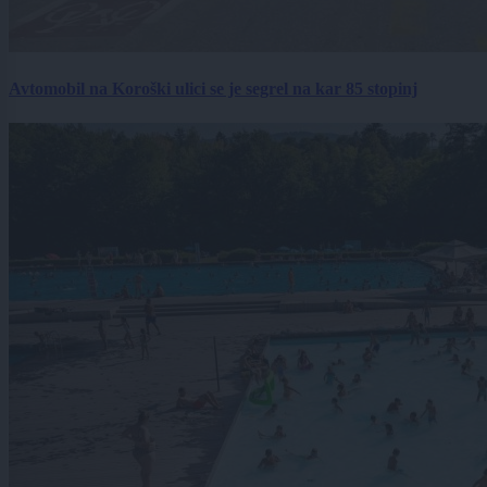
Avtomobil na Koroški ulici se je segrel na kar 85 stopinj