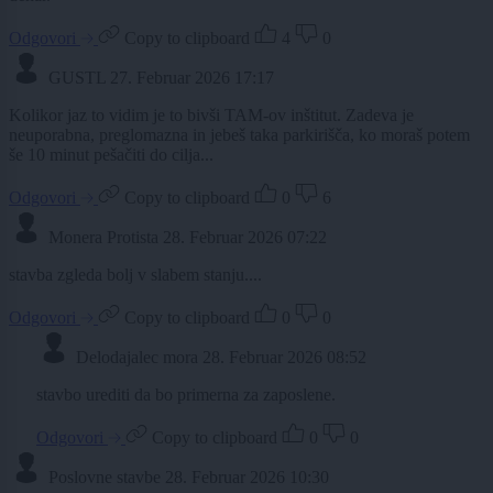
Odgovori
Copy to clipboard
4
0
GUSTL
27. Februar 2026 17:17
Kolikor jaz to vidim je to bivši TAM-ov inštitut. Zadeva je
neuporabna, preglomazna in jebeš taka parkirišča, ko moraš potem
še 10 minut pešačiti do cilja...
Odgovori
Copy to clipboard
0
6
Monera Protista
28. Februar 2026 07:22
stavba zgleda bolj v slabem stanju....
Odgovori
Copy to clipboard
0
0
Delodajalec mora
28. Februar 2026 08:52
stavbo urediti da bo primerna za zaposlene.
Odgovori
Copy to clipboard
0
0
Poslovne stavbe
28. Februar 2026 10:30