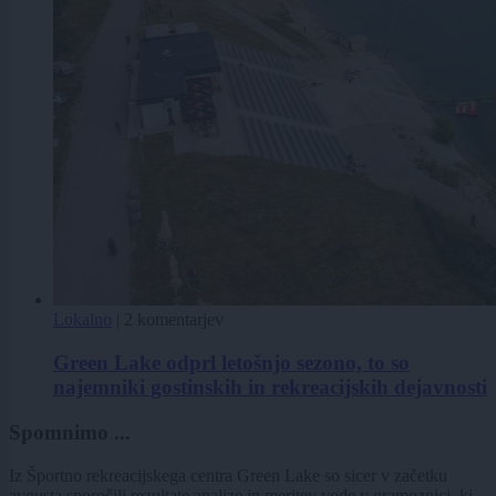
Lokalno
|
2 komentarjev
Green Lake odprl letošnjo sezono, to so
najemniki gostinskih in rekreacijskih dejavnosti
Spomnimo ...
Iz Športno rekreacijskega centra Green Lake so sicer v začetku
avgusta sporočili rezultate analize in meritev vode v gramoznici, ki