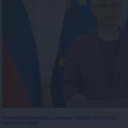
Predsednica odgovorila na ugibanja: Objavila vse tri strani
odpustnega pisma