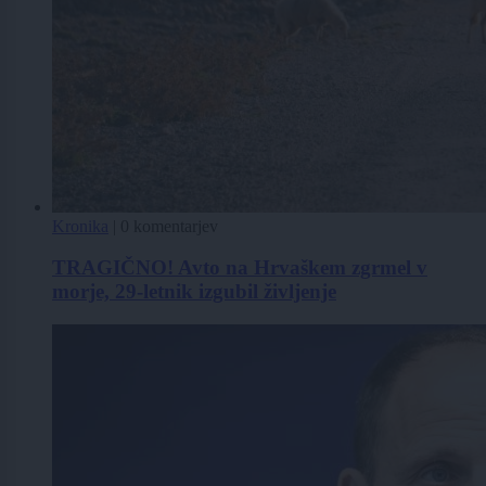
Kronika
|
0 komentarjev
TRAGIČNO! Avto na Hrvaškem zgrmel v
morje, 29-letnik izgubil življenje