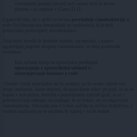
veterinarski postaji odvzeli tudi vzorec krvi in krvne
plazme,« so zapisali v Ciano SLO.
Ugotovili smo, da v gošči in fecesu
prevladuje cianobakterija
iz
rodu Oscillatoria (na fotografijah na naslovnici), ki je tudi
potencialni proizvajalec nevrotoksinov.
Zdaj bodo izvedli še dodatne analize, saj metoda, s katero
ugotavljajo pogoste skupine cianotoksinov, ni dala pozitivnih
rezultatov.
Kot začasni ukrep so upravljalcu predlagali
opozarjanje z opozorilnimi tablami
in
odstranjevanje biomase z vode
.
»Dokler vzrok zastrupitve ne bo potrjen, so še vedno odprte vse
druge možnosti. Samo dejstvo, da pojavljanje težav pri psih, ki so se
kopali v tem jezeru, korelira s pojavljanjem zelenih gošč, ki se v
poletnem času odlepijo od podlage, še ni dokaz, da so odgovorne
cianobakterije. Obvestili smo Civilno zaščito in občino Kidričevo, s
svojimi analizami pa se trudimo še naprej,« so še dodali.