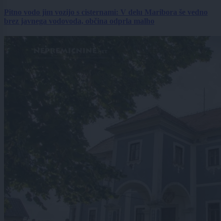
Pitno vodo jim vozijo s cisternami: V delu Maribora še vedno
brez javnega vodovoda, občina odprla malho