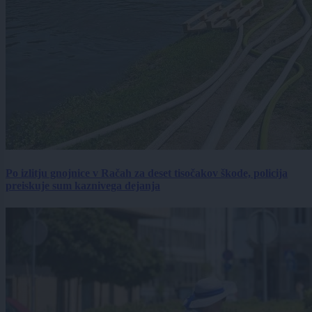
Po izlitju gnojnice v Račah za deset tisočakov škode, policija
preiskuje sum kaznivega dejanja