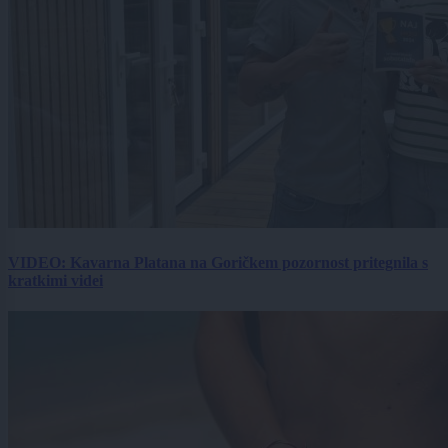
VIDEO: Kavarna Platana na Goričkem pozornost pritegnila s
kratkimi videi