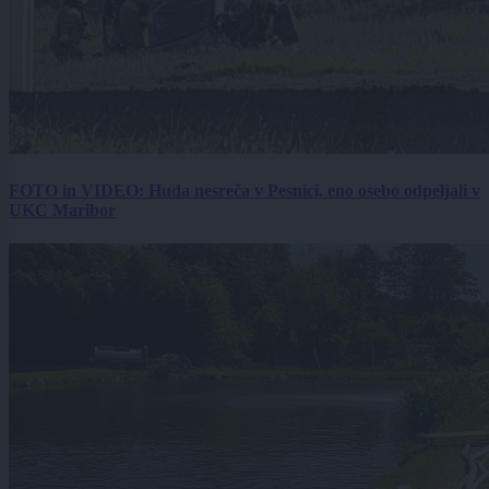
FOTO in VIDEO: Huda nesreča v Pesnici, eno osebo odpeljali v
UKC Maribor