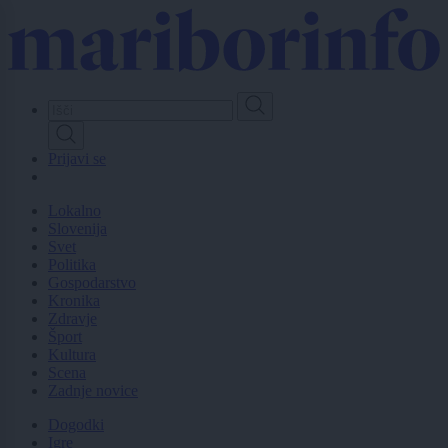
Skip
to
main
content
Prijavi se
Lokalno
Slovenija
Svet
Politika
Gospodarstvo
Kronika
Zdravje
Šport
Kultura
Scena
Zadnje novice
Dogodki
Igre