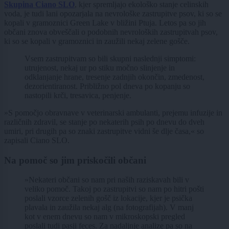
Skupina Ciano SLO
, kjer spremljajo ekološko stanje celinskih
voda, je tudi lani opozarjala na nevrološke zastrupitve psov, ki so se
kopali v gramoznici Green Lake v bližini Ptuja. Letos pa so jih
občani znova obveščali o podobnih nevroloških zastrupitvah psov,
ki so se kopali v gramoznici in zaužili nekaj zelene gošče.
Vsem zastrupitvam so bili skupni naslednji simptomi:
utrujenost, nekaj ur po stiku močno slinjenje in
odklanjanje hrane, tresenje zadnjih okončin, zmedenost,
dezorientiranost. Približno pol dneva po kopanju so
nastopili krči, tresavica, penjenje.
»S pomočjo obravnave v veterinarski ambulanti, prejemu infuzije in
različnih zdravil, se stanje po nekaterih psih po dnevu do dveh
umiri, pri drugih pa so znaki zastrupitve vidni še dlje časa,« so
zapisali Ciano SLO.
Na pomoč so jim priskočili občani
»Nekateri občani so nam pri naših raziskavah bili v
veliko pomoč. Takoj po zastrupitvi so nam po hitri pošti
poslali vzorce zelenih gošč iz lokacije, kjer je psička
plavala in zaužila nekaj alg (na fotografijah). V manj
kot v enem dnevu so nam v mikroskopski pregled
poslali tudi pasji feces. Za nadaljnje analize pa so na