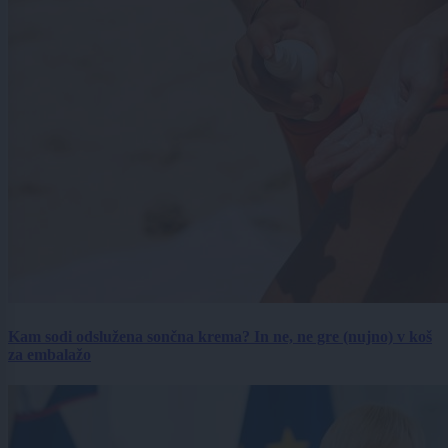
Kam sodi odslužena sončna krema? In ne, ne gre (nujno) v koš
za embalažo