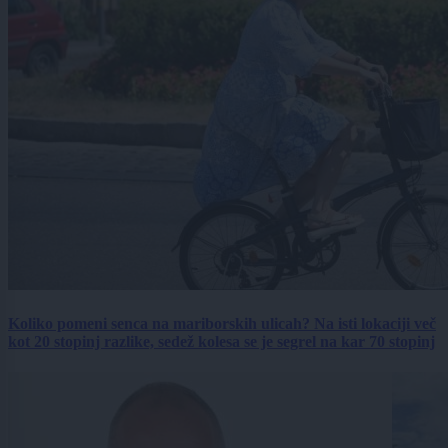
Koliko pomeni senca na mariborskih ulicah? Na isti lokaciji več
kot 20 stopinj razlike, sedež kolesa se je segrel na kar 70 stopinj