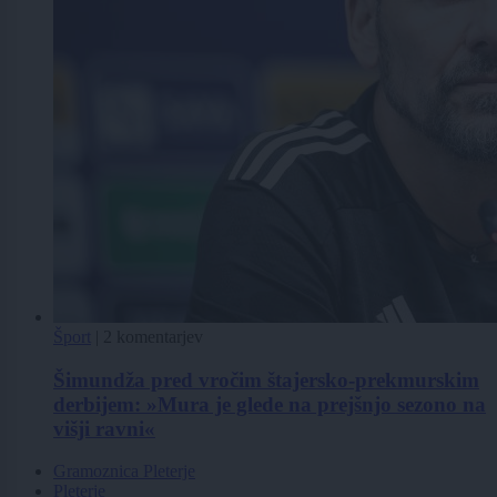
Šport
|
2 komentarjev
Šimundža pred vročim štajersko-prekmurskim
derbijem: »Mura je glede na prejšnjo sezono na
višji ravni«
Gramoznica Pleterje
Pleterje