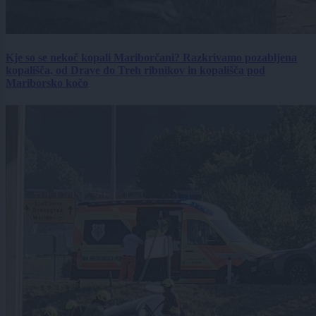
Kje so se nekoč kopali Mariborčani? Razkrivamo pozabljena
kopališča, od Drave do Treh ribnikov in kopališča pod
Mariborsko kočo