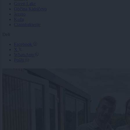
Green Lake
Občina Kidričevo
Jezero
Kuža
Cianobakterije
Deli
Facebook
X
WhatsApp
Pošlji