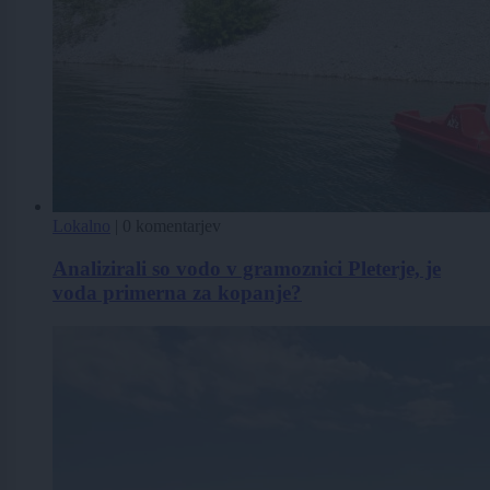
Lokalno
|
0 komentarjev
Analizirali so vodo v gramoznici Pleterje, je
voda primerna za kopanje?