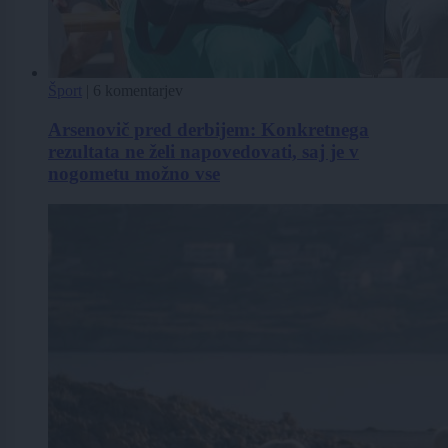
Šport
|
6 komentarjev
Arsenovič pred derbijem: Konkretnega
rezultata ne želi napovedovati, saj je v
nogometu možno vse