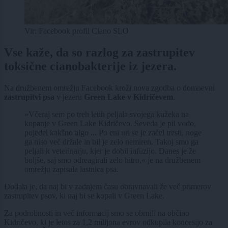
Vir: Facebook profil Ciano SLO
Vse kaže, da so razlog za zastrupitev
toksične cianobakterije iz jezera.
Na družbenem omrežju Facebook kroži nova zgodba o domnevni
zastrupitvi psa
v jezeru
Green Lake v Kidričevem
.
»Včeraj sem po treh letih peljala svojega kužeka na
kopanje v Green Lake Kidričevo. Seveda je pil vodo,
pojedel kakšno algo ... Po eni uri se je začel tresti, noge
ga niso več držale in bil je zelo nemiren. Takoj smo ga
peljali k veterinarju, kjer je dobil infuzijo. Danes je že
boljše, saj smo odreagirali zelo hitro,« je na družbenem
omrežju zapisala lastnica psa.
Dodala je, da naj bi v zadnjem času obravnavali že več primerov
zastrupitev psov, ki naj bi se kopali v Green Lake.
Za podrobnosti in več informacij smo se obrnili na občino
Kidričevo, ki je letos za 1,2 milijona evrov odkupila koncesijo za