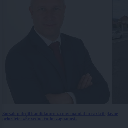
Soršak potrdil kandidaturo za nov mandat in razkril glavne
prioritete: »Še vedno čutim zagnanost«