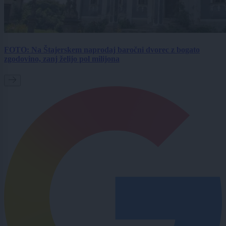
FOTO: Na Štajerskem naprodaj baročni dvorec z bogato
zgodovino, zanj želijo pol milijona