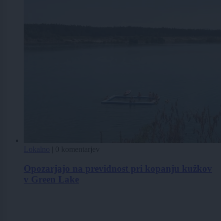
Lokalno
|
0 komentarjev
Opozarjajo na previdnost pri kopanju kužkov
v Green Lake