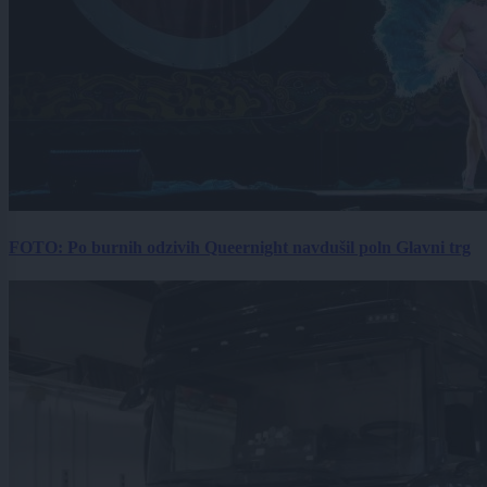
FOTO: Po burnih odzivih Queernight navdušil poln Glavni trg