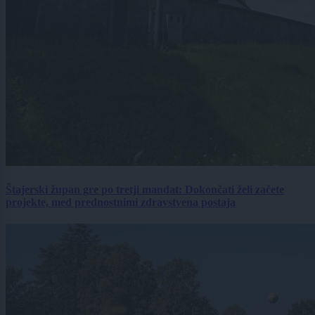
Štajerski župan gre po tretji mandat: Dokončati želi začete
projekte, med prednostnimi zdravstvena postaja