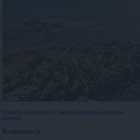
Tragedija na Pašmanu: V morju našli mrtvega 24-letnega
Slovenca
Komentarji