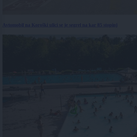
Avtomobil na Koroški ulici se je segrel na kar 85 stopinj