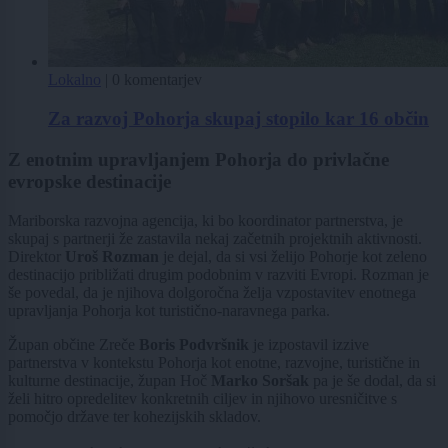
Lokalno
|
0 komentarjev
Za razvoj Pohorja skupaj stopilo kar 16 občin
Z enotnim upravljanjem Pohorja do privlačne
evropske destinacije
Mariborska razvojna agencija, ki bo koordinator partnerstva, je
skupaj s partnerji že zastavila nekaj začetnih projektnih aktivnosti.
Direktor
Uroš Rozman
je dejal, da si vsi želijo Pohorje kot zeleno
destinacijo približati drugim podobnim v razviti Evropi. Rozman je
še povedal, da je njihova dolgoročna želja vzpostavitev enotnega
upravljanja Pohorja kot turistično-naravnega parka.
Župan občine Zreče
Boris Podvršnik
je izpostavil izzive
partnerstva v kontekstu Pohorja kot enotne, razvojne, turistične in
kulturne destinacije, župan Hoč
Marko Soršak
pa je še dodal, da si
želi hitro opredelitev konkretnih ciljev in njihovo uresničitve s
pomočjo države ter kohezijskih skladov.