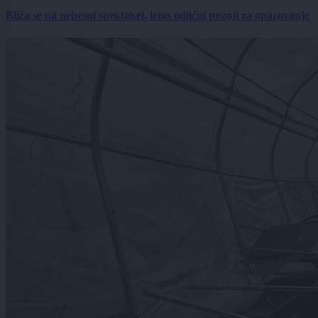
Bliža se na nebesni spektakel, letos odlični pogoji za opazovanje