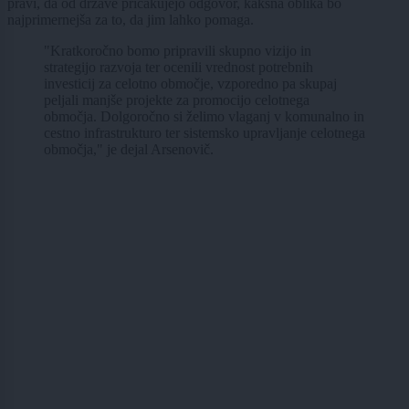
pravi, da od države pričakujejo odgovor, kakšna oblika bo
najprimernejša za to, da jim lahko pomaga.
"Kratkoročno bomo pripravili skupno vizijo in
strategijo razvoja ter ocenili vrednost potrebnih
investicij za celotno območje, vzporedno pa skupaj
peljali manjše projekte za promocijo celotnega
območja. Dolgoročno si želimo vlaganj v komunalno in
cestno infrastrukturo ter sistemsko upravljanje celotnega
območja," je dejal Arsenovič.