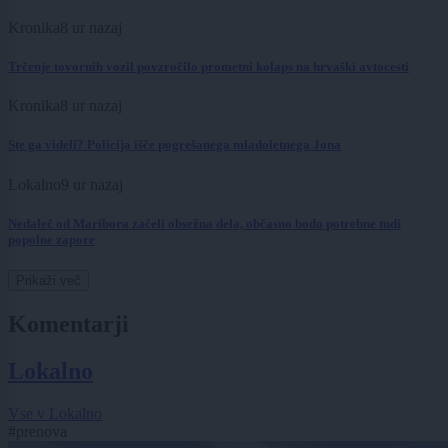
Kronika
8 ur nazaj
Trčenje tovornih vozil povzročilo prometni kolaps na hrvaški avtocesti
Kronika
8 ur nazaj
Ste ga videli? Policija išče pogrešanega mladoletnega Jona
Lokalno
9 ur nazaj
Nedaleč od Maribora začeli obsežna dela, občasno bodo potrebne tudi
popolne zapore
Prikaži več
Komentarji
Lokalno
Vse v Lokalno
#prenova