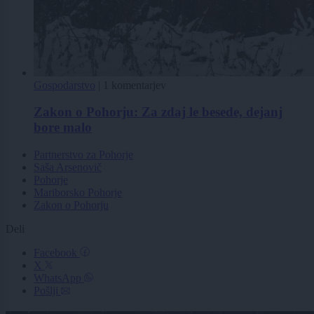
Gospodarstvo
|
1 komentarjev
Zakon o Pohorju: Za zdaj le besede, dejanj
bore malo
Partnerstvo za Pohorje
Saša Arsenovič
Pohorje
Mariborsko Pohorje
Zakon o Pohorju
Deli
Facebook
X
WhatsApp
Pošlji