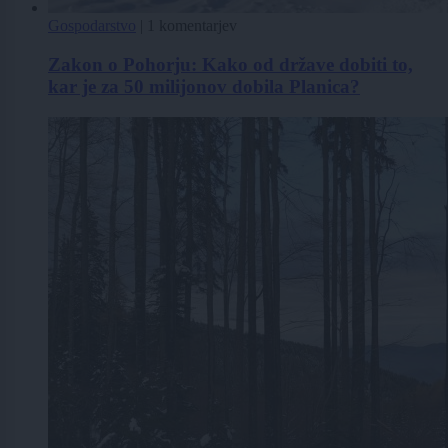
Gospodarstvo
|
1 komentarjev
Zakon o Pohorju: Kako od države dobiti to,
kar je za 50 milijonov dobila Planica?