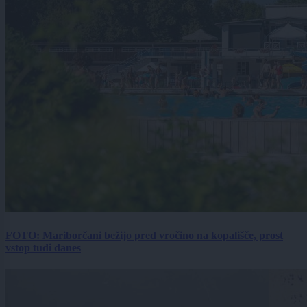
FOTO: Mariborčani bežijo pred vročino na kopališče, prost
vstop tudi danes