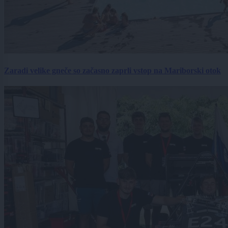
Zaradi velike gneče so začasno zaprli vstop na Mariborski otok