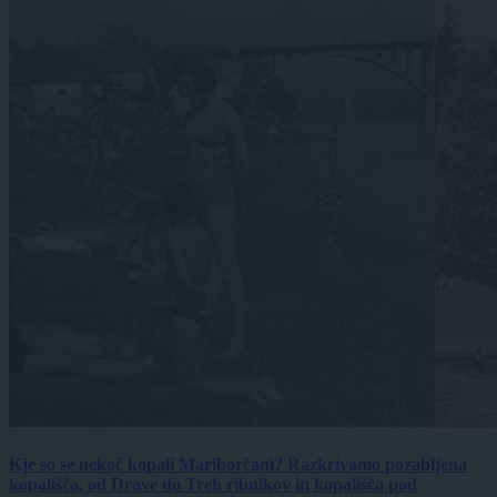
Kje so se nekoč kopali Mariborčani? Razkrivamo pozabljena
kopališča, od Drave do Treh ribnikov in kopališča pod