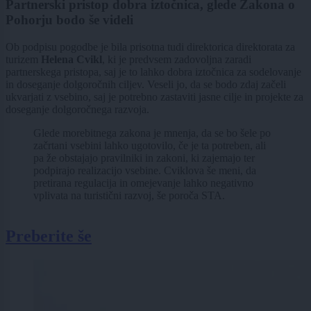
Partnerski pristop dobra iztočnica, glede Zakona o
Pohorju bodo še videli
Ob podpisu pogodbe je bila prisotna tudi direktorica direktorata za
turizem
Helena Cvikl
, ki je predvsem zadovoljna zaradi
partnerskega pristopa, saj je to lahko dobra iztočnica za sodelovanje
in doseganje dolgoročnih ciljev. Veseli jo, da se bodo zdaj začeli
ukvarjati z vsebino, saj je potrebno zastaviti jasne cilje in projekte za
doseganje dolgoročnega razvoja.
Glede morebitnega zakona je mnenja, da se bo šele po
začrtani vsebini lahko ugotovilo, če je ta potreben, ali
pa že obstajajo pravilniki in zakoni, ki zajemajo ter
podpirajo realizacijo vsebine. Cviklova še meni, da
pretirana regulacija in omejevanje lahko negativno
vplivata na turistični razvoj, še poroča STA.
Preberite še