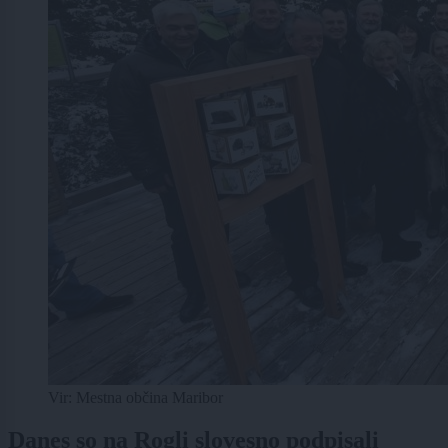
Vir: Mestna občina Maribor
Danes so na Rogli slovesno podpisali