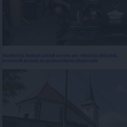
Mariborski študenti izdelali povsem nov električni dirkalnik,
predstavili ga bodo na mednarodnem tekmovanju