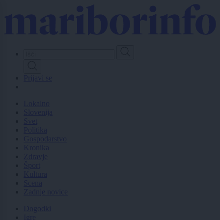
Skip
to
main
content
Prijavi se
Lokalno
Slovenija
Svet
Politika
Gospodarstvo
Kronika
Zdravje
Šport
Kultura
Scena
Zadnje novice
Dogodki
Igre