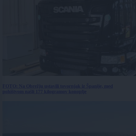
FOTO: Na Obrežju ustavili tovornjak iz Španije, med
pohištvom našli 177 kilogramov konoplje