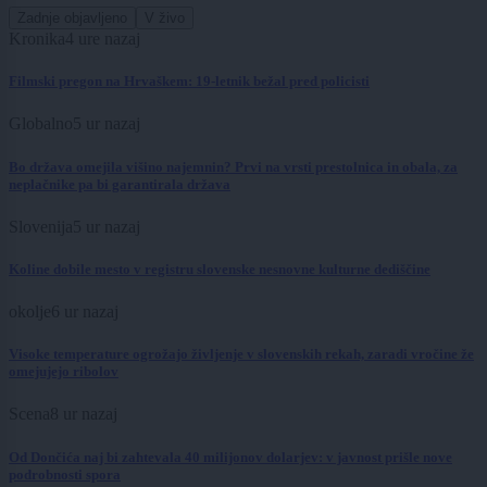
Zadnje objavljeno
V živo
Kronika
4 ure nazaj
Filmski pregon na Hrvaškem: 19-letnik bežal pred policisti
Globalno
5 ur nazaj
Bo država omejila višino najemnin? Prvi na vrsti prestolnica in obala, za
neplačnike pa bi garantirala država
Slovenija
5 ur nazaj
Koline dobile mesto v registru slovenske nesnovne kulturne dediščine
okolje
6 ur nazaj
Visoke temperature ogrožajo življenje v slovenskih rekah, zaradi vročine že
omejujejo ribolov
Scena
8 ur nazaj
Od Dončića naj bi zahtevala 40 milijonov dolarjev: v javnost prišle nove
podrobnosti spora