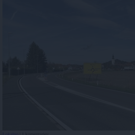
Lokalno
|
1 komentarjev