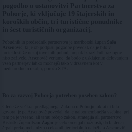
pogodbo o ustanovitvi Partnerstva za
Pohorje, ki vključuje 19 štajerskih in
koroških občin, tri turistične ponudnike
in šest turističnih organizacij.
Pobudnik in predsednik partnerstva je mariborski župan
Saša
Arsenovič
, ki je ob podpisu pogodbe povedal, da je bilo v
preteklosti že nekaj tovrstnih pobud, ampak iz različnih razlogov
niso zaživele. Arsenovič verjame, da bodo z usklajenim delovanjem
vseh partnerjev lahko močnejši tako v državnem kot v
mednarodnem okolju, poroča STA.
Bo za razvoj Pohorja potreben poseben zakon?
Glede že večkrat predlaganega Zakona o Pohorju tokrat ni bilo
govora, je pa Arsenovič povedal, da je najpomembnejša vsebina, pri
tem pa je vseeno, ali temu rečejo zakon, strategija ali partnerstvo.
Bistriški župan
Ivan Žagar
je celo omenjal možnosti, da bi denar
črpali preko mehanizma celostnih teritorialnih naložb, a Arsenovič