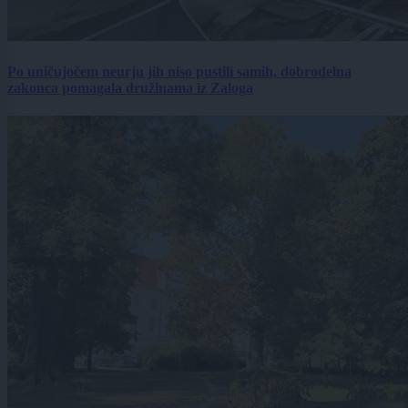
Po uničujočem neurju jih niso pustili samih, dobrodelna
zakonca pomagala družinama iz Zaloga