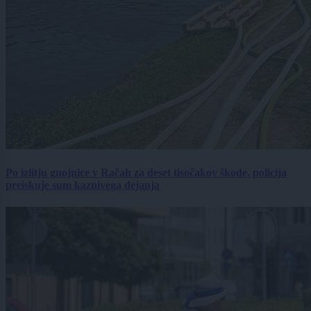
Po izlitju gnojnice v Račah za deset tisočakov škode, policija
preiskuje sum kaznivega dejanja