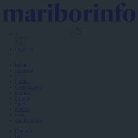
Skip
to
main
content
Prijavi se
Lokalno
Slovenija
Svet
Politika
Gospodarstvo
Kronika
Zdravje
Šport
Kultura
Scena
Zadnje novice
Dogodki
Igre