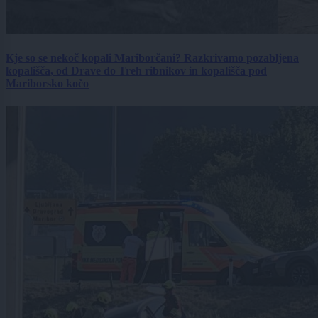
Kje so se nekoč kopali Mariborčani? Razkrivamo pozabljena
kopališča, od Drave do Treh ribnikov in kopališča pod
Mariborsko kočo