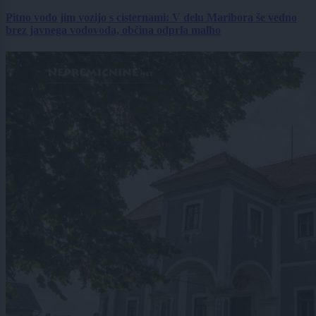
Pitno vodo jim vozijo s cisternami: V delu Maribora še vedno
brez javnega vodovoda, občina odprla malho