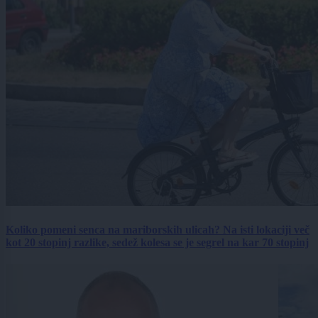
Koliko pomeni senca na mariborskih ulicah? Na isti lokaciji več
kot 20 stopinj razlike, sedež kolesa se je segrel na kar 70 stopinj