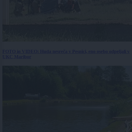
FOTO in VIDEO: Huda nesreča v Pesnici, eno osebo odpeljali v
UKC Maribor