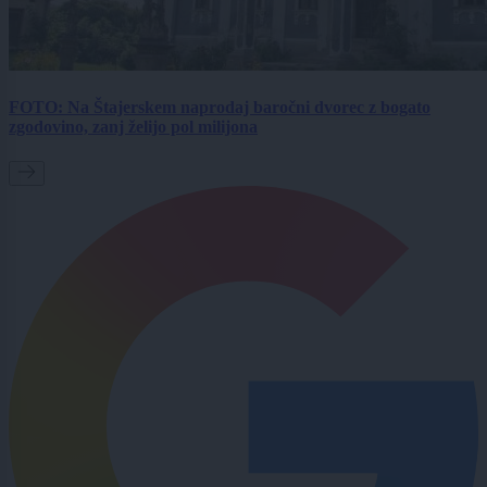
FOTO: Na Štajerskem naprodaj baročni dvorec z bogato
zgodovino, zanj želijo pol milijona