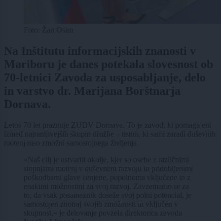
Foto: Žan Osim
Na Inštitutu informacijskih znanosti v
Mariboru je danes potekala slovesnost ob
70-letnici Zavoda za usposabljanje, delo
in varstvo dr. Marijana Borštnarja
Dornava.
Letos 70 let praznuje ZUDV Dornava. To je zavod, ki pomaga eni
izmed najranljivejših skupin družbe – tistim, ki sami zaradi duševnih
motenj niso zmožni samostojnega življenja.
»Naš cilj je ustvariti okolje, kjer so osebe z različnimi
stopnjami motenj v duševnem razvoju in pridobljenimi
poškodbami glave cenjene, popolnoma vključene in z
enakimi možnostmi za svoj razvoj. Zavzemamo se za
to, da vsak posameznik doseže svoj polni potencial, je
samostojen znotraj svojih zmožnosti in vključen v
skupnost,« je delovanje povzela direktorica zavoda