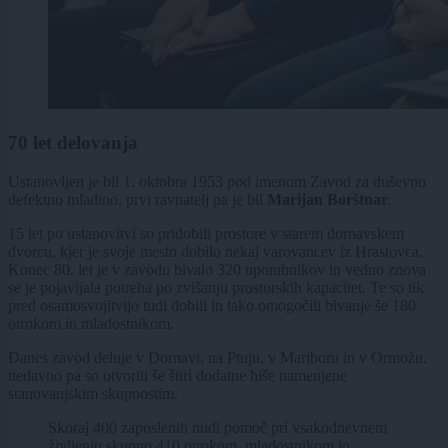
70 let delovanja
Ustanovljen je bil 1. oktobra 1953 pod imenom Zavod za duševno
defektno mladino, prvi ravnatelj pa je bil
Marijan Borštnar
.
15 let po ustanovitvi so pridobili prostore v starem dornavskem
dvorcu, kjer je svoje mesto dobilo nekaj varovancev iz Hrastovca.
Konec 80. let je v zavodu bivalo 320 uporabnikov in vedno znova
se je pojavljala potreba po zvišanju prostorskih kapacitet. Te so tik
pred osamosvojitvijo tudi dobili in tako omogočili bivanje še 180
otrokom in mladostnikom.
Danes zavod deluje v Dornavi, na Ptuju, v Mariboru in v Ormožu,
nedavno pa so otvorili še štiri dodatne hiše namenjene
stanovanjskim skupnostim.
Skoraj 400 zaposlenih nudi pomoč pri vsakodnevnem
življenju skupno 410 otrokom, mladostnikom in