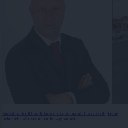
Soršak potrdil kandidaturo za nov mandat in razkril glavne
prioritete: »Še vedno čutim zagnanost«