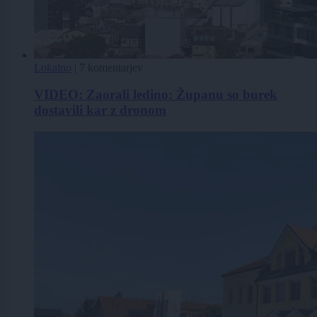
Lokalno
|
7 komentarjev
VIDEO: Zaorali ledino: Županu so burek
dostavili kar z dronom