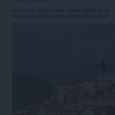
Nove vroče dražbe Fursa: Avtomobili že od sto
evrov, na voljo tudi štirikolesnik, klima, stroji