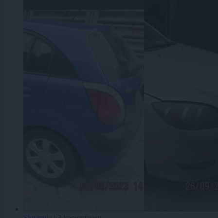
Slovenija
|
3 komentarjev