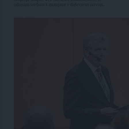
odraslim osebam z motnjami v duševnem razvoju.