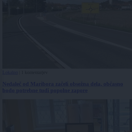
Lokalno
|
1 komentarjev
Nedaleč od Maribora začeli obsežna dela, občasno
bodo potrebne tudi popolne zapore