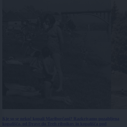
Kje so se nekoč kopali Mariborčani? Razkrivamo pozabljena
kopališča, od Drave do Treh ribnikov in kopališča pod