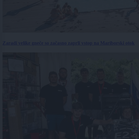
Zaradi velike gneče so začasno zaprli vstop na Mariborski otok