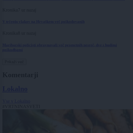
Kronika
7 ur nazaj
V trčenju vlakov na Hrvaškem več poškodovanih
Kronika
8 ur nazaj
Mariborski policisti obravnavali več prometnih nesreč, dve s hudimi
poškodbami
Prikaži več
Komentarji
Lokalno
Vse v Lokalno
#VRTNINASVETI