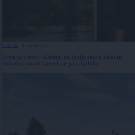
Lokalno
|
4 komentarjev
Trust se vrača: »Želimo, da ljudje znova doživijo
občutke, zaradi katerih so ga vzljubili«