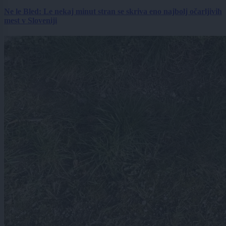
Ne le Bled: Le nekaj minut stran se skriva eno najbolj očarljivih
mest v Sloveniji