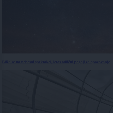
Bliža se na nebesni spektakel, letos odlični pogoji za opazovanje