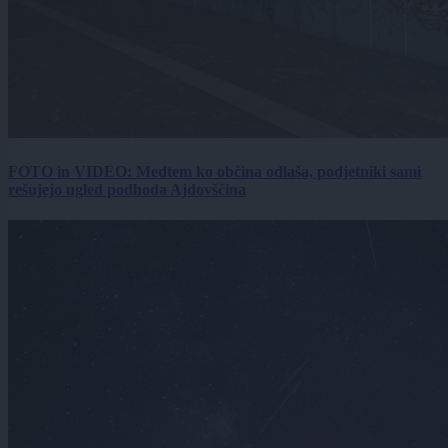
FOTO in VIDEO: Medtem ko občina odlaša, podjetniki sami
rešujejo ugled podhoda Ajdovščina