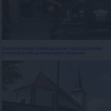
Mariborski študenti izdelali povsem nov električni dirkalnik,
predstavili ga bodo na mednarodnem tekmovanju