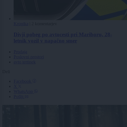
Kronika
|
2 komentarjev
Divji pobeg po avtocesti pri Mariboru, 28-
letnik vozil v napačno smer
Prodaja
Poslovni prostori
avto tertinek
Deli
Facebook
X
WhatsApp
Pošlji