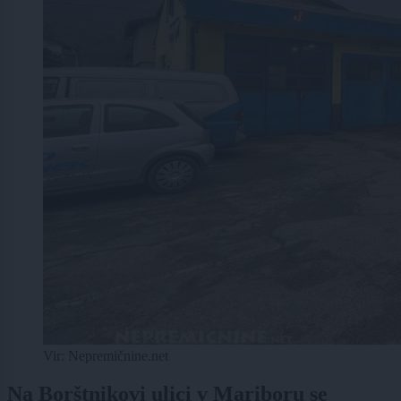
Vir: Nepremičnine.net
Na Borštnikovi ulici v Mariboru se