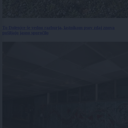
To Dolenjce še vedno razburja, lastnikom psov zdaj znova
pošiljajo jasno sporočilo