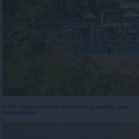
FOTO: Mariborčani bežijo pred vročino na kopališče, prost
vstop tudi danes