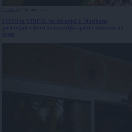
Lokalno
|
3 komentarjev
FOTO in VIDEO: Na zdravje! V Mariboru
postavljali rekord za najdaljšo špricer zdravico na
svetu