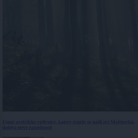
Umor avstrijske vplivnice, katere truplo so našli pri Majšperku,
dobiva nove razsežnosti