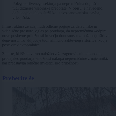
Poleg storitvenega sektorja pa nepremičnina dopušča
tudi drznejše vsebinske preobrate. V opisu je navedeno,
da bi objekt lahko služil kot »dvostanovanjska stavba,
vrtec, šola.
Infrastruktura že zdaj nudi odlične pogoje za delavniške in
skladiščne prostore, oglas pa poudarja, da nepremičnina »odpira
nove poslovne priložnosti in večjo donosnost« z možnostjo širitve
dejavnosti. To vključuje tudi tehnično zahtevnejše storitve, kot je
postavitev avtopralnice.
Za tiste, ki iščejo varno naložbo z že zagotovljenim donosom,
prodajalec poudarja »možnost nakupa nepremičnine z najemniki,
kar predstavlja odlično investicijsko priložnost«.
Preberite še