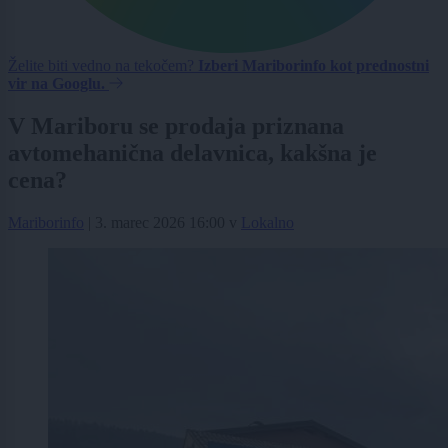
Želite biti vedno na tekočem?
Izberi Mariborinfo kot prednostni
vir na Googlu.
V Mariboru se prodaja priznana
avtomehanična delavnica, kakšna je
cena?
Mariborinfo
|
3. marec 2026 16:00
v
Lokalno