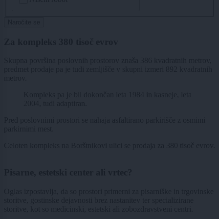
Naročite se
Za kompleks 380 tisoč evrov
Skupna površina poslovnih prostorov znaša 386 kvadratnih metrov,
predmet prodaje pa je tudi zemljišče v skupni izmeri 892 kvadratnih
metrov.
Kompleks pa je bil dokončan leta 1984 in kasneje, leta
2004, tudi adaptiran.
Pred poslovnimi prostori se nahaja asfaltirano parkirišče z osmimi
parkirnimi mest.
Celoten kompleks na Borštnikovi ulici se prodaja za 380 tisoč evrov.
Pisarne, estetski center ali vrtec?
Oglas izpostavlja, da so prostori primerni za pisarniške in trgovinske
storitve, gostinske dejavnosti brez nastanitev ter specializirane
storitve, kot so medicinski, estetski ali zobozdravstveni centri.