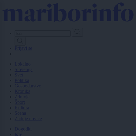
Skip
to
main
content
Prijavi se
Lokalno
Slovenija
Svet
Politika
Gospodarstvo
Kronika
Zdravje
Šport
Kultura
Scena
Zadnje novice
Dogodki
Igre