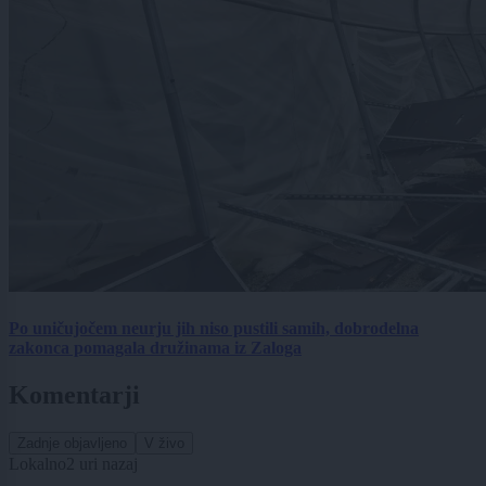
Po uničujočem neurju jih niso pustili samih, dobrodelna
zakonca pomagala družinama iz Zaloga
Komentarji
Zadnje objavljeno
V živo
Lokalno
2 uri nazaj