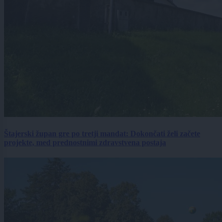
Štajerski župan gre po tretji mandat: Dokončati želi začete
projekte, med prednostnimi zdravstvena postaja