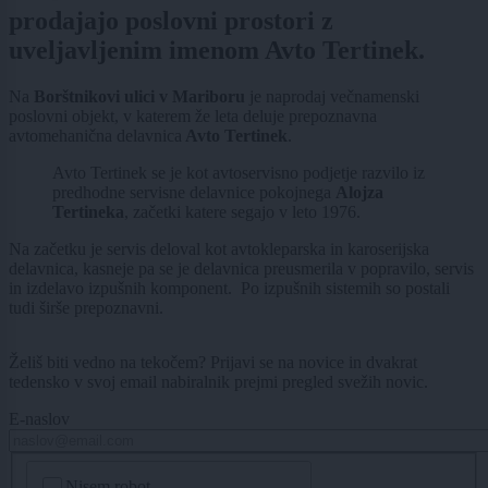
prodajajo poslovni prostori z
uveljavljenim imenom Avto Tertinek.
Na
Borštnikovi ulici v Mariboru
je naprodaj večnamenski
poslovni objekt, v katerem že leta deluje prepoznavna
avtomehanična delavnica
Avto Tertinek
.
Avto Tertinek se je kot avtoservisno podjetje razvilo iz
predhodne servisne delavnice pokojnega
Alojza
Tertineka
, začetki katere segajo v leto 1976.
Na začetku je servis deloval kot avtokleparska in karoserijska
delavnica, kasneje pa se je delavnica preusmerila v popravilo, servis
in izdelavo izpušnih komponent. Po izpušnih sistemih so postali
tudi širše prepoznavni.
Želiš biti vedno na tekočem? Prijavi se na novice in dvakrat
tedensko v svoj email nabiralnik prejmi pregled svežih novic.
E-naslov
CAPTCHA
Nisem robot