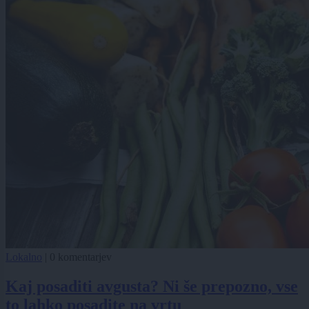
Lokalno
|
0 komentarjev
Kaj posaditi avgusta? Ni še prepozno, vse
to lahko posadite na vrtu