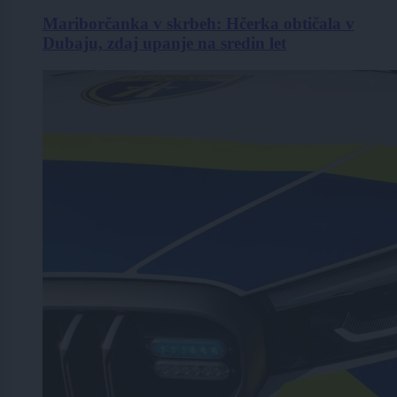
Mariborčanka v skrbeh: Hčerka obtičala v
Dubaju, zdaj upanje na sredin let