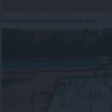
Avtomobil na Koroški ulici se je segrel na kar 85 stopinj