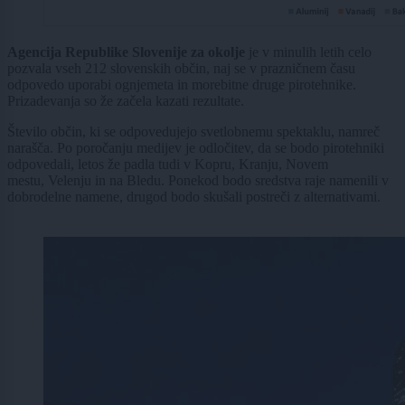
Agencija Republike Slovenije za okolje
je v minulih letih celo
pozvala vseh 212 slovenskih občin, naj se v prazničnem času
odpovedo uporabi ognjemeta in morebitne druge pirotehnike.
Prizadevanja so že začela kazati rezultate.
Število občin, ki se odpovedujejo svetlobnemu spektaklu, namreč
narašča. Po poročanju medijev je odločitev, da se bodo pirotehniki
odpovedali, letos že padla tudi v Kopru, Kranju, Novem
mestu, Velenju in na Bledu. Ponekod bodo sredstva raje namenili v
dobrodelne namene, drugod bodo skušali postreči z alternativami.