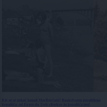
Kje so se nekoč kopali Mariborčani? Razkrivamo pozabljena
kopališča, od Drave do Treh ribnikov in kopališča pod