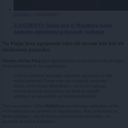
Globalno
|
2 komentarjev
ZANIMIVO: Slabo uro iz Maribora bodo
namesto ognjemeta pripravili vodomet
Na Ptuju brez ognjemeta tako ob novem letu kot ob
občinskem prazniku
Mestna občina Ptuj
letos ognjemeta ne ob novem letu ne ob kateri
drugi priložnosti ne bo organizirala.
»Odzivi občanov na lansko odpoved ognjemeta so bili
večini pozitivni. Denar smo lani namenili osnovnim
šolam. Letos bomo dobrodelni v okviru Socialnega
sosveta in bomo del denarja namenili za starejše
občane,« so napovedali na Mestni občini Ptuj.
Tudi na primer v občini
Kidričevo
novoletnega ognjemeta ne bo.
»Silvestrovanja na prostem ne organiziramo. Raje poskrbimo za
pester program v okviru Parka pod tisočerimi zvezdami,« so
povedali na občini Kidričevo.