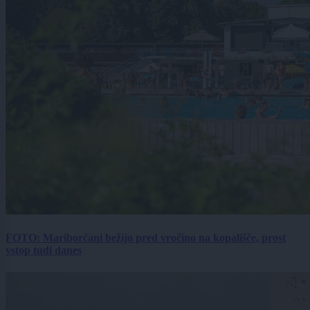
FOTO: Mariborčani bežijo pred vročino na kopališče, prost
vstop tudi danes