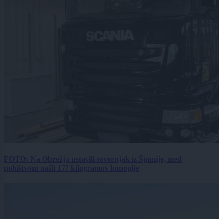
FOTO: Na Obrežju ustavili tovornjak iz Španije, med
pohištvom našli 177 kilogramov konoplje