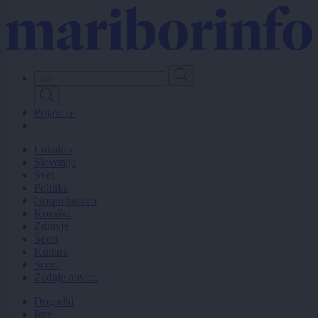
Skip
to
main
content
Prijavi se
Lokalno
Slovenija
Svet
Politika
Gospodarstvo
Kronika
Zdravje
Šport
Kultura
Scena
Zadnje novice
Dogodki
Igre