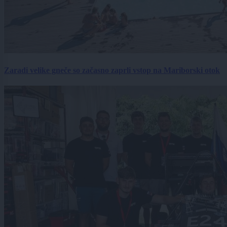
Zaradi velike gneče so začasno zaprli vstop na Mariborski otok