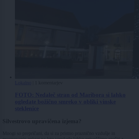
Lokalno
|
1 komentarjev
FOTO: Nedaleč stran od Maribora si lahko
ogledate božično smreko v obliki vinske
steklenice
Silvestrovo upravičena izjema?
Mnogi so prepričani, da si za pristno praznično vzdušje in
praznovanje enkrat na leto vendarle lahko privoščimo grešiti z