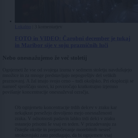
Lokalno
|
3 komentarjev
FOTO in VIDEO: Čarobni december je tukaj
in Maribor sije v soju prazničnih luči
Nebo onesnažujemo že več stoletij
Ognjemeti že vse od svojega izuma v sedmem stoletju navdušujejo
množice in za mnoge predstavljajo nepogrešljiv del velikih
praznovanj. A žal imajo svojo ceno – tudi okoljsko. Pri eksploziji se
namreč sproščajo snovi, ki povzročajo kratkotrajno izjemno
povišanje koncentracije onesnaževal ozračja.
Ob ognjemetu koncentracije trdih delcev v zraku kar
nekajkrat presežejo dovoljeno mejo onesnaženosti
zraka. V odsotnosti padavin lahko trdi delci v zraku
ostanejo prisotni še vsaj en teden. V prizadevanju za
čistejše okolje in preprečevanje morebitnih nesreč
strokovnjaki zato predlagajo, da bi ognjemete vsaj