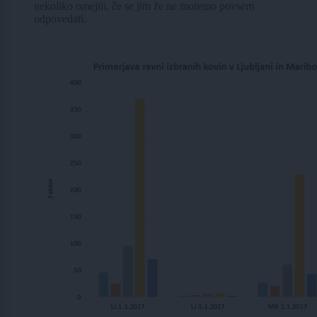
nekoliko omejili, če se jim že ne moremo povsem
odpovedati.