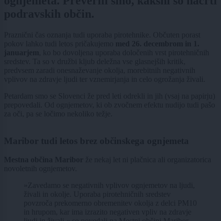
ognjemeta. Preverili smo, kakšni so načrti
podravskih občin.
Praznični čas oznanja tudi uporaba pirotehnike. Občuten porast
pokov lahko tudi letos pričakujemo
med 26. decembrom in 1.
januarjem
, ko bo dovoljena uporaba določenih vrst pirotehničnih
sredstev. Ta so v družbi kljub deležna vse glasnejših kritik,
predvsem zaradi onesnaževanje okolja, morebitnih negativnih
vplivov na zdravje ljudi ter vznemirjanja in celo ogrožanja živali.
Petardam smo se Slovenci že pred leti odrekli in jih (vsaj na papirju)
prepovedali. Od ognjemetov, ki ob zvočnem efektu nudijo tudi pašo
za oči, pa se ločimo nekoliko težje.
Maribor tudi letos brez občinskega ognjemeta
Mestna občina Maribor
že nekaj let ni plačnica ali organizatorica
novoletnih ognjemetov.
»Zavedamo se negativnih vplivov ognjemetov na ljudi,
živali in okolje. Uporaba pirotehničnih sredstev
povzroča prekomerno obremenitev okolja z delci PM10
in hrupom, kar ima izrazito negativen vpliv na zdravje
ljudi in živali,« so povedali na Mestni občini Maribor.