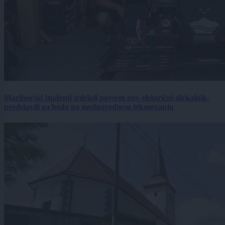
Mariborski študenti izdelali povsem nov električni dirkalnik,
predstavili ga bodo na mednarodnem tekmovanju