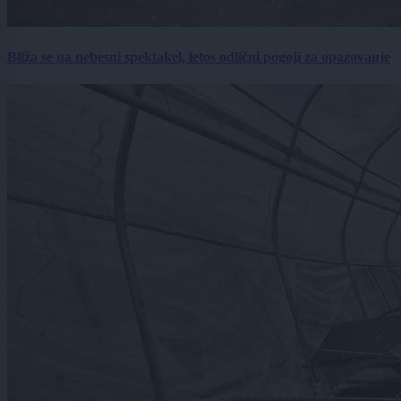
Bliža se na nebesni spektakel, letos odlični pogoji za opazovanje