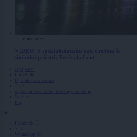
|
1 komentarjev
VIDEO: S spektakularnim ognjemetom še
simbolni pričetek Festivala Lent
Ognjemet
Pirotehnika
Uporaba pirotehnike
Arso
Agencija Republike Slovenije za okolje
Okolje
Ptuj
Deli
Facebook
X
WhatsApp