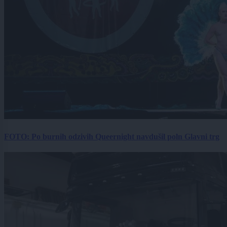
FOTO: Po burnih odzivih Queernight navdušil poln Glavni trg