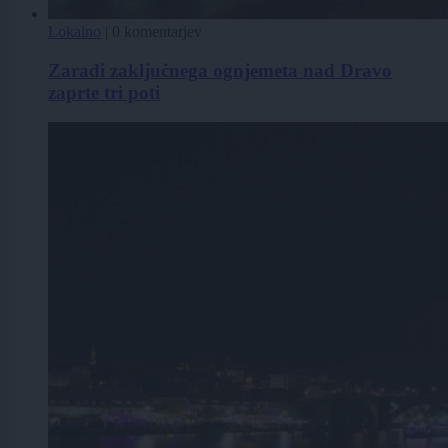
Lokalno
|
0 komentarjev
Zaradi zaključnega ognjemeta nad Dravo
zaprte tri poti