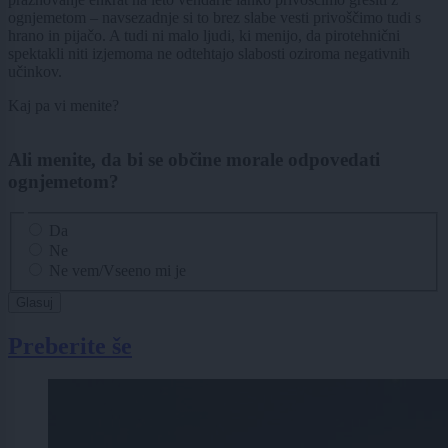
ognjemetom – navsezadnje si to brez slabe vesti privoščimo tudi s
hrano in pijačo. A tudi ni malo ljudi, ki menijo, da pirotehnični
spektakli niti izjemoma ne odtehtajo slabosti oziroma negativnih
učinkov.
Kaj pa vi menite?
Ali menite, da bi se občine morale odpovedati
ognjemetom?
Izbire
Da
Ne
Ne vem/Vseeno mi je
Glasuj
Preberite še