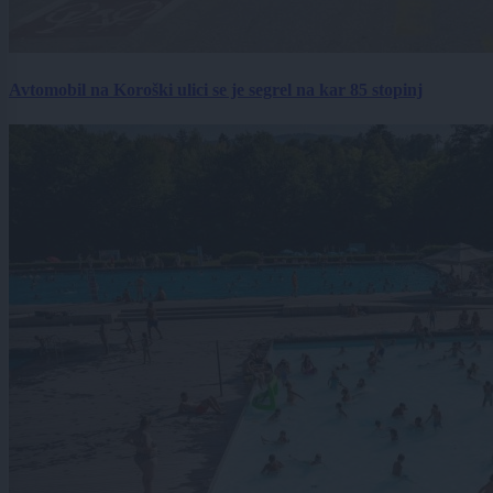
Avtomobil na Koroški ulici se je segrel na kar 85 stopinj