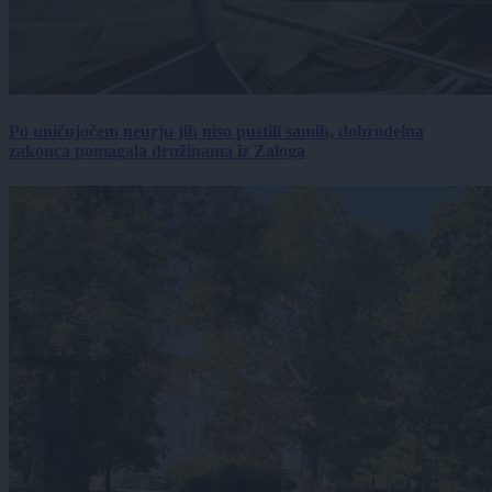
Po uničujočem neurju jih niso pustili samih, dobrodelna
zakonca pomagala družinama iz Zaloga