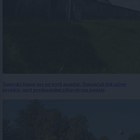
Štajerski župan gre po tretji mandat: Dokončati želi začete
projekte, med prednostnimi zdravstvena postaja