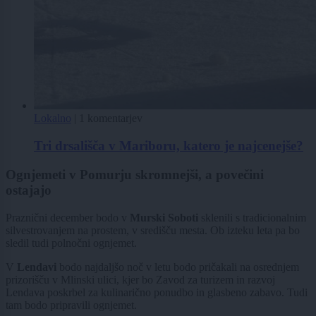
Lokalno
|
1 komentarjev
Tri drsališča v Mariboru, katero je najcenejše?
Ognjemeti v Pomurju skromnejši, a povečini
ostajajo
Praznični december bodo v
Murski Soboti
sklenili s tradicionalnim
silvestrovanjem na prostem, v središču mesta. Ob izteku leta pa bo
sledil tudi polnočni ognjemet.
V
Lendavi
bodo najdaljšo noč v letu bodo pričakali na osrednjem
prizorišču v Mlinski ulici, kjer bo Zavod za turizem in razvoj
Lendava poskrbel za kulinarično ponudbo in glasbeno zabavo. Tudi
tam bodo pripravili ognjemet.