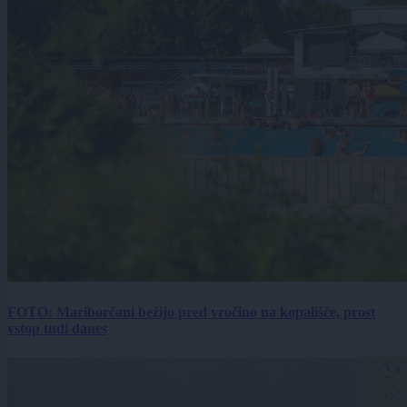
FOTO: Mariborčani bežijo pred vročino na kopališče, prost
vstop tudi danes