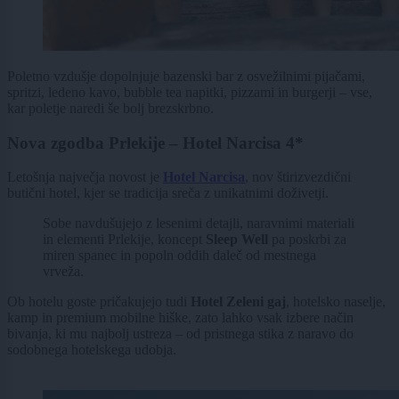
Poletno vzdušje dopolnjuje bazenski bar z osvežilnimi pijačami,
spritzi, ledeno kavo, bubble tea napitki, pizzami in burgerji – vse,
kar poletje naredi še bolj brezskrbno.
Nova zgodba Prlekije – Hotel Narcisa 4*
Letošnja največja novost je
Hotel Narcisa
, nov štirizvezdični
butični hotel, kjer se tradicija sreča z unikatnimi doživetji.
Sobe navdušujejo z lesenimi detajli, naravnimi materiali
in elementi Prlekije, koncept
Sleep Well
pa poskrbi za
miren spanec in popoln oddih daleč od mestnega
vrveža.
Ob hotelu goste pričakujejo tudi
Hotel Zeleni gaj
, hotelsko naselje,
kamp in premium mobilne hiške, zato lahko vsak izbere način
bivanja, ki mu najbolj ustreza – od pristnega stika z naravo do
sodobnega hotelskega udobja.