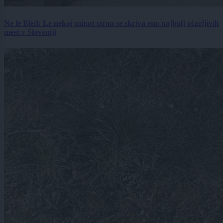
Ne le Bled: Le nekaj minut stran se skriva eno najbolj očarljivih
mest v Sloveniji