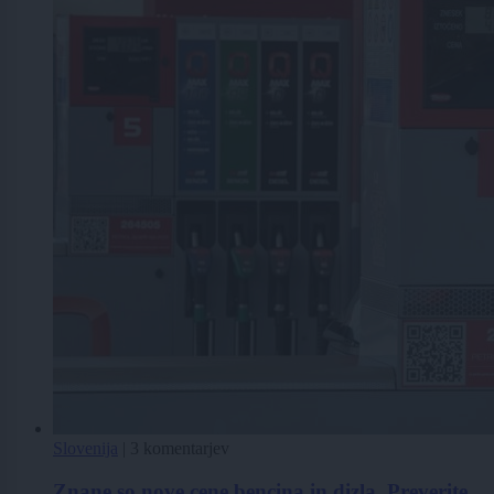
Slovenija
|
3 komentarjev
Znane so nove cene bencina in dizla. Preverite,