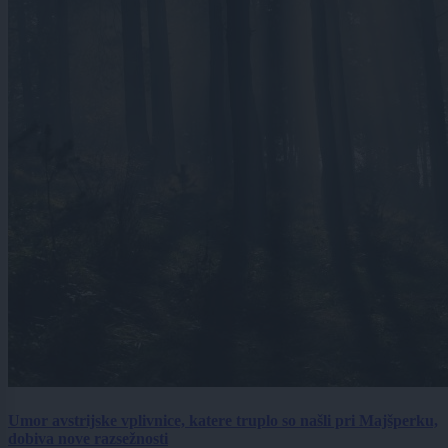
Umor avstrijske vplivnice, katere truplo so našli pri Majšperku,
dobiva nove razsežnosti