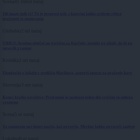
Scena
41 minut nazaj
Jih imate tudi vi? To je preprost trik, s katerim lahko srebrne ribice
preženete iz stanovanja
Globalno
2 uri nazaj
VIDEO: Avtobus obtičal na trajektu za Korčulo, potniki ga zibali, da bi ga
spravili z rampe
Kronika
2 uri nazaj
Eksplozija v lokalu v središču Maribora, zagorel aparat za praženje kave
Slovenija
3 ure nazaj
Konec kratke osvežitve: Pred nami še najmanj teden dni vročine in suhega
vremena
Scena
5 ur nazaj
Ta znamenja naj danes pazijo, kaj govorijo, Merkur lahko povzroči zaplete
Lokalno
8 ur nazaj