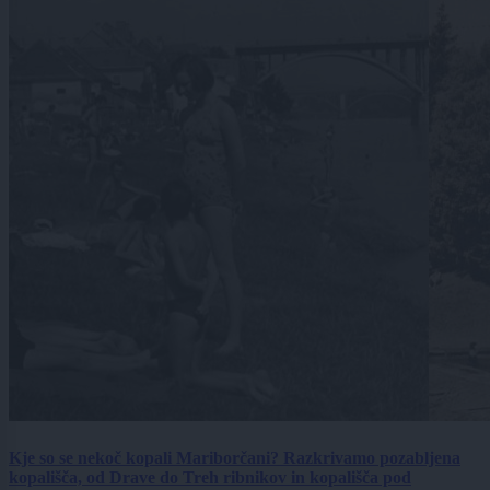
Kje so se nekoč kopali Mariborčani? Razkrivamo pozabljena
kopališča, od Drave do Treh ribnikov in kopališča pod