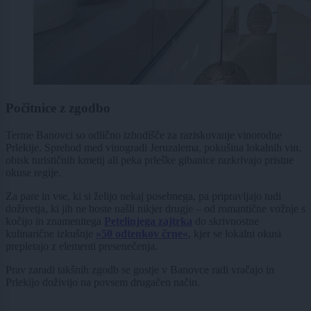
Počitnice z zgodbo
Terme Banovci so odlično izhodišče za raziskovanje vinorodne
Prlekije. Sprehod med vinogradi Jeruzalema, pokušina lokalnih vin,
obisk turističnih kmetij ali peka prleške gibanice razkrivajo pristne
okuse regije.
Za pare in vse, ki si želijo nekaj posebnega, pa pripravljajo tudi
doživetja, ki jih ne boste našli nikjer drugje – od romantične vožnje s
kočijo in znamenitega
Petelinjega zajtrka
do skrivnostne
kulinarične izkušnje
»50 odtenkov črne«
, kjer se lokalni okusi
prepletajo z elementi presenečenja.
Prav zaradi takšnih zgodb se gostje v Banovce radi vračajo in
Prlekijo doživijo na povsem drugačen način.