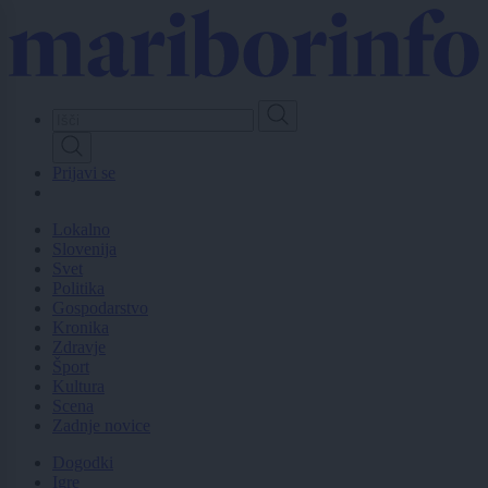
Skip
to
main
content
Prijavi se
Lokalno
Slovenija
Svet
Politika
Gospodarstvo
Kronika
Zdravje
Šport
Kultura
Scena
Zadnje novice
Dogodki
Igre