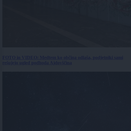
FOTO in VIDEO: Medtem ko občina odlaša, podjetniki sami
rešujejo ugled podhoda Ajdovščina