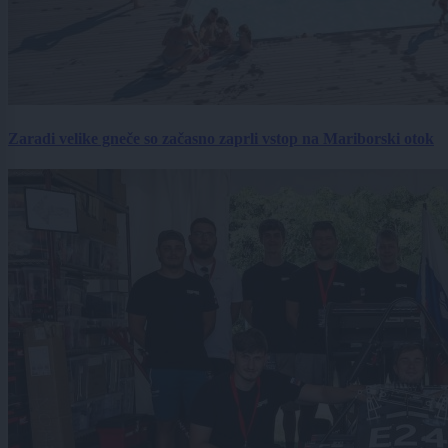
Zaradi velike gneče so začasno zaprli vstop na Mariborski otok