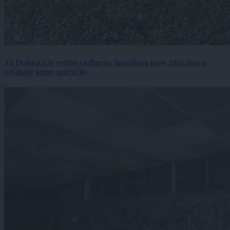
To Dolenjce še vedno razburja, lastnikom psov zdaj znova
pošiljajo jasno sporočilo