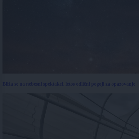
Bliža se na nebesni spektakel, letos odlični pogoji za opazovanje