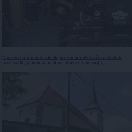
Mariborski študenti izdelali povsem nov električni dirkalnik,
predstavili ga bodo na mednarodnem tekmovanju