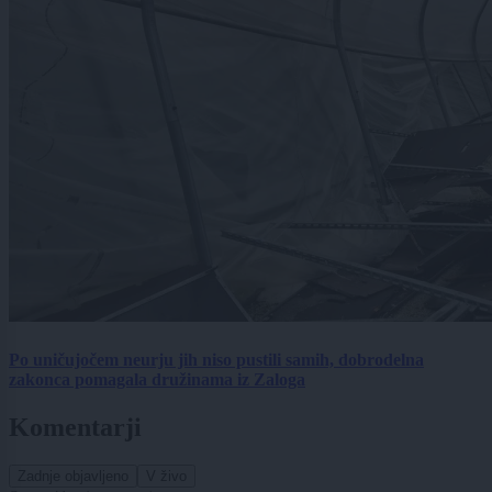
Po uničujočem neurju jih niso pustili samih, dobrodelna
zakonca pomagala družinama iz Zaloga
Komentarji
Zadnje objavljeno
V živo