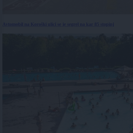
Avtomobil na Koroški ulici se je segrel na kar 85 stopinj