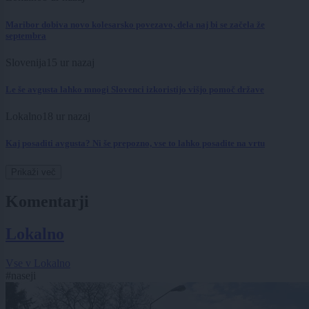
Maribor dobiva novo kolesarsko povezavo, dela naj bi se začela že
septembra
Slovenija
15 ur nazaj
Le še avgusta lahko mnogi Slovenci izkoristijo višjo pomoč države
Lokalno
18 ur nazaj
Kaj posaditi avgusta? Ni še prepozno, vse to lahko posadite na vrtu
Prikaži več
Komentarji
Lokalno
Vse v Lokalno
#naseji