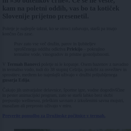
in »50 odtenkov črne«. Če še ne veste,
kam na poletni oddih, vas bo ta kotiček
Slovenije prijetno presenetil.
Poletje je najlepše takrat, ko se otroci zabavajo, starši pa imajo
končno čas zase.
Prav zato vse več družin, parov in ljubiteljev
sproščenega oddiha odkriva
Prlekijo
– pokrajino
termalne vode, vinogradov in pristne gostoljubnosti.
V
Termah Banovci
poletje ni le kopanje. Osem bazenov z navadno
in termalno vodo, tudi do 38 stopinj Celzija, poskrbi za osvežitev in
sprostitev, medtem ko najmlajši uživajo v družbi priljubljenega
gusarja Edija
.
Čakajo jih ustvarjalne delavnice, športne igre, vodne dogodivščine
in pester animacijski program, zato se starši lahko brez skrbi
prepustijo wellnessu, prleškim savnam z izkušenimi savna mojstri,
masažam ali preprosto uživajo v miru.
Preverite ponudbo za Družinske počitnice v termah.