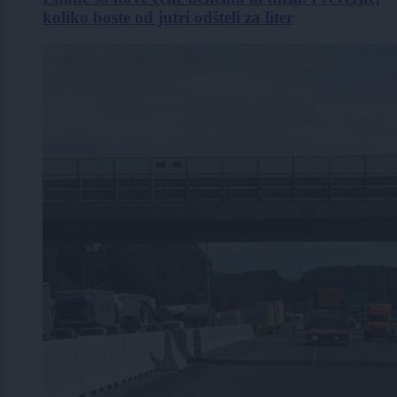
koliko boste od jutri odšteli za liter