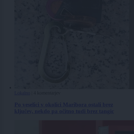
Lokalno
|
4 komentarjev
Po veselici v okolici Maribora ostali brez
ključev, nekdo pa očitno tudi brez tangic