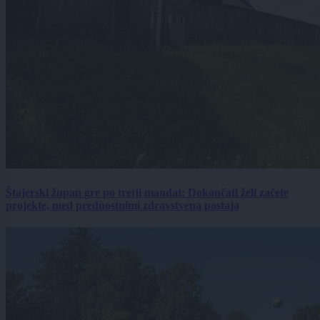
Štajerski župan gre po tretji mandat: Dokončati želi začete
projekte, med prednostnimi zdravstvena postaja